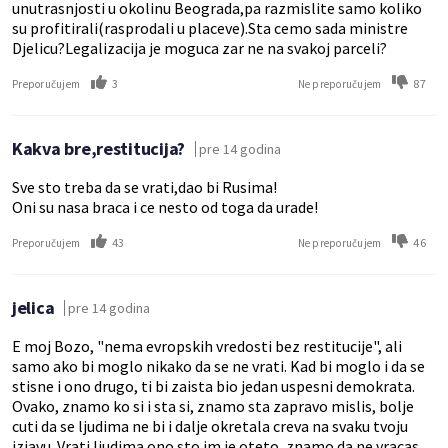
unutrasnjosti u okolinu Beograda,pa razmislite samo koliko
su profitirali(rasprodali u placeve).Sta cemo sada ministre
Djelicu?Legalizacija je moguca zar ne na svakoj parceli?
3
87
Preporučujem
Ne preporučujem
Kakva bre,restitucija?
pre 14 godina
Sve sto treba da se vrati,dao bi Rusima!
Oni su nasa braca i ce nesto od toga da urade!
43
46
Preporučujem
Ne preporučujem
jelica
pre 14 godina
E moj Bozo, "nema evropskih vredosti bez restitucije", ali
samo ako bi moglo nikako da se ne vrati. Kad bi moglo i da se
stisne i ono drugo, ti bi zaista bio jedan uspesni demokrata.
Ovako, znamo ko si i sta si, znamo sta zapravo mislis, bolje
cuti da se ljudima ne bi i dalje okretala creva na svaku tvoju
izjavu. Vrati ljudima ono sto im je oteto, znamo da ne vracas