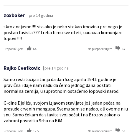
zoxbaker
pre 14 godina
skroz nejasno!!!! sta ako je neko stekao imovinu pre nego je
postao fasista ??? treba li mu sve oteti, uuuaaaa komunjare
lopovi !!!!
64
67
Preporučujem
Ne preporučujem
Rajko Cvetkovic
pre 14 godina
Samo restitucija stanja da dan 5.og aprila 1941. godine je
pravična i daje nam nadu da ćemo jednog dana postati
normalna zemlja, u suprotnom ostaćemo lopovski narod.
G-dine Djeliću, svojom izjavom stavljate još jedan pečat na
presude crvenih mangupa. Svemu sam se nadao, ali ovome ni u
snu. Samo čekam da stavite svoj pečat i na Brozov zakon o
zabrani povratka Srba na KiM.
125
51
Preporučujem
Ne preporučujem