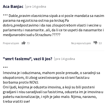
Aca Banjac
pre 14 godina
*** Dakle,pravim vlasnicima sipak a vi posle mandata sa nasim
parama na egzoticna ostrva pa krckaj.Pa
dobro,predpostavimo i da nas zloupotrebom vlasti i vecine u
parlamentu i nasamarite...ali, da li ce te uspeti da nasamarite i
medjunarodni sud u Strazburu ?????
73
53
Preporučujem
Ne preporučujem
"smrt fasizmu", vazi li jos?
pre 14 godina
***
Imovina je i oduzimana, mahom posle presude, o saradnji sa
okupatorom, ili zbog ucestvovanja na strani fasista u
borbama protiv NOVJ.
Oni ljudi, kojima je oduzeta imovina, a koji su bili posteni
gradjani i nisu saradjivali sa fasistima, oduzeta im je imovina u
paketu nacionalizacije, i njih je jako malo. Njima, naravno,
treba vratiti sve!