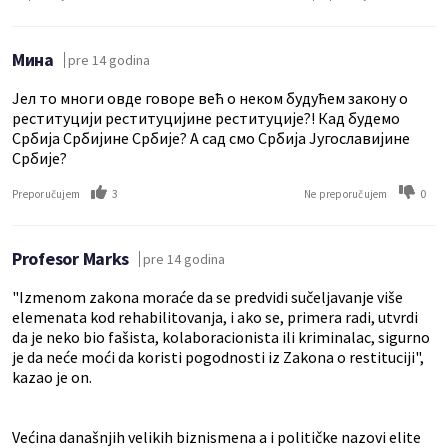
Mина
pre 14 godina
Јел то многи овде говоре већ о неком будућем закону о
реституцији реституцијине реституције?! Кад будемо
Србија Србијине Србије? А сад смо Србија Југославијине
Србије?
3
0
Preporučujem
Ne preporučujem
Profesor Marks
pre 14 godina
"Izmenom zakona moraće da se predvidi sučeljavanje više
elemenata kod rehabilitovanja, i ako se, primera radi, utvrdi
da je neko bio fašista, kolaboracionista ili kriminalac, sigurno
je da neće moći da koristi pogodnosti iz Zakona o restituciji",
kazao je on.
Većina današnjih velikih biznismena a i političke nazovi elite