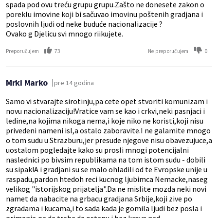
spada pod ovu treću grupu grupu.Zašto ne donesete zakon o
poreklu imovine koji bi sačuvao imovinu poštenih gradjana i
poslovnih ljudi od neke buduće nacionalizacije ?
Ovako g Djelicu svi mnogo riikujete.
73
0
Preporučujem
Ne preporučujem
Mrki Marko
pre 14 godina
Samo vi stvarajte sirotinju,pa cete opet stvoriti komunizam i
novu nacionalizaciju!Vratice vam se kao i crkvi,neki pasnjaci i
ledine,na kojima nikoga nema,i koje niko ne koristi,koji nisu
privedeni nameni isl,a ostalo zaboravite.I ne galamite mnogo
o tom sudu u Strazburu,jer presude njegove nisu obavezujuce,a
uostalom pogledajte kako su prosli mnogi potencijalni
naslednici po bivsim republikama na tom istom sudu - dobili
su sipak!A i gradjani su se malo ohladili od te Evropske unije u
raspadu,pardon htedoh reci kucnog ljubimca Nemacke,naseg
velikog "istorijskog prijatelja".Da ne mislite mozda neki novi
namet da nabacite na grbacu gradjana Srbije,koji zive po
zgradama i kucama,i to sada kada je gomila ljudi bez posla i