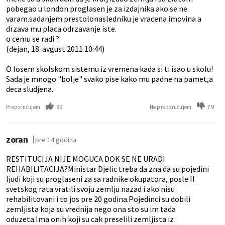
pobegao u london.proglasen je za izdajnika ako se ne
varam.sadanjem prestolonasledniku je vracena imovina a
drzava mu placa odrzavanje iste.
o cemu se radi ?
(dejan, 18. avgust 2011 10:44)
O losem skolskom sistemu iz vremena kada si ti isao u skolu!
Sada je mnogo "bolje" svako pise kako mu padne na pamet,a
deca sludjena.
89
79
Preporučujem
Ne preporučujem
zoran
pre 14 godina
RESTITUCIJA NIJE MOGUCA DOK SE NE URADI
REHABILITACIJA?Ministar Djelic treba da zna da su pojedini
ljudi koji su proglaseni za sa radnike okupatora, posle II
svetskog rata vratili svoju zemlju nazad i ako nisu
rehabilitovani i to jos pre 20 godina.Pojedinci su dobili
zemljista koja su vrednija nego ona sto su im tada
oduzeta.Ima onih koji su cak preselili zemljista iz