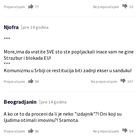
77
30
Preporučujem
Ne preporučujem
Njofra
pre 14 godina
***
More,ima da vratite SVE sto ste popljackali inace vam ne gine
Strazbur i blokada EU!
***
Komunizmu u Srbiji ce restitucija biti zadnji ekser u sanduku!
84
107
Preporučujem
Ne preporučujem
Beogradjanin
pre 14 godina
A ko ce to da proceni da li je neko "izdajnik"?! Oni koji su
ljudima otimali imovinu?! Sramota.
86
58
Preporučujem
Ne preporučujem