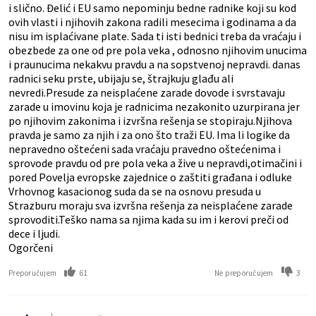
i slično. Đelić i EU samo nepominju bedne radnike koji su kod
ovih vlasti i njihovih zakona radili mesecima i godinama a da
nisu im isplaćivane plate. Sada ti isti bednici treba da vraćaju i
obezbede za one od pre pola veka , odnosno njihovim unucima
i praunucima nekakvu pravdu a na sopstvenoj nepravdi. danas
radnici seku prste, ubijaju se, štrajkuju glađu ali
nevredi.Presude za neisplaćene zarade dovode i svrstavaju
zarade u imovinu koja je radnicima nezakonito uzurpirana jer
po njihovim zakonima i izvršna rešenja se stopiraju.Njihova
pravda je samo za njih i za ono što traži EU. Ima li logike da
nepravedno oštećeni sada vraćaju pravedno oštećenima i
sprovode pravdu od pre pola veka a žive u nepravdi,otimačini i
pored Povelja evropske zajednice o zaštiti građana i odluke
Vrhovnog kasacionog suda da se na osnovu presuda u
Strazburu moraju sva izvršna rešenja za neisplaćene zarade
sprovoditi.Teško nama sa njima kada su im i kerovi preči od
dece i ljudi.
Ogorčeni
61
3
Preporučujem
Ne preporučujem