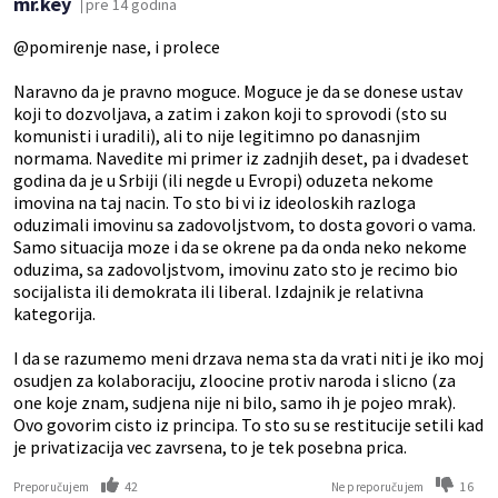
mr.key
pre 14 godina
@pomirenje nase, i prolece
Naravno da je pravno moguce. Moguce je da se donese ustav
koji to dozvoljava, a zatim i zakon koji to sprovodi (sto su
komunisti i uradili), ali to nije legitimno po danasnjim
normama. Navedite mi primer iz zadnjih deset, pa i dvadeset
godina da je u Srbiji (ili negde u Evropi) oduzeta nekome
imovina na taj nacin. To sto bi vi iz ideoloskih razloga
oduzimali imovinu sa zadovoljstvom, to dosta govori o vama.
Samo situacija moze i da se okrene pa da onda neko nekome
oduzima, sa zadovoljstvom, imovinu zato sto je recimo bio
socijalista ili demokrata ili liberal. Izdajnik je relativna
kategorija.
I da se razumemo meni drzava nema sta da vrati niti je iko moj
osudjen za kolaboraciju, zloocine protiv naroda i slicno (za
one koje znam, sudjena nije ni bilo, samo ih je pojeo mrak).
Ovo govorim cisto iz principa. To sto su se restitucije setili kad
je privatizacija vec zavrsena, to je tek posebna prica.
42
16
Preporučujem
Ne preporučujem