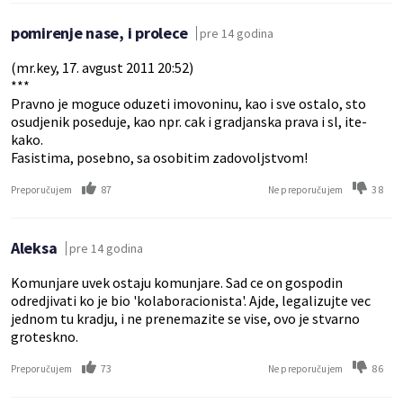
pomirenje nase, i prolece
pre 14 godina
(mr.key, 17. avgust 2011 20:52)
***
Pravno je moguce oduzeti imovoninu, kao i sve ostalo, sto
osudjenik poseduje, kao npr. cak i gradjanska prava i sl, ite-
kako.
Fasistima, posebno, sa osobitim zadovoljstvom!
87
38
Preporučujem
Ne preporučujem
Aleksa
pre 14 godina
Komunjare uvek ostaju komunjare. Sad ce on gospodin
odredjivati ko je bio 'kolaboracionista'. Ajde, legalizujte vec
jednom tu kradju, i ne prenemazite se vise, ovo je stvarno
groteskno.
73
86
Preporučujem
Ne preporučujem