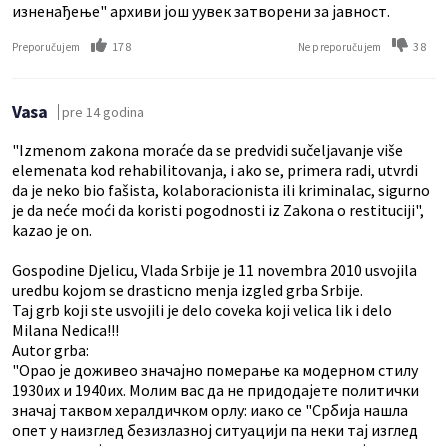
изненађење" архиви још уувек затворени за јавност.
178
38
Preporučujem
Ne preporučujem
Vasa
pre 14 godina
"Izmenom zakona moraće da se predvidi sučeljavanje više
elemenata kod rehabilitovanja, i ako se, primera radi, utvrdi
da je neko bio fašista, kolaboracionista ili kriminalac, sigurno
je da neće moći da koristi pogodnosti iz Zakona o restituciji",
kazao je on.
Gospodine Djelicu, Vlada Srbije je 11 novembra 2010 usvojila
uredbu kojom se drasticno menja izgled grba Srbije.
Taj grb koji ste usvojili je delo coveka koji velica lik i delo
Milana Nedica!!!
Autor grba:
"Орао је доживео значајно померање ка модерном стилу
1930их и 1940их. Молим вас да не придодајете политички
значај таквом хералдичком орлу: иако се "Србија нашла
опет у наизглед безизлазној ситуацији па неки тај изглед