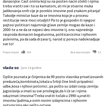
danasnjice. Cast onima koji su na posten nacin stekli i njima
treba vratiti sve i to sa kamatom, ali mi je stvarno muka
jadikovanja onih cije je poreklo imovine pod znakom pitanja!
Takodje ministar kaze da se imovina koja je u procesu
restitucije nece moci otudjiti! Pa to je gospodin ili njegovi
pajtosi politicari najumnije glave zemlje mogao da kaze i
2000-te a ne da se najveci deo imovine tj. ono najvrednije
rasproda domacim bogatunima, politicarcicima i njihovim
pulenima, pa da sada drzava tj. narod iz poreza nadoknadjuje
sve to!
104
13
Preporučujem
Ne preporučujem
vlada-so
pre 14 godina
Opšte poznata je činjenica da 90 posto vlasnika privatizovanih
preduzeća,kombinata,lokala u Srbiji čine bivši pripadnici
udbe,kosa i njihovi potomci...pa pošto su izdali svoju zemlju
jugoslaviju a imali su sve privilegije,da li će se i njima
oduzimati imovina?Treba vratiti točak u 1990-u,vratiti
imovinu ljudima,a ovim novim izdajnicima i njihovim
potomcima ako nešto ostane.