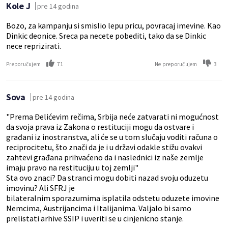
Kole J
pre 14 godina
Bozo, za kampanju si smislio lepu pricu, povracaj imevine. Kao
Dinkic deonice. Sreca pa necete pobediti, tako da se Dinkic
nece reprizirati.
71
3
Preporučujem
Ne preporučujem
Sova
pre 14 godina
"Prema Đelićevim rečima, Srbija neće zatvarati ni mogućnost
da svoja prava iz Zakona o restituciji mogu da ostvare i
građani iz inostranstva, ali će se u tom slučaju voditi računa o
reciprocitetu, što znači da je i u državi odakle stižu ovakvi
zahtevi građana prihvaćeno da i naslednici iz naše zemlje
imaju pravo na restituciju u toj zemlji"
Sta ovo znaci? Da stranci mogu dobiti nazad svoju oduzetu
imovinu? Ali SFRJ je
bilateralnim sporazumima isplatila odstetu oduzete imovine
Nemcima, Austrijancima i Italijanima. Valjalo bi samo
prelistati arhive SSIP i uveriti se u cinjenicno stanje.