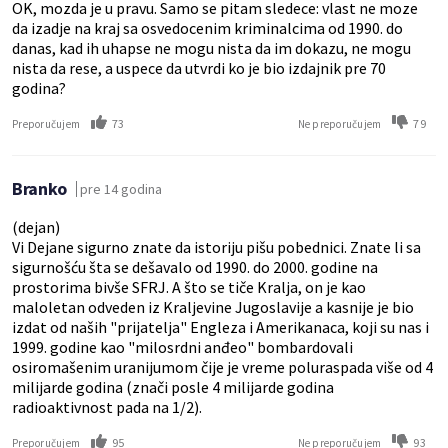
OK, mozda je u pravu. Samo se pitam sledece: vlast ne moze
da izadje na kraj sa osvedocenim kriminalcima od 1990. do
danas, kad ih uhapse ne mogu nista da im dokazu, ne mogu
nista da rese, a uspece da utvrdi ko je bio izdajnik pre 70
godina?
73
79
Preporučujem
Ne preporučujem
Branko
pre 14 godina
(dejan)
Vi Dejane sigurno znate da istoriju pišu pobednici. Znate li sa
sigurnošću šta se dešavalo od 1990. do 2000. godine na
prostorima bivše SFRJ. A što se tiče Kralja, on je kao
maloletan odveden iz Kraljevine Jugoslavije a kasnije je bio
izdat od naših "prijatelja" Engleza i Amerikanaca, koji su nas i
1999. godine kao "milosrdni anđeo" bombardovali
osiromašenim uranijumom čije je vreme poluraspada više od 4
milijarde godina (znači posle 4 milijarde godina
radioaktivnost pada na 1/2).
95
93
Preporučujem
Ne preporučujem