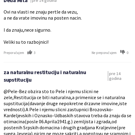
Deda Mita
pre 14 godina
Ovi na vlasti ne znaju pertle da vezu,
a ne da vrate imovinu na posten nacin.
I da znaju,nece sigurno.
Veliki su to razbojnici!
3
0
Preporučujem
Ne preporučujem
za naturalnu restituciju i naturalnu
pre 14
godina
supstituciju
@Pele-Bez obzira sto to Pele i njemu slicni ne
zele,Restitucija ce biti naturalna,a primenice se i naturalna
supstitucija(davanje druge nepokretne drzavne imovine,iste
vrednosti).A Pele i njemu slicni zastupnici Brozovsko-
Kardeljevskih i Oznasko-Udbaskih stavova treba da znaju da se
otimacina(posle 06.Aprila1941.g.) zemljista i zgrada,od
postenih Srpskih domacina i drugih gradjana Kraljevine(pre
svega Jevreja),nicim ne moze sakriti,a pogotovu ne sramnim i