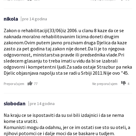
nikola
pre 14 godina
Zakon o rehabilitaciji(33/06)iz 2006. u clanu 8 kaze da ce se
naknada moralno rehabilitovanim licima doneti drugim
zakonom.Ovim putem javno prozivam druga Djelica da kaze
zasto za pet godina taj zakon nije donet.Da li je to njegova
odgovornost, ministarstva pravde ili predsednika vlade.Pri
sledecem glasanju to treba imati u vidu da bi se izabrali
odgovorni i kompetentni ljudi.Za sada ostaje Strazbur pa neka
Djelic objasnjava napolju sta se radi u Srbiji 2011.Nije ovo "45.
77
4
Preporučujem
Ne preporučujem
slobodan
pre 14 godina
Na kraju ce se ispostaviti da su svi bili izdajnici i da se nema
kome sta vratiti.
Komunisti mogu da odahnu, jer ce im ostati sve sto su oteli, a
njihovi potomci ce i dalje moci da se baskare u tudjem.