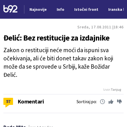
Najnovije
Info
Istočni front
Iranska kr
Nova vest
Sreda, 17.08.2011.
18:46
Đelić: Bez restitucije za izdajnike
Zakon o restituciji neće moći da ispuni sva
očekivanja, ali će biti donet takav zakon koji
može da se sprovede u Srbiji, kaže Božidar
Đelić.
Izvor:
Tanjug
Komentari
57
Sortiraj po: