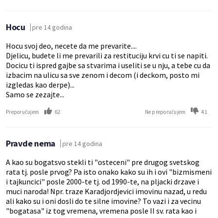
Hocu
pre 14 godina
Hocu svoj deo, necete da me prevarite....
Djelicu, budete li me prevarili za restituciju krvi cu ti se napiti.
Docicu ti ispred gajbe sa stvarima i useliti se u nju, a tebe cu da
izbacim na ulicu sa sve zenom i decom (i deckom, posto mi
izgledas kao derpe)...
Samo se zezajte...
62
41
Preporučujem
Ne preporučujem
Pravde nema
pre 14 godina
A kao su bogatsvo stekli ti "osteceni" pre drugog svetskog
rata tj. posle prvog? Pa isto onako kako su ih i ovi "bizmismeni
i tajkuncici" posle 2000-te tj. od 1990-te, na pljacki drzave i
muci naroda! Npr. traze Karadjordjevici imovinu nazad, u redu
ali kako su i oni dosli do te silne imovine? To vazi i za vecinu
"bogatasa" iz tog vremena, vremena posle II sv. rata kao i