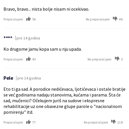
Bravo, bravo... nista bolje nisam ni ocekivao.
56
46
Preporučujem
Ne preporučujem
****
pre 14 godina
Ko drugome jamu kopa sam u nju upada.
43
5
Preporučujem
Ne preporučujem
Pele
pre 14 godina
Eto ti ga sad. A porodice nedićevaca, ljotićevaca i ostale bratije
se već godinama nadaju stanovima, kućama i parama. Šta će
sad, mučenici? Očekujem juriš na sudove i ekspresne
rehabilitacije uz one obavezne glupe parole o "nacionalnom
pomirenju" itd.
77
118
Preporučujem
Ne preporučujem