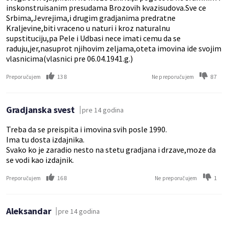
inskonstruisanim presudama Brozovih kvazisudova.Sve ce
Srbima,Jevrejima,i drugim gradjanima predratne
Kraljevine,biti vraceno u naturi i kroz naturalnu
supstituciju,pa Pele i Udbasi nece imati cemu da se
raduju,jer,nasuprot njihovim zeljama,oteta imovina ide svojim
vlasnicima(vlasnici pre 06.04.1941.g.)
138
87
Preporučujem
Ne preporučujem
Gradjanska svest
pre 14 godina
Treba da se preispita i imovina svih posle 1990.
Ima tu dosta izdajnika.
Svako ko je zaradio nesto na stetu gradjana i drzave,moze da
se vodi kao izdajnik.
168
1
Preporučujem
Ne preporučujem
Aleksandar
pre 14 godina