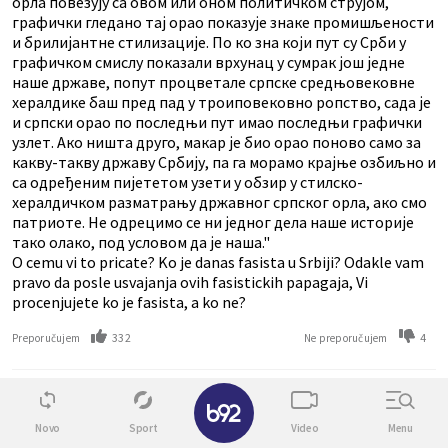
орла повезују са овом или оном политичком струјом,
графички гледано тај орао показује знаке промишљености
и брилијантне стилизације. По ко зна који пут су Срби у
графичком смислу показали врхунац у сумрак још једне
наше државе, попут процветале српске средњовековне
хералдике баш пред пад у троиповековно ропство, сада је
и српски орао по последњи пут имао последњи графички
узлет. Ако ништа друго, макар је био орао поново само за
какву-такву државу Србију, па га морамо крајње озбиљно и
са одређеним пијететом узети у обзир у стилско-
хералдичком разматрању државног српског орла, ако смо
патриоте. Не одрецимо се ни једног дела наше историје
тако олако, под условом да је наша."
O cemu vi to pricate? Ko je danas fasista u Srbiji? Odakle vam
pravo da posle usvajanja ovih fasistickih papagaja, Vi
procenjujete ko je fasista, a ko ne?
332
4
Preporučujem
Ne preporučujem
✕
sanja
pre 14 godina
Novo
Sport
Video
Menu
Dolaskom na vlast 2000. obecali ste da ce Zakon o restituciji