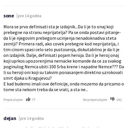
sone
pre 14 godina
Mora se prvo definisati sta je izdajnik...Da li je to onaj koji
prebegne na stranu neprijatelja? Pa se onda postavi pitanje-
da li je njegovim prebegom ucinjenja nenadoknadiva steta
zemlji? Primera radi, ako covek prebegne kod neprijatelja, i
tim cinom spasi celo selo pustosenja, diskutabilno je da li je
on izdajnik. Dalje, definisati pojam heroja. Da li je heroj onaj
koji uprkos upozorenjima nemacke komande da ce za svakog
poginulog Nemca ubiti 100 Srba krene i napadne Nemce??? Da
li su heroji oni koji su takvim ponasanjem direktno uzrokovali
smrt djaka u Kragujevcu?
E kad budemo imali ove definicije, onda mozemo da pricamo o
tome sta nekom treba da se vrati, a sta ne...
77
142
Preporučujem
Ne preporučujem
dejan
pre 14 godina