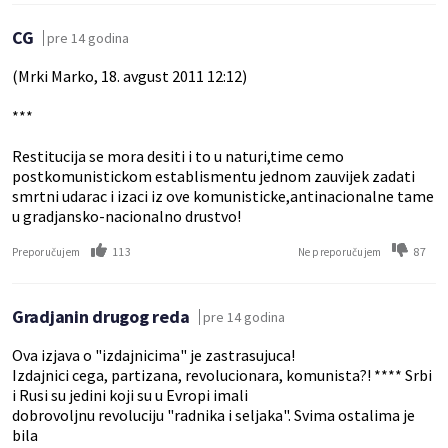
CG
pre 14 godina
(Mrki Marko, 18. avgust 2011 12:12)
***
Restitucija se mora desiti i to u naturi,time cemo
postkomunistickom establismentu jednom zauvijek zadati
smrtni udarac i izaci iz ove komunisticke,antinacionalne tame
u gradjansko-nacionalno drustvo!
113
87
Preporučujem
Ne preporučujem
Gradjanin drugog reda
pre 14 godina
Ova izjava o "izdajnicima" je zastrasujuca!
Izdajnici cega, partizana, revolucionara, komunista?! **** Srbi
i Rusi su jedini koji su u Evropi imali
dobrovoljnu revoluciju "radnika i seljaka". Svima ostalima je
bila