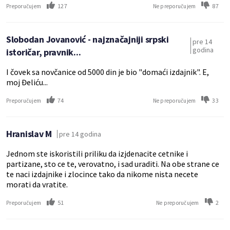
127
87
Preporučujem
Ne preporučujem
Slobodan Jovanović - najznačajniji srpski
pre 14
godina
istoričar, pravnik...
I čovek sa novčanice od 5000 din je bio "domaći izdajnik". E,
moj Đeliću...
74
33
Preporučujem
Ne preporučujem
Hranislav M
pre 14 godina
Jednom ste iskoristili priliku da izjdenacite cetnike i
partizane, sto ce te, verovatno, i sad uraditi. Na obe strane ce
te naci izdajnike i zlocince tako da nikome nista necete
morati da vratite.
51
2
Preporučujem
Ne preporučujem