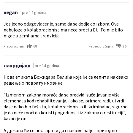
vegan
pre 14 godina
Jos jedno odugovlacenje, samo da se dodje do izbora. Ove
nebuloze o kolaboracionistima nece proci u EU. To nije bilo
nigde u zemljama tranzicije.
68
26
Preporučujem
Ne preporučujem
лакрдијаш
pre 14 godina
Нова етикета Божидара Ђелића која ће се лепити на свако
решење о поврату имовине.
"Izmenom zakona moraće da se predvidi sučeljavanje više
elemenata kod rehabilitovanja, i ako se, primera radi, utvrdi
da je neko bio fašista, kolaboracionista ili kriminalac, sigurno
je da neće moći da koristi pogodnosti iz Zakona o restituciji",
kazao je on.
А држава ће се постарати да свакоме нађе "пригодно