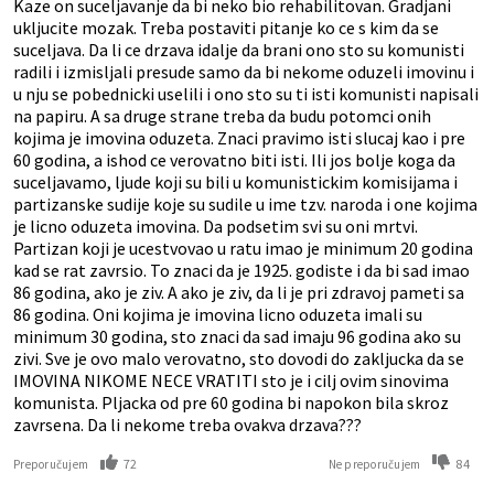
Kaze on suceljavanje da bi neko bio rehabilitovan. Gradjani
ukljucite mozak. Treba postaviti pitanje ko ce s kim da se
suceljava. Da li ce drzava idalje da brani ono sto su komunisti
radili i izmisljali presude samo da bi nekome oduzeli imovinu i
u nju se pobednicki uselili i ono sto su ti isti komunisti napisali
na papiru. A sa druge strane treba da budu potomci onih
kojima je imovina oduzeta. Znaci pravimo isti slucaj kao i pre
60 godina, a ishod ce verovatno biti isti. Ili jos bolje koga da
suceljavamo, ljude koji su bili u komunistickim komisijama i
partizanske sudije koje su sudile u ime tzv. naroda i one kojima
je licno oduzeta imovina. Da podsetim svi su oni mrtvi.
Partizan koji je ucestvovao u ratu imao je minimum 20 godina
kad se rat zavrsio. To znaci da je 1925. godiste i da bi sad imao
86 godina, ako je ziv. A ako je ziv, da li je pri zdravoj pameti sa
86 godina. Oni kojima je imovina licno oduzeta imali su
minimum 30 godina, sto znaci da sad imaju 96 godina ako su
zivi. Sve je ovo malo verovatno, sto dovodi do zakljucka da se
IMOVINA NIKOME NECE VRATITI sto je i cilj ovim sinovima
komunista. Pljacka od pre 60 godina bi napokon bila skroz
zavrsena. Da li nekome treba ovakva drzava???
72
84
Preporučujem
Ne preporučujem