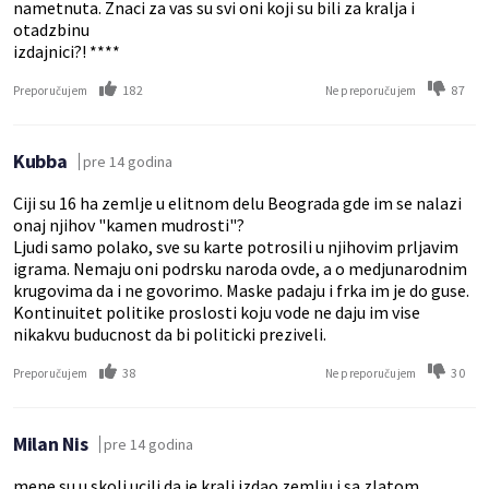
nametnuta. Znaci za vas su svi oni koji su bili za kralja i
otadzbinu
izdajnici?! ****
182
87
Preporučujem
Ne preporučujem
Kubba
pre 14 godina
Ciji su 16 ha zemlje u elitnom delu Beograda gde im se nalazi
onaj njihov "kamen mudrosti"?
Ljudi samo polako, sve su karte potrosili u njihovim prljavim
igrama. Nemaju oni podrsku naroda ovde, a o medjunarodnim
krugovima da i ne govorimo. Maske padaju i frka im je do guse.
Kontinuitet politike proslosti koju vode ne daju im vise
nikakvu buducnost da bi politicki preziveli.
38
30
Preporučujem
Ne preporučujem
Milan Nis
pre 14 godina
mene su u skoli ucili da je kralj izdao zemlju i sa zlatom