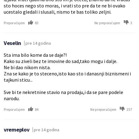
sto hoces nego sto moras, i vrati sto pre da te ne bi ovako
ucestalo gledali i slusali, nismo te bas toliko zeljni.
83
3
Preporučujem
Ne preporučujem
Veselin
pre 14 godina
Sta ima bilo kome da se daje?!
Kako su ziveli bez te imovine do sad,tako mogu i dalje.
Ne bi dao nikom nista.
Zna se kako je to steceno,isto kao sto i danasnji biznismeni i
tajkuni sticu...
Sve bi te nekretnine stavio na prodaju,i da se pare podele
narodu.
84
157
Preporučujem
Ne preporučujem
vremeplov
pre 14 godina