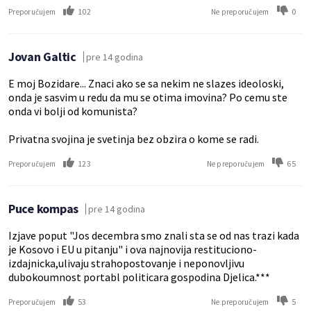
102
0
Preporučujem
Ne preporučujem
Jovan Galtic
pre 14 godina
E moj Bozidare... Znaci ako se sa nekim ne slazes ideoloski,
onda je sasvim u redu da mu se otima imovina? Po cemu ste
onda vi bolji od komunista?
Privatna svojina je svetinja bez obzira o kome se radi.
123
65
Preporučujem
Ne preporučujem
Puce kompas
pre 14 godina
Izjave poput "Jos decembra smo znali sta se od nas trazi kada
je Kosovo i EU u pitanju" i ova najnovija restituciono-
izdajnicka,ulivaju strahopostovanje i neponovljivu
dubokoumnost portabl politicara gospodina Djelica.***
53
5
Preporučujem
Ne preporučujem