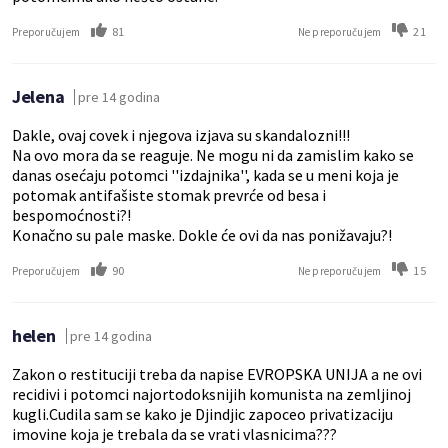
81
21
Preporučujem
Ne preporučujem
Jelena
pre 14 godina
Dakle, ovaj covek i njegova izjava su skandalozni!!!
Na ovo mora da se reaguje. Ne mogu ni da zamislim kako se
danas osećaju potomci ''izdajnika'', kada se u meni koja je
potomak antifašiste stomak prevrće od besa i
bespomoćnosti?!
Konačno su pale maske. Dokle će ovi da nas ponižavaju?!
90
15
Preporučujem
Ne preporučujem
helen
pre 14 godina
Zakon o restituciji treba da napise EVROPSKA UNIJA a ne ovi
recidivi i potomci najortodoksnijih komunista na zemljinoj
kugli.Cudila sam se kako je Djindjic zapoceo privatizaciju
imovine koja je trebala da se vrati vlasnicima???