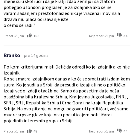
mene su u skoli ucili da je kralj izdao zemlju i sa zlatom
pobegao u london.proglasen je za izdajnika ako se ne
varam.sadanjem prestolonasledniku je vracena imovina a
drzava mu placa odrzavanje iste.
o cemu se radi ?
105
34
Preporučujem
Ne preporučujem
Branko
pre 14 godina
Po kom kriterijumu misli Đelić da odredi ko je izdajnik a ko nije
izdajnik.
Ko se smatra izdajnikom danas a ko će se smatrati izdajnikom
sutra. Ko je sudija u Srbiji da presudi o izdaji ali ne o političkoj
izdaji već o izdaji otadžbine. Samo da podsetim da je naša
otadžbina bila Kraljevina Srbija, Kraljevina Jugoslavija, FNRJ,
SFRJ, SRJ, Republika Srbija i Crna Gora i na kraju Republika
Srbija. Na ovo pitanje ne mogu odgovoriti političari, već samo
mudre srpske glave koje nisu pod uticajem političara i
pojedinih interesnih grupa u Srbiji.
48
44
Preporučujem
Ne preporučujem