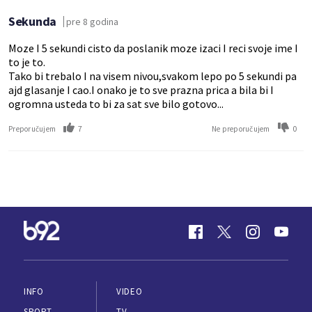
Sekunda
pre 8 godina
Moze I 5 sekundi cisto da poslanik moze izaci I reci svoje ime I
to je to.
Tako bi trebalo I na visem nivou,svakom lepo po 5 sekundi pa
ajd glasanje I cao.I onako je to sve prazna prica a bila bi I
ogromna usteda to bi za sat sve bilo gotovo...
7
0
Preporučujem
Ne preporučujem
INFO
VIDEO
SPORT
TV