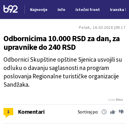
Najnovije
Info
Istočni front
Iranska kr
Nova vest
Petak, 16.03.2018.
09:17
Odbornicima 10.000 RSD za dan, za
upravnike do 240 RSD
Odbornici Skupštine opštine Sjenica usvojili su
odluku o davanju saglasnosti na program
poslovanja Regionalne turističke organizacije
Sandžaka.
Izvor:
Beta
Komentari
1
Sortiraj po: