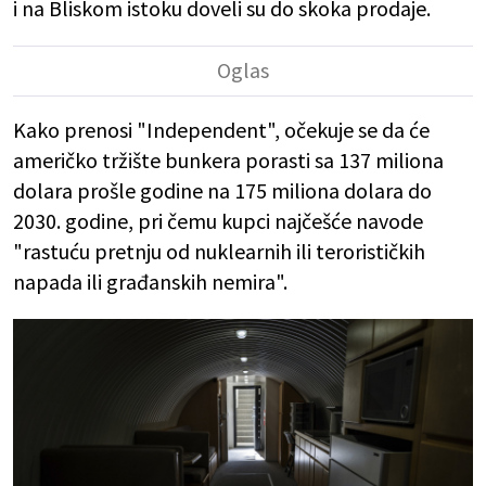
i na Bliskom istoku doveli su do skoka prodaje.
Kako prenosi "Independent", očekuje se da će
američko tržište bunkera porasti sa 137 miliona
dolara prošle godine na 175 miliona dolara do
2030. godine, pri čemu kupci najčešće navode
"rastuću pretnju od nuklearnih ili terorističkih
napada ili građanskih nemira".