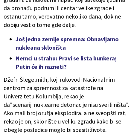
da pronađu podrum ili centar velike zgrade i
ostanu tamo, verovatno nekoliko dana, dok ne
dobiju vest o tome gde dalje.
Još jedna zemlje spremna: Obnavljamo
nukleana skloništa
Nemci u strahu: Pravi se lista bunkera;
Putin će ih razneti?
Džefri Šlegelmilh, koji rukovodi Nacionalnim
centrom za spremnost za katastrofe na
Univerzitetu Kolumbija, rekao je
da"scenariji nuklearne detonacije nisu sve ili ništa".
Ako mali broj oružja eksplodira, a ne sveopšti rat,
rekao je on, sklonište u veliku zgradu kako bi se
izbegle posledice moglo bi spasiti živote.