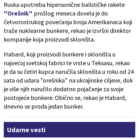
Ruska upotreba hipersonične balističke rakete
"Orešnik"
prošlog meseca dovela je do
četvorostrukog povećanja broja Amerikanaca koji
traže nuklearne bunkere, rekao je izvršni direktor
kompanije koja proizvodi skloništa.
Habard, koji proizvodi bunkere i skloništa u
najvećoj svetskoj fabrici te vrste u Teksasu, rekao
je da su četiri kupca naručila skloništa u roku od 24
sata od udara "orešnika" na ukrajinske ciljeve, dok
je više njih naručilo dodatno pojačanje za svoje
postojeće bunkere. Obično se, rekao je Habard,
dnevno se proda jedan bunker.
Udarne vesti