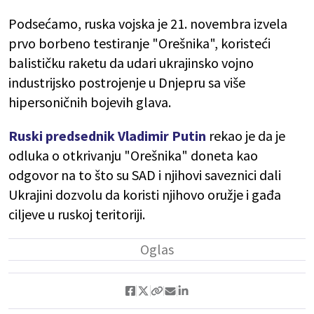
Podsećamo, ruska vojska je 21. novembra izvela
prvo borbeno testiranje "Orešnika", koristeći
balističku raketu da udari ukrajinsko vojno
industrijsko postrojenje u Dnjepru sa više
hipersoničnih bojevih glava.
Ruski predsednik Vladimir Putin
rekao je da je
odluka o otkrivanju "Orešnika" doneta kao
odgovor na to što su SAD i njihovi saveznici dali
Ukrajini dozvolu da koristi njihovo oružje i gađa
ciljeve u ruskoj teritoriji.