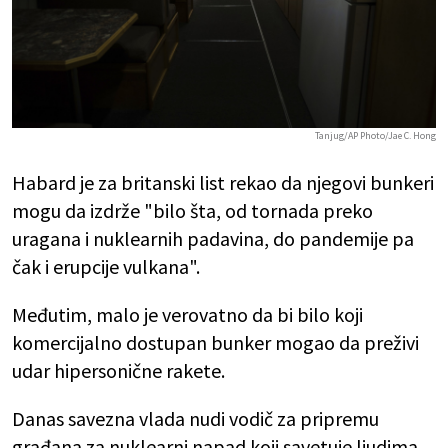
Tanjug/AP Photo/Jae C. Hong
Habard je za britanski list rekao da njegovi bunkeri
mogu da izdrže "bilo šta, od tornada preko
uragana i nuklearnih padavina, do pandemije pa
čak i erupcije vulkana".
Međutim, malo je verovatno da bi bilo koji
komercijalno dostupan bunker mogao da preživi
udar hipersonične rakete.
Danas savezna vlada nudi vodič za pripremu
građana za nuklearni napad koji savetuje ljudima