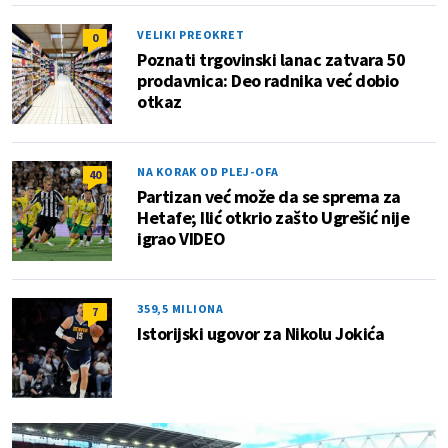
VELIKI PREOKRET
0
Poznati trgovinski lanac zatvara 50
prodavnica: Deo radnika već dobio
otkaz
NA KORAK OD PLEJ-OFA
40
Partizan već može da se sprema za
Hetafe; Ilić otkrio zašto Ugrešić nije
igrao VIDEO
359,5 MILIONA
7
Istorijski ugovor za Nikolu Jokića