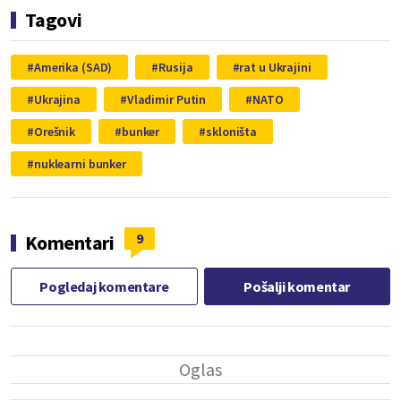
Tagovi
Amerika (SAD)
Rusija
rat u Ukrajini
Ukrajina
Vladimir Putin
NATO
Orešnik
bunker
skloništa
nuklearni bunker
9
Komentari
Pogledaj komentare
Pošalji komentar