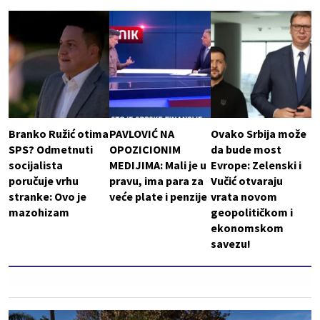
Branko Ružić otima
PAVLOVIĆ NA
Ovako Srbija može
SPS? Odmetnuti
OPOZICIONIM
da bude most
socijalista
MEDIJIMA: Mali je u
Evrope: Zelenski i
poručuje vrhu
pravu, ima para za
Vučić otvaraju
stranke: Ovo je
veće plate i penzije
vrata novom
mazohizam
geopolitičkom i
ekonomskom
savezu!