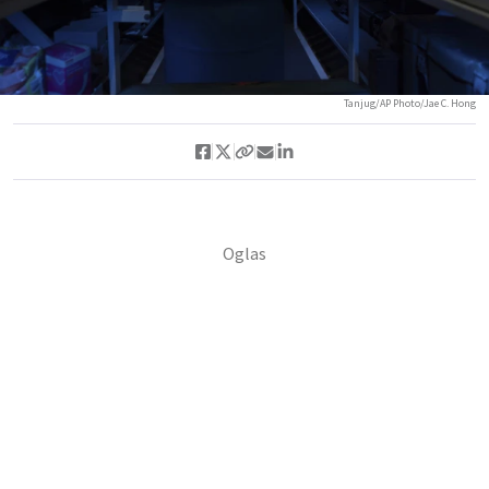
Tanjug/AP Photo/Jae C. Hong