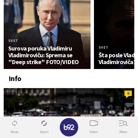
SVET
Surova poruka Vladimiru
SVET
Vladimiroviču: Sprema se
Šta posle Vladi
"Deep strike" FOTO/VIDEO
Vladimiroviča?
Info
0
✕
Novo
Sport
Video
Menu