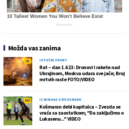
10 Tallest Women You Won't Believe Exist
Brainberries
Možda vas zanima
ISTOČNI FRONT
25
Rat – dan 1.623: Dronovi i rakete nad
Ukrajinom, Moskva udara sve jače; Broj
mrtvih raste FOTO/VIDEO
IZ MINUSA U BEOGRADU
367
Košmaran debi kapitalca – Zvezda se
vraća sa zaostatkom; "Da zaključimo o
Lukasenu..." VIDEO