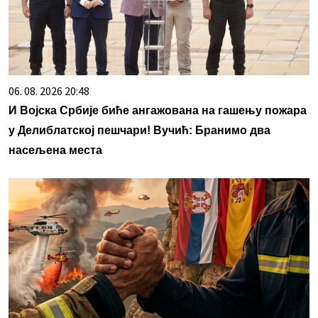
06. 08. 2026 20:48
И Војска Србије биће ангажована на гашењу пожара
у Делиблатској пешчари! Вучић: Бранимо два
насељена места