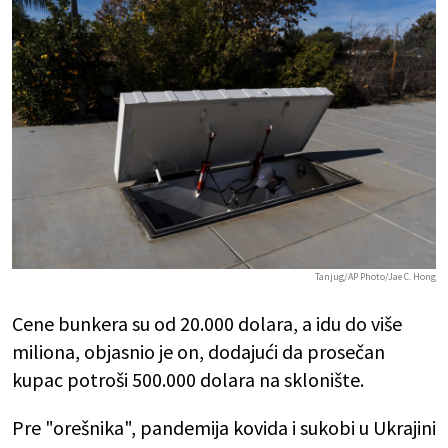
Tanjug/AP Photo/Jae C. Hong
Cene bunkera su od 20.000 dolara, a idu do više
miliona, objasnio je on, dodajući da prosečan
kupac potroši 500.000 dolara na sklonište.
Pre "orešnika", pandemija kovida i sukobi u Ukrajini