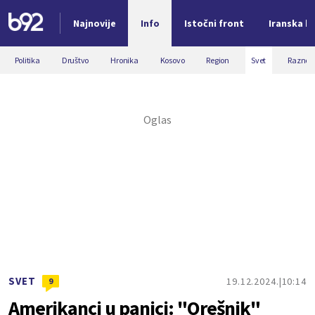
Najnovije
Info
Istočni front
Iranska kr
Nova vest
Politika
Društvo
Hronika
Kosovo
Region
Svet
Razno
SVET
19.12.2024.
10:14
9
Amerikanci u panici: "Orešnik"