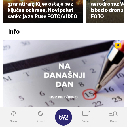
granatiran; Kijev ostaje bez
aerodromu: V
ključne odbrane; Novi paket
izbacio dron s
sankcija za Ruse FOTO/VIDEO
FOTO
Info
0
✕
Novo
Sport
Video
Menu
RAZNO