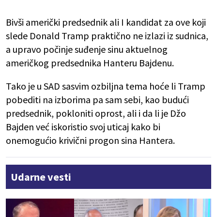
Bivši američki predsednik ali I kandidat za ove koji
slede Donald Tramp praktično ne izlazi iz sudnica,
a upravo počinje suđenje sinu aktuelnog
američkog predsednika Hanteru Bajdenu.
Tako je u SAD sasvim ozbiljna tema hoće li Tramp
pobediti na izborima pa sam sebi, kao budući
predsednik, pokloniti oprost, ali i da li je Džo
Bajden već iskoristio svoj uticaj kako bi
onemogućio krivični progon sina Hantera.
Udarne vesti