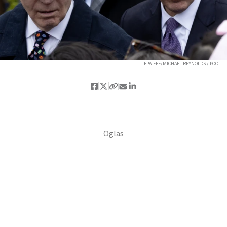
EPA-EFE/MICHAEL REYNOLDS / POOL