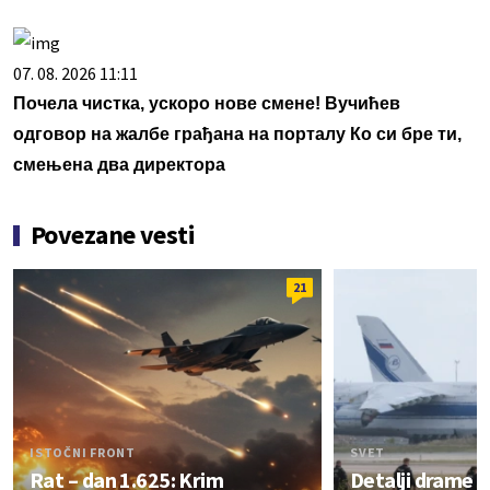
07. 08. 2026 11:11
Почела чистка, ускоро нове смене! Вучићев
одговор на жалбе грађана на порталу Ко си бре ти,
смењена два директора
Povezane vesti
21
ISTOČNI FRONT
SVET
Rat – dan 1.625: Krim
Detalji drame