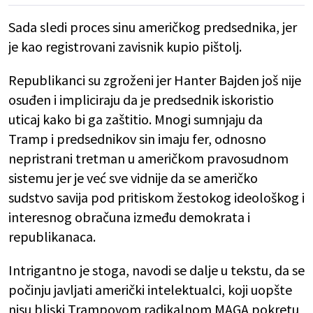
Sada sledi proces sinu američkog predsednika, jer
je kao registrovani zavisnik kupio pištolj.
Republikanci su zgroženi jer Hanter Bajden još nije
osuđen i impliciraju da je predsednik iskoristio
uticaj kako bi ga zaštitio. Mnogi sumnjaju da
Tramp i predsednikov sin imaju fer, odnosno
nepristrani tretman u američkom pravosudnom
sistemu jer je već sve vidnije da se američko
sudstvo savija pod pritiskom žestokog ideološkog i
interesnog obračuna između demokrata i
republikanaca.
Intrigantno je stoga, navodi se dalje u tekstu, da se
počinju javljati američki intelektualci, koji uopšte
nisu bliski Trampovom radikalnom MAGA pokretu