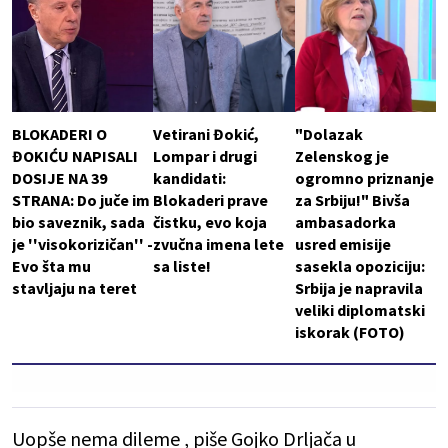
BLOKADERI O
Vetirani Đokić,
"Dolazak
ĐOKIĆU NAPISALI
Lompar i drugi
Zelenskog je
DOSIJE NA 39
kandidati:
ogromno priznanje
STRANA: Do juče im
Blokaderi prave
za Srbiju!" Bivša
bio saveznik, sada
čistku, evo koja
ambasadorka
je ''visokorizičan'' -
zvučna imena lete
usred emisije
Evo šta mu
sa liste!
sasekla opoziciju:
stavljaju na teret
Srbija je napravila
veliki diplomatski
iskorak (FOTO)
Uopše nema dileme , piše Gojko Drljača u