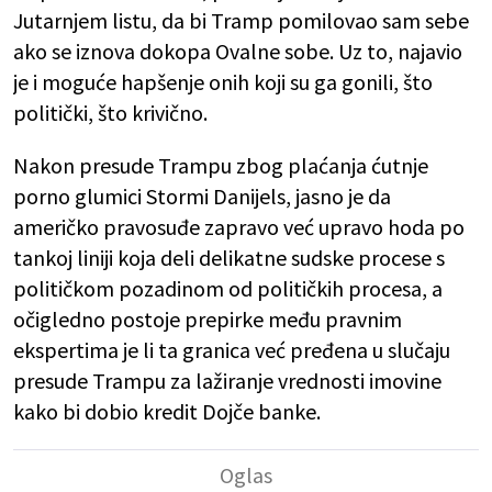
Jutarnjem listu, da bi Tramp pomilovao sam sebe
ako se iznova dokopa Ovalne sobe. Uz to, najavio
je i moguće hapšenje onih koji su ga gonili, što
politički, što krivično.
Nakon presude Trampu zbog plaćanja ćutnje
porno glumici Stormi Danijels, jasno je da
američko pravosuđe zapravo već upravo hoda po
tankoj liniji koja deli delikatne sudske procese s
političkom pozadinom od političkih procesa, a
očigledno postoje prepirke među pravnim
ekspertima je li ta granica već pređena u slučaju
presude Trampu za lažiranje vrednosti imovine
kako bi dobio kredit Dojče banke.