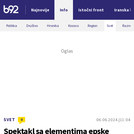
Najnovije
Info
Istočni front
Iranska kr
Nova vest
Politika
Društvo
Hronika
Kosovo
Region
Svet
Razno
SVET
06.06.2024.
11:04
0
Spektakl sa elementima epske