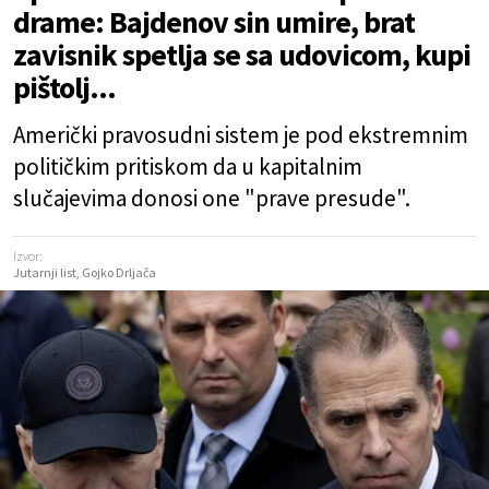
drame: Bajdenov sin umire, brat
zavisnik spetlja se sa udovicom, kupi
pištolj...
Američki pravosudni sistem je pod ekstremnim
političkim pritiskom da u kapitalnim
slučajevima donosi one "prave presude".
Izvor:
Jutarnji list, Gojko Drljača