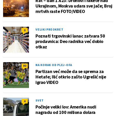
Rat – dan 1.623: Dronovi i rakete nad
Ukrajinom, Moskva udara sve jače; Broj
mrtvih raste FOTO/VIDEO
VELIKI PREOKRET
0
Poznati trgovinski lanac zatvara 50
prodavnica: Deo radnika već dobio
otkaz
NA KORAK OD PLEJ-OFA
80
Partizan već može da se sprema za
Hetafe; Ilić otkrio zašto Ugrešić nije
igrao VIDEO
SVET
4
Počinje veliki lov: Amerika nudi
nagradu od 100 miliona dolara