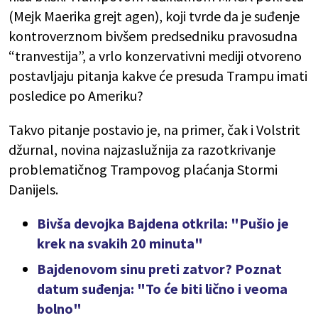
(Mejk Maerika grejt agen), koji tvrde da je suđenje
kontroverznom bivšem predsedniku pravosudna
“tranvestija”, a vrlo konzervativni mediji otvoreno
postavljaju pitanja kakve će presuda Trampu imati
posledice po Ameriku?
Takvo pitanje postavio je, na primer, čak i Volstrit
džurnal, novina najzaslužnija za razotkrivanje
problematičnog Trampovog plaćanja Stormi
Danijels.
Bivša devojka Bajdena otkrila: "Pušio je
krek na svakih 20 minuta"
Bajdenovom sinu preti zatvor? Poznat
datum suđenja: "To će biti lično i veoma
bolno"