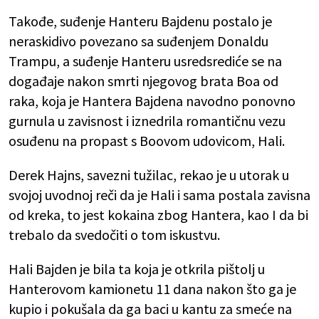
Takođe, suđenje Hanteru Bajdenu postalo je
neraskidivo povezano sa suđenjem Donaldu
Trampu, a suđenje Hanteru usredsrediće se na
događaje nakon smrti njegovog brata Boa od
raka, koja je Hantera Bajdena navodno ponovno
gurnula u zavisnost i iznedrila romantičnu vezu
osuđenu na propast s Boovom udovicom, Hali.
Derek Hajns, savezni tužilac, rekao je u utorak u
svojoj uvodnoj reči da je Hali i sama postala zavisna
od kreka, to jest kokaina zbog Hantera, kao I da bi
trebalo da svedočiti o tom iskustvu.
Hali Bajden je bila ta koja je otkrila pištolj u
Hanterovom kamionetu 11 dana nakon što ga je
kupio i pokušala da ga baci u kantu za smeće na