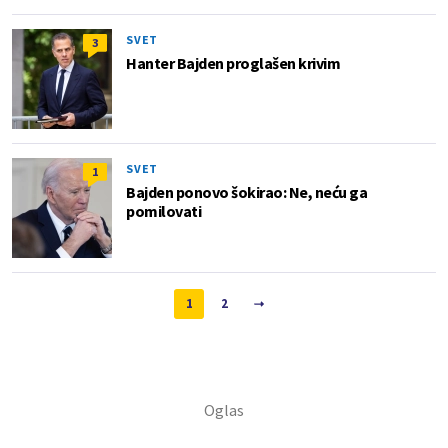
SVET
3
Hanter Bajden proglašen krivim
SVET
1
Bajden ponovo šokirao: Ne, neću ga
pomilovati
1
2