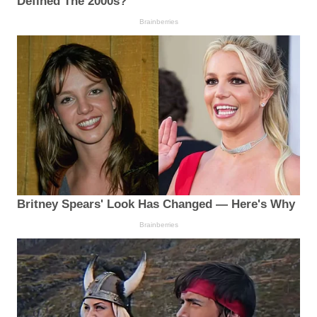
Defined The 2000s?
Brainberries
Britney Spears' Look Has Changed — Here's Why
Brainberries