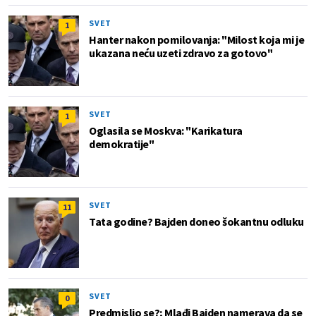
SVET
1
Hanter nakon pomilovanja: "Milost koja mi je
ukazana neću uzeti zdravo za gotovo"
SVET
1
Oglasila se Moskva: "Karikatura
demokratije"
SVET
11
Tata godine? Bajden doneo šokantnu odluku
SVET
0
Predmislio se?; Mlađi Bajden namerava da se