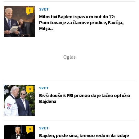
SVET
2
Milostivi Bajden i spas u minut do 12:
Pomilovanje za članove prodice, Faučija,
Milija...
SVET
0
Bivši doušnik FBI priznao da je lažno optužio
Bajdena
SVET
0
Bajden, posle sina, krenuo redom da izdaje