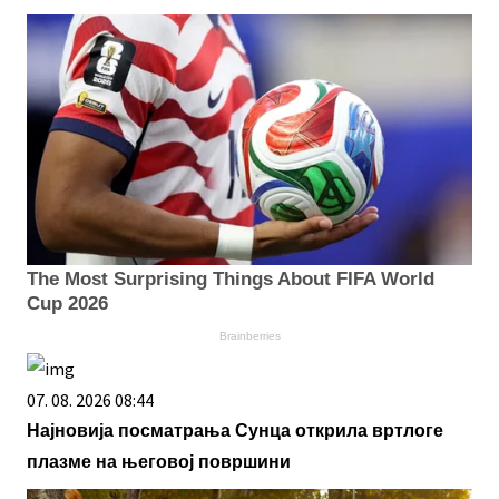
The Most Surprising Things About FIFA World
Cup 2026
Brainberries
07. 08. 2026 08:44
Најновија посматрања Сунца открила вртлоге
плазме на његовој површини