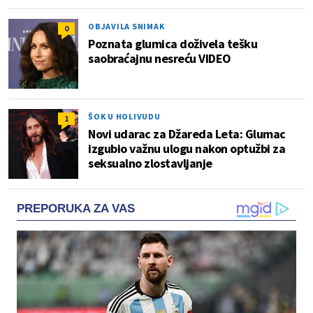
OBJAVILA SNIMAK
0
Poznata glumica doživela tešku
saobraćajnu nesreću VIDEO
ŠOK U HOLIVUDU
1
Novi udarac za Džareda Leta: Glumac
izgubio važnu ulogu nakon optužbi za
seksualno zlostavljanje
PREPORUKA ZA VAS