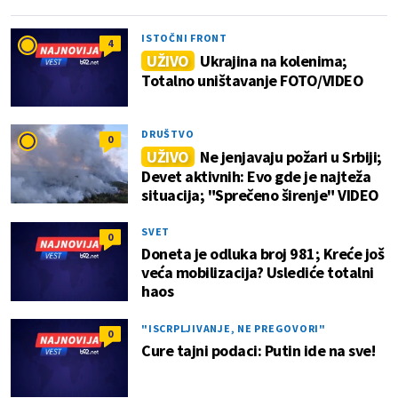
ISTOČNI FRONT
4
UŽIVO
Ukrajina na kolenima;
Totalno uništavanje FOTO/VIDEO
DRUŠTVO
0
UŽIVO
Ne jenjavaju požari u Srbiji;
Devet aktivnih: Evo gde je najteža
situacija; "Sprečeno širenje" VIDEO
SVET
0
Doneta je odluka broj 981; Kreće još
veća mobilizacija? Uslediće totalni
haos
"ISCRPLJIVANJE, NE PREGOVORI"
0
Cure tajni podaci: Putin ide na sve!