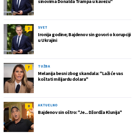
sinovima Donalda Trampa u kavezu"
SVET
2
Ironija godine; Bajdenov sin govori o korupciji
u Ukrajini
TUŽBA
7
Melanija besni zbog skandala: "Laži će vas
koštati milijardu dolara"
AKTUELNO
0
Bajdenov sin oštro: "Je... Džordža Klunija"