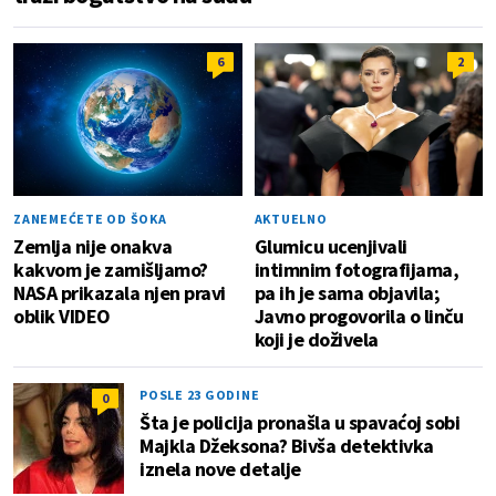
6
2
ZANEMEĆETE OD ŠOKA
AKTUELNO
Zemlja nije onakva
Glumicu ucenjivali
kakvom je zamišljamo?
intimnim fotografijama,
NASA prikazala njen pravi
pa ih je sama objavila;
oblik VIDEO
Javno progovorila o linču
koji je doživela
POSLE 23 GODINE
0
Šta je policija pronašla u spavaćoj sobi
Majkla Džeksona? Bivša detektivka
iznela nove detalje