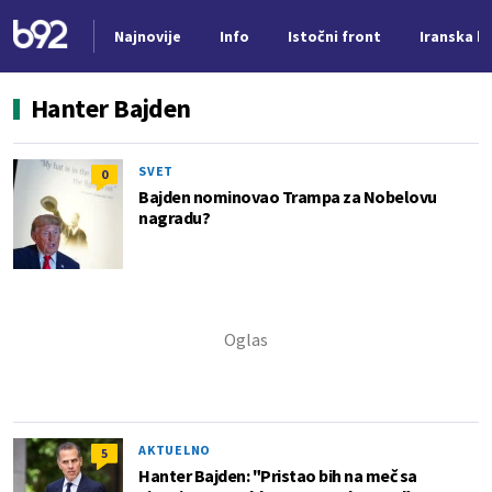
Najnovije
Info
Istočni front
Iranska kr
Nova vest
Hanter Bajden
SVET
0
Bajden nominovao Trampa za Nobelovu
nagradu?
AKTUELNO
5
Hanter Bajden: "Pristao bih na meč sa