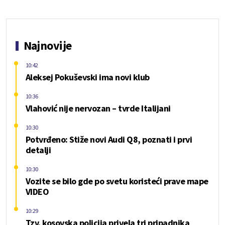
Najnovije
10:42
Aleksej Pokuševski ima novi klub
10:36
Vlahović nije nervozan – tvrde Italijani
10:30
Potvrđeno: Stiže novi Audi Q8, poznati i prvi
detalji
10:30
Vozite se bilo gde po svetu koristeći prave mape
VIDEO
10:29
Tzv. kosovska policija privela tri pripadnika