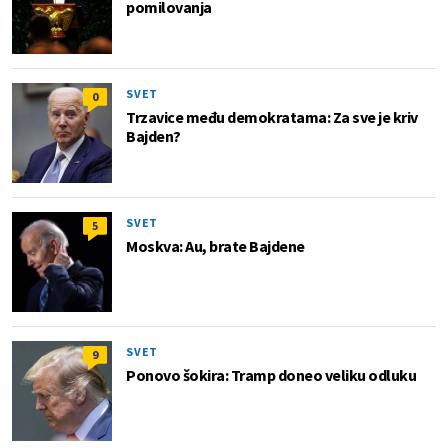
pomilovanja
SVET
0
Trzavice među demokratama: Za sve je kriv
Bajden?
SVET
5
Moskva: Au, brate Bajdene
SVET
9
Ponovo šokira: Tramp doneo veliku odluku