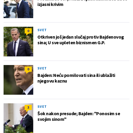
izjasni krivim
SVET
0
Otkriven još jedan slučaj protiv Bajdenovog
sina; U sve upleten biznismen G.P.
SVET
0
Bajden: Neću pomilovati sina ili ublažiti
njegovu kaznu
SVET
3
Šok nakon presude; Bajden: "Ponosim se
svojim sinom"