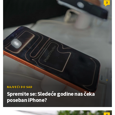
3
NAJVEĆI DO SAD
Spremite se: Sledeće godine nas čeka
poseban iPhone?
6