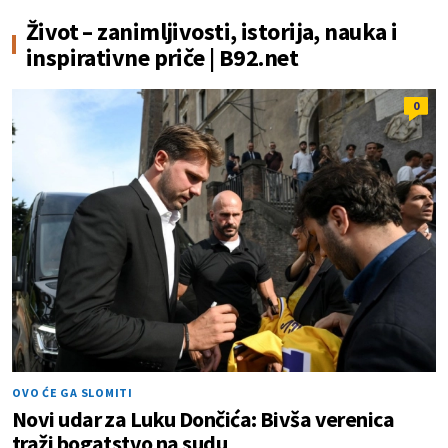
Život – zanimljivosti, istorija, nauka i
inspirativne priče | B92.net
0
OVO ĆE GA SLOMITI
Novi udar za Luku Dončića: Bivša verenica
traži bogatstvo na sudu