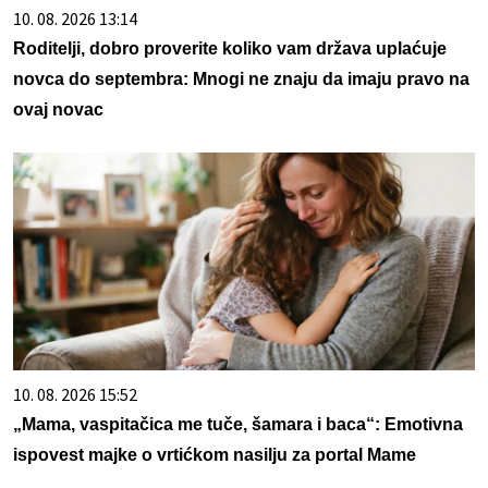
10. 08. 2026 13:14
Roditelji, dobro proverite koliko vam država uplaćuje
novca do septembra: Mnogi ne znaju da imaju pravo na
ovaj novac
10. 08. 2026 15:52
„Mama, vaspitačica me tuče, šamara i baca“: Emotivna
ispovest majke o vrtićkom nasilju za portal Mame