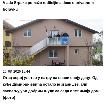
Vlada Srpske pomaže roditeljima dece u privatnom
boravku
10. 08. 2026 15:44
Отац херој улетео у ватру да спаси своју децу: Од
куће Димирријевића остало је згариште, али
захваљујући добрим људима сада опет имају дом
(фото)