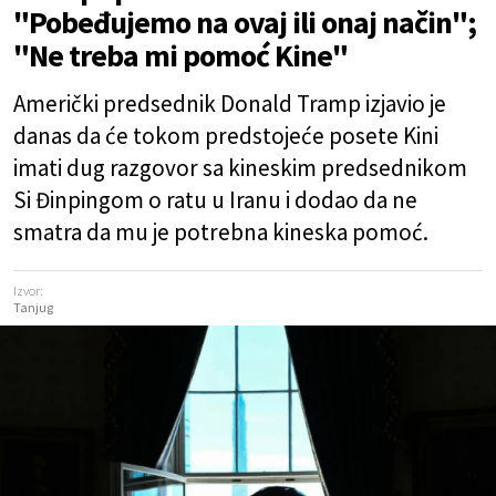
"Pobeđujemo na ovaj ili onaj način";
"Ne treba mi pomoć Kine"
Američki predsednik Donald Tramp izjavio je
danas da će tokom predstojeće posete Kini
imati dug razgovor sa kineskim predsednikom
Si Đinpingom o ratu u Iranu i dodao da ne
smatra da mu je potrebna kineska pomoć.
Izvor:
Tanjug