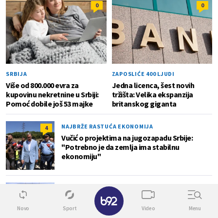
0
0
SRBIJA
ZAPOSLIĆE 400 LJUDI
Više od 800.000 evra za
Jedna licenca, šest novih
kupovinu nekretnine u Srbiji:
tržišta: Velika ekspanzija
Pomoć dobile još 53 majke
britanskog giganta
NAJBRŽE RASTUĆA EKONOMIJA
4
Vučić o projektima na jugozapadu Srbije:
"Potrebno je da zemlja ima stabilnu
ekonomiju"
DO GUŠE U DUGOVIMA
0
✕
Javni dug Hrvatske za godinu dana skočio 4,6
milijardi evra
Novo
Sport
Video
Menu