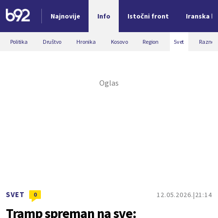
Najnovije
Info
Istočni front
Iranska kr
Nova vest
Politika
Društvo
Hronika
Kosovo
Region
Svet
Razno
SVET
12.05.2026.
21:14
0
Tramp spreman na sve: