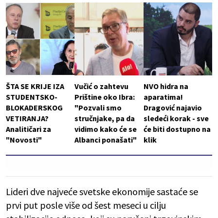
ŠTA SE KRIJE IZA
Vučić o zahtevu
NVO hidra na
STUDENTSKO-
Prištine oko Ibra:
aparatima!
BLOKADERSKOG
"Pozvali smo
Dragović najavio
VETIRANJA?
stručnjake, pa da
sledeći korak - sve
Analitičari za
vidimo kako će se
će biti dostupno na
"Novosti"
Albanci ponašati"
klik
Lideri dve najveće svetske ekonomije sastaće se
prvi put posle više od šest meseci u cilju