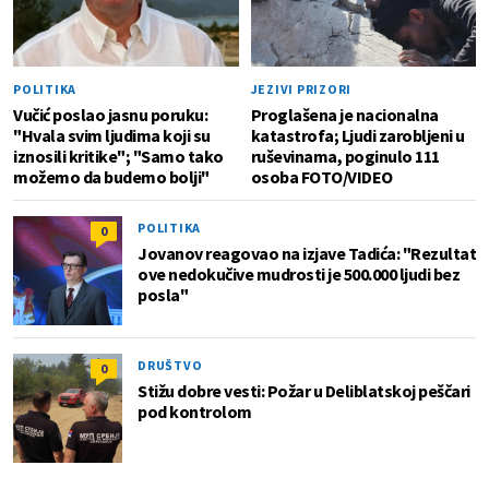
POLITIKA
JEZIVI PRIZORI
Vučić poslao jasnu poruku:
Proglašena je nacionalna
"Hvala svim ljudima koji su
katastrofa; Ljudi zarobljeni u
iznosili kritike"; "Samo tako
ruševinama, poginulo 111
možemo da budemo bolji"
osoba FOTO/VIDEO
POLITIKA
0
Jovanov reagovao na izjave Tadića: "Rezultat
ove nedokučive mudrosti je 500.000 ljudi bez
posla"
DRUŠTVO
0
Stižu dobre vesti: Požar u Deliblatskoj peščari
pod kontrolom