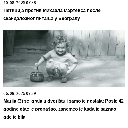
10. 08. 2026 07:58
Петиција против Михаела Мартенса после
скандалозног питања у Београду
06. 08. 2026 09:39
Marija (3) se igrala u dvorištu i samo je nestala: Posle 42
godine otac je pronašao, zanemeo je kada je saznao
gde je bila