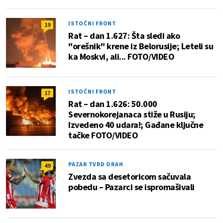
ISTOČNI FRONT
19
Rat – dan 1.627: Šta sledi ako
"orešnik" krene iz Belorusije; Leteli su
ka Moskvi, ali... FOTO/VIDEO
ISTOČNI FRONT
17
Rat – dan 1.626: 50.000
Severnokorejanaca stiže u Rusiju;
Izvedeno 40 udara!; Gađane ključne
tačke FOTO/VIDEO
PAZAR TVRD ORAH
49
Zvezda sa desetoricom sačuvala
pobedu – Pazarci se ispromašivali