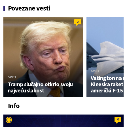
Povezane vesti
2
SVET
Vašington na 
SVET
Tramp slučajno otkrio svoju
Kineska raketa
najveću slabost
američki F-15 i
Info
0