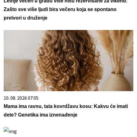
Letnje večeri u gradu više nisu rezervisane za vikend:
Zašto sve više ljudi bira večeru koja se spontano
pretvori u druženje
10. 08. 2026 07:05
Mama ima ravnu, tata kovrdžavu kosu: Kakvu će imati
dete? Genetika ima iznenađenje