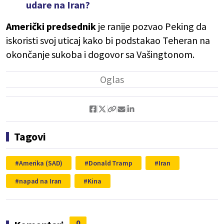
udare na Iran?
Američki predsednik
je ranije pozvao Peking da
iskoristi svoj uticaj kako bi podstakao Teheran na
okončanje sukoba i dogovor sa Vašingtonom.
Tagovi
Amerika (SAD)
Donald Tramp
Iran
napad na Iran
Kina
0