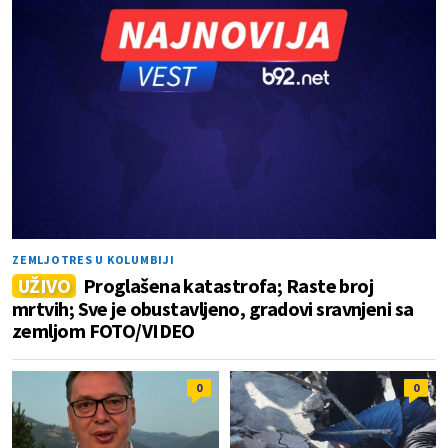
ZEMLJOTRES U KOLUMBIJI
UŽIVO
Proglašena katastrofa; Raste broj
mrtvih; Sve je obustavljeno, gradovi sravnjeni sa
zemljom FOTO/VIDEO
0
0