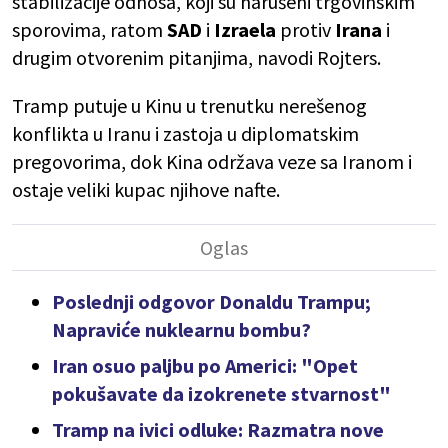
stabilizacije odnosa, koji su narušeni trgovinskim
sporovima, ratom
SAD
i
Izraela
protiv
Irana
i
drugim otvorenim pitanjima, navodi Rojters.
Tramp putuje u Kinu u trenutku nerešenog
konflikta u Iranu i zastoja u diplomatskim
pregovorima, dok Kina održava veze sa Iranom i
ostaje veliki kupac njihove nafte.
Poslednji odgovor Donaldu Trampu;
Napraviće nuklearnu bombu?
Iran osuo paljbu po Americi: "Opet
pokušavate da izokrenete stvarnost"
Tramp na ivici odluke: Razmatra nove