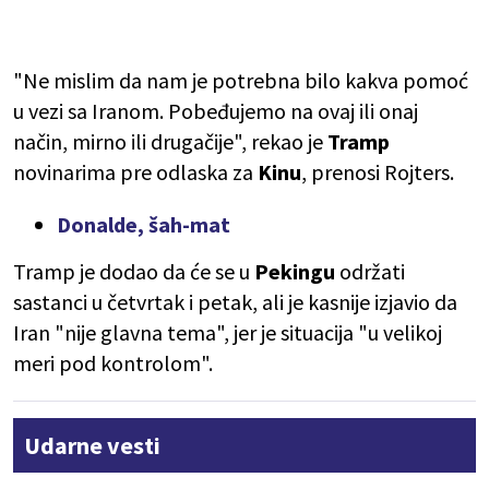
"Ne mislim da nam je potrebna bilo kakva pomoć
u vezi sa Iranom. Pobeđujemo na ovaj ili onaj
način, mirno ili drugačije", rekao je
Tramp
novinarima pre odlaska za
Kinu
, prenosi Rojters.
Donalde, šah-mat
Tramp je dodao da će se u
Pekingu
održati
sastanci u četvrtak i petak, ali je kasnije izjavio da
Iran "nije glavna tema", jer je situacija "u velikoj
meri pod kontrolom".
Udarne vesti