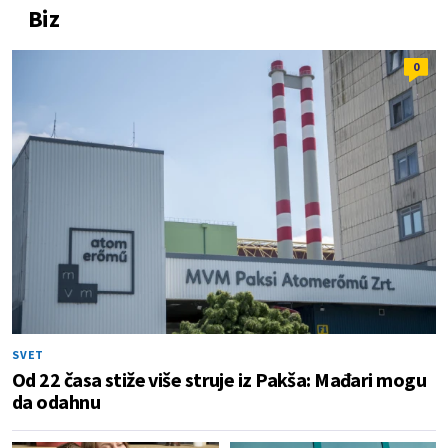
Biz
0
SVET
Od 22 časa stiže više struje iz Pakša: Mađari mogu
da odahnu