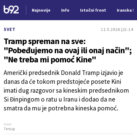
Najnovije
Info
Istočni front
Iranska kr
Nova vest
SVET
12.5.2026.
21:14
Tramp spreman na sve:
"Pobeđujemo na ovaj ili onaj način";
"Ne treba mi pomoć Kine"
Američki predsednik Donald Tramp izjavio je
danas da će tokom predstojeće posete Kini
imati dug razgovor sa kineskim predsednikom
Si Đinpingom o ratu u Iranu i dodao da ne
smatra da mu je potrebna kineska pomoć.
Izvor:
Tanjug