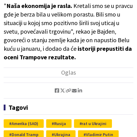
"
Naša ekonomija je rasla.
Kretali smo se u pravcu
gde je berza bila u velikom porastu. Bili smo u
situaciji u kojoj smo pozitivno širili svoj uticaj u
svetu, povećavali trgovinu", rekao je Bajden,
govoreći o stanju zemlje kada je on napustio Belu
kuću u januaru, i dodao da će
istoriji prepustiti da
oceni Trampove rezultate.
Tagovi
Amerika (SAD)
Rusija
rat u Ukrajini
Donald Tramp
Ukrajina
Vladimir Putin