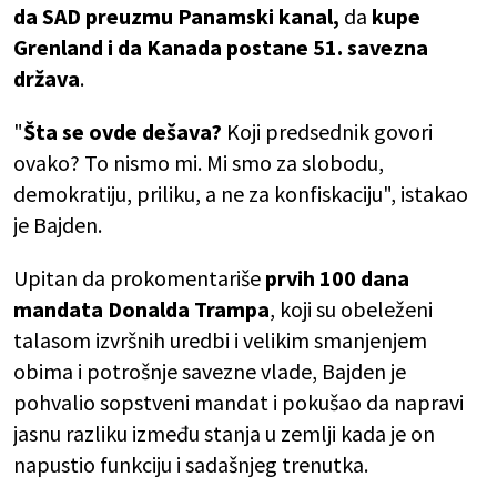
da SAD preuzmu Panamski kanal,
da
kupe
Grenland i da Kanada postane 51. savezna
država
.
"
Šta se ovde dešava?
Koji predsednik govori
ovako? To nismo mi. Mi smo za slobodu,
demokratiju, priliku, a ne za konfiskaciju", istakao
je Bajden.
Upitan da prokomentariše
prvih 100 dana
mandata Donalda Trampa
, koji su obeleženi
talasom izvršnih uredbi i velikim smanjenjem
obima i potrošnje savezne vlade, Bajden je
pohvalio sopstveni mandat i pokušao da napravi
jasnu razliku između stanja u zemlji kada je on
napustio funkciju i sadašnjeg trenutka.