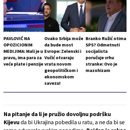
PAVLOVIĆ NA
Ovako Srbija može
Branko Ružić otima
OPOZICIONIM
da bude most
SPS? Odmetnuti
MEDIJIMA: Mali je u
Evrope: Zelenski i
socijalista
pravu, ima para za
Vučić otvaraju
poručuje vrhu
veće plate i penzije
vrata novom
stranke: Ovo je
geopolitičkom i
mazohizam
ekonomskom
savezu!
Na pitanje da li je pružio dovoljnu podršku
Kijevu
da bi Ukrajina pobedila u ratu, a ne da bi se