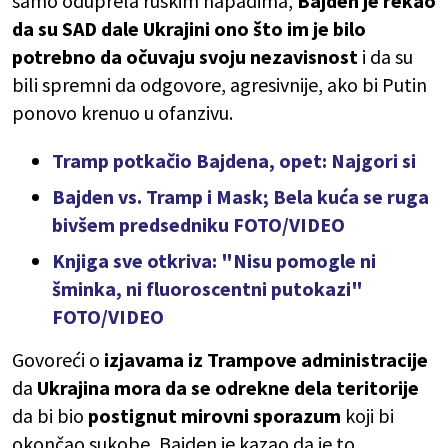
samo oduprela ruskim napadima,
Bajden je rekao
da su SAD dale Ukrajini ono što im je bilo
potrebno da očuvaju svoju nezavisnost
i da su
bili spremni da odgovore, agresivnije, ako bi Putin
ponovo krenuo u ofanzivu.
Tramp potkačio Bajdena, opet: Najgori si
Bajden vs. Tramp i Mask; Bela kuća se ruga
bivšem predsedniku FOTO/VIDEO
Knjiga sve otkriva: "Nisu pomogle ni
šminka, ni fluoroscentni putokazi"
FOTO/VIDEO
Govoreći o
izjavama iz Trampove administracije
da
Ukrajina mora da se odrekne dela teritorije
da bi bio
postignut mirovni sporazum
koji bi
okončao sukobe, Bajden je kazao da je to