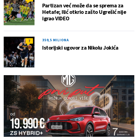
Partizan već može da se sprema za
Hetafe; Ilić otkrio zašto Ugrešić nije
igrao VIDEO
359,5 MILIONA
7
Istorijski ugovor za Nikolu Jokića