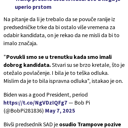
uperio prstom
Na pitanje da li je trebalo da se povuče ranije iz
predsedničke trke da bi ostalo više vremena za
odabir kandidata, on je rekao da ne misli da bi to
imalo značaja.
"
Povukli smo se u trenutku kada smo imali
dobrog kandidata.
Stvari su se brzo kretale, što je
otežalo povlačenje. I bila je to teška odluka.
Mislim da je to bila ispravna odluka", istakao je on.
Biden was a good President, period
https://t.co/NgVDzIQFg7
— Bob Pi
(@BobPi281836)
May 7, 2025
Bivši predsednik SAD je
osudio Trampove pozive