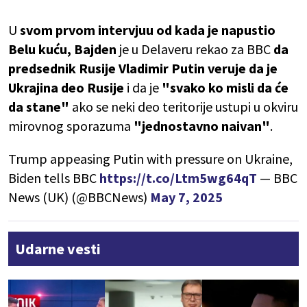
U
svom prvom intervjuu od kada je napustio
Belu kuću,
Bajden
je u Delaveru rekao za BBC
da
predsednik Rusije Vladimir Putin veruje da je
Ukrajina deo Rusije
i da je
"svako ko misli da će
da stane"
ako se neki deo teritorije ustupi u okviru
mirovnog sporazuma
"jednostavno naivan"
.
Trump appeasing Putin with pressure on Ukraine,
Biden tells BBC
https://t.co/Ltm5wg64qT
— BBC
News (UK) (@BBCNews)
May 7, 2025
Udarne vesti