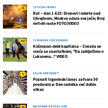
ISTOČNI FRONT
25
Rat – dan 1.623: Dronovi i rakete nad
Ukrajinom, Moskva udara sve jače; Broj
mrtvih raste FOTO/VIDEO
IZ MINUSA U BEOGRADU
367
Košmaran debi kapitalca – Zvezda se
vraća sa zaostatkom; "Da zaključimo o
Lukasenu..." VIDEO
VELIKI PREOKRET
0
Poznati trgovinski lanac zatvara 50
prodavnica: Deo radnika već dobio
otkaz
NA KORAK OD PLEJ-OFA
40