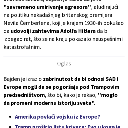
"savremeno umirivanje agresora"
, aludirajući
na politiku nekadašnjeg britanskog premijera
Nevila Čemberlena, koji je krajem 1930-ih pokušao
da
udovolji zahtevima Adolfa Hitlera
da bi
izbegao rat, što se na kraju pokazalo neuspešnim i
katastrofalnim.
Bajden je izrazio
zabrinutost da bi odnosi SAD i
Evrope mogli da se pogoršaju pod Trampovim
predsedništvom
, što bi, kako je rekao,
"moglo
da promeni modernu istoriju sveta".
Amerika povlači vojsku iz Evrope?
Tramp proširio listu krivaca: Evo u koga je