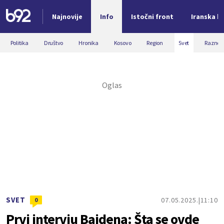
Najnovije
Info
Istočni front
Iranska kr
Nova vest
Politika
Društvo
Hronika
Kosovo
Region
Svet
Razno
SVET
07.05.2025.
11:10
0
Prvi intervju Bajdena: Šta se ovde