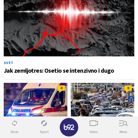
SVET
Jak zemljotres: Osetio se intenzivno i dugo
0
0
✕
HRONIKA
DRUŠTVO
Novo
Sport
Video
Menu