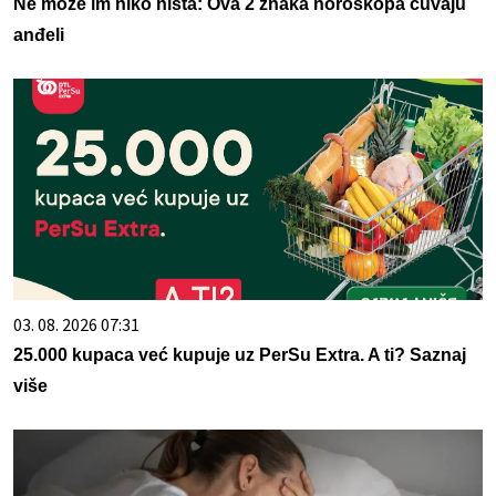
Ne može im niko ništa: Ova 2 znaka horoskopa čuvaju
anđeli
03. 08. 2026 07:31
25.000 kupaca već kupuje uz PerSu Extra. A ti? Saznaj
više