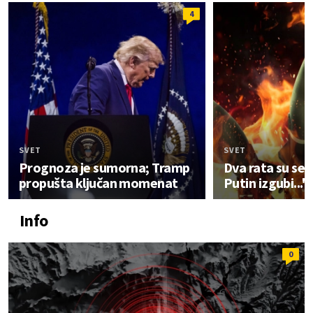
4
SVET
SVET
Prognoza je sumorna; Tramp
Dva rata su se 
propušta ključan momenat
Putin izgubi..."
Info
0