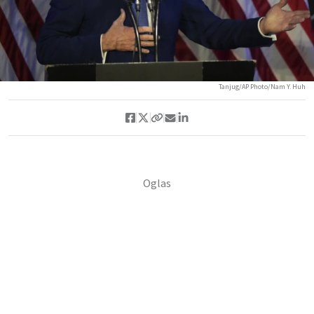
Tanjug/AP Photo/Nam Y. Huh