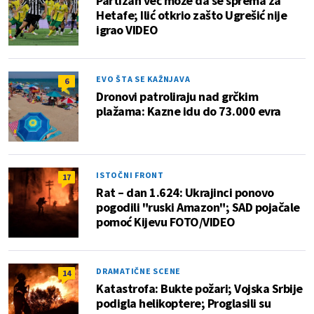
Partizan već može da se sprema za
Hetafe; Ilić otkrio zašto Ugrešić nije
igrao VIDEO
EVO ŠTA SE KAŽNJAVA
6
Dronovi patroliraju nad grčkim
plažama: Kazne idu do 73.000 evra
ISTOČNI FRONT
17
Rat – dan 1.624: Ukrajinci ponovo
pogodili "ruski Amazon"; SAD pojačale
pomoć Kijevu FOTO/VIDEO
DRAMATIČNE SCENE
14
Katastrofa: Bukte požari; Vojska Srbije
podigla helikoptere; Proglasili su