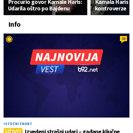
Procurio govor Kamale Haris:
Kamala Haris u
Udarila oštro po Bajdenu
kontroverze
Info
10
ISTOČNI FRONT
UŽIVO
Izvedeni strašni udari – gađane ključne