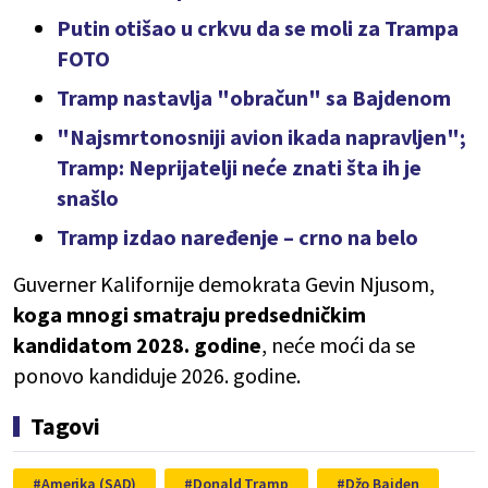
Putin otišao u crkvu da se moli za Trampa
FOTO
Tramp nastavlja "obračun" sa Bajdenom
"Najsmrtonosniji avion ikada napravljen";
Tramp: Neprijatelji neće znati šta ih je
snašlo
Tramp izdao naređenje – crno na belo
Guverner Kalifornije demokrata Gevin Njusom,
koga mnogi smatraju predsedničkim
kandidatom 2028. godine
, neće moći da se
ponovo kandiduje 2026. godine.
Tagovi
Amerika (SAD)
Donald Tramp
Džo Bajden