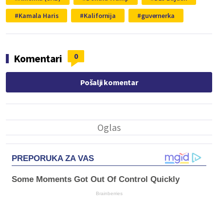
Kamala Haris
Kalifornija
guvernerka
0
Komentari
Pošalji komentar
PREPORUKA ZA VAS
Some Moments Got Out Of Control Quickly
Brainberries