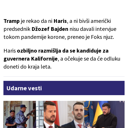
Tramp
je rekao da ni
Haris
, a ni bivši američki
predsednik
Džozef Bajden
nisu davali intervjue
tokom pandemije korone, preneo je Foks njuz.
Haris
ozbiljno razmišlja da se kandiduje za
guvernera Kalifornije
, a očekuje se da će odluku
doneti do kraja leta.
Udarne vesti