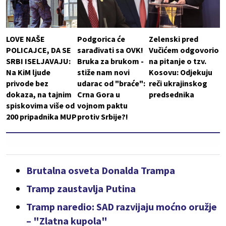
LOVE NAŠE
Podgorica će
Zelenski pred
POLICAJCE, DA SE
sarađivati sa OVK!
Vučićem odgovorio
SRBI ISELJAVAJU:
Bruka za brukom -
na pitanje o tzv.
Na KiM ljude
stiže nam novi
Kosovu: Odjekuju
privode bez
udarac od "braće":
reči ukrajinskog
dokaza, na tajnim
Crna Gora u
predsednika
spiskovima više od
vojnom paktu
200 pripadnika MUP
protiv Srbije?!
Brutalna osveta Donalda Trampa
Tramp zaustavlja Putina
Tramp naredio: SAD razvijaju moćno oružje
– "Zlatna kupola"