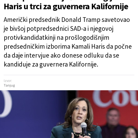
Haris u trci za guvernera Kalifornije
Američki predsednik Donald Tramp savetovao
je bivšoj potpredsednici SAD-a i njegovoj
protivkandidatkinji na prošlogodišnjim
predsedničkim izborima Kamali Haris da počne
da daje intervjue ako donese odluku da se
kandiduje za guvernera Kalifornije.
Izvor:
Tanjug