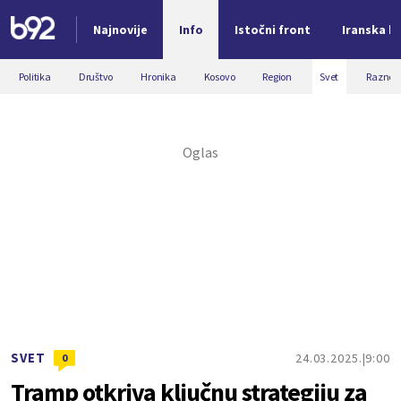
Najnovije
Info
Istočni front
Iranska kr
Nova vest
Politika
Društvo
Hronika
Kosovo
Region
Svet
Razno
SVET
24.03.2025.
9:00
0
Tramp otkriva ključnu strategiju za