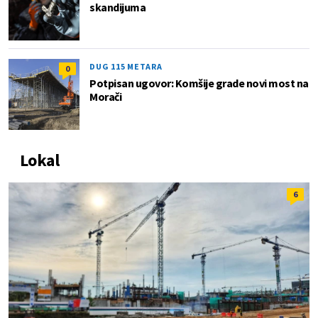
skandijuma
DUG 115 METARA
0
Potpisan ugovor: Komšije grade novi most na
Morači
Lokal
6