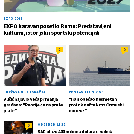
EXPO 2027
EXPO karavan posetio Rumu: Predstavljeni
kulturni, istorijski i sportski potencijali
2
0
"DRŽAVA NIJE IGRAČKA"
POSTAVILI USLOVE
Vučić najavio veća primanja
"Iran obećao nesmetan
građana: "Penzije će da prate
protok nafte kroz Ormuski
plate"
moreuz"
OBEZBEDILI SE
0
SAD ulažu 400 miliona dolara u rudnik