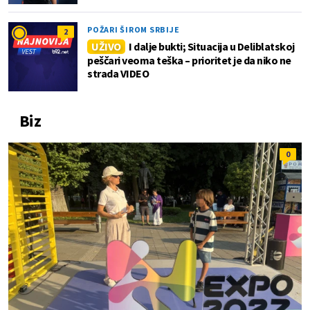
POŽARI ŠIROM SRBIJE
2
UŽIVO
I dalje bukti; Situacija u Deliblatskoj
peščari veoma teška – prioritet je da niko ne
strada VIDEO
Biz
0