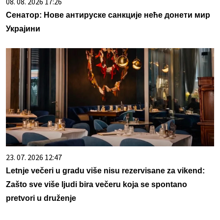
08. 08. 2026 17:26
Сенатор: Нове антируске санкције неће донети мир
Украјини
23. 07. 2026 12:47
Letnje večeri u gradu više nisu rezervisane za vikend:
Zašto sve više ljudi bira večeru koja se spontano
pretvori u druženje