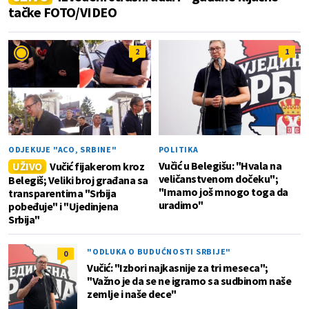
tačke FOTO/VIDEO
2
1
ODJEKUJE "ACO, SRBINE"
POLITIKA
Vučić u Belegišu: "Hvala na
UŽIVO
Vučić fijakerom kroz
veličanstvenom dočeku";
Belegiš; Veliki broj građana sa
"Imamo još mnogo toga da
transparentima "Srbija
uradimo"
pobeđuje" i "Ujedinjena
Srbija"
"ODLUKA O BUDUĆNOSTI SRBIJE"
0
Vučić: "Izbori najkasnije za tri meseca";
"Važno je da se ne igramo sa sudbinom naše
zemlje i naše dece"