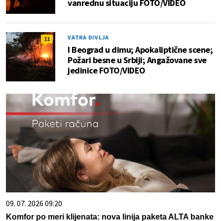
vanrednu situaciju FOTO/VIDEO
VATRA DIVLJA
11
I Beograd u dimu; Apokaliptične scene;
Požari besne u Srbiji; Angažovane sve
jedinice FOTO/VIDEO
09. 07. 2026 09:20
Komfor po meri klijenata: nova linija paketa ALTA banke