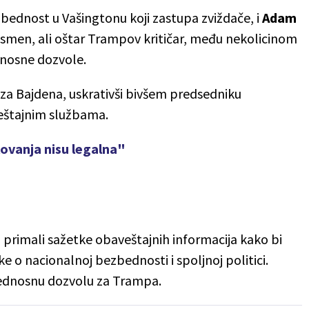
zbednost u Vašingtonu koji zastupa zviždače, i
Adam
resmen, ali oštar Trampov kritičar, među nekolicinom
nosne dozvole.
za Bajdena, uskrativši bivšem predsedniku
eštajnim službama.
ovanja nisu legalna"
u primali sažetke obaveštajnih informacija kako bi
e o nacionalnoj bezbednosti i spoljnoj politici.
bednosnu dozvolu za Trampa.