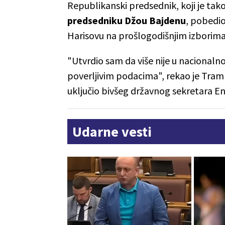
Republikanski predsednik, koji je t
predsedniku Džou Bajdenu
, pobedio
Harisovu na prošlogodišnjim izborima
"Utvrdio sam da više nije u nacionaln
poverljivim podacima", rekao je Tra
uključio bivšeg državnog sekretara En
Udarne vesti