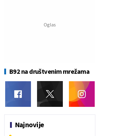
B92 na društvenim mrežama
Najnovije