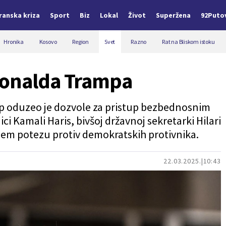
Iranska kriza
Sport
Biz
Lokal
Život
Superžena
92Puto
Hronika
Kosovo
Region
Svet
Razno
Rat na Bliskom istoku
Donalda Trampa
p oduzeo je dozvole za pristup bezbednosnim
i Kamali Haris, bivšoj državnoj sekretarki Hilari
jem potezu protiv demokratskih protivnika.
22.03.2025.
10:43