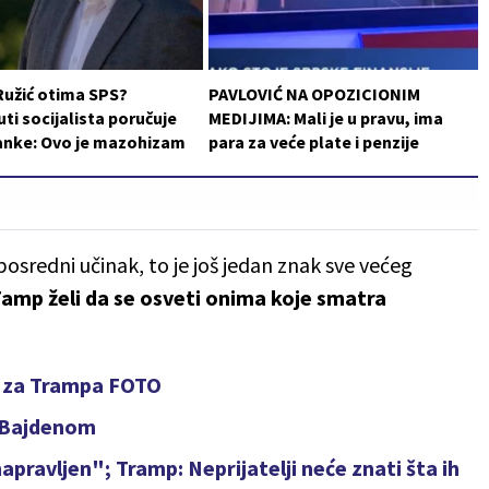
Ružić otima SPS?
PAVLOVIĆ NA OPOZICIONIM
i socijalista poručuje
MEDIJIMA: Mali je u pravu, ima
ranke: Ovo je mazohizam
para za veće plate i penzije
sredni učinak, to je još jedan znak sve većeg
amp želi da se osveti onima koje smatra
li za Trampa FOTO
 Bajdenom
pravljen"; Tramp: Neprijatelji neće znati šta ih