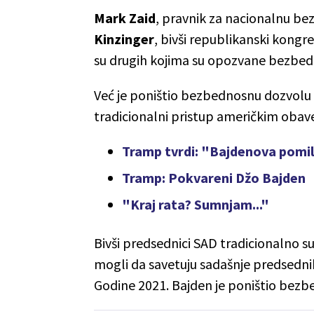
Mark Zaid
, pravnik za nacionalnu be
Kinzinger
, bivši republikanski kong
su drugih kojima su opozvane bezbed
Već je poništio bezbednosnu dozvolu 
tradicionalni pristup američkim obav
Tramp tvrdi: "Bajdenova pomil
Tramp: Pokvareni Džo Bajden
"Kraj rata? Sumnjam..."
Bivši predsednici SAD tradicionalno s
mogli da savetuju sadašnje predsednik
Godine 2021. Bajden je poništio bez