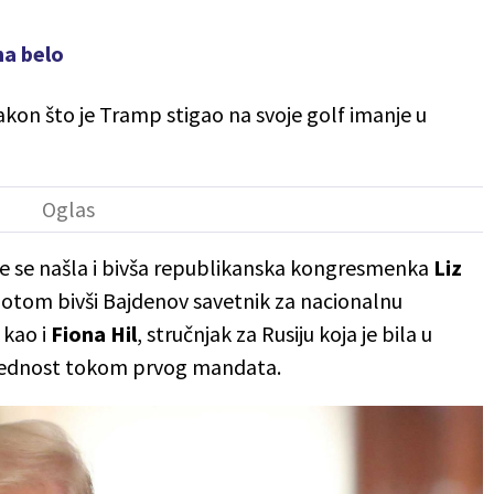
na belo
kon što je Tramp stigao na svoje golf imanje u
đe se našla i bivša republikanska kongresmenka
Liz
potom bivši Bajdenov savetnik za nacionalnu
, kao i
Fiona Hil
, stručnjak za Rusiju koja je bila u
bednost tokom prvog mandata.