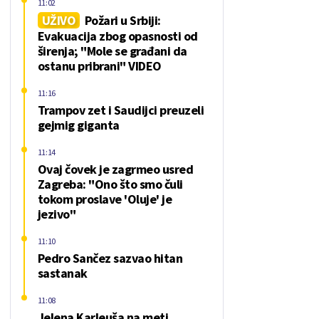
11:02
UŽIVO
Požari u Srbiji:
Evakuacija zbog opasnosti od
širenja; "Mole se građani da
ostanu pribrani" VIDEO
11:16
Trampov zet i Saudijci preuzeli
gejmig giganta
11:14
Ovaj čovek je zagrmeo usred
Zagreba: "Ono što smo čuli
tokom proslave 'Oluje' je
jezivo"
11:10
Pedro Sančez sazvao hitan
sastanak
11:08
Jelena Karleuša na meti