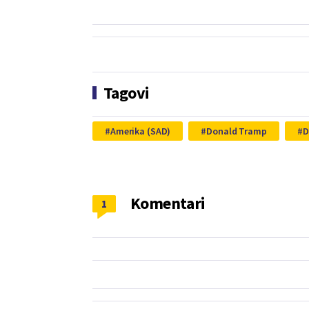
Tagovi
Amerika (SAD)
Donald Tramp
D
Komentari
1