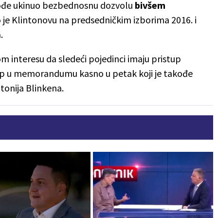
akođe ukinuo bezbednosnu dozvolu
bivšem
 je Klintonovu na predsedničkim izborima 2016. i
.
om interesu da sledeći pojedinci imaju pristup
mp u memorandumu kasno u petak koji je takođe
tonija Blinkena.