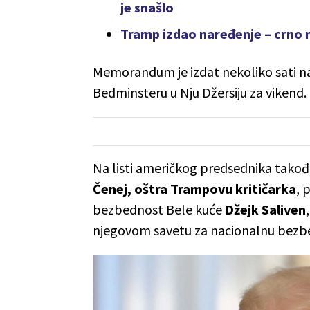
je snašlo
Tramp izdao naređenje – crno 
Memorandum je izdat nekoliko sati na
Bedminsteru u Nju Džersiju za vikend.
Na listi američkog predsednika tako
Čenej, oštra Trampovu kritičarka
, 
bezbednost Bele kuće
Džejk Saliven
njegovom savetu za nacionalnu bez