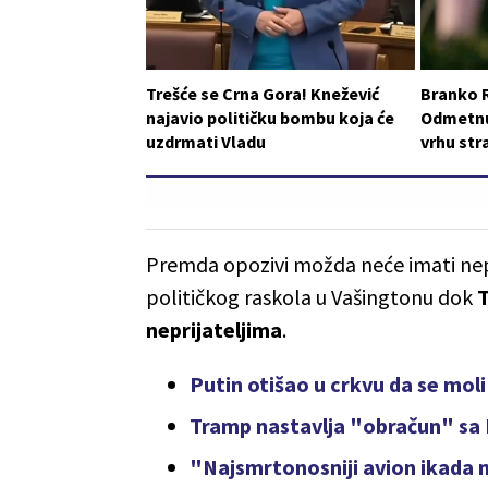
Trešće se Crna Gora! Knežević
Branko 
najavio političku bombu koja će
Odmetnut
uzdrmati Vladu
vrhu st
Premda opozivi možda neće imati nepo
političkog raskola u Vašingtonu dok
T
neprijateljima
.
Putin otišao u crkvu da se mo
Tramp nastavlja "obračun" sa
"Najsmrtonosniji avion ikada na