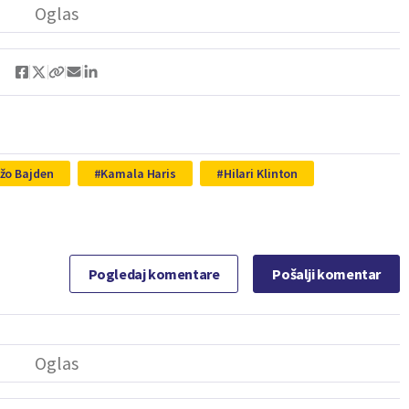
žo Bajden
Kamala Haris
Hilari Klinton
Pogledaj komentare
Pošalji komentar