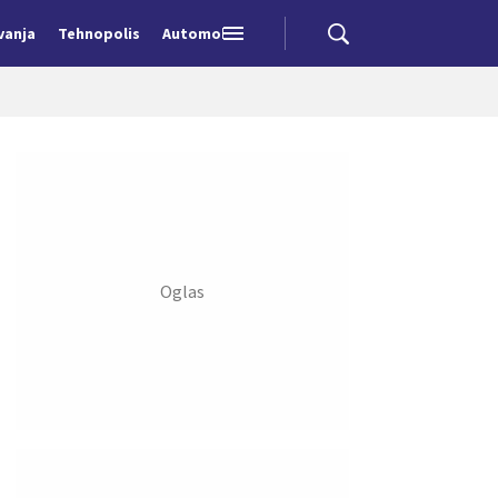
vanja
Tehnopolis
Automobili