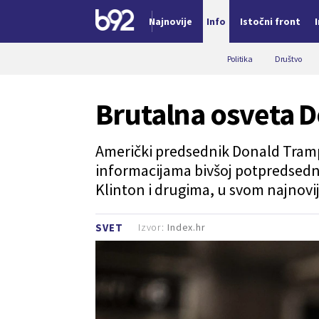
Najnovije
Info
Istočni front
Nova vest
Politika
Društvo
Brutalna osveta 
Američki predsednik Donald Tram
informacijama bivšoj potpredsednic
Klinton i drugima, u svom najnovi
Izvor:
Index.hr
SVET