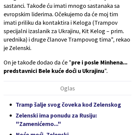
sastanci. Takođe ću imati mnogo sastanaka sa
evropskim liderima. Očekujemo da će moj tim
imati priliku da kontaktira i Keloga (Trampov
specijalni izaslanik za Ukrajinu, Kit Kelog – prim.
urednika) i druge članove Trampovog tima", rekao
je Zelenski.
On je takođe dodao da će "
pre i posle Minhena...
predstavnici Bele kuće doći u Ukrajinu
".
Tramp šalje svog čoveka kod Zelenskog
Zelenski ima ponudu za Rusiju:
"Zamenićemo..."
Neće moći, Zelenski