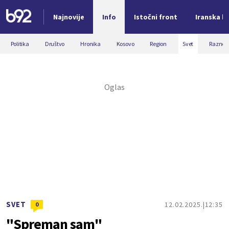
Najnovije
Info
Istočni front
Iranska kr
Nova vest
Politika
Društvo
Hronika
Kosovo
Region
Svet
Razno
SVET
12.02.2025.
12:35
0
"Spreman sam"