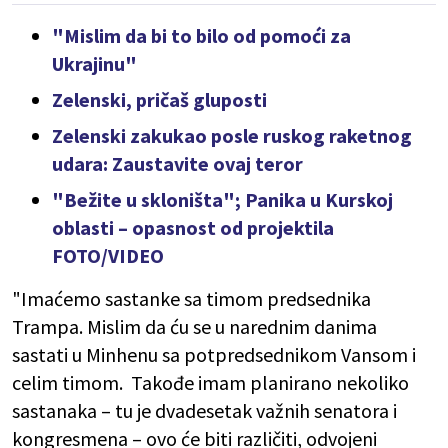
"Mislim da bi to bilo od pomoći za
Ukrajinu"
Zelenski, pričaš gluposti
Zelenski zakukao posle ruskog raketnog
udara: Zaustavite ovaj teror
"Bežite u skloništa"; Panika u Kurskoj
oblasti – opasnost od projektila
FOTO/VIDEO
"Imaćemo sastanke sa timom predsednika
Trampa. Mislim da ću se u narednim danima
sastati u Minhenu sa potpredsednikom Vansom i
celim timom. Takođe imam planirano nekoliko
sastanaka – tu je dvadesetak važnih senatora i
kongresmena – ovo će biti različiti, odvojeni