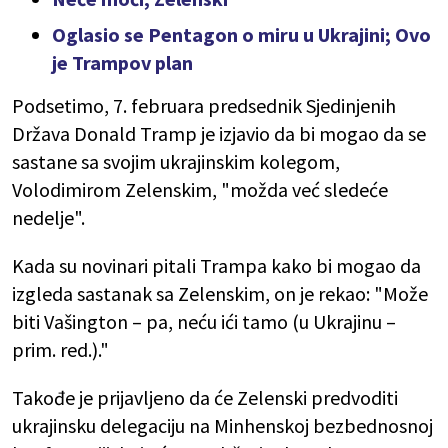
Oglasio se Pentagon o miru u Ukrajini; Ovo
je Trampov plan
Podsetimo, 7. februara predsednik Sjedinjenih
Država Donald Tramp je izjavio da bi mogao da se
sastane sa svojim ukrajinskim kolegom,
Volodimirom Zelenskim, "možda već sledeće
nedelje".
Kada su novinari pitali Trampa kako bi mogao da
izgleda sastanak sa Zelenskim, on je rekao: "Može
biti Vašington – pa, neću ići tamo (u Ukrajinu –
prim. red.)."
Takođe je prijavljeno da će Zelenski predvoditi
ukrajinsku delegaciju na Minhenskoj bezbednosnoj