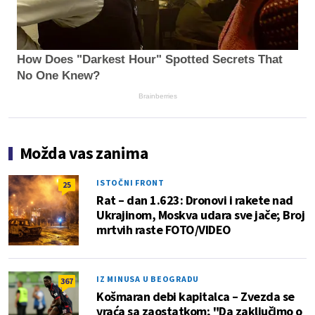
How Does "Darkest Hour" Spotted Secrets That
No One Knew?
Brainberries
Možda vas zanima
ISTOČNI FRONT
25
Rat – dan 1.623: Dronovi i rakete nad
Ukrajinom, Moskva udara sve jače; Broj
mrtvih raste FOTO/VIDEO
IZ MINUSA U BEOGRADU
367
Košmaran debi kapitalca – Zvezda se
vraća sa zaostatkom; "Da zaključimo o