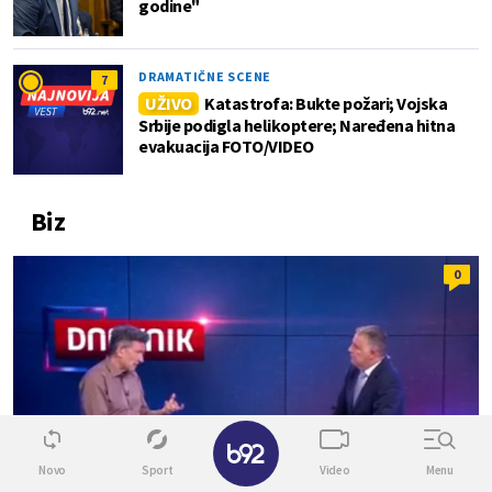
godine"
DRAMATIČNE SCENE
7
UŽIVO
Katastrofa: Bukte požari; Vojska
Srbije podigla helikoptere; Naređena hitna
evakuacija FOTO/VIDEO
Biz
0
✕
Novo
Sport
Video
Menu