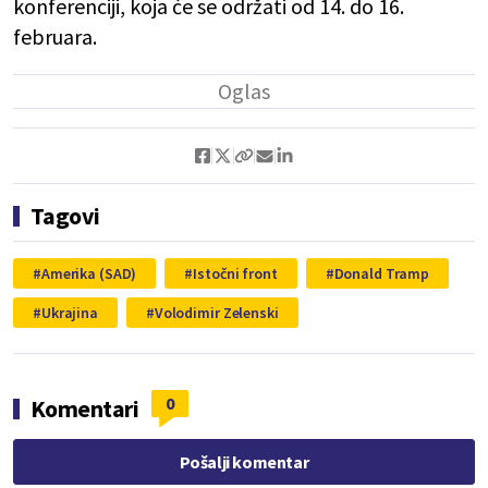
konferenciji, koja će se održati od 14. do 16.
februara.
Tagovi
Amerika (SAD)
Istočni front
Donald Tramp
Ukrajina
Volodimir Zelenski
0
Komentari
Pošalji komentar