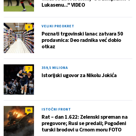
Lukasenu..." VIDEO
VELIKI PREOKRET
0
Poznati trgovinski lanac zatvara 50
prodavnica: Deo radnika već dobio
otkaz
359,5 MILIONA
7
Istorijski ugovor za Nikolu Jokića
ISTOČNI FRONT
65
Rat – dan 1.622: Zelenski spreman na
pregovore; Rusi se predali; Pogođeni
turski brodovi u Crnom moru FOTO