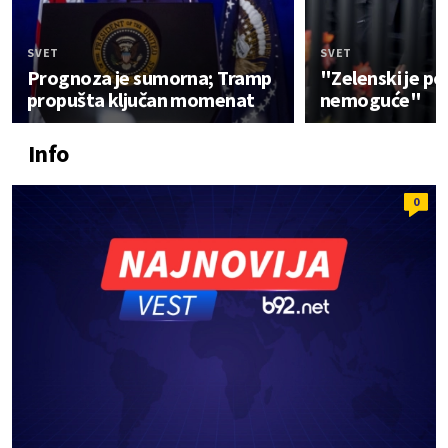
SVET
SVET
Prognoza je sumorna; Tramp
"Zelenski je p
propušta ključan momenat
nemoguće"
Info
0