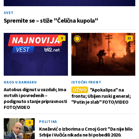
SVET
Spremite se – stiže "Čelična kupola"
0
15
HAOS U DAMASKU
ISTOČNI FRONT
Autobus dignut u vazduh; Ima
UŽIVO
"Apokalipsa" na
mrtvih i povređenih –
frontu; Ubijen ruski general;
podignuto stanje pripravnosti
"Putin je slab" FOTO/VIDEO
FOTO/VIDEO
POLITIKA
0
Knežević o izborima u Crnoj Gori: "Da nije bilo
Srbije i Vučića nikada ne bi pobedili 2020.