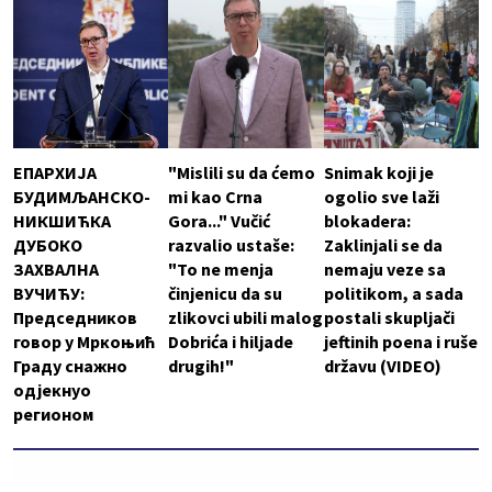
ЕПАРХИЈА
"Mislili su da ćemo
Snimak koji je
БУДИМЉАНСКО-
mi kao Crna
ogolio sve laži
НИКШИЋКА
Gora..." Vučić
blokadera:
ДУБОКО
razvalio ustaše:
Zaklinjali se da
ЗАХВАЛНА
"To ne menja
nemaju veze sa
ВУЧИЋУ:
činjenicu da su
politikom, a sada
Председников
zlikovci ubili malog
postali skupljači
говор у Мркоњић
Dobrića i hiljade
jeftinih poena i ruše
Граду снажно
drugih!"
državu (VIDEO)
одјекнуо
регионом