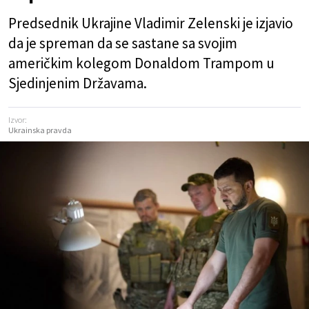
Predsednik Ukrajine Vladimir Zelenski je izjavio
da je spreman da se sastane sa svojim
američkim kolegom Donaldom Trampom u
Sjedinjenim Državama.
Izvor:
Ukrainska pravda