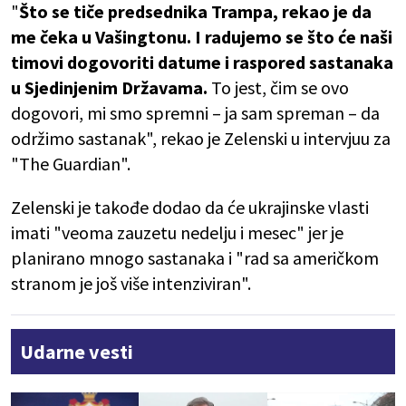
"
Što se tiče predsednika Trampa, rekao je da
me čeka u Vašingtonu. I radujemo se što će naši
timovi dogovoriti datume i raspored sastanaka
u Sjedinjenim Državama.
To jest, čim se ovo
dogovori, mi smo spremni – ja sam spreman – da
održimo sastanak", rekao je Zelenski u intervjuu za
"The Guardian".
Zelenski je takođe dodao da će ukrajinske vlasti
imati "veoma zauzetu nedelju i mesec" jer je
planirano mnogo sastanaka i "rad sa američkom
stranom je još više intenziviran".
Udarne vesti