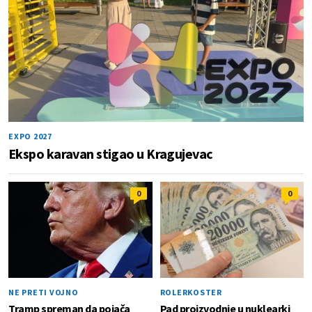
EXPO 2027
Ekspo karavan stigao u Kragujevac
0
0
NE PRETI VOJNO
ROLERKOSTER
Tramp spreman da pojača
Pad proizvodnje u nuklearki