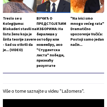
Treslo se u
ВУЧИЋ О
"Na ivici smo
Kolegijumu:
ПРЕДСТОЈЕЋИМ
mnogo većeg rata"
Blokaderi stavili na
ИЗБОРИМА: На
Dramatično
listu ženu koja je
биралиша у
upozorenje Vučića:
širila teorije zavere
октобру или
Postoji samo jedan
- Sad su otkrili da
новембру, ако
način...
je... (VIDEO)
"Студентска
листа" победи,
признаћу
резултате
Više o tome saznajte u videu "Lažomera".