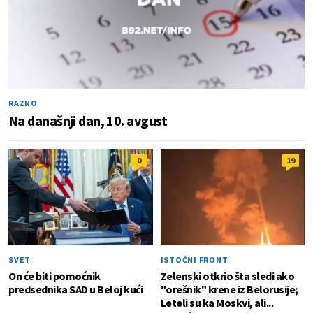
RAZNO
Na današnji dan, 10. avgust
0
19
SVET
ISTOČNI FRONT
On će biti pomoćnik
Zelenski otkrio šta sledi ako
predsednika SAD u Beloj kući
"orešnik" krene iz Belorusije;
Leteli su ka Moskvi, ali...