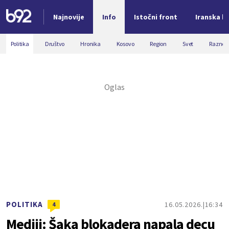
Najnovije
Info
Istočni front
Iranska kr
Nova vest
Politika
Društvo
Hronika
Kosovo
Region
Svet
Razno
POLITIKA
16.05.2026.
16:34
4
Mediji: Šaka blokadera napala decu