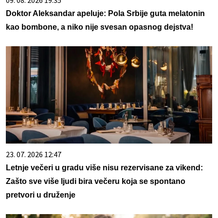
09. 08. 2026 19:35
Doktor Aleksandar apeluje: Pola Srbije guta melatonin
kao bombone, a niko nije svesan opasnog dejstva!
23. 07. 2026 12:47
Letnje večeri u gradu više nisu rezervisane za vikend:
Zašto sve više ljudi bira večeru koja se spontano
pretvori u druženje