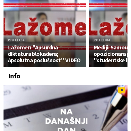
POLITIKA
POLITIKA
Lažomer: "Apsurdna
Mediji: Samoun
diktatura blokadera;
opozicionara p
Apsolutna poslušnost" VIDEO
"studentske li
Info
0