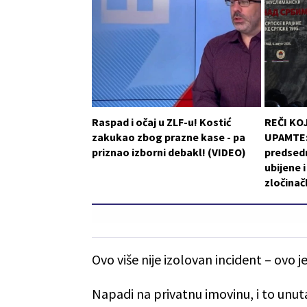
Raspad i očaj u ZLF-u! Kostić
REČI KO
zakukao zbog prazne kase - pa
UPAMTE: 
priznao izborni debakl! (VIDEO)
predsedn
ubijene 
zločinač
Ovo više nije izolovan incident – ovo j
Napadi na privatnu imovinu, i to unuta