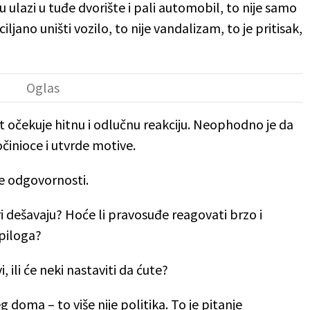
ulazi u tuđe dvorište i pali automobil, to nije samo
ljano uništi vozilo, to nije vandalizam, to je pritisak,
vnost očekuje hitnu i odlučnu reakciju. Neophodno je da
očinioce i utvrde motive.
je odgovornosti.
ri dešavaju? Hoće li pravosuđe reagovati brzo i
epiloga?
, ili će neki nastaviti da ćute?
g doma – to više nije politika. To je pitanje