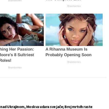
Brainberries
Brainberries
hing Her Passion:
A Rihanna Museum Is
oore's 8 Sultriest
Probably Opening Soon
Roles!
Brainberries
Brainberries
e nad Ukrajinom, Moskva udara sve jače; Broj mrtvih raste