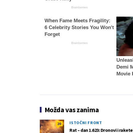
Brainberries
When Fame Meets Fragility:
6 Celebrity Stories You Won't
Forget
Brainberries
Unleas
Demi M
Movie 
Možda vas zanima
ISTOČNI FRONT
20
Rat – dan 1.623: Dronovi i raket