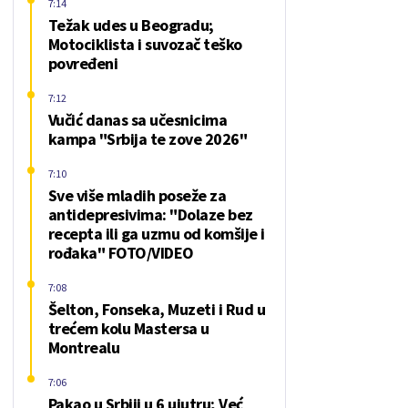
7:14
Težak udes u Beogradu;
Motociklista i suvozač teško
povređeni
7:12
Vučić danas sa učesnicima
kampa "Srbija te zove 2026"
7:10
Sve više mladih poseže za
antidepresivima: "Dolaze bez
recepta ili ga uzmu od komšije i
rođaka" FOTO/VIDEO
7:08
Šelton, Fonseka, Muzeti i Rud u
trećem kolu Mastersa u
Montrealu
7:06
Pakao u Srbiji u 6 ujutru; Već