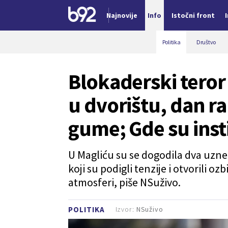
Najnovije
Info
Istočni front
Nova vest
Politika
Društvo
Blokaderski teror
u dvorištu, dan ra
gume; Gde su insti
U Magliću su se dogodila dva uzne
koji su podigli tenzije i otvorili oz
atmosferi, piše NSuživo.
Izvor:
NSuživo
POLITIKA