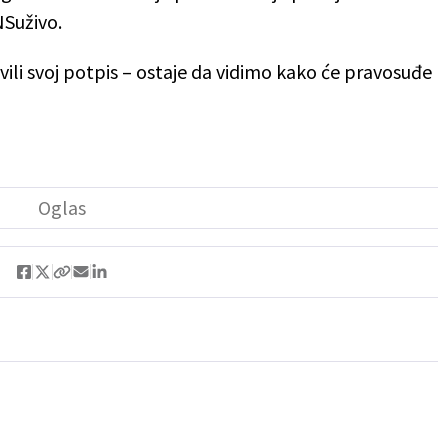
NSuživo.
tavili svoj potpis – ostaje da vidimo kako će pravosuđe