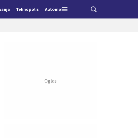
vanja
Tehnopolis
Automobili