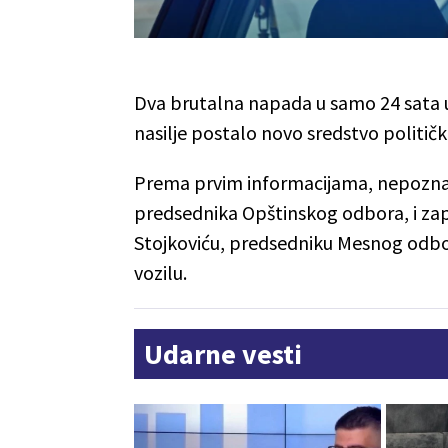
Dva brutalna napada u samo 24 sata uz
nasilje postalo novo sredstvo politi
Prema prvim informacijama, nepoznat
predsednika Opštinskog odbora, i zap
Stojkoviću, predsedniku Mesnog odbor
vozilu.
Udarne vesti