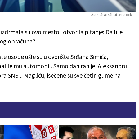
AstroStar/Shutterstock
drmala su ovo mesto i otvorila pitanje: Da li je
čkog obračuna?
e osobe ušle su u dvorište Srđana Simića,
alile mu automobil. Samo dan ranije, Aleksandru
a SNS u Magliću, isečene su sve četiri gume na