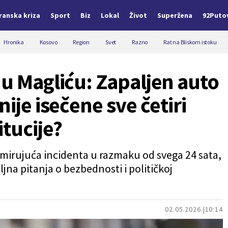
Iranska kriza
Sport
Biz
Lokal
Život
Superžena
92Puto
Hronika
Kosovo
Region
Svet
Razno
Rat na Bliskom istoku
 u Magliću: Zapaljen auto
nije isečene sve četiri
tucije?
mirujuća incidenta u razmaku od svega 24 sata,
biljna pitanja o bezbednosti i političkoj
02.05.2026.
10:14