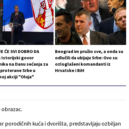
JE ĆE SVI DOBRO DA
Beograd im pružio sve, a onda su
Istorijski govor
odlučili da ubijaju Srbe: Ovo su
ika na Danu sećanja za
ozloglašeni komandanti iz
i proterane Srbe u
Hrvatske i BiH
koj akciji "Oluja"
e obrazac.
r porodičnih kuća i dvorišta, predstavljaju ozbiljan