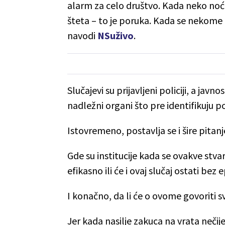
alarm za celo društvo. Kada neko noću 
šteta – to je poruka. Kada se nekome ci
navodi
NSuživo
.
Slučajevi su prijavljeni policiji, a ja
nadležni organi što pre identifikuju p
Istovremeno, postavlja se i šire pitan
Gde su institucije kada se ovakve stva
efikasno ili će i ovaj slučaj ostati bez 
I konačno, da li će o ovome govoriti svi
Jer kada nasilje zakuca na vrata nečije