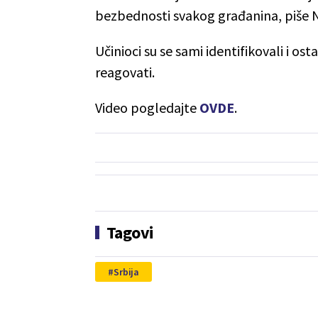
bezbednosti svakog građanina, piše 
Učinioci su se sami identifikovali i os
reagovati.
Video pogledajte
OVDE
.
Tagovi
Srbija