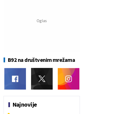
B92 na društvenim mrežama
Najnovije