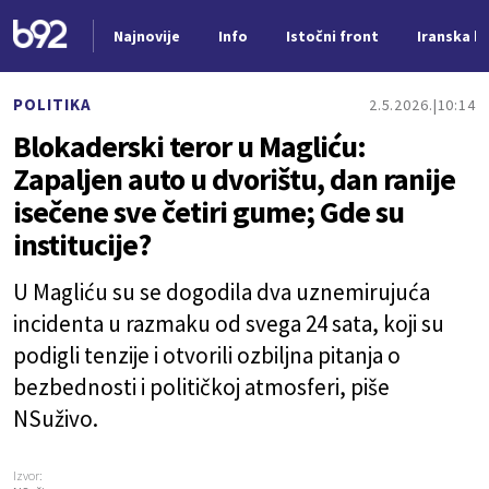
Najnovije
Info
Istočni front
Iranska kr
Nova vest
POLITIKA
2.5.2026.
10:14
Blokaderski teror u Magliću:
Zapaljen auto u dvorištu, dan ranije
isečene sve četiri gume; Gde su
institucije?
U Magliću su se dogodila dva uznemirujuća
incidenta u razmaku od svega 24 sata, koji su
podigli tenzije i otvorili ozbiljna pitanja o
bezbednosti i političkoj atmosferi, piše
NSuživo.
Izvor: