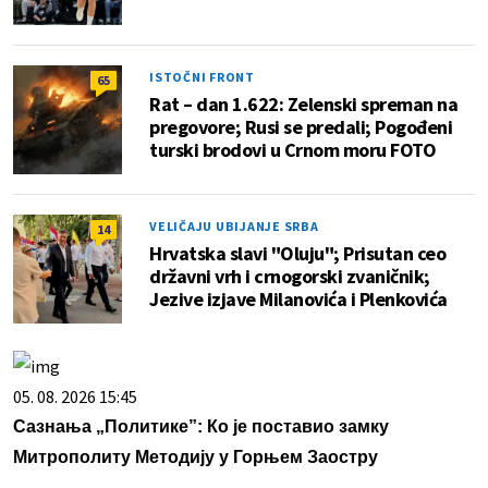
ISTOČNI FRONT
65
Rat – dan 1.622: Zelenski spreman na
pregovore; Rusi se predali; Pogođeni
turski brodovi u Crnom moru FOTO
VELIČAJU UBIJANJE SRBA
14
Hrvatska slavi "Oluju"; Prisutan ceo
državni vrh i crnogorski zvaničnik;
Jezive izjave Milanovića i Plenkovića
05. 08. 2026 15:45
Сазнања „Политике”: Ко је поставио замку
Митрополиту Методију у Горњем Заостру