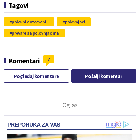
Tagovi
polovni automobili
polovnjaci
prevare sa polovnjacima
7
Komentari
Pogledaj komentare
Pošalji komentar
PREPORUKA ZA VAS