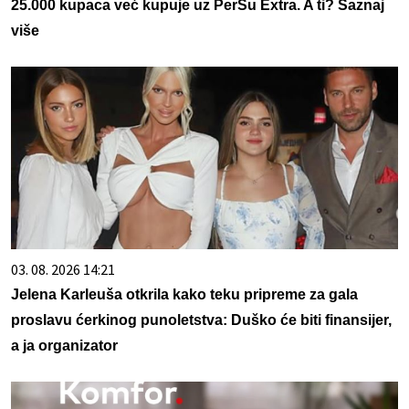
25.000 kupaca već kupuje uz PerSu Extra. A ti? Saznaj
više
03. 08. 2026 14:21
Jelena Karleuša otkrila kako teku pripreme za gala
proslavu ćerkinog punoletstva: Duško će biti finansijer,
a ja organizator