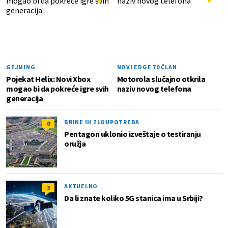
GEJMING
NOVI EDGE 70 ČLAN
Pojekat Helix: Novi Xbox
Motorola slučajno otkrila
mogao bi da pokreće igre svih
naziv novog telefona
generacija
BRINE IH ZLOUPOTREBA
0
Pentagon uklonio izveštaje o testiranju
oružja
AKTUELNO
3
Da li znate koliko 5G stanica ima u Srbiji?