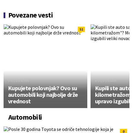
Povezane vesti
51
POLOVNJAK
POLOVNJAK
Kupujete polovnjak? Ovo su
Kupili ste aut
automobili koji najbolje drže
kilometražom"
vrednost
upravo izgubili 
Automobili
0