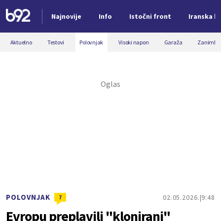
Najnovije
Info
Istočni front
Iranska kr
Nova vest
Aktuelno
Testovi
Polovnjak
Visoki napon
Garaža
Zanimljiv
POLOVNJAK
02.05.2026.
9:48
7
Evropu preplavili "klonirani"