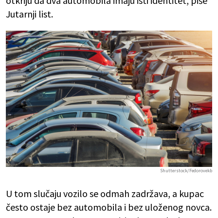
otkriju da dva automobila imaju isti identitet, piše
Jutarnji list.
Shutterstock/Fedorovekb
U tom slučaju vozilo se odmah zadržava, a kupac
često ostaje bez automobila i bez uloženog novca.