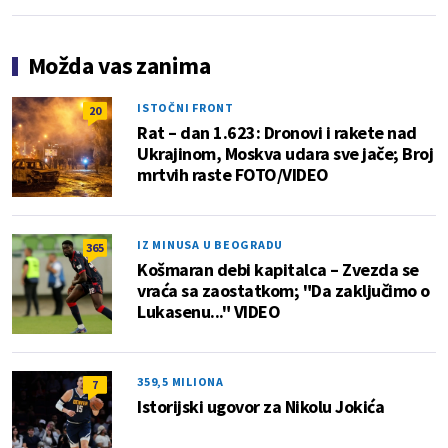
Možda vas zanima
ISTOČNI FRONT
20
Rat – dan 1.623: Dronovi i rakete nad
Ukrajinom, Moskva udara sve jače; Broj
mrtvih raste FOTO/VIDEO
IZ MINUSA U BEOGRADU
365
Košmaran debi kapitalca – Zvezda se
vraća sa zaostatkom; "Da zaključimo o
Lukasenu..." VIDEO
359,5 MILIONA
7
Istorijski ugovor za Nikolu Jokića