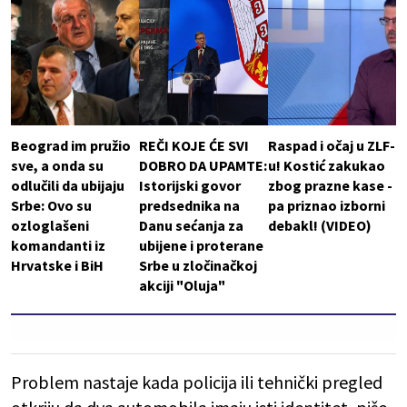
Beograd im pružio
REČI KOJE ĆE SVI
Raspad i očaj u ZLF-
sve, a onda su
DOBRO DA UPAMTE:
u! Kostić zakukao
odlučili da ubijaju
Istorijski govor
zbog prazne kase -
Srbe: Ovo su
predsednika na
pa priznao izborni
ozloglašeni
Danu sećanja za
debakl! (VIDEO)
komandanti iz
ubijene i proterane
Hrvatske i BiH
Srbe u zločinačkoj
akciji "Oluja"
Problem nastaje kada policija ili tehnički pregled