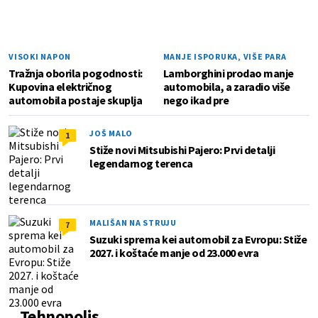
VISOKI NAPON
MANJE ISPORUKA, VIŠE PARA
Tražnja oborila pogodnosti:
Lamborghini prodao manje
Kupovina električnog
automobila, a zaradio više
automobila postaje skuplja
nego ikad pre
JOŠ MALO
1
Stiže novi Mitsubishi Pajero: Prvi detalji
legendarnog terenca
MALIŠAN NA STRUJU
7
Suzuki sprema kei automobil za Evropu: Stiže
2027. i koštaće manje od 23.000 evra
Tehnopolis