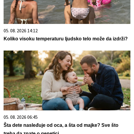
05. 08. 2026 14:12
Koliko visoku temperaturu ljudsko telo može da izdrži?
05. 08. 2026 06:45
Šta dete nasleđuje od oca, a šta od majke? Sve što
treba da znate o genetici