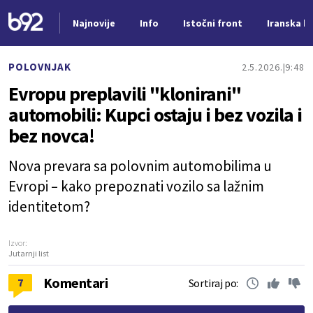
Najnovije
Info
Istočni front
Iranska kr
Nova vest
POLOVNJAK
2.5.2026.
9:48
Evropu preplavili "klonirani"
automobili: Kupci ostaju i bez vozila i
bez novca!
Nova prevara sa polovnim automobilima u
Evropi – kako prepoznati vozilo sa lažnim
identitetom?
Izvor:
Jutarnji list
Komentari
7
Sortiraj po: