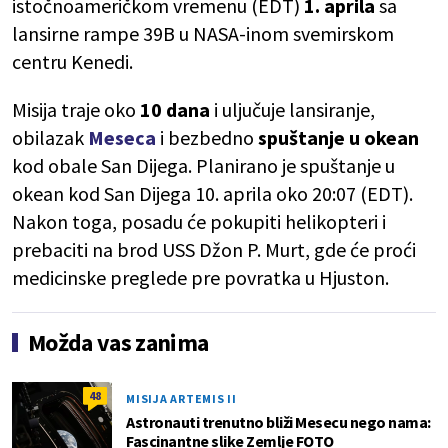
istočnoameričkom vremenu (EDT)
1. aprila
sa
lansirne rampe 39B u NASA-inom svemirskom
centru Kenedi.
Misija traje oko
10 dana
i uljučuje lansiranje,
obilazak
Meseca
i bezbedno
spuštanje u okean
kod obale San Dijega. Planirano je spuštanje u
okean kod San Dijega 10. aprila oko 20:07 (EDT).
Nakon toga, posadu će pokupiti helikopteri i
prebaciti na brod USS Džon P. Murt, gde će proći
medicinske preglede pre povratka u Hjuston.
Možda vas zanima
48
MISIJA ARTEMIS II
Astronauti trenutno bliži Mesecu nego nama:
Fascinantne slike Zemlje FOTO