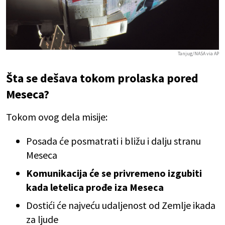
Tanjug/NASA via AP
Šta se dešava tokom prolaska pored
Meseca?
Tokom ovog dela misije:
Posada će posmatrati i bližu i dalju stranu
Meseca
Komunikacija će se privremeno izgubiti
kada letelica prođe iza Meseca
Dostići će najveću udaljenost od Zemlje ikada
za ljude