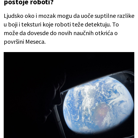
postoje roboti?
Ljudsko oko i mozak mogu da uoče suptilne razlike
u boji i teksturi koje roboti teže detektuju. To
može da dovesde do novih naučnih otkrića o
površini Meseca.