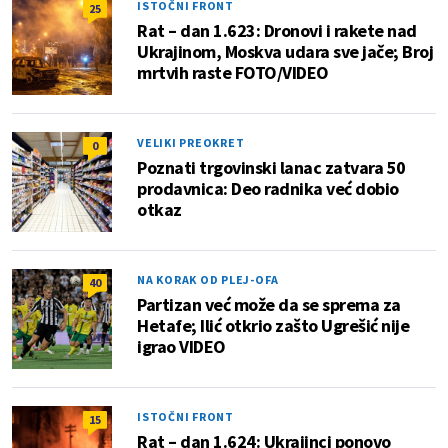
ISTOČNI FRONT
25
Rat – dan 1.623: Dronovi i rakete nad
Ukrajinom, Moskva udara sve jače; Broj
mrtvih raste FOTO/VIDEO
VELIKI PREOKRET
0
Poznati trgovinski lanac zatvara 50
prodavnica: Deo radnika već dobio
otkaz
NA KORAK OD PLEJ-OFA
40
Partizan već može da se sprema za
Hetafe; Ilić otkrio zašto Ugrešić nije
igrao VIDEO
ISTOČNI FRONT
15
Rat – dan 1.624: Ukrajinci ponovo