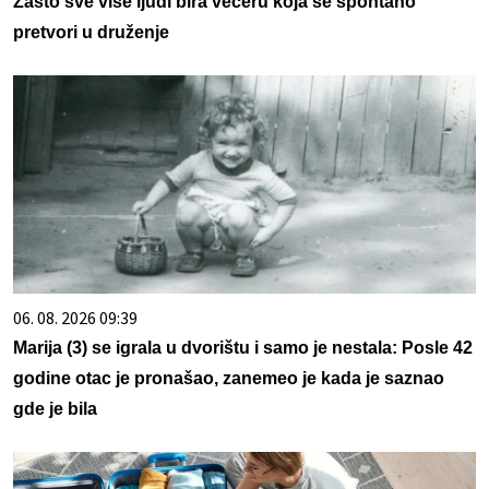
Zašto sve više ljudi bira večeru koja se spontano
pretvori u druženje
06. 08. 2026 09:39
Marija (3) se igrala u dvorištu i samo je nestala: Posle 42
godine otac je pronašao, zanemeo je kada je saznao
gde je bila