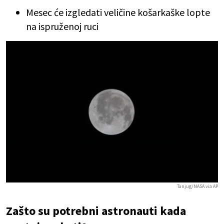
Mesec će izgledati veličine košarkaške lopte
na ispruženoj ruci
Tanjug/NASA via AP
Zašto su potrebni astronauti kada