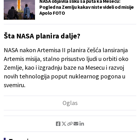
NASA objavila sliku sa puta ka Mesecu:
Pogled na Zemlju kakav niste videli od misije
Apolo FOTO
Šta NASA planira dalje?
NASA nakon Artemisa II planira češća lansiranja
Artemis misija, stalno prisustvo ljudi u orbiti oko
Zemlje, kao i izgradnju baze na Mesecu i razvoj
novih tehnologija poput nuklearnog pogona u
svemiru.