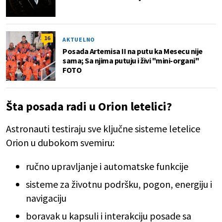
16
AKTUELNO
Posada Artemisa II na putu ka Mesecu nije
sama; Sa njima putuju i živi "mini-organi"
FOTO
Šta posada radi u Orion letelici?
Astronauti testiraju sve ključne sisteme letelice
Orion u dubokom svemiru:
ručno upravljanje i automatske funkcije
sisteme za životnu podršku, pogon, energiju i
navigaciju
boravak u kapsuli i interakciju posade sa