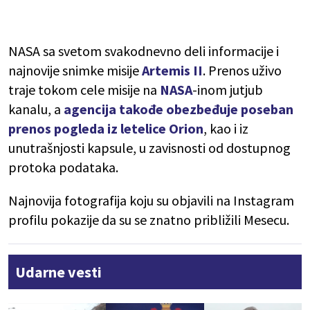
NASA sa svetom svakodnevno deli informacije i
najnovije snimke misije
Artemis II
. Prenos uživo
traje tokom cele misije na
NASA
-inom jutjub
kanalu, a
agencija takođe obezbeđuje poseban
prenos pogleda iz letelice Orion
, kao i iz
unutrašnjosti kapsule, u zavisnosti od dostupnog
protoka podataka.
Najnovija fotografija koju su objavili na Instagram
profilu pokazije da su se znatno približili Mesecu.
Udarne vesti