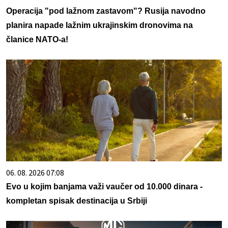
Operacija "pod lažnom zastavom"? Rusija navodno
planira napade lažnim ukrajinskim dronovima na
članice NATO-a!
06. 08. 2026 07:08
Evo u kojim banjama važi vaučer od 10.000 dinara -
kompletan spisak destinacija u Srbiji