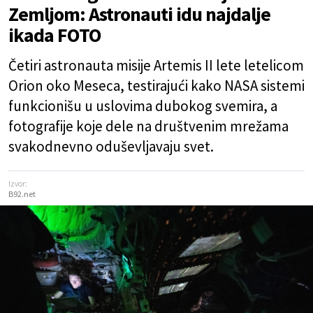
Zemljom: Astronauti idu najdalje
ikada FOTO
Četiri astronauta misije Artemis II lete letelicom
Orion oko Meseca, testirajući kako NASA sistemi
funkcionišu u uslovima dubokog svemira, a
fotografije koje dele na društvenim mrežama
svakodnevno oduševljavaju svet.
Izvor:
B92.net