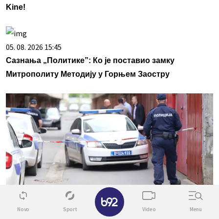
Kine!
05. 08. 2026 15:45
Сазнања „Политике”: Ко је поставио замку
Митрополиту Методију у Горњем Заостру
✕
06. 08. 2026 21:10
Novo
Sport
Video
Menu
Zločin na Novom Beogradu koji je zgrozio Srbiju: