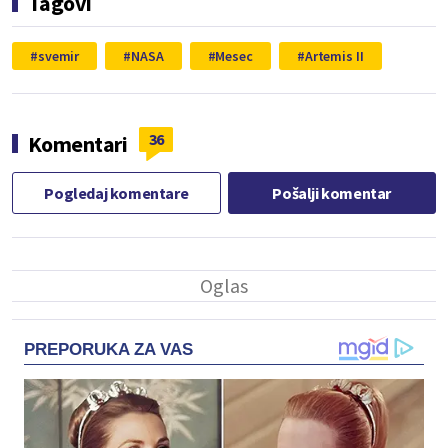
Tagovi
svemir
NASA
Mesec
Artemis II
36
Komentari
Pogledaj komentare
Pošalji komentar
PREPORUKA ZA VAS