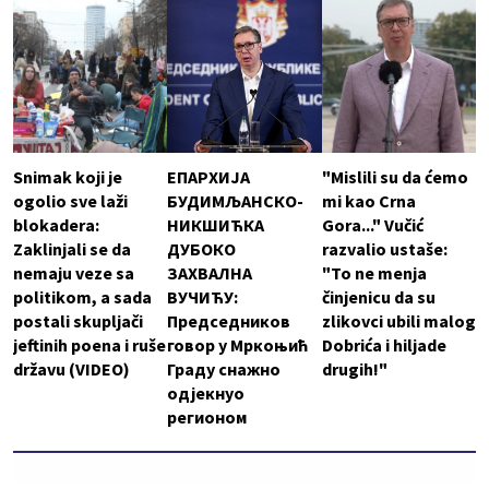
Snimak koji je
ЕПАРХИЈА
"Mislili su da ćemo
ogolio sve laži
БУДИМЉАНСКО-
mi kao Crna
blokadera:
НИКШИЋКА
Gora..." Vučić
Zaklinjali se da
ДУБОКО
razvalio ustaše:
nemaju veze sa
ЗАХВАЛНА
"To ne menja
politikom, a sada
ВУЧИЋУ:
činjenicu da su
postali skupljači
Председников
zlikovci ubili malog
jeftinih poena i ruše
говор у Мркоњић
Dobrića i hiljade
državu (VIDEO)
Граду снажно
drugih!"
одјекнуо
регионом