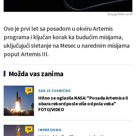
Tanjug/NASA via AP
Ovo je prvi let sa posadom u okviru Artemis
programa i ključan korak ka budućim misijama,
uključujući sletanje na Mesec u narednim misijama
poput Artemis III.
Možda vas zanima
10
SAD JE ZVANIČNO
Hitno se oglasila NASA: "Posada Artemisa II
obara rekord posle više od pola veka"
FOTO/VIDEO
28
IMPRESIVNO