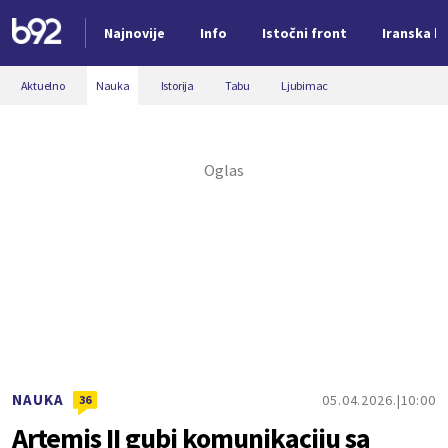
Najnovije
Info
Istočni front
Iranska kr
Nova vest
Aktuelno
Nauka
Istorija
Tabu
Ljubimac
NAUKA
05.04.2026.
10:00
36
Artemis II gubi komunikaciju sa