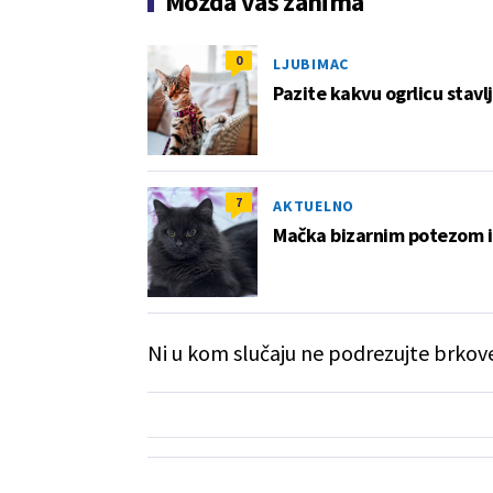
Možda vas zanima
0
LJUBIMAC
Pazite kakvu ogrlicu stavl
7
AKTUELNO
Mačka bizarnim potezom i
Ni u kom slučaju ne podrezujte brkov