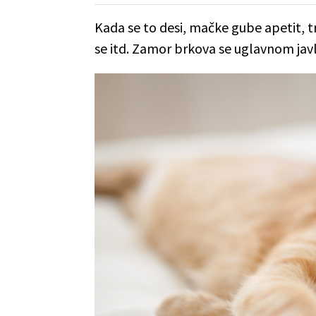
Kada se to desi, mačke gube apetit, tr
se itd. Zamor brkova se uglavnom javlja