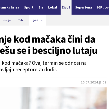
Iranska kriza
Sport
Biz
Lokal
Život
Superžena
92Puto
Istorija
Tabu
Ljubimac
anje kod mačaka čini da
ešu se i besciljno lutaju
va kod mačaka? Ovaj termin se odnosi na
vljaju receptore za dodir.
20.07.2024.
8:07