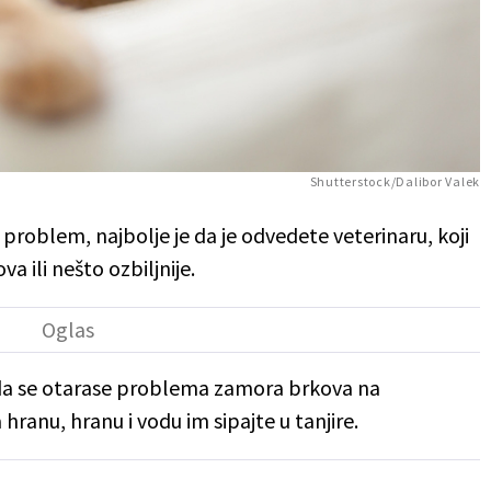
Shutterstock/Dalibor Valek
roblem, najbolje je da je odvedete veterinaru, koji
va ili nešto ozbiljnije.
 se otarase problema zamora brkova na
ranu, hranu i vodu im sipajte u tanjire.