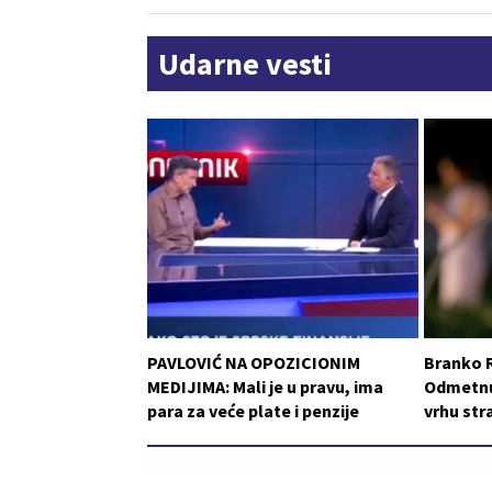
Udarne vesti
PAVLOVIĆ NA OPOZICIONIM
Branko 
MEDIJIMA: Mali je u pravu, ima
Odmetnut
para za veće plate i penzije
vrhu st