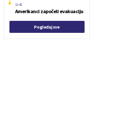
11:42
Amerikanci započeli evakuaciju
Pogledaj sve