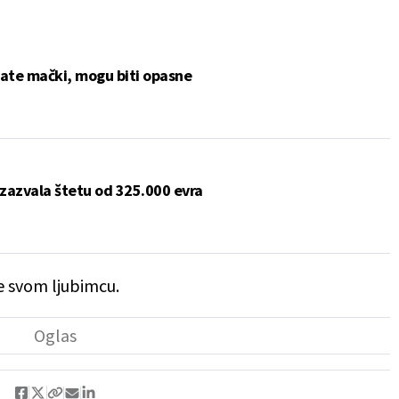
jate mački, mogu biti opasne
zazvala štetu od 325.000 evra
e svom ljubimcu.