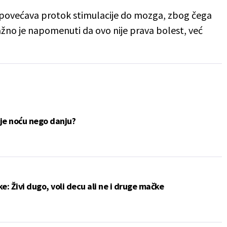
a povećava protok stimulacije do mozga, zbog čega
ažno je napomenuti da ovo nije prava bolest, već
lje noću nego danju?
e: Živi dugo, voli decu ali ne i druge mačke