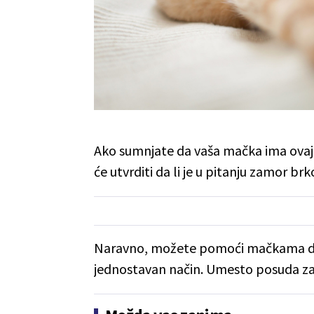
Ako sumnjate da vaša mačka ima ovaj p
će utvrditi da li je u pitanju zamor brko
Naravno, možete pomoći mačkama da
jednostavan način. Umesto posuda za h