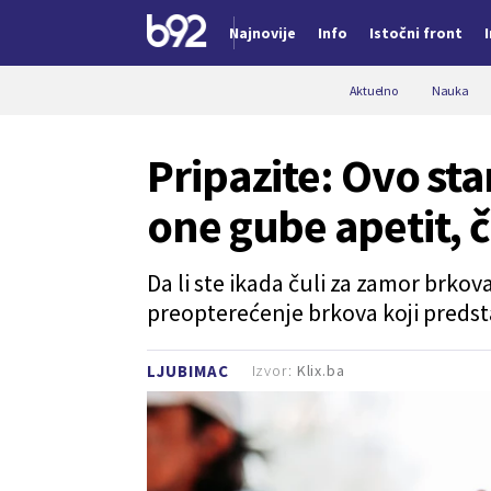
Najnovije
Info
Istočni front
Nova vest
Aktuelno
Nauka
Pripazite: Ovo st
one gube apetit, č
Da li ste ikada čuli za zamor brko
preopterećenje brkova koji predsta
Izvor:
Klix.ba
LJUBIMAC