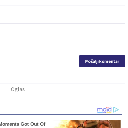
Pošalji komentar
Moments Got Out Of