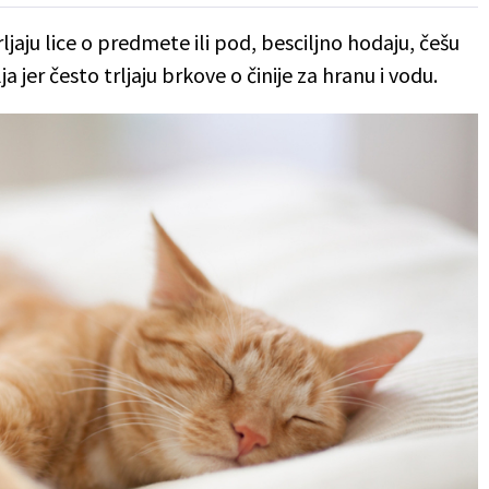
ljaju lice o predmete ili pod, besciljno hodaju, češu
 jer često trljaju brkove o činije za hranu i vodu.