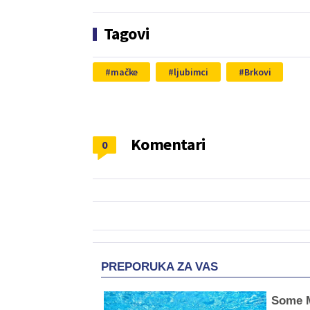
Tagovi
mačke
ljubimci
Brkovi
Komentari
0
PREPORUKA ZA VAS
Some 