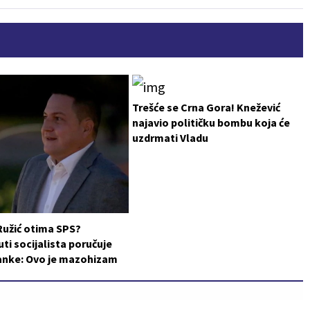
Trešće se Crna Gora! Knežević
najavio političku bombu koja će
uzdrmati Vladu
Ružić otima SPS?
i socijalista poručuje
ranke: Ovo je mazohizam