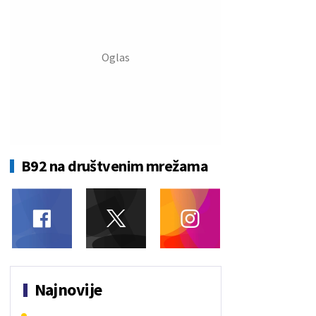
B92 na društvenim mrežama
Najnovije