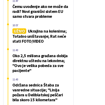
11:47
Čemu uvođenje ako ne može da
radi? Novi granični sistem EU
samo stvara probleme
10:57
UŽIVO
Ukrajina na kolenima;
Totalno uništavanje; Rat neće
stati FOTO/VIDEO
11:43
Oko 2,5 miliona građana dobija
direktnu uštedu na lekovima;
"Ovo je velika pobeda za sve
pacijente"
11:43
Održana sednica Štaba za
vanredne situacije; "Linija
požara u Deliblatskoj peščari
bila skoro 15 kilometara"