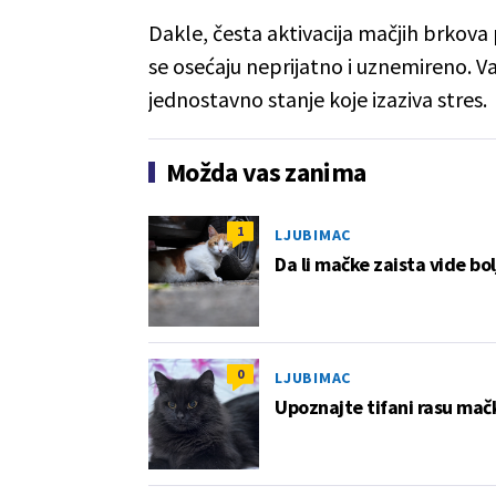
Dakle, česta aktivacija mačjih brkov
se osećaju neprijatno i uznemireno. V
jednostavno stanje koje izaziva stres.
Možda vas zanima
1
LJUBIMAC
Da li mačke zaista vide bo
0
LJUBIMAC
Upoznajte tifani rasu mačk