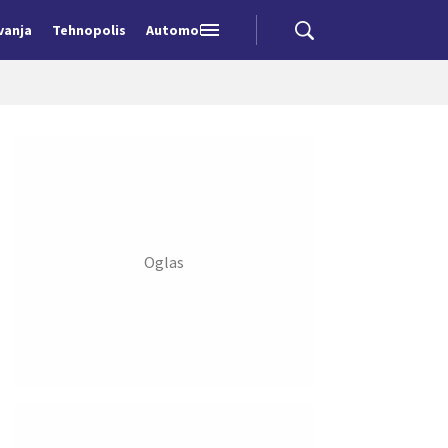
vanja
Tehnopolis
Automobili