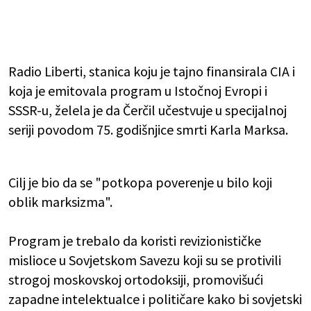
Radio Liberti, stanica koju je tajno finansirala CIA i
koja je emitovala program u Istočnoj Evropi i
SSSR-u, želela je da Čerčil učestvuje u specijalnoj
seriji povodom 75. godišnjice smrti Karla Marksa.
Cilj je bio da se "potkopa poverenje u bilo koji
oblik marksizma".
Program je trebalo da koristi revizionističke
mislioce u Sovjetskom Savezu koji su se protivili
strogoj moskovskoj ortodoksiji, promovišući
zapadne intelektualce i političare kako bi sovjetski