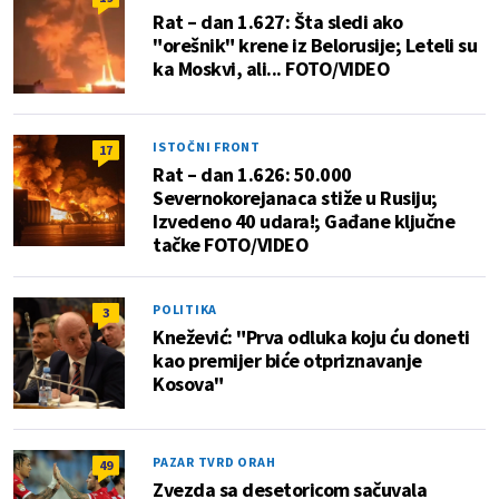
Rat – dan 1.627: Šta sledi ako
"orešnik" krene iz Belorusije; Leteli su
ka Moskvi, ali... FOTO/VIDEO
ISTOČNI FRONT
17
Rat – dan 1.626: 50.000
Severnokorejanaca stiže u Rusiju;
Izvedeno 40 udara!; Gađane ključne
tačke FOTO/VIDEO
POLITIKA
3
Knežević: "Prva odluka koju ću doneti
kao premijer biće otpriznavanje
Kosova"
PAZAR TVRD ORAH
49
Zvezda sa desetoricom sačuvala