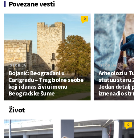
Povezane vesti
0
ISTORIJA
ISTORIJA
Bojanić: Beograđani u
Arheolozi u Turs
Carigradu – Тrag bolne seobe
statuu staru 2.
koji i danas živi u imenu
Jedan detalj p
Beogradske šume
iznenadio stru
Život
0