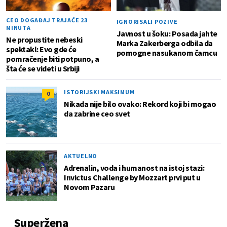
CEO DOGAĐAJ TRAJAĆE 23
IGNORISALI POZIVE
MINUTA
Javnost u šoku: Posada jahte
Ne propustite nebeski
Marka Zakerberga odbila da
spektakl: Evo gde će
pomogne nasukanom čamcu
pomračenje biti potpuno, a
šta će se videti u Srbiji
ISTORIJSKI MAKSIMUM
0
Nikada nije bilo ovako: Rekord koji bi mogao
da zabrine ceo svet
AKTUELNO
Adrenalin, voda i humanost na istoj stazi:
Invictus Challenge by Mozzart prvi put u
Novom Pazaru
Superžena