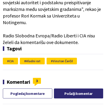
sovjetski autoritet i podstaknu preispitivanje
marksizma među sovjetskim građanima", rekao je
profesor Rori Kormak sa Univerziteta u
Notingemu.
Radio Slobodna Evropa/Radio Liberti i CIA nisu
želeli da komentarišu ove dokumente.
Tagovi
CIA
Hladni rat
Vinston Čerčil
3
Komentari
Pogledaj komentare
Pošalji komentar