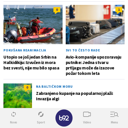
0
1
POKUŠANA REANIMACIJA
SVI TO ČESTO RADE
Utopio se još jedan Srbin na
Avio-kompanije upozoravaju
Halkidikiju: Izvučen iz mora
putnike: Jedna stvar u
bez svesti, nije mu bilo spasa
prtljagu može da izazove
požar tokom leta
NA BALTIČKOM MORU
0
Zabranjeno kupanje na popularnoj plaži:
Invazija algi
✕
ZBOG VULKANSKE AKTIVNOSTI
Novo
Sport
Video
Menu
0