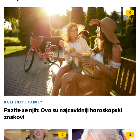
0
DA LI ZNATE TAKVE?
Pazite se njih: Ovo su najzavidniji horoskopski
znakovi
0
1