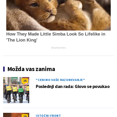
How They Made Little Simba Look So Lifelike in
'The Lion King'
Brainberries
Možda vas zanima
"CENIMO VAŠE RAZUMEVANJE"
16
Poslednji dan rada: Glovo se povukao
ISTOČNI FRONT
19