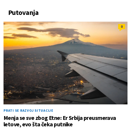
Putovanja
0
PRATI SE RAZVOJ SITUACIJE
Menja se sve zbog Etne: Er Srbija preusmerava
letove, evo šta čeka putnike