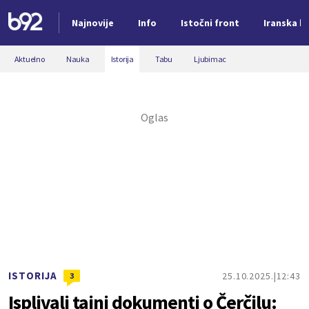
Najnovije
Info
Istočni front
Iranska kr
Nova vest
Aktuelno
Nauka
Istorija
Tabu
Ljubimac
ISTORIJA
25.10.2025.
12:43
3
Isplivali tajni dokumenti o Čerčilu: