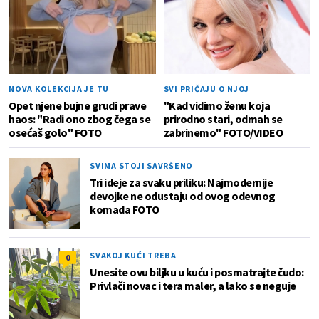
NOVA KOLEKCIJA JE TU
SVI PRIČAJU O NJOJ
Opet njene bujne grudi prave
"Kad vidimo ženu koja
haos: "Radi ono zbog čega se
prirodno stari, odmah se
osećaš golo" FOTO
zabrinemo" FOTO/VIDEO
SVIMA STOJI SAVRŠENO
Tri ideje za svaku priliku: Najmodernije
devojke ne odustaju od ovog odevnog
komada FOTO
SVAKOJ KUĆI TREBA
0
Unesite ovu biljku u kuću i posmatrajte čudo:
Privlači novac i tera maler, a lako se neguje