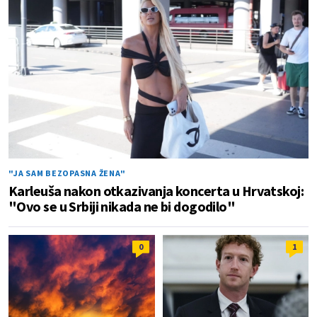
"JA SAM BEZOPASNA ŽENA"
Karleuša nakon otkazivanja koncerta u Hrvatskoj:
"Ovo se u Srbiji nikada ne bi dogodilo"
0
1