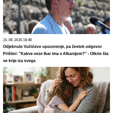
10. 08. 2026 18:48
Odjeknulo Vučićevo upozorenje, pa žestok odgovor
Prištini: "Kakve veze Ibar ima s Albanijom?" - Otkrio šta
se krije iza svega