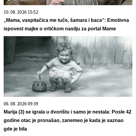
10. 08. 2026 15:52
„Mama, vaspitačica me tuče, šamara i baca“: Emotivna
ispovest majke o vrtićkom nasilju za portal Mame
06. 08. 2026 09:39
Marija (3) se igrala u dvorištu i samo je nestala: Posle 42
godine otac je pronašao, zanemeo je kada je saznao
gde je bila