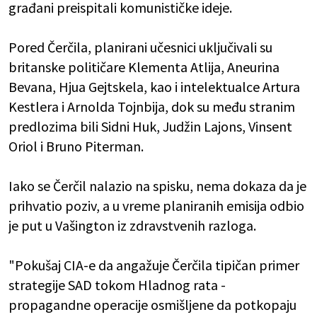
građani preispitali komunističke ideje.
Pored Čerčila, planirani učesnici uključivali su
britanske političare Klementa Atlija, Aneurina
Bevana, Hjua Gejtskela, kao i intelektualce Artura
Kestlera i Arnolda Tojnbija, dok su među stranim
predlozima bili Sidni Huk, Judžin Lajons, Vinsent
Oriol i Bruno Piterman.
Iako se Čerčil nalazio na spisku, nema dokaza da je
prihvatio poziv, a u vreme planiranih emisija odbio
je put u Vašington iz zdravstvenih razloga.
"Pokušaj CIA-e da angažuje Čerčila tipičan primer
strategije SAD tokom Hladnog rata -
propagandne operacije osmišljene da potkopaju