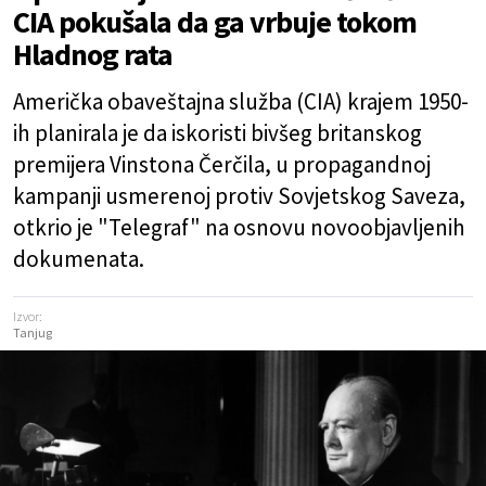
CIA pokušala da ga vrbuje tokom
Hladnog rata
Američka obaveštajna služba (CIA) krajem 1950-
ih planirala je da iskoristi bivšeg britanskog
premijera Vinstona Čerčila, u propagandnoj
kampanji usmerenoj protiv Sovjetskog Saveza,
otkrio je "Telegraf" na osnovu novoobjavljenih
dokumenata.
Izvor:
Tanjug