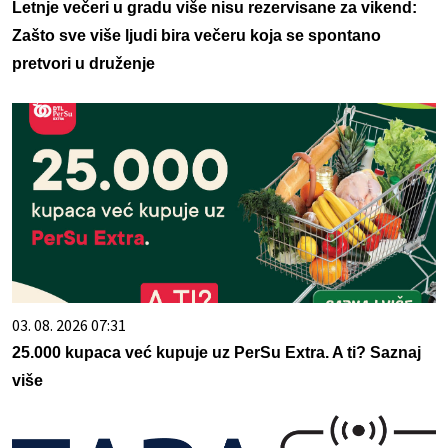
Letnje večeri u gradu više nisu rezervisane za vikend:
Zašto sve više ljudi bira večeru koja se spontano
pretvori u druženje
03. 08. 2026 07:31
25.000 kupaca već kupuje uz PerSu Extra. A ti? Saznaj
više