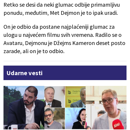
Retko se desi da neki glumac odbije primamljivu
ponudu, međutim, Met Dejmon je to ipak uradi.
On je odbio da postane najplaćeniji glumac za
ulogu u najvećem filmu svih vremena. Radilo se o
Avataru, Dejmonu je Džejms Kameron deset posto
zarade, ali on je to odbio.
Udarne vesti