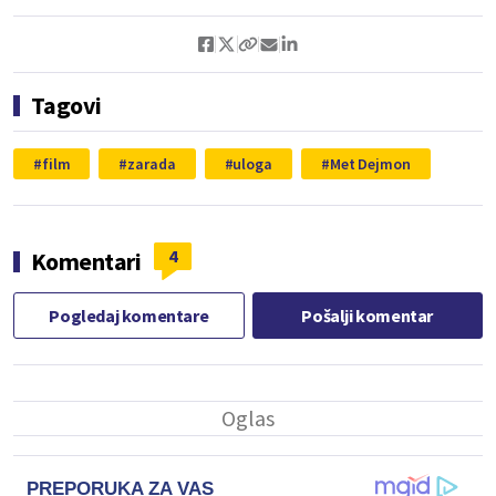
Tagovi
film
zarada
uloga
Met Dejmon
4
Komentari
Pogledaj komentare
Pošalji komentar
PREPORUKA ZA VAS