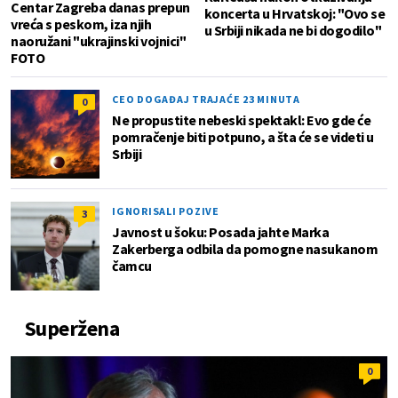
Centar Zagreba danas prepun
koncerta u Hrvatskoj: "Ovo se
vreća s peskom, iza njih
u Srbiji nikada ne bi dogodilo"
naoružani "ukrajinski vojnici"
FOTO
CEO DOGAĐAJ TRAJAĆE 23 MINUTA
0
Ne propustite nebeski spektakl: Evo gde će
pomračenje biti potpuno, a šta će se videti u
Srbiji
IGNORISALI POZIVE
3
Javnost u šoku: Posada jahte Marka
Zakerberga odbila da pomogne nasukanom
čamcu
Superžena
0