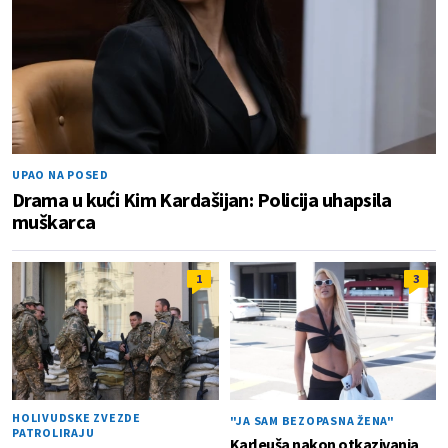
UPAO NA POSED
Drama u kući Kim Kardašijan: Policija uhapsila
muškarca
1
3
HOLIVUDSKE ZVEZDE
"JA SAM BEZOPASNA ŽENA"
PATROLIRAJU
Karleuša nakon otkazivanja