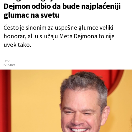
Dejmon odbio da bude najplaćeniji
glumac na svetu
Često je sinonim za uspešne glumce veliki
honorar, ali u slučaju Meta Dejmona to nije
uvek tako.
Izvor:
B92.net