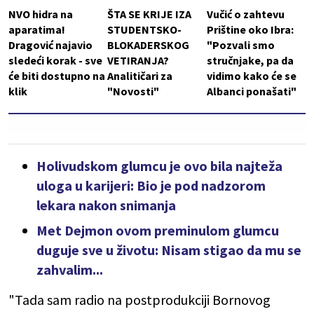
NVO hidra na
ŠTA SE KRIJE IZA
Vučić o zahtevu
aparatima!
STUDENTSKO-
Prištine oko Ibra:
Dragović najavio
BLOKADERSKOG
"Pozvali smo
sledeći korak - sve
VETIRANJA?
stručnjake, pa da
će biti dostupno na
Analitičari za
vidimo kako će se
klik
"Novosti"
Albanci ponašati"
Holivudskom glumcu je ovo bila najteža
uloga u karijeri: Bio je pod nadzorom
lekara nakon snimanja
Met Dejmon ovom preminulom glumcu
duguje sve u životu: Nisam stigao da mu se
zahvalim...
"Tada sam radio na postprodukciji Bornovog