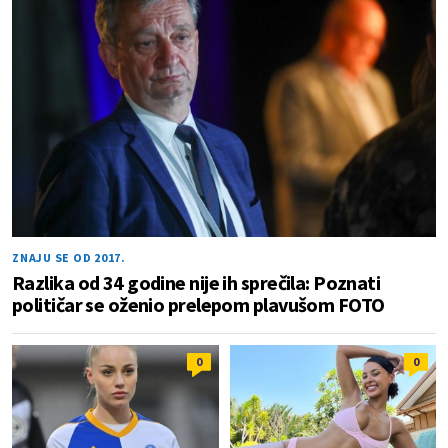
ZNAJU SE OD 2017.
Razlika od 34 godine nije ih sprečila: Poznati
političar se oženio prelepom plavušom FOTO
0
0