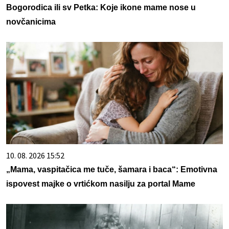
Bogorodica ili sv Petka: Koje ikone mame nose u
novčanicima
10. 08. 2026 15:52
„Mama, vaspitačica me tuče, šamara i baca“: Emotivna
ispovest majke o vrtićkom nasilju za portal Mame