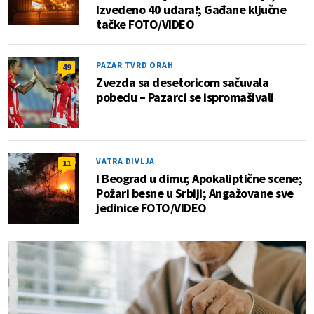
Izvedeno 40 udara!; Gađane ključne
tačke FOTO/VIDEO
PAZAR TVRD ORAH
49
Zvezda sa desetoricom sačuvala
pobedu – Pazarci se ispromašivali
VATRA DIVLJA
11
I Beograd u dimu; Apokaliptične scene;
Požari besne u Srbiji; Angažovane sve
jedinice FOTO/VIDEO