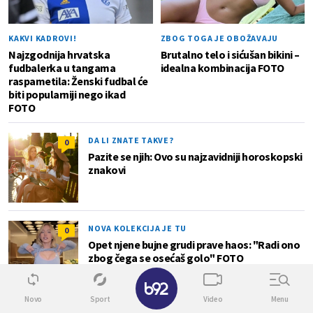
KAKVI KADROVI!
ZBOG TOGA JE OBOŽAVAJU
Najzgodnija hrvatska
Brutalno telo i sićušan bikini –
fudbalerka u tangama
idealna kombinacija FOTO
raspametila: Ženski fudbal će
biti popularniji nego ikad
FOTO
DA LI ZNATE TAKVE?
0
Pazite se njih: Ovo su najzavidniji horoskopski
znakovi
NOVA KOLEKCIJA JE TU
0
Opet njene bujne grudi prave haos: "Radi ono
zbog čega se osećaš golo" FOTO
✕
Novo
Sport
Video
Menu