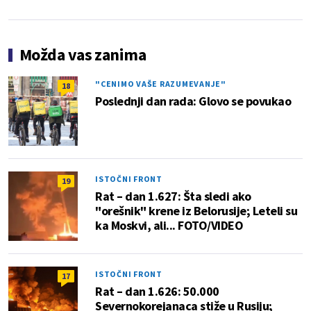
Možda vas zanima
"CENIMO VAŠE RAZUMEVANJE"
18
Poslednji dan rada: Glovo se povukao
ISTOČNI FRONT
19
Rat – dan 1.627: Šta sledi ako
"orešnik" krene iz Belorusije; Leteli su
ka Moskvi, ali... FOTO/VIDEO
ISTOČNI FRONT
17
Rat – dan 1.626: 50.000
Severnokorejanaca stiže u Rusiju;