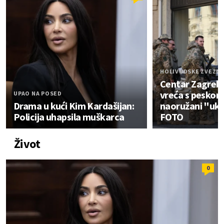
HOLIVUDSKE ZVEZDE
Centar Zagreb
vreća s peskom,
UPAO NA POSED
Drama u kući Kim Kardašijan:
naoružani "ukra
Policija uhapsila muškarca
FOTO
Život
0