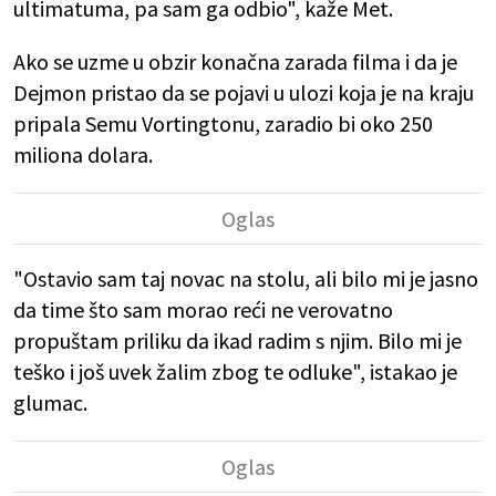
ultimatuma, pa sam ga odbio", kaže Met.
Ako se uzme u obzir konačna zarada filma i da je
Dejmon pristao da se pojavi u ulozi koja je na kraju
pripala Semu Vortingtonu, zaradio bi oko 250
miliona dolara.
"Ostavio sam taj novac na stolu, ali bilo mi je jasno
da time što sam morao reći ne verovatno
propuštam priliku da ikad radim s njim. Bilo mi je
teško i još uvek žalim zbog te odluke", istakao je
glumac.