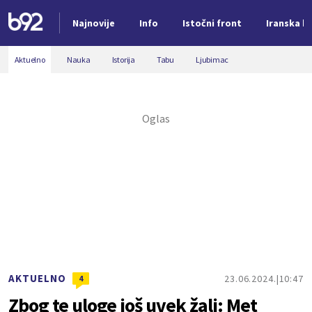
Najnovije
Info
Istočni front
Iranska kr
Nova vest
Aktuelno
Nauka
Istorija
Tabu
Ljubimac
AKTUELNO
23.06.2024.
10:47
4
Zbog te uloge još uvek žali: Met