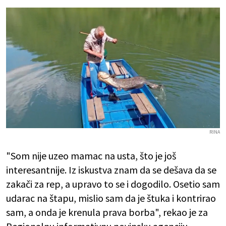
RINA
"Som nije uzeo mamac na usta, što je još
interesantnije. Iz iskustva znam da se dešava da se
zakači za rep, a upravo to se i dogodilo. Osetio sam
udarac na štapu, mislio sam da je štuka i kontrirao
sam, a onda je krenula prava borba", rekao je za