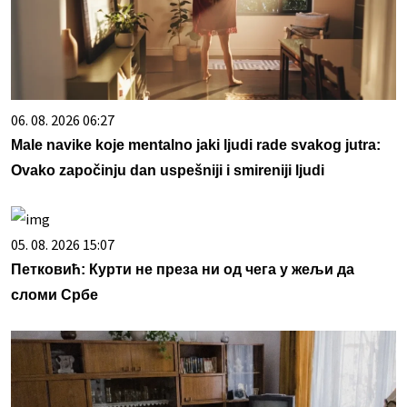
06. 08. 2026 06:27
Male navike koje mentalno jaki ljudi rade svakog jutra:
Ovako započinju dan uspešniji i smireniji ljudi
05. 08. 2026 15:07
Петковић: Курти не преза ни од чега у жељи да
сломи Србе