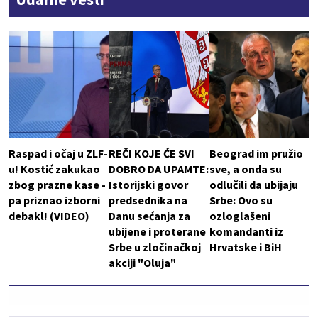
Raspad i očaj u ZLF-
REČI KOJE ĆE SVI
Beograd im pružio
u! Kostić zakukao
DOBRO DA UPAMTE:
sve, a onda su
zbog prazne kase -
Istorijski govor
odlučili da ubijaju
pa priznao izborni
predsednika na
Srbe: Ovo su
debakl! (VIDEO)
Danu sećanja za
ozloglašeni
ubijene i proterane
komandanti iz
Srbe u zločinačkoj
Hrvatske i BiH
akciji "Oluja"