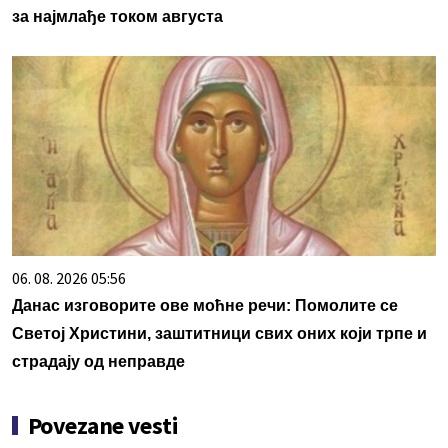
за најмлађе током августа
06. 08. 2026 05:56
Данас изговорите ове моћне речи: Помолите се
Светој Христини, заштитници свих оних који трпе и
страдају од неправде
Povezane vesti