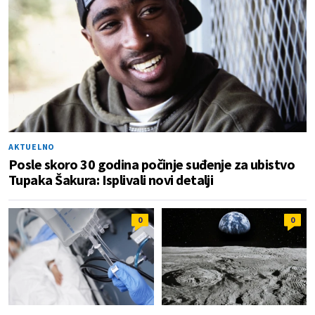
AKTUELNO
Posle skoro 30 godina počinje suđenje za ubistvo
Tupaka Šakura: Isplivali novi detalji
0
0