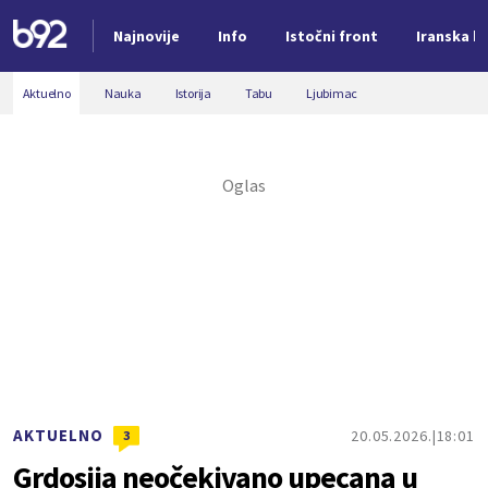
Najnovije
Info
Istočni front
Iranska kr
Nova vest
Aktuelno
Nauka
Istorija
Tabu
Ljubimac
AKTUELNO
20.05.2026.
18:01
3
Grdosija neočekivano upecana u