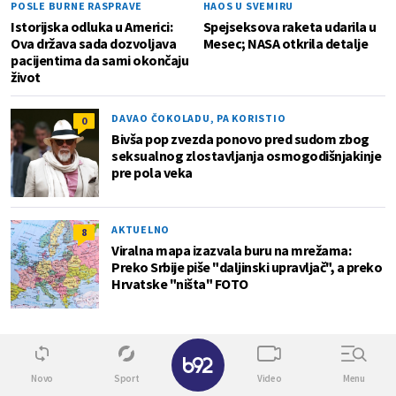
POSLE BURNE RASPRAVE
HAOS U SVEMIRU
Istorijska odluka u Americi:
Spejseksova raketa udarila u
Ova država sada dozvoljava
Mesec; NASA otkrila detalje
pacijentima da sami okončaju
život
DAVAO ČOKOLADU, PA KORISTIO
0
Bivša pop zvezda ponovo pred sudom zbog
seksualnog zlostavljanja osmogodišnjakinje
pre pola veka
AKTUELNO
8
Viralna mapa izazvala buru na mrežama:
Preko Srbije piše "daljinski upravljač", a preko
Hrvatske "ništa" FOTO
Superžena
✕
Novo
Sport
Video
Menu
0