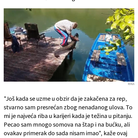
RINA
"Još kada se uzme u obzir da je zakačena za rep,
stvarno sam presrećan zbog nenadanog ulova. To
mi je najveća riba u karijeri kada je težina u pitanju.
Pecao sam mnogo somova na štap i na bućku, ali
ovakav primerak do sada nisam imao", kaže ovaj