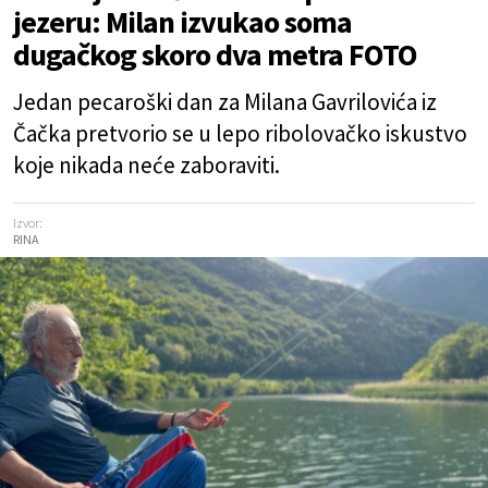
jezeru: Milan izvukao soma
dugačkog skoro dva metra FOTO
Jedan pecaroški dan za Milana Gavrilovića iz
Čačka pretvorio se u lepo ribolovačko iskustvo
koje nikada neće zaboraviti.
Izvor:
RINA