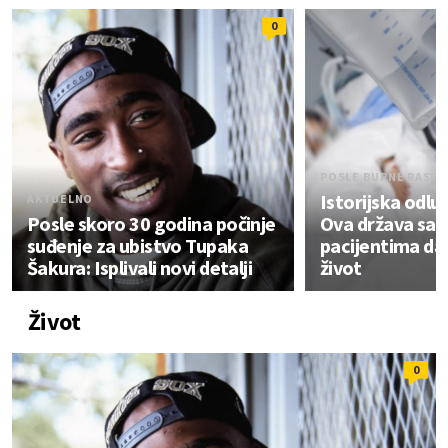
0
POSLE BURNE RASPR
Istorijska odlu
AKTUELNO
Posle skoro 30 godina počinje
Ova država sad
suđenje za ubistvo Tupaka
pacijentima da
Šakura: Isplivali novi detalji
život
Život
0