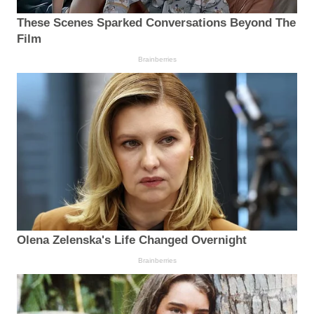
These Scenes Sparked Conversations Beyond The
Film
Brainberries
Olena Zelenska's Life Changed Overnight
Brainberries