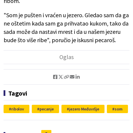
ribom.
"Som je pušten i vraćen u jezero. Gledao sam da ga
ne oštetim kada sam ga prihvatao kukom, tako da
sada može da nastavi mrest i da u našem jezeru
bude što više ribe", poručio je iskusni pecaroš.
Tagovi
ribolov
pecanje
jezero Međuvršje
som