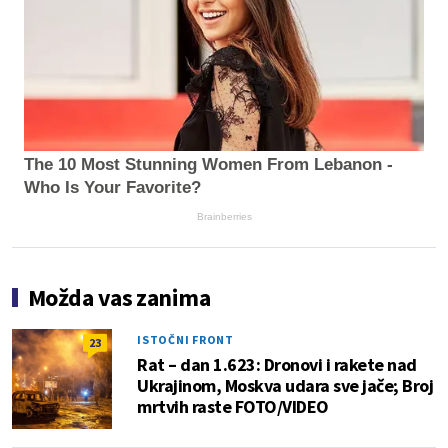
The 10 Most Stunning Women From Lebanon -
Who Is Your Favorite?
Brainberries
Možda vas zanima
ISTOČNI FRONT
23
Rat – dan 1.623: Dronovi i rakete nad
Ukrajinom, Moskva udara sve jače; Broj
mrtvih raste FOTO/VIDEO