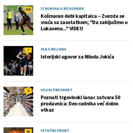
IZ MINUSA U BEOGRADU
365
Košmaran debi kapitalca – Zvezda se
vraća sa zaostatkom; "Da zaključimo o
Lukasenu..." VIDEO
359,5 MILIONA
7
Istorijski ugovor za Nikolu Jokića
VELIKI PREOKRET
0
Poznati trgovinski lanac zatvara 50
prodavnica: Deo radnika već dobio
otkaz
ISTOČNI FRONT
65