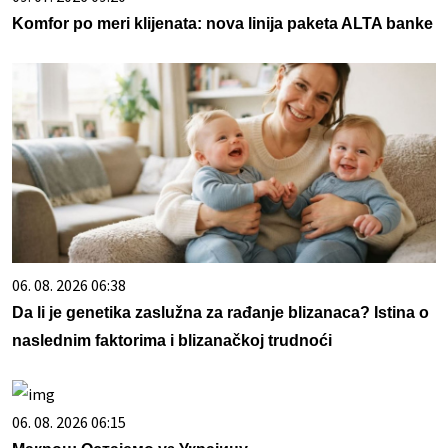
Komfor po meri klijenata: nova linija paketa ALTA banke
06. 08. 2026 06:38
Da li je genetika zaslužna za rađanje blizanaca? Istina o
naslednim faktorima i blizanačkoj trudnoći
06. 08. 2026 06:15