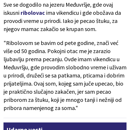
Sve se dogodilo na jezeru Međuvršje, gde ovaj
iskusni
ribolovac
ima vikendicu i gde obožava da
provodi vreme u prirodi. Iako je pecao štuku, za
njegov mamac zakačio se krupan som.
"Ribolovom se bavim od pete godine, znači već
više od 50 godina. Pokojni otac me je zarazio
ljubavlju prema pecanju. Ovde imam vikendicu u
Međuvršju, gde provodim slobodno vreme i uživam
u prirodi, družeći se sa patkama, pticama i dobrim
prijateljima. Ovaj som, kojeg sam juče upecao, bio
je praktično slučajno zakačen, jer sam pecao
priborom za štuku, koji je mnogo tanji i nežniji od
pribora namenjenog za soma."
Udarne vesti