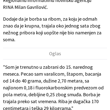
Regionalnu informativnu novinsku agenciju
RINA Milan Gavrilović.
Dodaje da je borba sa ribom, za koju je odmah
znao da je krupna, trajala oko jednog sata zbog
nežnog pribora koji uopšte nije bio namenjen za
soma.
"Som je trenutno u zabrani do 15. narednog
meseca. Pecao sam varalicom, štapom, bacanja
od 14 do 40 grama, dužine 2,70 metara, sa
najlonom 0,18 i fluorokarbonskim predvezom od
pola metra, debljine 0,25 zbog smuđa. Borba je
trajala preko sat vremena. Riba je dugačka 170
centimetara i teška 29 kilograma."