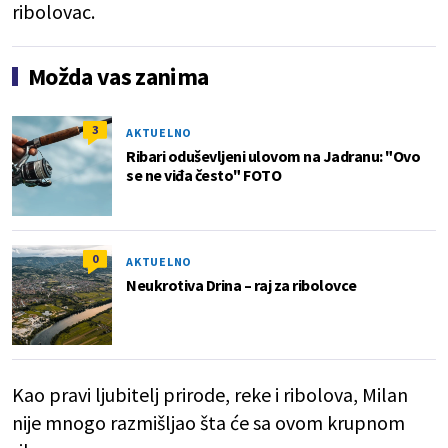
ribolovac.
Možda vas zanima
3
AKTUELNO
Ribari oduševljeni ulovom na Jadranu: "Ovo
se ne viđa često" FOTO
0
AKTUELNO
Neukrotiva Drina – raj za ribolovce
Kao pravi ljubitelj prirode, reke i ribolova, Milan
nije mnogo razmišljao šta će sa ovom krupnom