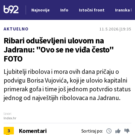
Najnovije
Info
Istočni front
Iranska kr
Nova vest
AKTUELNO
11.5.2026.
19:35
Ribari oduševljeni ulovom na
Jadranu: "Ovo se ne viđa često"
FOTO
Ljubitelji ribolova i mora ovih dana pričaju o
podvigu Borisa Vujovića, koji je ulovio kapitalni
primerak gofa i time još jednom potvrdio status
jednog od najveštijih ribolovaca na Jadranu.
Izvor:
Index.hr
Komentari
3
Sortiraj po: