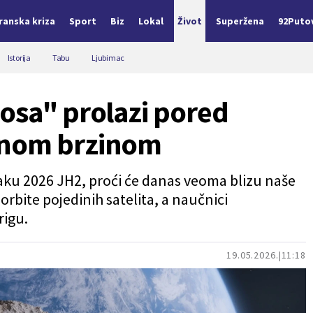
Iranska kriza
Sport
Biz
Lokal
Život
Superžena
92Puto
Istorija
Tabu
Ljubimac
osa" prolazi pored
tnom brzinom
naku 2026 JH2, proći će danas veoma blizu naše
orbite pojedinih satelita, a naučnici
rigu.
19.05.2026.
11:18