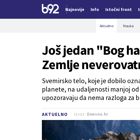
Najnovije
Info
Istočni front
Nova vest
Aktuelno
Nauka
Još jedan "Bog ha
Zemlje neverova
Svemirsko telo, koje je dobilo oz
planete, na udaljenosti manjoj od 
upozoravaju da nema razloga za b
Izvor:
Dnevno.hr
AKTUELNO