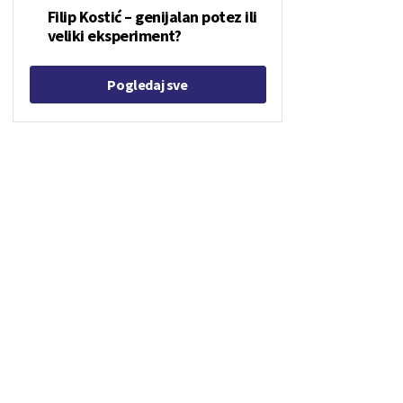
Filip Kostić – genijalan potez ili
veliki eksperiment?
Pogledaj sve