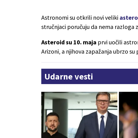
Astronomi su otkrili novi veliki
astero
stručnjaci poručuju da nema razloga z
Asteroid su 10. maja
prvi uočili ast
Arizoni, a njihova zapažanja ubrzo su 
Udarne vesti