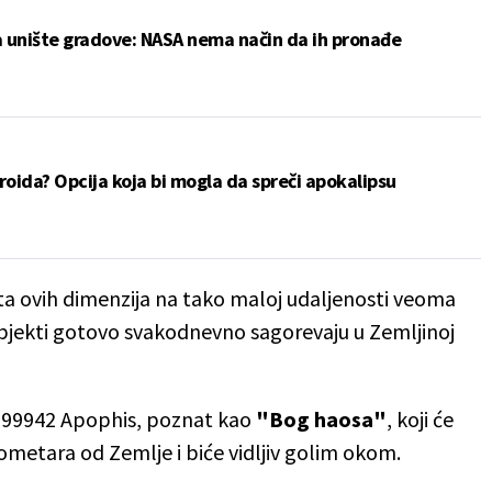
a unište gradove: NASA nema način da ih pronađe
eroida? Opcija koja bi mogla da spreči apokalipsu
ta ovih dimenzija na tako maloj udaljenosti veoma
objekti gotovo svakodnevno sagorevaju u Zemljinoj
id 99942 Apophis, poznat kao
"Bog haosa"
, koji će
ometara od Zemlje i biće vidljiv golim okom.