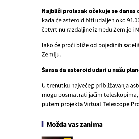
Najbliži prolazak očekuje se dana
kada će asteroid biti udaljen oko 91.
četvrtinu razdaljine između Zemlje i 
Iako će proći bliže od pojedinih satelit
Zemlju.
Šansa da asteroid udari u našu plane
U trenutku najvećeg približavanja ast
mogu posmatrati jačim teleskopima, do
putem projekta Virtual Telescope Proje
Možda vas zanima