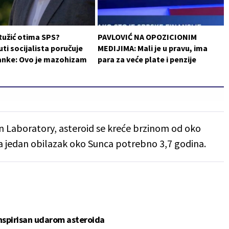
Ružić otima SPS?
PAVLOVIĆ NA OPOZICIONIM
i socijalista poručuje
MEDIJIMA: Mali je u pravu, ima
ranke: Ovo je mazohizam
para za veće plate i penzije
n Laboratory, asteroid se kreće brzinom od oko
za jedan obilazak oko Sunca potrebno 3,7 godina.
spirisan udarom asteroida