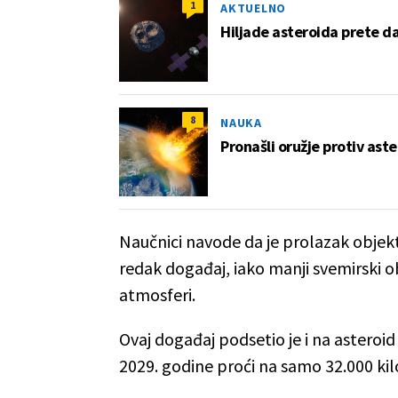
1
AKTUELNO
Hiljade asteroida prete d
8
NAUKA
Pronašli oružje protiv ast
Naučnici navode da je prolazak objek
redak događaj, iako manji svemirski 
atmosferi.
Ovaj događaj podsetio je i na astero
2029. godine proći na samo 32.000 kil