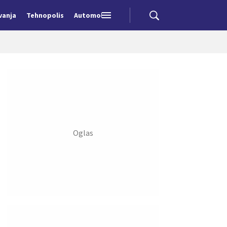
vanja
Tehnopolis
Automobili