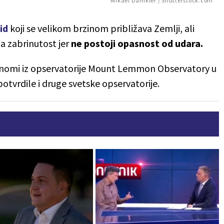
Mikael Damkier / Shutterstock.com
id
koji se velikom brzinom približava Zemlji, ali
a zabrinutost jer
ne postoji opasnost od udara.
ronomi iz opservatorije Mount Lemmon Observatory u
potvrdile i druge svetske opservatorije.