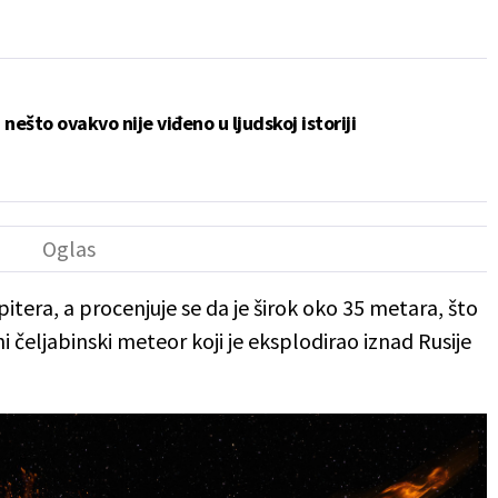
 nešto ovakvo nije viđeno u ljudskoj istoriji
itera, a procenjuje se da je širok oko 35 metara, što
i čeljabinski meteor koji je eksplodirao iznad Rusije