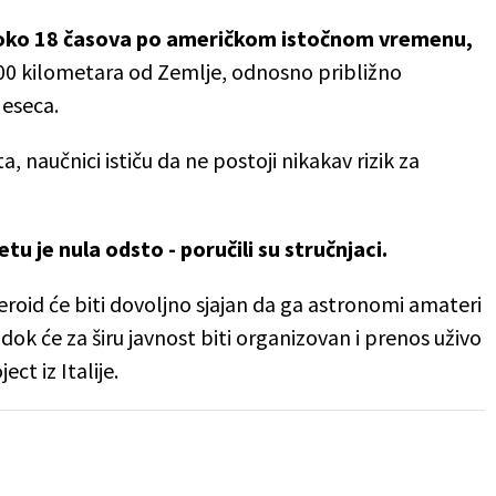
s oko 18 časova po američkom istočnom vremenu,
000 kilometara od Zemlje, odnosno približno
Meseca.
a, naučnici ističu da ne postoji nikakav rizik za
tu je nula odsto - poručili su stručnjaci.
eroid će biti dovoljno sjajan da ga astronomi amateri
k će za širu javnost biti organizovan i prenos uživo
ct iz Italije.