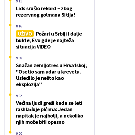
9:11
Lids srušio rekord – zbog
rezervnog golmana Sitija!
8:16
UŽIVO
Požari u Srbiji i dalje
bukte; Evo gde je najteža
situacija VIDEO
9:08
Snažan zemljotres u Hrvatskoj;
"Osetio sam udar u krevetu.
Usledilo je nešto kao
eksplozija"
9:02
Većina ljudi greši kada se leti
rashlađuje pićima: Jedan
napitak je najbolji, a nekoliko
njih može biti opasno
9:00