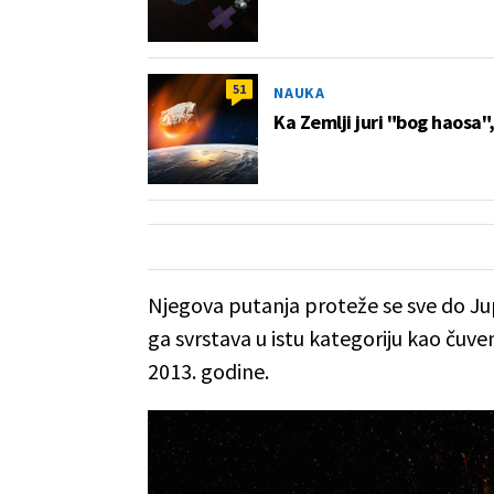
51
NAUKA
Ka Zemlji juri "bog haosa",
Njegova putanja proteže se sve do Jup
ga svrstava u istu kategoriju kao čuven
2013. godine.