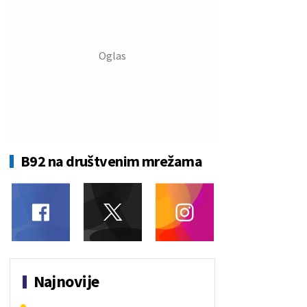
B92 na društvenim mrežama
Najnovije