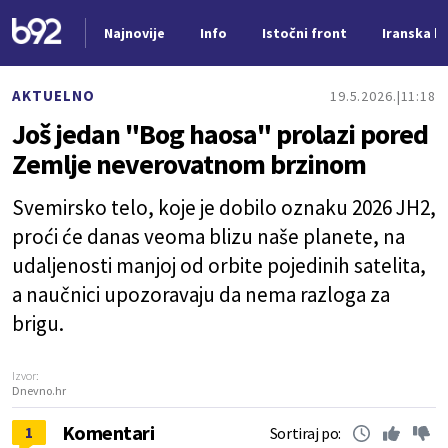
Najnovije
Info
Istočni front
Iranska kr
Nova vest
AKTUELNO
19.5.2026.
11:18
Još jedan "Bog haosa" prolazi pored
Zemlje neverovatnom brzinom
Svemirsko telo, koje je dobilo oznaku 2026 JH2,
proći će danas veoma blizu naše planete, na
udaljenosti manjoj od orbite pojedinih satelita,
a naučnici upozoravaju da nema razloga za
brigu.
Izvor:
Dnevno.hr
Komentari
1
Sortiraj po: