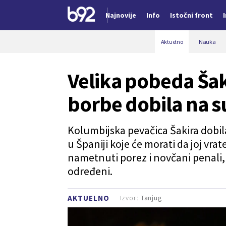
Najnovije
Info
Istočni front
Nova vest
Aktuelno
Nauka
Velika pobeda Šak
borbe dobila na 
Kolumbijska pevačica Šakira dobil
u Španiji koje će morati da joj vrat
nametnuti porez i novčani penali,
određeni.
Izvor:
Tanjug
AKTUELNO