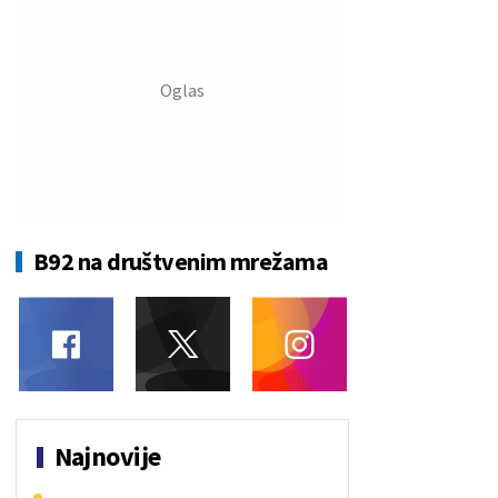
B92 na društvenim mrežama
Najnovije