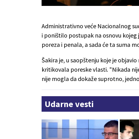
Administrativno veće Nacionalnog sud
i poništilo postupak na osnovu kojeg 
poreza i penala, a sada će ta suma mo
Šakira je, u saopštenju koje je objavi
kritikovala poreske vlasti. "Nikada ni
nije mogla da dokaže suprotno, jednost
Udarne vesti