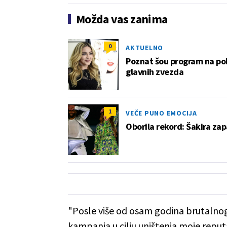
Možda vas zanima
0
AKTUELNO
Poznat šou program na po
glavnih zvezda
1
VEČE PUNO EMOCIJA
Oborila rekord: Šakira za
"Posle više od osam godina brutalnog
kampanja u cilju uništenja moje reputa