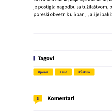
je postigla nagodbu sa tužilaštvom, p
poreski obveznik u Španiji, ali je ipak
Tagovi
porez
sud
Šakira
Komentari
3