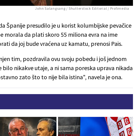
John Salangsang / Shutterstock Editorial / Profimedia
a Španije presudilo je u korist kolumbijske pevačice
je morala da plati skoro 55 miliona evra na ime
rati da joj bude vraćena uz kamatu, prenosi Pais.
o njen tim, pozdravila ovu svoju pobedu i još jednom
je bilo nikakve utaje, a ni sama poreska uprava nikada
avno zato što to nije bila istina", navela je ona.