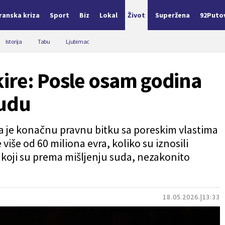
Iranska kriza
Sport
Biz
Lokal
Život
Superžena
92Puto
Istorija
Tabu
Ljubimac
ire: Posle osam godina
sudu
a je konačnu pravnu bitku sa poreskim vlastima
e više od 60 miliona evra, koliko su iznosili
 koji su prema mišljenju suda, nezakonito
18.05.2026.
13:33