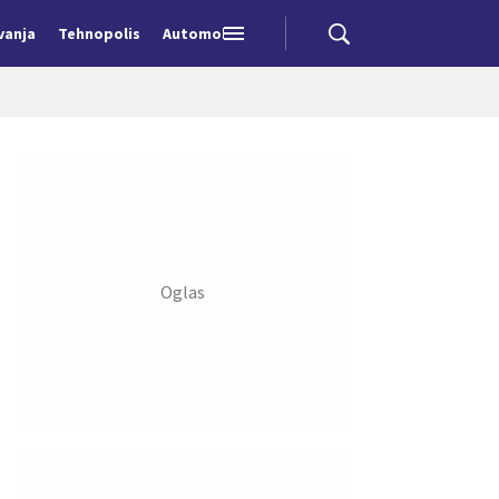
vanja
Tehnopolis
Automobili