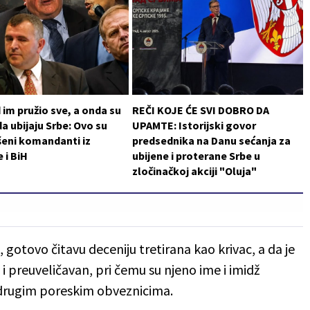
im pružio sve, a onda su
REČI KOJE ĆE SVI DOBRO DA
da ubijaju Srbe: Ovo su
UPAMTE: Istorijski govor
šeni komandanti iz
predsednika na Danu sećanja za
 i BiH
ubijene i proterane Srbe u
zločinačkoj akciji "Oluja"
 gotovo čitavu deceniju tretirana kao krivac, a da je
 i preuveličavan, pri čemu su njeno ime i imidž
 drugim poreskim obveznicima.