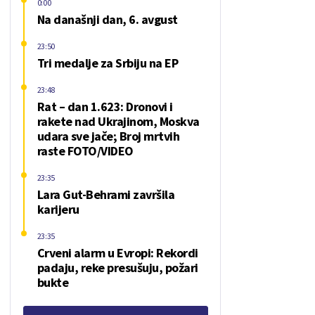
0:00
Na današnji dan, 6. avgust
23:50
Tri medalje za Srbiju na EP
23:48
Rat – dan 1.623: Dronovi i
rakete nad Ukrajinom, Moskva
udara sve jače; Broj mrtvih
raste FOTO/VIDEO
23:35
Lara Gut-Behrami završila
karijeru
23:35
Crveni alarm u Evropi: Rekordi
padaju, reke presušuju, požari
bukte