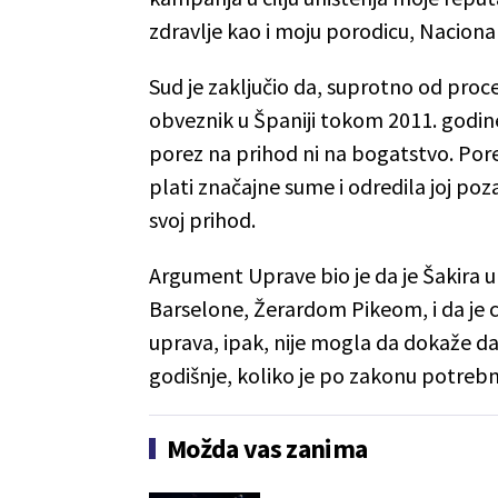
zdravlje kao i moju porodicu, Nacionaln
Sud je zaključio da, suprotno od proc
obveznik u Španiji tokom 2011. godine,
porez na prihod ni na bogatstvo. Por
plati značajne sume i odredila joj poz
svoj prihod.
Argument Uprave bio je da je Šakira u
Barselone, Žerardom Pikeom, i da je c
uprava, ipak, nije mogla da dokaže da
godišnje, koliko je po zakonu potre
Možda vas zanima