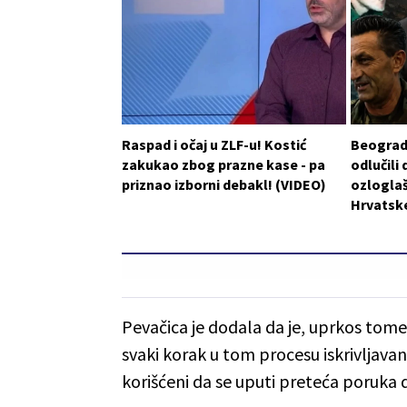
Raspad i očaj u ZLF-u! Kostić
Beograd 
zakukao zbog prazne kase - pa
odlučili 
priznao izborni debakl! (VIDEO)
ozlogla
Hrvatske
Pevačica je dodala da je, uprkos tome,
svaki korak u tom procesu iskrivljavan
korišćeni da se uputi preteća poruka