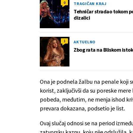
0
TRAGIČAN KRAJ
Tehničar stradao tokom pos
dizalici
1
AKTUELNO
Zbog rata na Bliskom istoku
Ona je podnela žalbu na penale koji su
korist, zaključivši da su poreske mere
pobeda, međutim, ne menja ishod kriv
prevara dokazana, podsetio je list.
Ovaj slučaj odnosi se na period između 
zatvorsku kaznu, koju nije odslužila, 