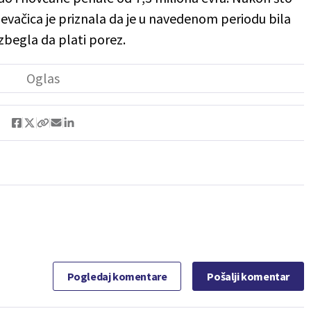
evačica je priznala da je u navedenom periodu bila
 izbegla da plati porez.
Pogledaj komentare
Pošalji komentar