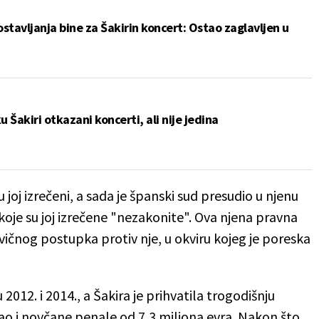
tavljanja bine za Šakirin koncert: Ostao zaglavljen u
 Šakiri otkazani koncerti, ali nije jedina
 joj izrečeni, a sada je španski sud presudio u njenu
 koje su joj izrečene "nezakonite". Ova njena pravna
ičnog postupka protiv nje, u okviru kojeg je poreska
2012. i 2014., a Šakira je prihvatila trogodišnju
kao i novčane penale od 7,3 miliona evra. Nakon što