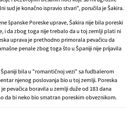
i sud je konačno ispravio stvari", poručila je Šakira.
ene španske Poreske uprave, Šakira nije bila poreski
 i da zbog toga nije trebalo da u toj zemlji plati ni
eska uprava je prethodno primorala pevačicu da
amašne penale zbog toga što u Španiji nije prijavila
 Španiji bila u "romantičnoj vezi" sa fudbalerom
entar njenog poslovanja bio u toj zemlji. Poreska
 je pevačica boravila u zemlji duže od 183 dana
bno da bi neko bio smatran poreskim obveznikom.