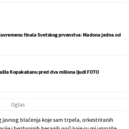
luvremenu finala Svetskog prvenstva: Madona jedna od
palila Kopakabanu pred dva miliona ljudi FOTO
 javnog blaćenja koje sam trpela, orkestriranih
cije i bezbrojnih besanih noći koje su mi ugrozile