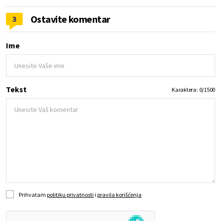
Ostavite komentar
3
Ime
Tekst
Karaktera:
0
/
1500
Prihvatam
politiku privatnosti
i
pravila korišćenja