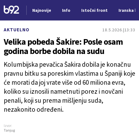
Najnovije
Info
Istočni front
Iranska kr
Nova vest
AKTUELNO
18.5.2026.
13:33
Velika pobeda Šakire: Posle osam
godina borbe dobila na sudu
Kolumbijska pevačica Šakira dobila je konačnu
pravnu bitku sa poreskim vlastima u Španiji koje
će morati da joj vrate više od 60 miliona evra,
koliko su iznosili nametnuti porez i novčani
penali, koji su prema mišljenju suda,
nezakonito određeni.
Izvor:
Tanjug