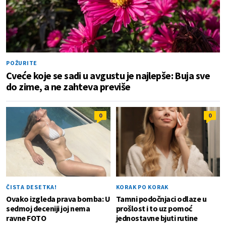
POŽURITE
Cveće koje se sadi u avgustu je najlepše: Buja sve
do zime, a ne zahteva previše
0
0
ČISTA DESETKA!
KORAK PO KORAK
Ovako izgleda prava bomba: U
Tamni podočnjaci odlaze u
sedmoj deceniji joj nema
prošlost i to uz pomoć
ravne FOTO
jednostavne bjuti rutine