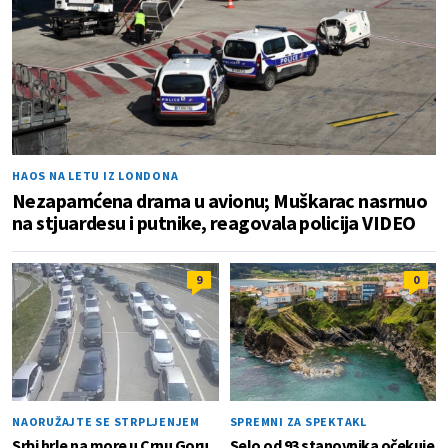
HAOS NA LETU IZ LONDONA
Nezapamćena drama u avionu; Muškarac nasrnuo
na stjuardesu i putnike, reagovala policija VIDEO
9
0
NAORUŽAJTE SE STRPLJENJEM
SPREMNI ZA SPEKTAKL
Srbi hrle na more u Crnu Goru,
Selo od 93 stanovnika očekuje