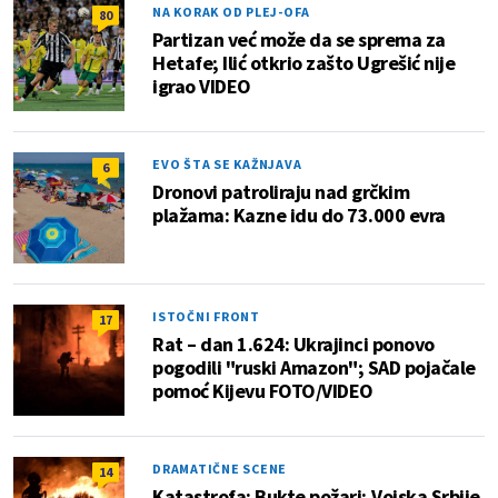
NA KORAK OD PLEJ-OFA
80
Partizan već može da se sprema za
Hetafe; Ilić otkrio zašto Ugrešić nije
igrao VIDEO
EVO ŠTA SE KAŽNJAVA
6
Dronovi patroliraju nad grčkim
plažama: Kazne idu do 73.000 evra
ISTOČNI FRONT
17
Rat – dan 1.624: Ukrajinci ponovo
pogodili "ruski Amazon"; SAD pojačale
pomoć Kijevu FOTO/VIDEO
DRAMATIČNE SCENE
14
Katastrofa: Bukte požari; Vojska Srbije