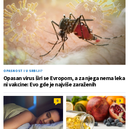
OPASNOST I U SRBIJI?
Opasan virus širi se Evropom, a za njega nema leka
ni vakcine: Evo gde je najviše zaraženih
0
3