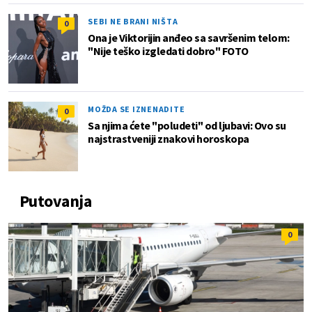
SEBI NE BRANI NIŠTA
0
Ona je Viktorijin anđeo sa savršenim telom:
"Nije teško izgledati dobro" FOTO
MOŽDA SE IZNENADITE
0
Sa njima ćete "poludeti" od ljubavi: Ovo su
najstrastveniji znakovi horoskopa
Putovanja
0