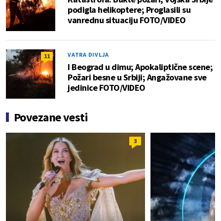
podigla helikoptere; Proglasili su
vanrednu situaciju FOTO/VIDEO
VATRA DIVLJA
11
I Beograd u dimu; Apokaliptične scene;
Požari besne u Srbiji; Angažovane sve
jedinice FOTO/VIDEO
Povezane vesti
3