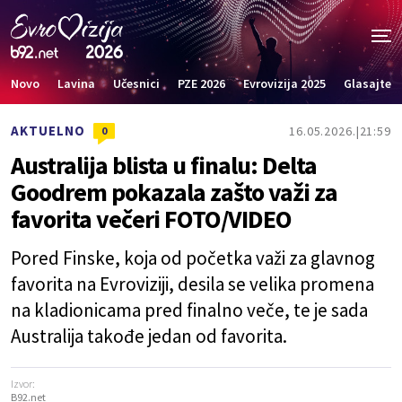
Novo
Lavina
Učesnici
PZE 2026
Evrovizija 2025
Glasajte
AKTUELNO
16.05.2026.
21:59
0
Australija blista u finalu: Delta
Goodrem pokazala zašto važi za
favorita večeri FOTO/VIDEO
Pored Finske, koja od početka važi za glavnog
favorita na Evroviziji, desila se velika promena
na kladionicama pred finalno veče, te je sada
Australija takođe jedan od favorita.
Izvor:
B92.net