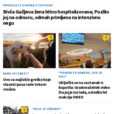
PROVELA 17 GODINA U ZATVORU
Bivša Gučijeva žena hitno hospitalizovana; Pozlilo
joj na odmoru, odmah primljena na intenzivnu
negu
0
4
"POMERITE KAMERU, SVE SE
KAKO IH IZBEĆI?
VIDI"
Ovo su najčešće greške koje
Uključila se na sastanak iz
vlasnici pasa rade tokom
kupatila: Gradonačelnik video
vrućina
šta joj je iza leđa, usledila hit
reakcija VIDEO
"BILO JE UŽASNO"
2