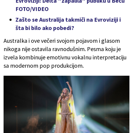
Evroviziji: Delta "zapalila" publiku u Beču
FOTO/VIDEO
Zašto se Australija takmiči na Evroviziji i
šta bi bilo ako pobedi?
Australka i ove večeri svojom pojavom i glasom
nikoga nije ostavila ravnodušnim. Pesma koju je
izvela kombinuje emotivnu vokalnu interpretaciju
sa modernom pop produkcijom.