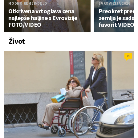
MODNO REMEK-DELO
EVROVIZIJA 2026
Otkrivena vrtoglava cena
Preokret pred f
najlepše haljine s Evrovizije
zemlja je sada p
FOTO/VIDEO
favorit VIDEO
Život
0