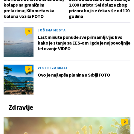
kolaps na graničnim
2.000 turista: Svi dolaze zbog
prelazima; Kilometarska
prizora koji se čeka više od 120
kolona vozila FOTO
godina
JOŠ IMA MESTA
0
Last minute ponude sve primamljivije: Evo
kako je stanje sa EES-om i gde je najpovoljnije
letovanje VIDEO
VI STE IZABRALI
0
Ovo je najlepša planina u Srbiji FOTO
Zdravlje
0