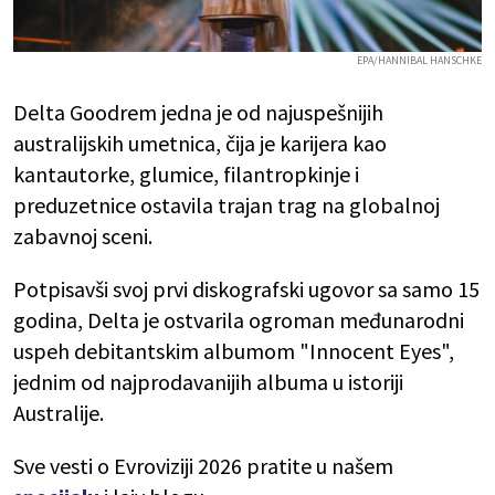
EPA/HANNIBAL HANSCHKE
Delta Goodrem jedna je od najuspešnijih
australijskih umetnica, čija je karijera kao
kantautorke, glumice, filantropkinje i
preduzetnice ostavila trajan trag na globalnoj
zabavnoj sceni.
Potpisavši svoj prvi diskografski ugovor sa samo 15
godina, Delta je ostvarila ogroman međunarodni
uspeh debitantskim albumom "Innocent Eyes",
jednim od najprodavanijih albuma u istoriji
Australije.
Sve vesti o Evroviziji 2026 pratite u našem