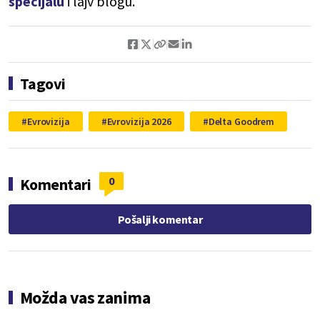
specijalu
i lajv blogu.
Tagovi
Evrovizija
Evrovizija 2026
Delta Goodrem
0
Komentari
Pošalji komentar
Možda vas zanima