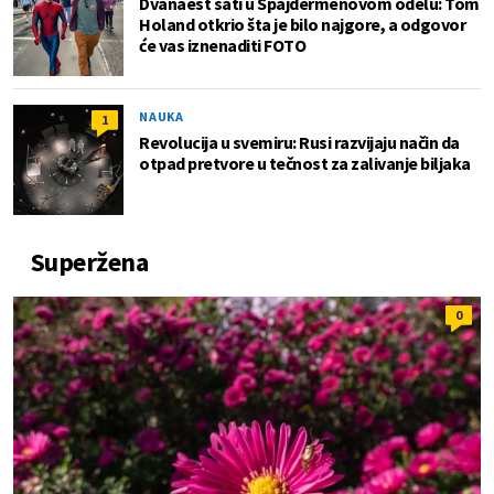
Dvanaest sati u Spajdermenovom odelu: Tom
Holand otkrio šta je bilo najgore, a odgovor
će vas iznenaditi FOTO
NAUKA
1
Revolucija u svemiru: Rusi razvijaju način da
otpad pretvore u tečnost za zalivanje biljaka
Superžena
0