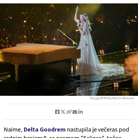
Tanjug/AP Photo/Martin Meissner
Naime,
Delta Goodrem
nastupila je večeras pod
rednim brojem 8, sa pesmom "Eclipse", tačno