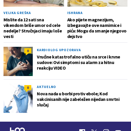
VELIKA GREŠKA
ISHRANA
Mislite da 12 sati sna
Ako pijete magnezijum,
vikendom briše umor od cele
izbegavajte ove namirnice i
nedelje? Stručnjaci imaju loše
pića: Mogu da smanje njegovo
vesti
dejstvo
KARDIOLOG UPOZORAVA
0
Vrućine katastrofalno utiču na srce i krvne
sudove: Ovi simptomi su alarm za hitnu
reakciju VIDEO
AKTUELNO
0
Nova nada u borbi protiv ebole; Kod
vakcinisanih nije zabeležen nijedan smrtni
slučaj