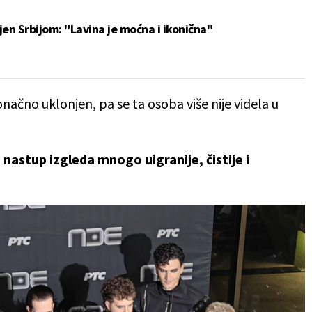
en Srbijom: "Lavina je moćna i ikonična"
načno uklonjen, pa se ta osoba više nije videla u
 nastup izgleda mnogo uigranije, čistije i