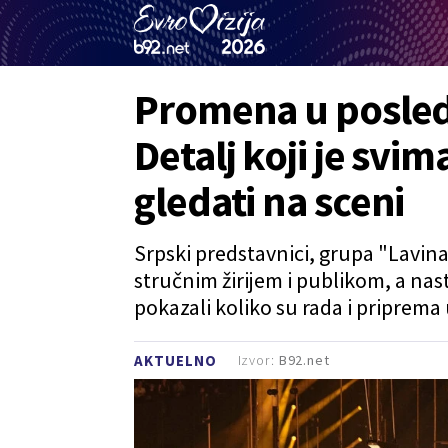
Promena u poslednj
Detalj koji je sv
gledati na sceni
Srpski predstavnici, grupa "Lavin
stručnim žirijem i publikom, a nas
pokazali koliko su rada i priprema 
Izvor:
B92.net
AKTUELNO