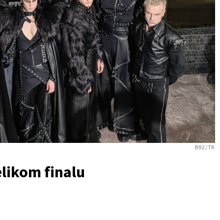
B92/TK
likom finalu