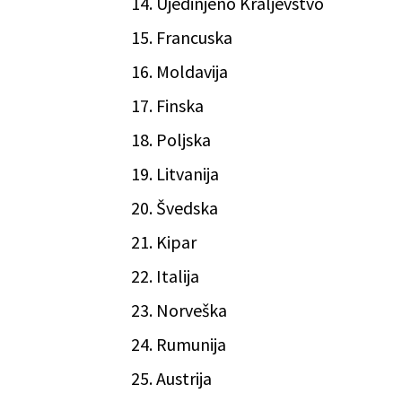
Ujedinjeno Kraljevstvo
Francuska
Moldavija
Finska
Poljska
Litvanija
Švedska
Kipar
Italija
Norveška
Rumunija
Austrija