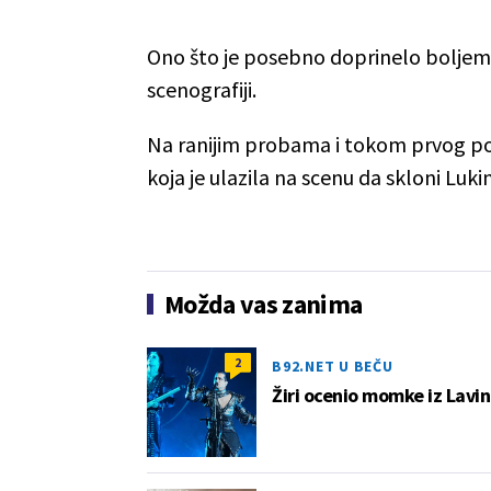
Ono što je posebno doprinelo boljem 
scenografiji.
Na ranijim probama i tokom prvog pol
koja je ulazila na scenu da skloni Lukin
Možda vas zanima
2
B92.NET U BEČU
Žiri ocenio momke iz Lavi