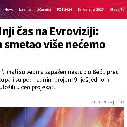
Novo
Lavina
Učesnici
PZE 2026
Evrovizija 2025
Glasajte
i čas na Evroviziji:
ima smetao više nećemo
a", imali su veoma zapažen nastup u Beču pred
tupali su pod rednim brojem 9 i još jednom
uložili u ceo projekat.
16.05.2026.
10:00