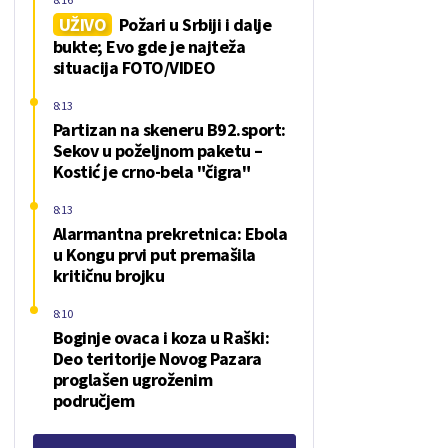
UŽIVO
Požari u Srbiji i dalje
bukte; Evo gde je najteža
situacija FOTO/VIDEO
8:13
Partizan na skeneru B92.sport:
Sekov u poželjnom paketu –
Kostić je crno-bela "čigra"
8:13
Alarmantna prekretnica: Ebola
u Kongu prvi put premašila
kritičnu brojku
8:10
Boginje ovaca i koza u Raški:
Deo teritorije Novog Pazara
proglašen ugroženim
područjem