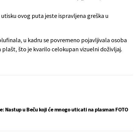
utisku ovog puta jeste ispravljena greška u
ufinala, u kadru se povremeno pojavljivala osoba
 plašt, što je kvarilo celokupan vizuelni doživljaj.
ne: Nastup u Beču koji će mnogo uticati na plasman FOTO