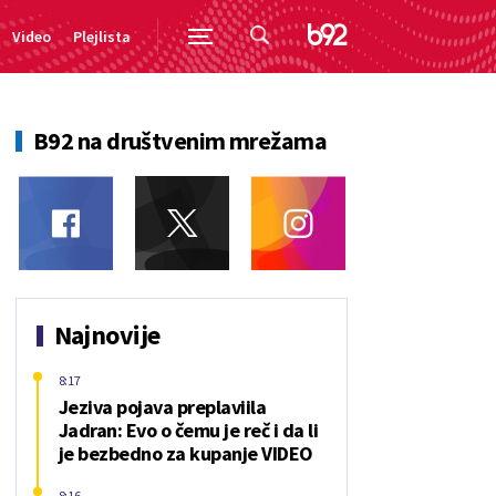
Video
Plejlista
B92 na društvenim mrežama
Najnovije
8:17
Jeziva pojava preplaviila
Jadran: Evo o čemu je reč i da li
je bezbedno za kupanje VIDEO
8:16