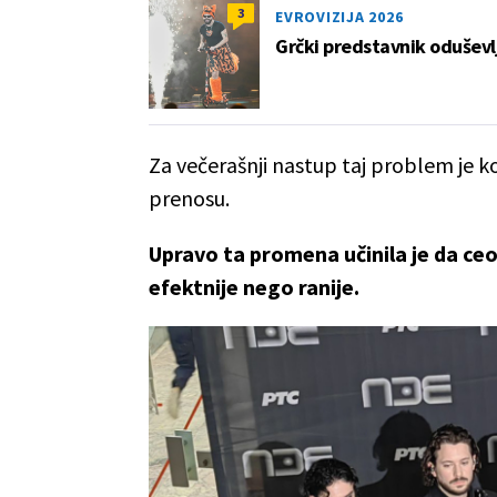
3
EVROVIZIJA 2026
Grčki predstavnik oduševlj
Za večerašnji nastup taj problem je ko
prenosu.
Upravo ta promena učinila je da ceo
efektnije nego ranije.