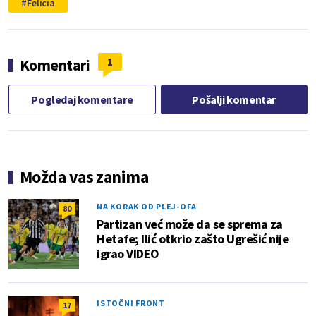
Felicia
1
Komentari
Pogledaj komentare
Pošalji komentar
Možda vas zanima
NA KORAK OD PLEJ-OFA
80
Partizan već može da se sprema za
Hetafe; Ilić otkrio zašto Ugrešić nije
igrao VIDEO
ISTOČNI FRONT
17