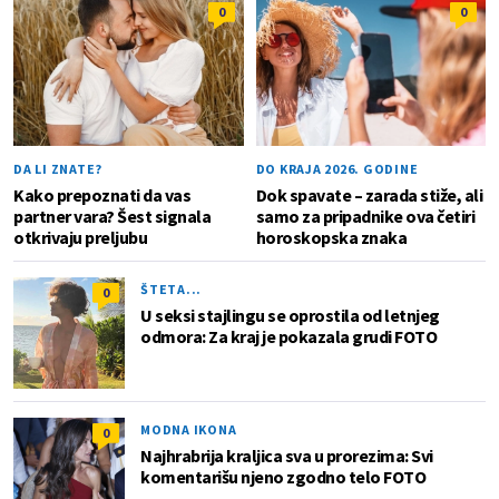
0
0
DA LI ZNATE?
DO KRAJA 2026. GODINE
Kako prepoznati da vas
Dok spavate – zarada stiže, ali
partner vara? Šest signala
samo za pripadnike ova četiri
otkrivaju preljubu
horoskopska znaka
ŠTETA...
0
U seksi stajlingu se oprostila od letnjeg
odmora: Za kraj je pokazala grudi FOTO
MODNA IKONA
0
Najhrabrija kraljica sva u prorezima: Svi
komentarišu njeno zgodno telo FOTO