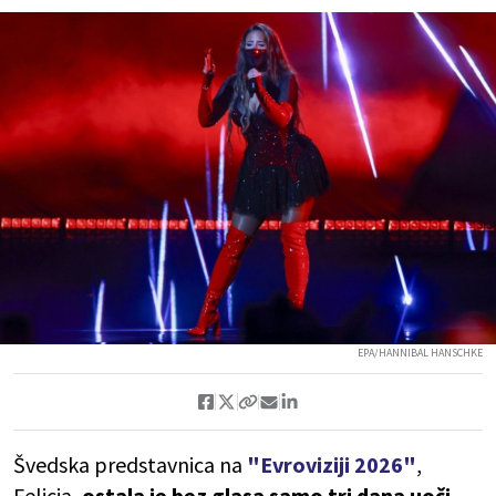
EPA/HANNIBAL HANSCHKE
Švedska predstavnica na
"Evroviziji 2026"
,
Felicia,
ostala je bez glasa samo tri dana uoči