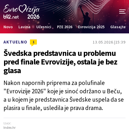
Novo
Lavina
Učesnici
PZE 2026
Evrovizija 2025
Glasajte
AKTUELNO
13.05.2026.
15:39
1
Švedska predstavnica u problemu
pred finale Evrovizije, ostala je bez
glasa
Nakon napornih priprema za polufinale
"Evrovizije 2026" koje je sinoć održano u Beču,
a u kojem je predstavnica Švedske uspela da se
plasira u finale, usledila je prava drama.
Izvor:
Index.hr