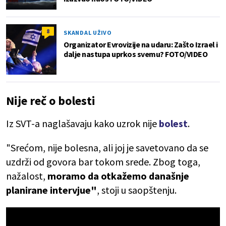
8
SKANDAL UŽIVO
Organizator Evrovizije na udaru: Zašto Izrael i
dalje nastupa uprkos svemu? FOTO/VIDEO
Nije reč o bolesti
Iz SVT-a naglašavaju kako uzrok nije
bolest
.
"Srećom, nije bolesna, ali joj je savetovano da se
uzdrži od govora bar tokom srede. Zbog toga,
nažalost,
moramo da otkažemo današnje
planirane intervjue"
, stoji u saopštenju.