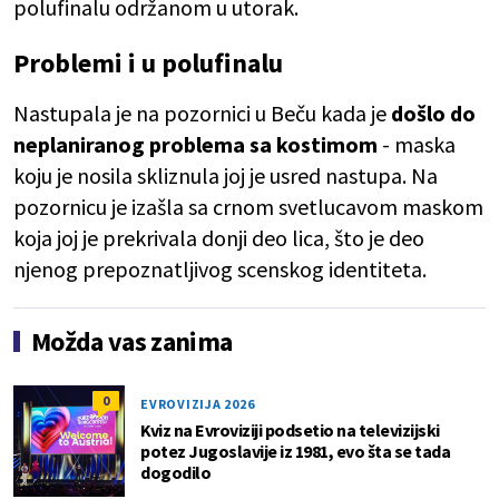
polufinalu održanom u utorak.
Problemi i u polufinalu
Nastupala je na pozornici u Beču kada je
došlo do
neplaniranog problema sa kostimom
- maska
koju je nosila skliznula joj je usred nastupa. Na
pozornicu je izašla sa crnom svetlucavom maskom
koja joj je prekrivala donji deo lica, što je deo
njenog prepoznatljivog scenskog identiteta.
Možda vas zanima
0
EVROVIZIJA 2026
Kviz na Evroviziji podsetio na televizijski
potez Jugoslavije iz 1981, evo šta se tada
dogodilo