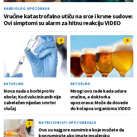
KARDIOLOG UPOZORAVA
Vrućine katastrofalno utiču na srce i krvne sudove:
Ovi simptomi su alarm za hitnu reakciju VIDEO
0
0
AKTUELNO
AKTUELNO
Nova nada u borbi protiv
Mnogi ovo rade kada udare
ebole; Kod vakcinisanih nije
vrućine, a doktorka
zabeležen nijedan smrtni
upozorava: Može da dovede
slučaj
do kolapsa organizma VIDEO
NUTRICIONISTI UPOZORAVAJU
1
Ovo su najgore namirnice koje možete da
konzumirate ako imate insulinsku