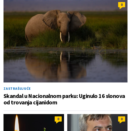
0
ZASTRAŠUJUĆE
Skandal u Nacionalnom parku: Uginulo 16 slonova
od trovanja cijanidom
0
0