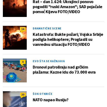
Rat – dan 1.624: Ukrajinci ponovo
pogodili "ruski Amazon"; SAD pojačale
pomoć Kijevu FOTO/VIDEO
DRAMATIČNE SCENE
14
Katastrofa: Bukte požari; Vojska Srbije
podigla helikoptere; Proglasili su
vanrednu situaciju FOTO/VIDEO
EVO ŠTA SE KAŽNJAVA
4
Dronovi patroliraju nad grčkim
plažama: Kazne idu do 73.000 evra
ŠOK OTKRIĆE
20
NATO napao Rusiju?