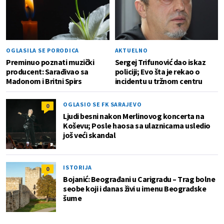
OGLASILA SE PORODICA
AKTUELNO
Preminuo poznati muzički
Sergej Trifunović dao iskaz
producent: Sarađivao sa
policiji; Evo šta je rekao o
Madonom i Britni Spirs
incidentu u tržnom centru
OGLASIO SE FK SARAJEVO
0
Ljudi besni nakon Merlinovog koncerta na
Koševu; Posle haosa sa ulaznicama usledio
još veći skandal
ISTORIJA
0
Bojanić: Beograđani u Carigradu – Тrag bolne
seobe koji i danas živi u imenu Beogradske
šume