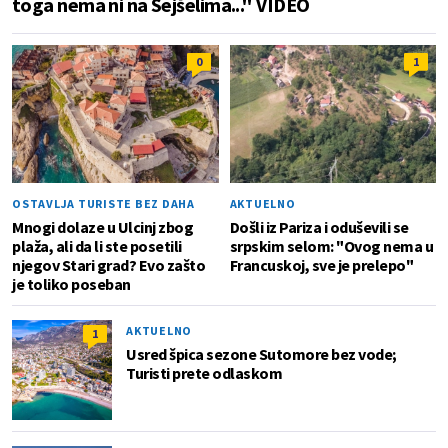
toga nema ni na Sejšelima..." VIDEO
0
1
OSTAVLJA TURISTE BEZ DAHA
AKTUELNO
Mnogi dolaze u Ulcinj zbog
Došli iz Pariza i oduševili se
plaža, ali da li ste posetili
srpskim selom: "Ovog nema u
njegov Stari grad? Evo zašto
Francuskoj, sve je prelepo"
je toliko poseban
AKTUELNO
1
Usred špica sezone Sutomore bez vode;
Turisti prete odlaskom