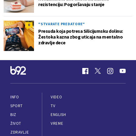
rezistenciju: Pogoršavaju stanje
"STVARATE PREDATORE"
0
Presuda koja potresa Silicijumsku dolinu:
Žestoka kazna zbog uticaja na mentalno
zdravlje dece
INFO
VIDEO
SPORT
TV
BIZ
ENGLISH
ŽIVOT
VREME
ZDRAVLJE