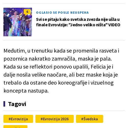
6
OGLASIO SE POSLE NEUSPEHA
Svi se pitaju kako svetska zvezda nije ušla u
finale Evrovizije: "Jedno veliko ništa" VIDEO
Međutim, u trenutku kada se promenila rasveta i
pozornica nakratko zamračila, maska je pala.
Kada su se reflektori ponovo upalili, Felicia je i
dalje nosila velike naočare, ali bez maske koja je
trebalo da ostane deo koreografije i vizuelnog
koncepta nastupa.
Tagovi
Evrovizija
Evrovizija 2026
Švedska