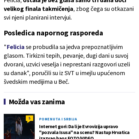
velikog finala takmičenja
, zbog čega su otkazani
svi njeni planirani intervjui.
Posledica napornog rasporeda
"
Felicia
se probudila sa jedva prepoznatljivim
glasom. Tirkizni tepih, pevanje, dugi dani u suvoj
dvorani, uzvici veselja i neprestani razgovori uzeli
su danak", poručili su iz SVT u imejlu upućenom
švedskim medijima u Beč.
Možda vas zanima
5
POMENUTA I SRBIJA
Internet gori: Da li je Evrovizija upravo
"pozvala Isusa" na scenu? Nastup Hrvatica
izazvao haos FOTO/VIDEO