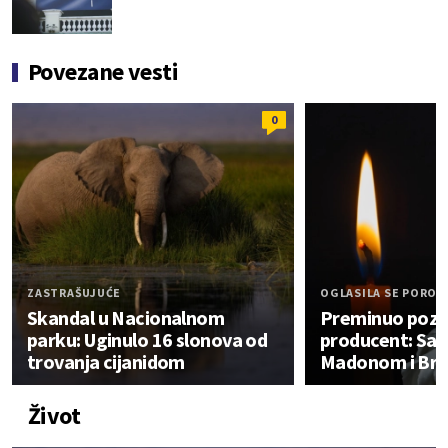
Povezane vesti
0
ZASTRAŠUJUĆE
OGLASILA SE POROD
Skandal u Nacionalnom
Preminuo pozn
parku: Uginulo 16 slonova od
producent: Sar
trovanja cijanidom
Madonom i Brit
Život