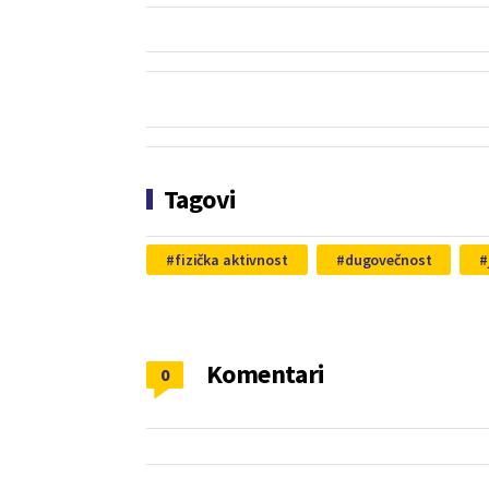
Tagovi
fizička aktivnost
dugovečnost
Komentari
0