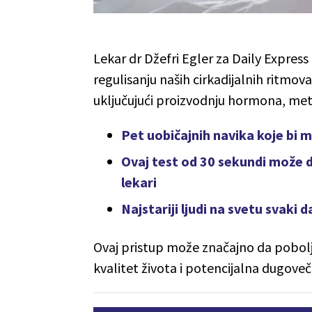
Lekar dr Džefri Egler za Daily Express
regulisanju naših cirkadijalnih ritmova,
uključujući proizvodnju hormona, met
Pet uobičajnih navika koje bi 
Ovaj test od 30 sekundi može d
lekari
Najstariji ljudi na svetu svaki 
Ovaj pristup može značajno da pobolj
kvalitet života i potencijalna dugoveč