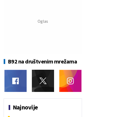
B92 na društvenim mrežama
Najnovije