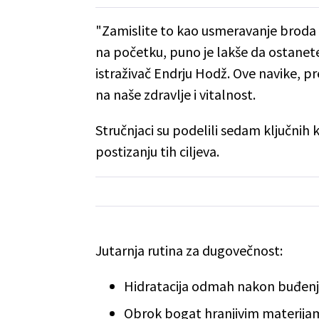
"Zamislite to kao usmeravanje brod
na početku, puno je lakše da ostanet
istraživač Endrju Hodž. Ove navike,
na naše zdravlje i vitalnost.
Stručnjaci su podelili sedam ključnih 
postizanju tih ciljeva.
Jutarnja rutina za dugovečnost:
Hidratacija odmah nakon buđen
Obrok bogat hranjivim materija