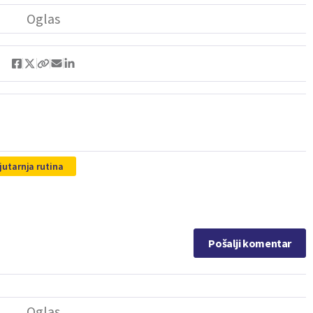
jutarnja rutina
Pošalji komentar