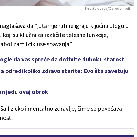
Shutterstock/Gorodenkoff
 naglašava da "jutarnje rutine igraju ključnu ulogu u
 koji su ključni za različite telesne funkcije,
abolizam i cikluse spavanja".
mogle da vas spreče da doživite duboku starost
a odredi koliko zdravo starite: Evo šta savetuju
dan jedu ovaj obrok
ša fizičko i mentalno zdravlje, čime se povećava
nost.