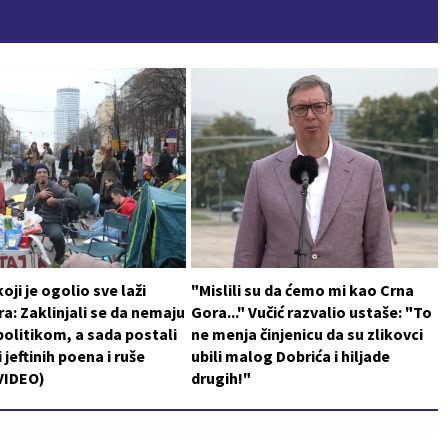
oji je ogolio sve laži
"Mislili su da ćemo mi kao Crna
a: Zaklinjali se da nemaju
Gora..." Vučić razvalio ustaše: "To
politikom, a sada postali
ne menja činjenicu da su zlikovci
 jeftinih poena i ruše
ubili malog Dobrića i hiljade
VIDEO)
drugih!"