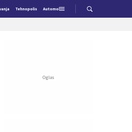
vanja
Tehnopolis
Automobili