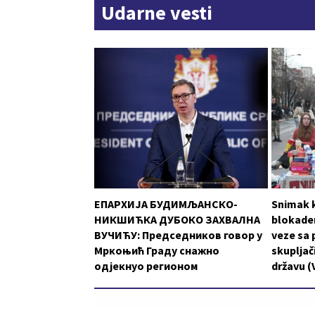
Udarne vesti
ЕПАРХИЈА БУДИМЉАНСКО-
Snimak k
НИКШИЋКА ДУБОКО ЗАХВАЛНА
blokader
ВУЧИЋУ: Председников говор у
veze sa 
Мркоњић Граду снажно
skupljači
одјекнуо регионом
državu (