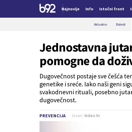
Najnovije
Info
Istočni front
Nova vest
Aktuelno
Bolesti
Jednostavna juta
pomogne da doživ
Dugovečnost postaje sve češća tema
genetike i sreće. Iako naši geni sig
svakodnevni rituali, posebno jutarn
dugovečnost.
Izvor:
Index.hr
PREVENCIJA