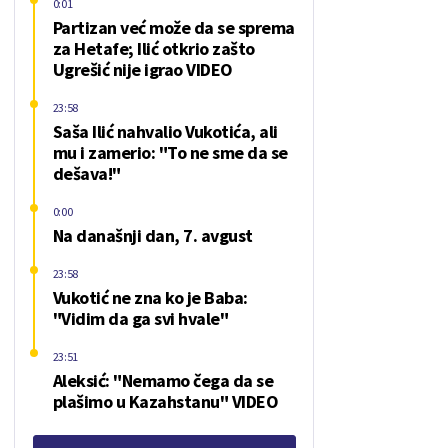
0:01
Partizan već može da se sprema
za Hetafe; Ilić otkrio zašto
Ugrešić nije igrao VIDEO
23:58
Saša Ilić nahvalio Vukotića, ali
mu i zamerio: "To ne sme da se
dešava!"
0:00
Na današnji dan, 7. avgust
23:58
Vukotić ne zna ko je Baba:
"Vidim da ga svi hvale"
23:51
Aleksić: "Nemamo čega da se
plašimo u Kazahstanu" VIDEO