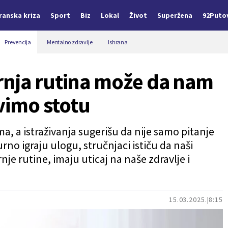
Iranska kriza
Sport
Biz
Lokal
Život
Superžena
92Puto
Prevencija
Mentalno zdravlje
Ishrana
rnja rutina može da nam
imo stotu
, a istraživanja sugerišu da nije samo pitanje
urno igraju ulogu, stručnjaci ističu da naši
je rutine, imaju uticaj na naše zdravlje i
15.03.2025.
8:15