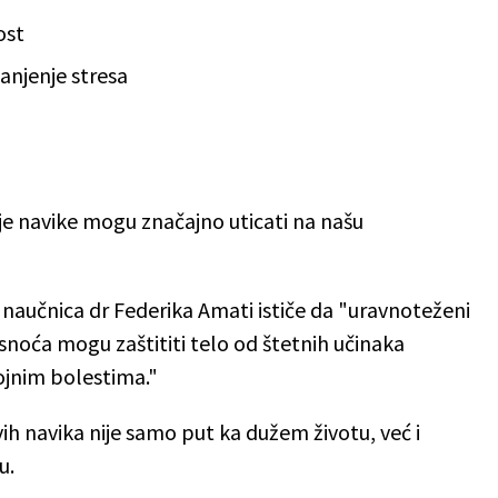
ost
anjenje stresa
nje navike mogu značajno uticati na našu
a naučnica dr Federika Amati ističe da "uravnoteženi
asnoća mogu zaštititi telo od štetnih učinaka
rojnim bolestima."
ih navika nije samo put ka dužem životu, već i
u.