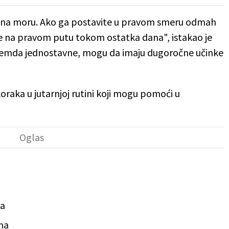
a na moru. Ako ga postavite u pravom smeru odmah
e na pravom putu tokom ostatka dana", istakao je
 premda jednostavne, mogu da imaju dugoročne učinke
koraka u jutarnjoj rutini koji mogu pomoći u
ja
ma