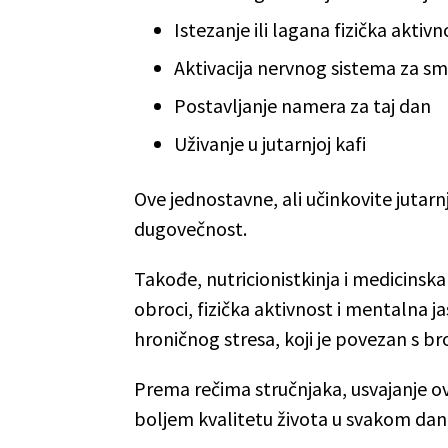
Istezanje ili lagana fizička aktivn
Aktivacija nervnog sistema za sm
Postavljanje namera za taj dan
Uživanje u jutarnjoj kafi
Ove jednostavne, ali učinkovite jutar
dugovečnost.
Takođe, nutricionistkinja i medicinsk
obroci, fizička aktivnost i mentalna j
hroničnog stresa, koji je povezan s b
Prema rečima stručnjaka, usvajanje ov
boljem kvalitetu života u svakom dan