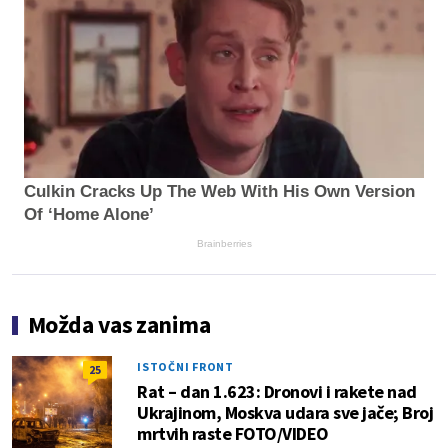
Culkin Cracks Up The Web With His Own Version
Of ‘Home Alone’
Brainberries
Možda vas zanima
ISTOČNI FRONT
25
Rat – dan 1.623: Dronovi i rakete nad
Ukrajinom, Moskva udara sve jače; Broj
mrtvih raste FOTO/VIDEO