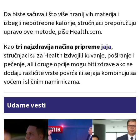
Da biste sačuvali što više hranljivih materija i
izbegli nepotrebne kalorije, stručnjaci preporučuju
upravo ove metode, piše Health.com.
Kao
tri najzdravija načina pripreme
jaja
,
stručnjaci su za Health izdvojili kuvanje, poširanje i
pečenje, ali i druge opcije mogu biti zdrave ako se
dodaju različite vrste povrća ili se jaja kombinuju sa
voćem i sličnim namirnicama.
Udarne vesti