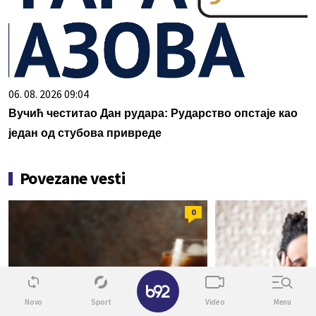
06. 08. 2026 09:04
Вучић честитао Дан рудара: Рударство опстаје као
један од стубова привреде
Povezane vesti
0
✕
Novo
Sport
Video
Menu