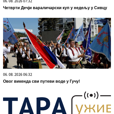
06. 08. 2026 07:32
Четврти Дечји вараличарски куп у недељу у Сивцу
06. 08. 2026 06:32
Овог викенда сви путеви воде у Гучу!