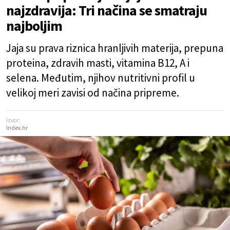
najzdravija: Tri načina se smatraju
najboljim
Jaja su prava riznica hranljivih materija, prepuna
proteina, zdravih masti, vitamina B12, A i
selena. Međutim, njihov nutritivni profil u
velikoj meri zavisi od načina pripreme.
Izvor:
Index.hr