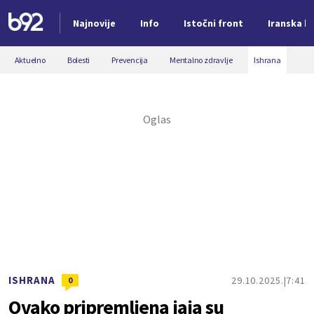
Najnovije
Info
Istočni front
Iranska kr
Nova vest
Aktuelno
Bolesti
Prevencija
Mentalno zdravlje
Ishrana
ISHRANA
29.10.2025.
7:41
0
Ovako pripremljena jaja su