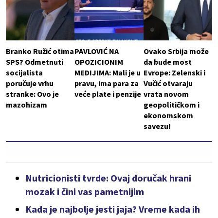
Branko Ružić otima
PAVLOVIĆ NA
Ovako Srbija može
SPS? Odmetnuti
OPOZICIONIM
da bude most
socijalista
MEDIJIMA: Mali je u
Evrope: Zelenski i
poručuje vrhu
pravu, ima para za
Vučić otvaraju
stranke: Ovo je
veće plate i penzije
vrata novom
mazohizam
geopolitičkom i
ekonomskom
savezu!
Nutricionisti tvrde: Ovaj doručak hrani
mozak i čini vas pametnijim
Kada je najbolje jesti jaja? Vreme kada ih