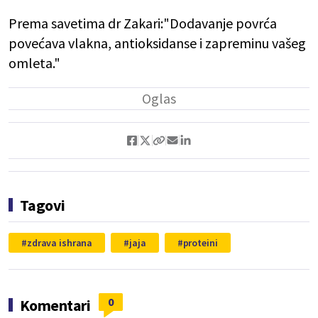
Prema savetima dr Zakari:"Dodavanje povrća
povećava vlakna, antioksidanse i zapreminu vašeg
omleta."
Tagovi
zdrava ishrana
jaja
proteini
0
Komentari