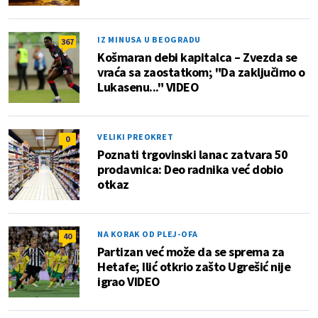
IZ MINUSA U BEOGRADU
367
Košmaran debi kapitalca – Zvezda se
vraća sa zaostatkom; "Da zaključimo o
Lukasenu..." VIDEO
VELIKI PREOKRET
0
Poznati trgovinski lanac zatvara 50
prodavnica: Deo radnika već dobio
otkaz
NA KORAK OD PLEJ-OFA
40
Partizan već može da se sprema za
Hetafe; Ilić otkrio zašto Ugrešić nije
igrao VIDEO