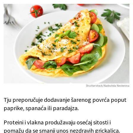
Shutterstock/Nadezhda Nesterova
Tju preporučuje dodavanje šarenog povrća poput
paprike, spanaća ili paradajza.
Proteini i vlakna produžavaju osećaj sitosti i
pomažu da se smanji unos nezdravih grickalica.