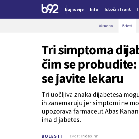
Najnovije
Info
Istočni front
Nova vest
Aktuelno
Bolesti
Tri simptoma dijab
čim se probudite:
se javite lekaru
Tri uočljiva znaka dijabetesa mo
ih zanemaruju jer simptomi ne mor
upozorava farmaceut Abas Kanani. Z
ima dijabetes.
Izvor:
Index.hr
BOLESTI