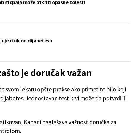
ab stopala može otkriti opasne bolesti
juje rizik od dijabetesa
 zašto je doručak važan
e svom lekaru opšte prakse ako primetite bilo koji
ijabetes. Jednostavan test krvi može da potvrdi ili
nostikovan, Kanani naglašava važnost doručka za
ontrolom.