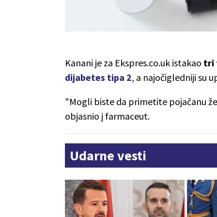
Kanani je za Ekspres.co.uk istakao
tri
dijabetes tipa 2
, a najočigledniji su u
"Mogli biste da primetite pojačanu že
objasnio j farmaceut.
Udarne vesti