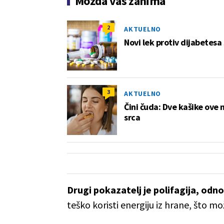
Možda vas zanima
2
AKTUELNO
Novi lek protiv dijabetesa 
3
AKTUELNO
Čini čuda: Dve kašike ove 
srca
Drugi pokazatelj je polifagija, od
teško koristi energiju iz hrane, što m