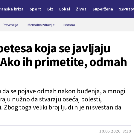
Iranska kriza
Sport
Biz
Lokal
Život
Superžena
92Puto
Prevencija
Mentalno zdravlje
Ishrana
etesa koja se javljaju
 Ako ih primetite, odmah
gu da se pojave odmah nakon buđenja, a mnogi
aju nužno da stvaraju osećaj bolesti,
bog toga veliki broj ljudi nije ni svestan da
10.06.2026.
8:10