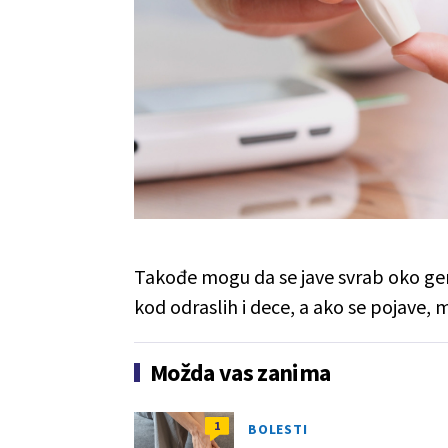
Takođe mogu da se jave svrab oko genita
kod odraslih i dece, a ako se pojave, 
Možda vas zanima
1
BOLESTI