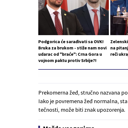
Podgorica će sarađivati sa OVK!
Zelensk
Bruka za brukom - stiže nam novi
na pitan
udarac od "braće": Crna Gora u
reči ukr
vojnom paktu protiv Srbije?!
Prekomerna žeđ, stručno nazvana pol
Iako je povremena žeđ normalna, staln
tečnosti, može biti znak upozorenja.