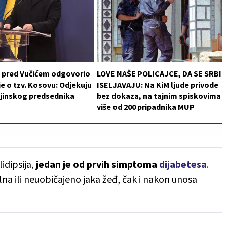
i pred Vučićem odgovorio
LOVE NAŠE POLICAJCE, DA SE SRBI
je o tzv. Kosovu: Odjekuju
ISELJAVAJU: Na KiM ljude privode
ajinskog predsednika
bez dokaza, na tajnim spiskovima
više od 200 pripadnika MUP
idipsija,
jedan je od prvih simptoma
dijabetesa
.
a ili neuobičajeno jaka žeđ, čak i nakon unosa