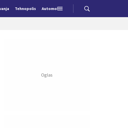
vanja
Tehnopolis
Automobili