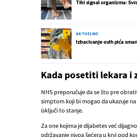
Tihi signal organizma: Svr
0
AKTUELNO
Izbacivanje ovih pića sman
Kada posetiti lekara i
NHS preporučuje da se što pre obratit
simptom koji bi mogao da ukazuje na d
isključi to stanje.
Za one kojima je dijabetes već dijag
održavanje nivoa šećera u krvi pod k