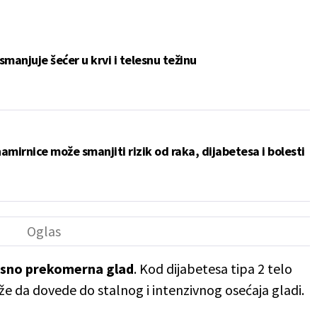
smanjuje šećer u krvi i telesnu težinu
namirnice može smanjiti rizik od raka, dijabetesa i bolesti
nosno prekomerna glad
. Kod dijabetesa tipa 2 telo
ože da dovede do stalnog i intenzivnog osećaja gladi.