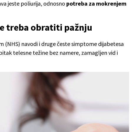
va jeste poliurija, odnosno
potreba za mokrenjem
e treba obratiti pažnju
tem (NHS) navodi i druge česte simptome dijabetesa
ubitak telesne težine bez namere, zamagljen vid i