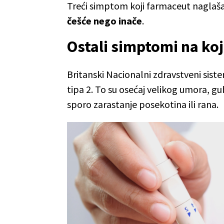
Treći simptom koji farmaceut naglaša
češće nego inače
.
Ostali simptomi na koj
Britanski Nacionalni zdravstveni sis
tipa 2. To su osećaj velikog umora, g
sporo zarastanje posekotina ili rana.