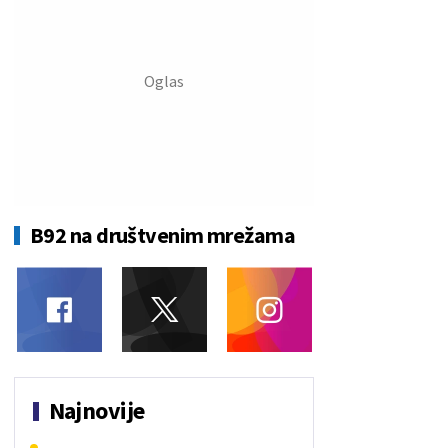
B92 na društvenim mrežama
Najnovije