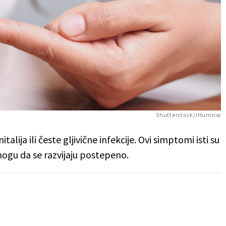
Shutterstock/iHumnoi
lija ili česte gljivične infekcije. Ovi simptomi isti su
mogu da se razvijaju postepeno.