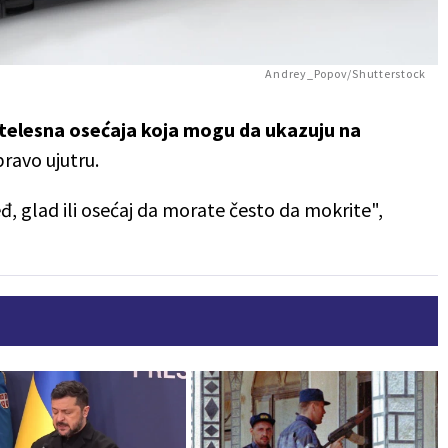
Andrey_Popov/Shutterstock
 telesna osećaja koja mogu da ukazuju na
pravo ujutru.
đ, glad ili osećaj da morate često da mokrite",