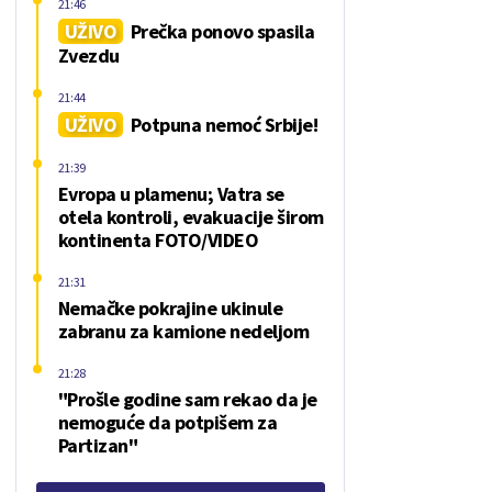
21:46
UŽIVO
Prečka ponovo spasila
Zvezdu
21:44
UŽIVO
Potpuna nemoć Srbije!
21:39
Evropa u plamenu; Vatra se
otela kontroli, evakuacije širom
kontinenta FOTO/VIDEO
21:31
Nemačke pokrajine ukinule
zabranu za kamione nedeljom
21:28
"Prošle godine sam rekao da je
nemoguće da potpišem za
Partizan"