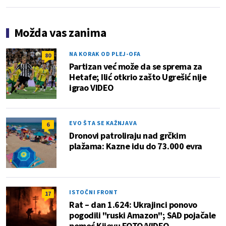
Možda vas zanima
NA KORAK OD PLEJ-OFA
80
Partizan već može da se sprema za
Hetafe; Ilić otkrio zašto Ugrešić nije
igrao VIDEO
EVO ŠTA SE KAŽNJAVA
6
Dronovi patroliraju nad grčkim
plažama: Kazne idu do 73.000 evra
ISTOČNI FRONT
17
Rat – dan 1.624: Ukrajinci ponovo
pogodili "ruski Amazon"; SAD pojačale
pomoć Kijevu FOTO/VIDEO