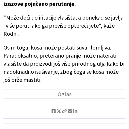
izazove pojačano perutanje
.
"Može doći do iritacije vlasišta, a ponekad se javlja
i više peruti ako ga previše opterećujete", kaže
Rodni.
Osim toga, kosa može postati suva i lomljiva.
Paradoksalno, preterano pranje može naterati
vlasište da proizvodi još više prirodnog ulja kako bi
nadoknadilo isušivanje, zbog čega se kosa može
još brže mastiti.