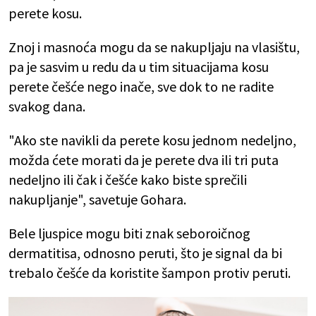
perete kosu.
Znoj i masnoća mogu da se nakupljaju na vlasištu,
pa je sasvim u redu da u tim situacijama kosu
perete češće nego inače, sve dok to ne radite
svakog dana.
"Ako ste navikli da perete kosu jednom nedeljno,
možda ćete morati da je perete dva ili tri puta
nedeljno ili čak i češće kako biste sprečili
nakupljanje", savetuje Gohara.
Bele ljuspice mogu biti znak seboroičnog
dermatitisa, odnosno peruti, što je signal da bi
trebalo češće da koristite šampon protiv peruti.