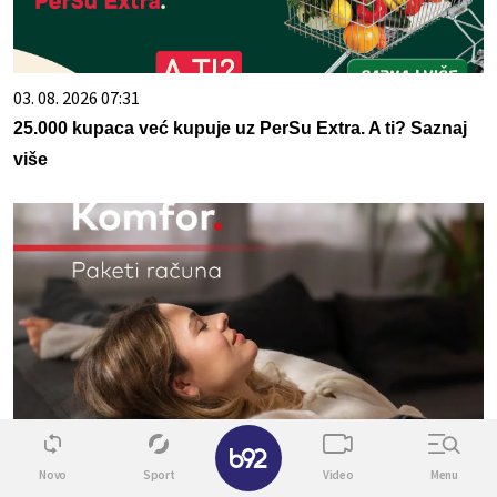
03. 08. 2026 07:31
25.000 kupaca već kupuje uz PerSu Extra. A ti? Saznaj
više
✕
09. 07. 2026 09:20
Novo
Sport
Video
Menu
Komfor po meri klijenata: nova linija paketa ALTA banke