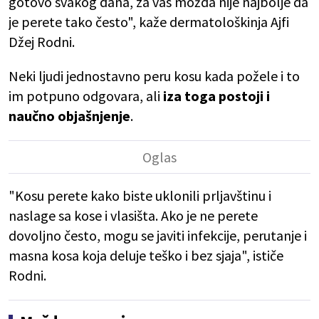
gotovo svakog dana, za vas možda nije najbolje da
je perete tako često", kaže dermatološkinja Ajfi
Džej Rodni.
Neki ljudi jednostavno peru kosu kada požele i to
im potpuno odgovara, ali
iza toga postoji i
naučno objašnjenje
.
"Kosu perete kako biste uklonili prljavštinu i
naslage sa kose i vlasišta. Ako je ne perete
dovoljno često, mogu se javiti infekcije, perutanje i
masna kosa koja deluje teško i bez sjaja", ističe
Rodni.