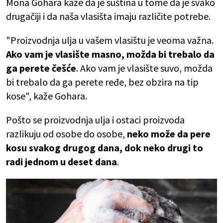
Mona Gohara kaže da je suština u tome da je svako
drugačiji i da naša vlasišta imaju različite potrebe.
"Proizvodnja ulja u vašem vlasištu je veoma važna.
Ako vam je vlasište masno, možda bi trebalo da
ga perete češće
. Ako vam je vlasište suvo, možda
bi trebalo da ga perete ređe, bez obzira na tip
kose", kaže Gohara.
Pošto se proizvodnja ulja i ostaci proizvoda
razlikuju od osobe do osobe,
neko može da pere
kosu svakog drugog dana, dok neko drugi to
radi jednom u deset dana
.