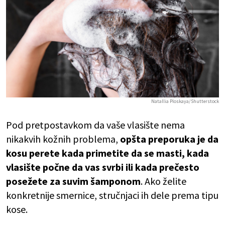
Natallia Ploskaya/Shutterstock
Pod pretpostavkom da vaše vlasište nema
nikakvih kožnih problema,
opšta preporuka je da
kosu perete kada primetite da se masti, kada
vlasište počne da vas svrbi ili kada prečesto
posežete za suvim šamponom
. Ako želite
konkretnije smernice, stručnjaci ih dele prema tipu
kose.