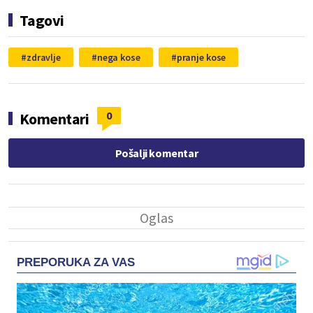
Tagovi
zdravlje
nega kose
pranje kose
0
Komentari
Pošalji komentar
PREPORUKA ZA VAS