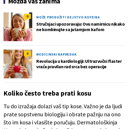
Možda vas zanima
0
MOŽE PRODUŽITI DEJSTVO KOFEINA
Stručnjaci upozoravaju: Ovu namirnicu nikako
ne kombinujte sa jutarnjom kafom
0
MEDICINSKI NAPREDAK
Revolucija u kardiologiji: Ultrazvučni flaster
vraća pravilan rad srca bez operacije
Koliko često treba prati kosu
Tu do izražaja dolazi vaš tip kose. Važno je da ljudi
prate sopstvenu biologiju i obrate pažnju na ono
što im kosa i vlasište poručuju. Dermatološkinja