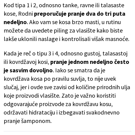
Kod tipa 1 i 2, odnosno tanke, ravne ili talasaste
kose, Rodni
preporučuje pranje dva do tri puta
nedeljno
. Ako vam se kosa brzo masti, u rutinu
možete da uvedete piling za vlasište kako biste
lakše uklonili naslage i kontrolisali višak masnoće.
Kada je reč o tipu 3 i 4, odnosno gustoj, talasastoj
ili kovrdžavoj kosi,
pranje jednom nedeljno često
je sasvim dovoljno
. Iako se smatra da je
kovrdžava kosa po pravilu suvlja, to nije uvek
slučaj, jer i ovde sve zavisi od količine prirodnih ulja
koje proizvodi vlasište. Zato je važno koristiti
odgovarajuće proizvode za kovrdžavu kosu,
održavati hidrataciju i izbegavati svakodnevno
pranje šamponom.