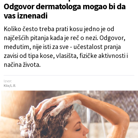
Odgovor dermatologa mogao bi da
vas iznenadi
Koliko često treba prati kosu jedno je od
najčešćih pitanja kada je reč o nezi. Odgovor,
međutim, nije isti za sve - učestalost pranja
zavisi od tipa kose, vlasišta, fizičke aktivnosti i
načina života.
Izvor:
Klix/L.R.