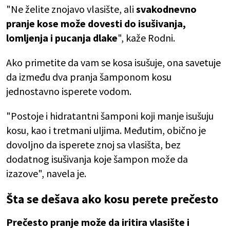
"Ne želite znojavo vlasište, ali
svakodnevno
pranje kose može dovesti do isušivanja,
lomljenja i pucanja dlake
", kaže Rodni.
Ako primetite da vam se kosa isušuje, ona savetuje
da između dva pranja šamponom kosu
jednostavno isperete vodom.
"Postoje i hidratantni šamponi koji manje isušuju
kosu, kao i tretmani uljima. Međutim, obično je
dovoljno da isperete znoj sa vlasišta, bez
dodatnog isušivanja koje šampon može da
izazove", navela je.
Šta se dešava ako kosu perete prečesto
Prečesto pranje može da iritira vlasište i