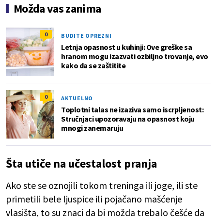
Možda vas zanima
0
BUDITE OPREZNI
Letnja opasnost u kuhinji: Ove greške sa
hranom mogu izazvati ozbiljno trovanje, evo
kako da se zaštitite
0
AKTUELNO
Toplotni talas ne izaziva samo iscrpljenost:
Stručnjaci upozoravaju na opasnost koju
mnogi zanemaruju
Šta utiče na učestalost pranja
Ako ste se oznojili tokom treninga ili joge, ili ste
primetili bele ljuspice ili pojačano mašćenje
vlasišta, to su znaci da bi možda trebalo češće da