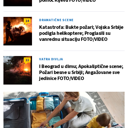
DRAMATIČNE SCENE
14
Katastrofa: Bukte požari; Vojska Srbije
podigla helikoptere; Proglasili su
vanrednu situaciju FOTO/VIDEO
VATRA DIVLJA
11
I Beograd u dimu; Apokaliptične scene;
Požari besne u Srbiji; Angažovane sve
jedinice FOTO/VIDEO