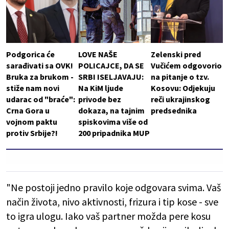
Podgorica će
LOVE NAŠE
Zelenski pred
sarađivati sa OVK!
POLICAJCE, DA SE
Vučićem odgovorio
Bruka za brukom -
SRBI ISELJAVAJU:
na pitanje o tzv.
stiže nam novi
Na KiM ljude
Kosovu: Odjekuju
udarac od "braće":
privode bez
reči ukrajinskog
Crna Gora u
dokaza, na tajnim
predsednika
vojnom paktu
spiskovima više od
protiv Srbije?!
200 pripadnika MUP
"Ne postoji jedno pravilo koje odgovara svima. Vaš
način života, nivo aktivnosti, frizura i tip kose - sve
to igra ulogu. Iako vaš partner možda pere kosu