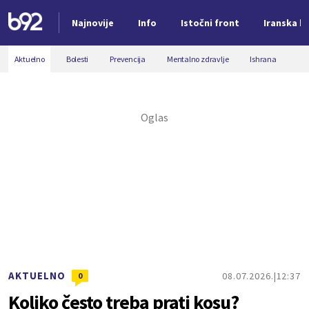
Najnovije
Info
Istočni front
Iranska kr
Nova vest
Aktuelno
Bolesti
Prevencija
Mentalno zdravlje
Ishrana
AKTUELNO
08.07.2026.
12:37
0
Koliko često treba prati kosu?