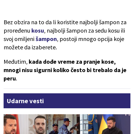
Bez obzira na to da li koristite najbolji šampon za
proređenu
kosu
, najbolji šampon za sedu kosu ili
svoj omiljeni
šampon
, postoji mnogo opcija koje
možete da izaberete.
Međutim,
kada dođe vreme za pranje kose,
mnogi nisu sigurni koliko često bi trebalo da je
peru
.
Udarne vesti