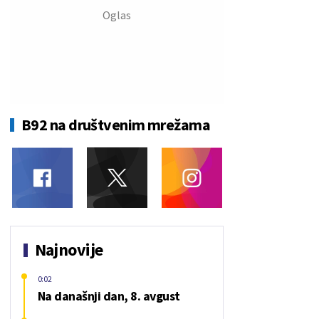
B92 na društvenim mrežama
Najnovije
0:02
Na današnji dan, 8. avgust