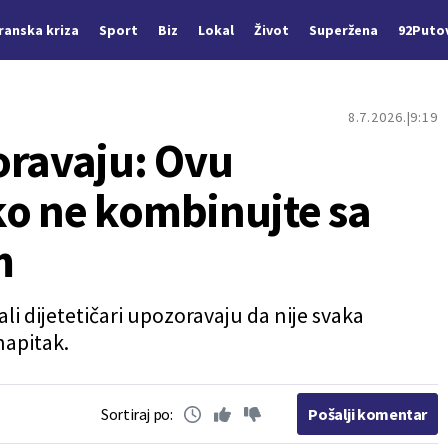
Iranska kriza
Sport
Biz
Lokal
Život
Superžena
92Puto
8.7.2026.
9:19
oravaju: Ovu
o ne kombinujte sa
m
li dijetetičari upozoravaju da nije svaka
napitak.
Sortiraj po:
Pošalji komentar