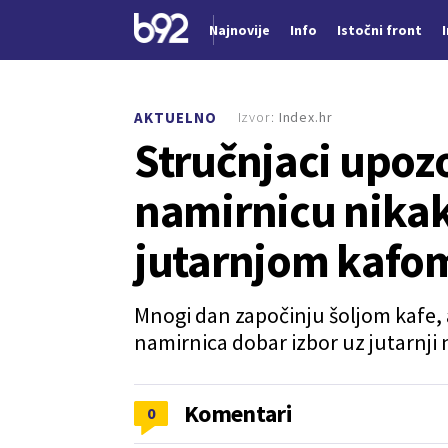
Najnovije
Info
Istočni front
Nova vest
Izvor:
Index.hr
AKTUELNO
Stručnjaci upoz
namirnicu nikak
jutarnjom kafo
Mnogi dan započinju šoljom kafe, a
namirnica dobar izbor uz jutarnji 
Komentari
0