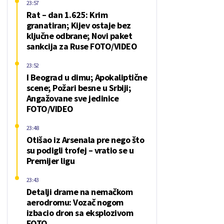
23:57
Rat – dan 1.625: Krim
granatiran; Kijev ostaje bez
ključne odbrane; Novi paket
sankcija za Ruse FOTO/VIDEO
23:52
I Beograd u dimu; Apokaliptične
scene; Požari besne u Srbiji;
Angažovane sve jedinice
FOTO/VIDEO
23:48
Otišao iz Arsenala pre nego što
su podigli trofej – vratio se u
Premijer ligu
23:43
Detalji drame na nemačkom
aerodromu: Vozač nogom
izbacio dron sa eksplozivom
FOTO