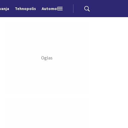
vanja
Tehnopolis
Automobili