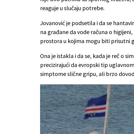
reaguje u slučaju potrebe.
Jovanović je podsetila i da se hantavi
na građane da vode računa o higijeni,
prostora u kojima mogu biti prisutni g
Ona je istakla i da se, kada je reč o si
precizirajući da evropski tip uglavno
simptome slične gripu, ali brzo dovod