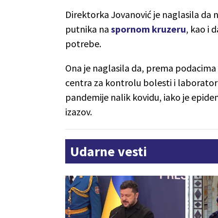
Direktorka Jovanović je naglasila da ni
putnika na
spornom kruzeru
, kao i 
potrebe.
Ona je naglasila da, prema podacima 
centra za kontrolu bolesti i laborat
pandemije nalik kovidu, iako je epide
izazov.
Udarne vesti