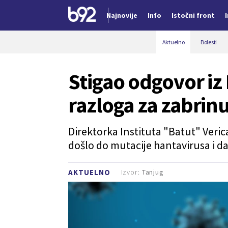
Najnovije
Info
Istočni front
Nova vest
Aktuelno
Bolesti
Stigao odgovor iz 
razloga za zabrin
Direktorka Instituta "Batut" Verica
došlo do mutacije hantavirusa i 
Izvor:
Tanjug
AKTUELNO