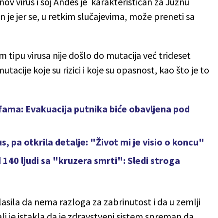
ov virus i soj Andes je karakterističan za Južnu
je jer se, u retkim slučajevima, može preneti sa
 tipu virusa nije došlo do mutacija već trideset
cije koje su rizici i koje su opasnost, kao što je to
ifama: Evakuacija putnika biće obavljena pod
s, pa otkrila detalje: "Život mi je visio o koncu"
 140 ljudi sa "kruzera smrti": Sledi stroga
aglasila da nema razloga za zabrinutost i da u zemlji
ali je istakla da je zdravstveni sistem spreman da