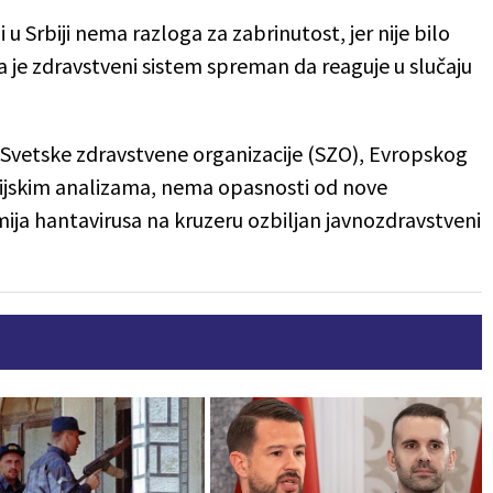
 u Srbiji nema razloga za zabrinutost, jer nije bilo
da je zdravstveni sistem spreman da reaguje u slučaju
Svetske zdravstvene organizacije (SZO), Evropskog
orijskim analizama, nema opasnosti od nove
mija hantavirusa na kruzeru ozbiljan javnozdravstveni