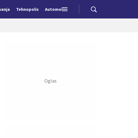
vanja
Tehnopolis
Automobili