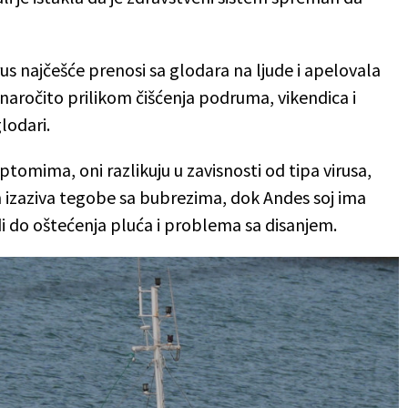
rus najčešće prenosi sa glodara na ljude i apelovala
 naročito prilikom čišćenja podruma, vikendica i
lodari.
mptomima, oni razlikuju u zavisnosti od tipa virusa,
m izaziva tegobe sa bubrezima, dok Andes soj ima
i do oštećenja pluća i problema sa disanjem.