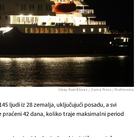
Ubay RodrÃ­Guez / Zuma Press / Profimedia
145 ljudi iz 28 zemalja, uključujući posadu, a svi
 praćeni 42 dana, koliko traje maksimalni period