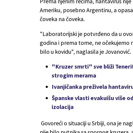
Prema njenim rečima, hantavirus nije n
Ameriku, posebno Argentinu, a opasan 
čoveka na čoveka.
"Laboratorijski je potvrđeno da u ovom
godina i prema tome, ne očekujemo muta
bilo u kovidu", naglasila je Jovanović.
"Kruzer smrti" sve bliži Tener
strogim merama
Ivanjičanka preživela hantaviru
Španske vlasti evakuišu više od
izolacija
Govoreći o situaciji u Srbiji, ona je n
nije bilo putnika sa spornog kruzera, 