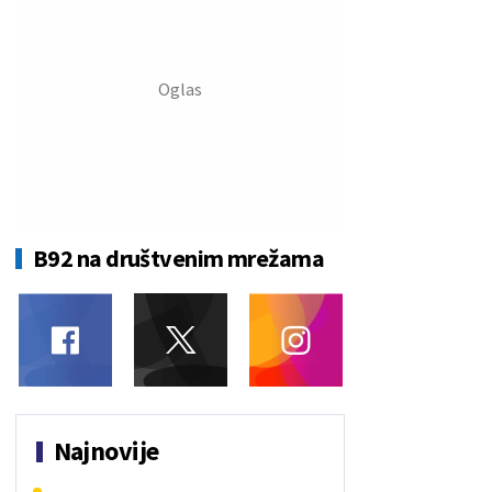
B92 na društvenim mrežama
Najnovije