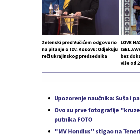
Zelenski pred Vučićem odgovorio
LOVE NA
na pitanje o tzv. Kosovu: Odjekuju
ISELJAVA
reči ukrajinskog predsednika
bez doka
više od 
Upozorenje naučnika: Suša i p
Ovo su prve fotografije "kruze
putnika FOTO
"MV Hondius" stigao na Teneri