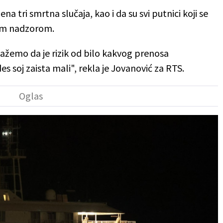
na tri smrtna slučaja, kao i da su svi putnici koji se
kim nadzorom.
emo da je rizik od bilo kakvog prenosa
s soj zaista mali", rekla je Jovanović za RTS.