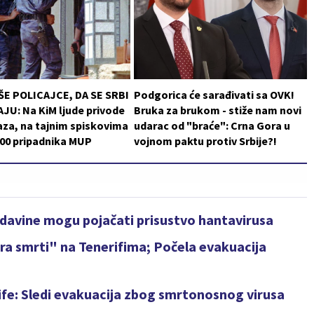
ŠE POLICAJCE, DA SE SRBI
Podgorica će sarađivati sa OVK!
JU: Na KiM ljude privode
Bruka za brukom - stiže nam novi
za, na tajnim spiskovima
udarac od "braće": Crna Gora u
200 pripadnika MUP
vojnom paktu protiv Srbije?!
adavine mogu pojačati prisustvo hantavirusa
ra smrti" na Tenerifima; Počela evakuacija
fe: Sledi evakuacija zbog smrtonosnog virusa