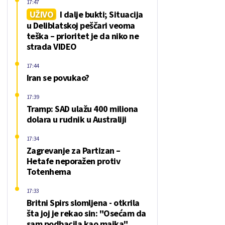
17:47
UŽIVO
I dalje bukti; Situacija
u Deliblatskoj peščari veoma
teška – prioritet je da niko ne
strada VIDEO
17:44
Iran se povukao?
17:39
Tramp: SAD ulažu 400 miliona
dolara u rudnik u Australiji
17:34
Zagrevanje za Partizan –
Hetafe neporažen protiv
Totenhema
17:33
Britni Spirs slomljena - otkrila
šta joj je rekao sin: "Osećam da
sam podbacila kao majka"