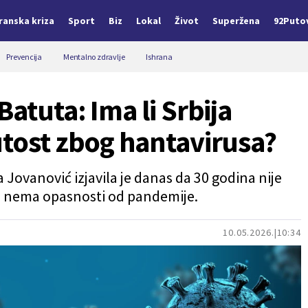
Iranska kriza
Sport
Biz
Lokal
Život
Superžena
92Puto
Prevencija
Mentalno zdravlje
Ishrana
Batuta: Ima li Srbija
utost zbog hantavirusa?
 Jovanović izjavila je danas da 30 godina nije
da nema opasnosti od pandemije.
10.05.2026.
10:34