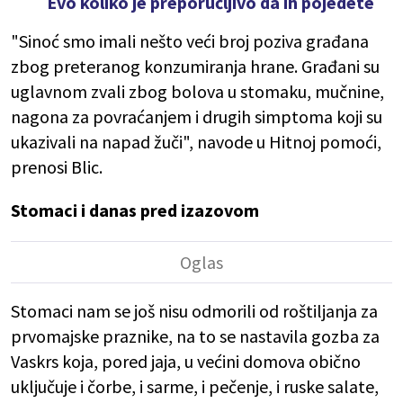
Evo koliko je preporučljivo da ih pojedete
"Sinoć smo imali nešto veći broj poziva građana
zbog preteranog konzumiranja hrane. Građani su
uglavnom zvali zbog bolova u stomaku, mučnine,
nagona za povraćanjem i drugih simptoma koji su
ukazivali na napad žuči", navode u Hitnoj pomoći,
prenosi Blic.
Stomaci i danas pred izazovom
Stomaci nam se još nisu odmorili od roštiljanja za
prvomajske praznike, na to se nastavila gozba za
Vaskrs koja, pored jaja, u većini domova obično
uključuje i čorbe, i sarme, i pečenje, i ruske salate,