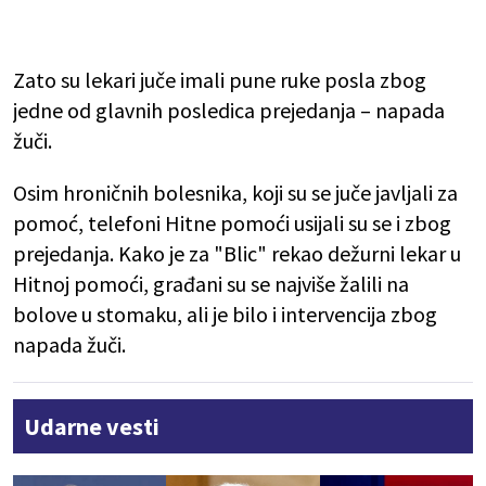
Zato su lekari juče imali pune ruke posla zbog
jedne od glavnih posledica prejedanja – napada
žuči.
Osim hroničnih bolesnika, koji su se juče javljali za
pomoć, telefoni Hitne pomoći usijali su se i zbog
prejedanja. Kako je za "Blic" rekao dežurni lekar u
Hitnoj pomoći, građani su se najviše žalili na
bolove u stomaku, ali je bilo i intervencija zbog
napada žuči.
Udarne vesti