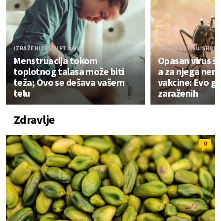
IZRAŽENIJI SIMPTOMI
OPASNOST I U SRBIJ
Menstruacija tokom
Opasan virus ši
toplotnog talasa može biti
a za njega nema
teža; Ovo se dešava vašem
vakcine: Evo gd
telu
zaraženih
Zdravlje
0