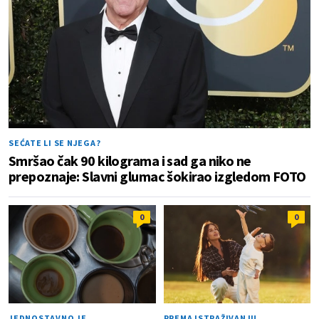
SEĆATE LI SE NJEGA?
Smršao čak 90 kilograma i sad ga niko ne
prepoznaje: Slavni glumac šokirao izgledom FOTO
0
0
JEDNOSTAVNO JE
PREMA ISTRAŽIVANJU