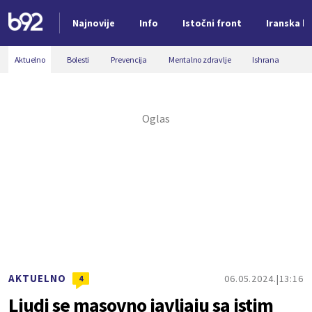
Najnovije
Info
Istočni front
Iranska kr
Nova vest
Aktuelno
Bolesti
Prevencija
Mentalno zdravlje
Ishrana
AKTUELNO
06.05.2024.
13:16
4
Ljudi se masovno javljaju sa istim