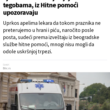
tegobama, iz Hitne pomoći
upozoravaju
Uprkos apelima lekara da tokom praznika ne
preterujemo u hrani i piću, naročito posle
posta, sudeći prema izveštaju iz beogradske
službe hitne pomoći, mnogi nisu mogli da
odole uskršnjoj trpezi.
Izvor:
Blic.rs