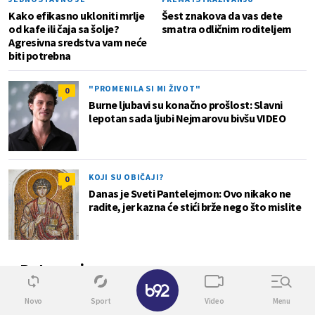
Kako efikasno ukloniti mrlje
Šest znakova da vas dete
od kafe ili čaja sa šolje?
smatra odličnim roditeljem
Agresivna sredstva vam neće
biti potrebna
"PROMENILA SI MI ŽIVOT"
0
Burne ljubavi su konačno prošlost: Slavni
lepotan sada ljubi Nejmarovu bivšu VIDEO
KOJI SU OBIČAJI?
0
Danas je Sveti Pantelejmon: Ovo nikako ne
radite, jer kazna će stići brže nego što mislite
Putovanja
✕
Novo
Sport
Video
Menu
0