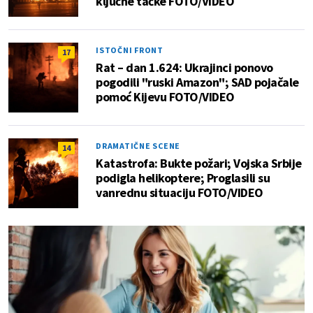
ključne tačke FOTO/VIDEO
ISTOČNI FRONT
17
Rat – dan 1.624: Ukrajinci ponovo
pogodili "ruski Amazon"; SAD pojačale
pomoć Kijevu FOTO/VIDEO
DRAMATIČNE SCENE
14
Katastrofa: Bukte požari; Vojska Srbije
podigla helikoptere; Proglasili su
vanrednu situaciju FOTO/VIDEO