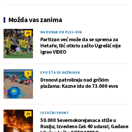
Možda vas zanima
NA KORAK OD PLEJ-OFA
80
Partizan već može da se sprema za
Hetafe; Ilić otkrio zašto Ugrešić nije
igrao VIDEO
EVO ŠTA SE KAŽNJAVA
6
Dronovi patroliraju nad grčkim
plažama: Kazne idu do 73.000 evra
ISTOČNI FRONT
16
50.000 Severnokorejanaca stiže u
Rusiju; Izvedeno čak 40 udara!; Gađane