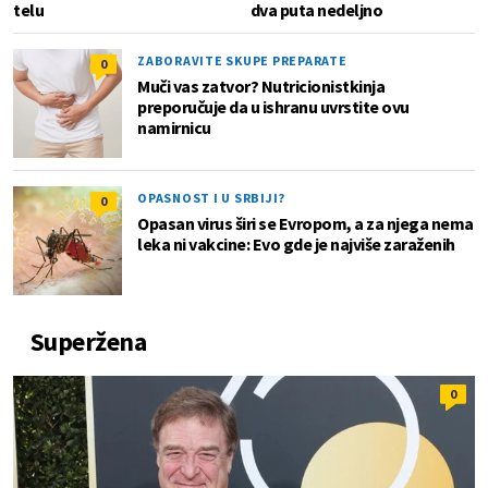
telu
dva puta nedeljno
ZABORAVITE SKUPE PREPARATE
0
Muči vas zatvor? Nutricionistkinja
preporučuje da u ishranu uvrstite ovu
namirnicu
OPASNOST I U SRBIJI?
0
Opasan virus širi se Evropom, a za njega nema
leka ni vakcine: Evo gde je najviše zaraženih
Superžena
0