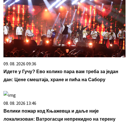
09. 08. 2026 09:36
Идете у Гучу? Ево колико пара вам треба за један
дан: Цене смештаја, хране и пића на Сабору
08. 08. 2026 13:46
Велики пожар код Књажевца и даље није
локализован: Ватрогасци непрекидно на терену