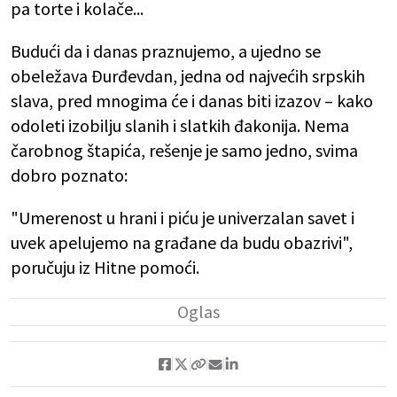
pa torte i kolače...
Budući da i danas praznujemo, a ujedno se
obeležava Đurđevdan, jedna od najvećih srpskih
slava, pred mnogima će i danas biti izazov – kako
odoleti izobilju slanih i slatkih đakonija. Nema
čarobnog štapića, rešenje je samo jedno, svima
dobro poznato:
"Umerenost u hrani i piću je univerzalan savet i
uvek apelujemo na građane da budu obazrivi",
poručuju iz Hitne pomoći.