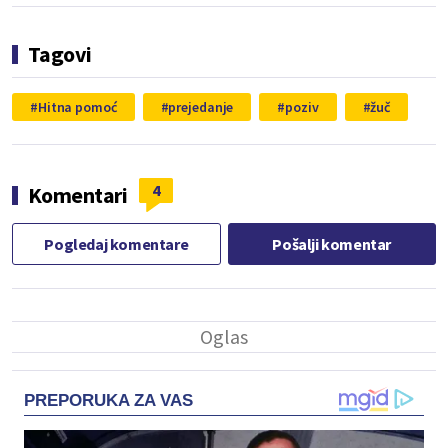
Tagovi
Hitna pomoć
prejedanje
poziv
žuč
4
Komentari
Pogledaj komentare
Pošalji komentar
PREPORUKA ZA VAS