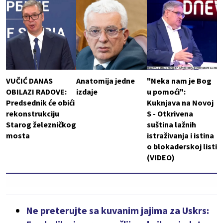
VUČIĆ DANAS
Anatomija jedne
"Neka nam je Bog
OBILAZI RADOVE:
izdaje
u pomoći":
Predsednik će obići
Kuknjava na Novoj
rekonstrukciju
S - Otkrivena
Starog železničkog
suština lažnih
mosta
istraživanja i istina
o blokaderskoj listi
(VIDEO)
Ne preterujte sa kuvanim jajima za Uskrs: