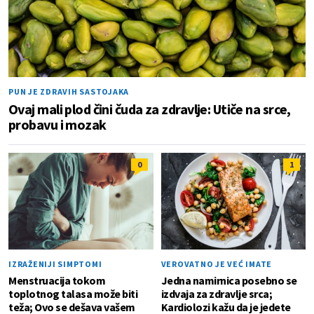
PUN JE ZDRAVIH SASTOJAKA
Ovaj mali plod čini čuda za zdravlje: Utiče na srce,
probavu i mozak
0
1
IZRAŽENIJI SIMPTOMI
VEROVATNO JE VEĆ IMATE
Menstruacija tokom
Jedna namirnica posebno se
toplotnog talasa može biti
izdvaja za zdravlje srca;
teža; Ovo se dešava vašem
Kardiolozi kažu da je jedete