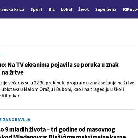
Iranska kriza
Sport
Biz
Lokal
Život
Superžena
92Puto
O
: Na TV ekranima pojavila se poruka u znak
 na žrtve
izije večeras su u 22.30 prekinule program u znak sećanja na žrtve
ubistava u Malom Orašju i Duboni, kao i na tragediju u školi
 Ribnikar".
NE ZABORAVLJA
 9 mladih života – tri godine od masovnog
a kod Mladenovca; Blažićima maksimalne kazne