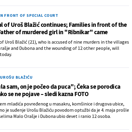
IN FRONT OF SPECIAL COURT
al of Uroš Blažić continues; Families in front of the
Father of murdered girl in "Ribnikar" came
 of Uroš Blažić (21), who is accused of nine murders in the villages
rašje and Dubona and the wounding of 12 other people, will
today.
 UROŠU BLAŽIĆU
la sam, on je počeo da puca"; Čeka se porodica
ako se ne pojave – sledi kazna FOTO
jem mladića povređenog u masakru, komšinice i drugova ubice,
no je suđenje Urošu Blažiću povodom optužbi da je 4. maja prošle
selima Malo Orašje i Dubona ubio devet i ranio 12 osoba.