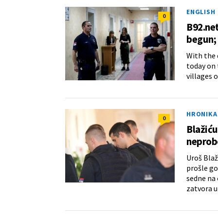
ENGLISH
0
B92.net
begun;
With the 
today on 
villages 
HRONIKA
0
Blažiću
neprob
Uroš Blaž
prošle go
sedne na 
zatvora u