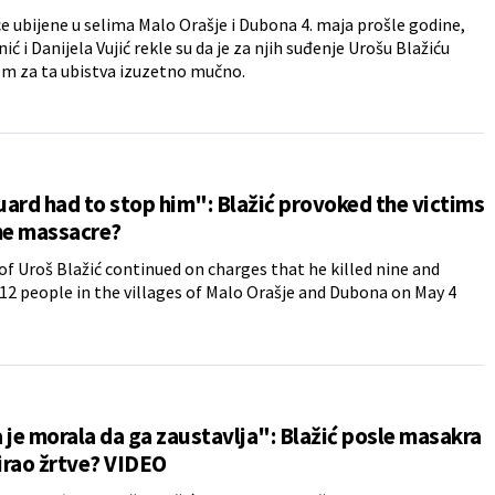
e ubijene u selima Malo Orašje i Dubona 4. maja prošle godine,
ić i Danijela Vujić rekle su da je za njih suđenje Urošu Blažiću
m za ta ubistva izuzetno mučno.
ard had to stop him": Blažić provoked the victims
he massacre?
 of Uroš Blažić continued on charges that he killed nine and
2 people in the villages of Malo Orašje and Dubona on May 4
 je morala da ga zaustavlja": Blažić posle masakra
irao žrtve? VIDEO