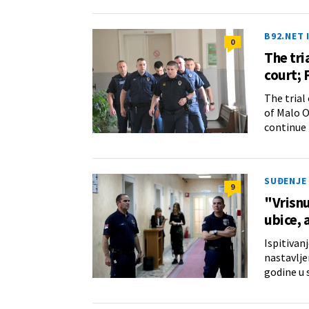
B92.NET 
0
The tri
court; 
The trial
of Malo O
continue 
SUĐENJE
9
"Vrisnu
ubice, 
Ispitivan
nastavlje
godine u 