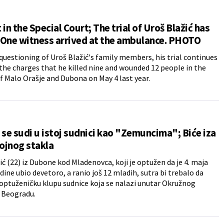
 in the Special Court; The trial of Uroš Blažić has
 One witness arrived at the ambulance. PHOTO
questioning of Uroš Blažić's family members, his trial continues
the charges that he killed nine and wounded 12 people in the
of Malo Orašje and Dubona on May 4 last year.
 se sudi u istoj sudnici kao "Zemuncima"; Biće iza
ojnog stakla
ić (22) iz Dubone kod Mladenovca, koji je optužen da je 4. maja
dine ubio devetoro, a ranio još 12 mladih, sutra bi trebalo da
optuženičku klupu sudnice koja se nalazi unutar Okružnog
 Beogradu.