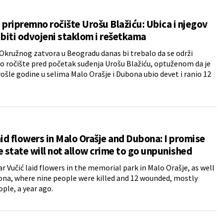
 pripremno ročište Urošu Blažiću: Ubica i njegov
 biti odvojeni staklom i rešetkama
 Okružnog zatvora u Beogradu danas bi trebalo da se održi
 ročište pred početak suđenja Urošu Blažiću, optuženom da je
rošle godine u selima Malo Orašje i Dubona ubio devet i ranio 12
aid flowers in Malo Orašje and Dubona: I promise
e state will not allow crime to go unpunished
r Vučić laid flowers in the memorial park in Malo Orašje, as well
ona, where nine people were killed and 12 wounded, mostly
ple, a year ago.