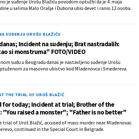
no je suđenje Urošu Blažiću povodom optužbi da je 4. maja
dine u selima Malo Orašje i Dubona ubio devet i ranio 12 osoba.
 NA SUĐENJU UROŠU BLAŽIĆU
 danas; Incident na suđenju; Brat nastradalih:
tao si monstruma" FOTO/VIDEO
lnom sudu u Beogradu danas je nastavljeno suđenje Urošu
 optuženom za masovno ubistvo kod Mladenovca i Smedereva.
AT THE TRIAL OF UROŠ BLAŽIĆ
 for today; Incident at trial; Brother of the
: "You raised a monster"; "Father is no better"
e trial of Uroš Blažić, accused of mass murder near Mladenovac
revo, continued in the Special Court in Belgrade.