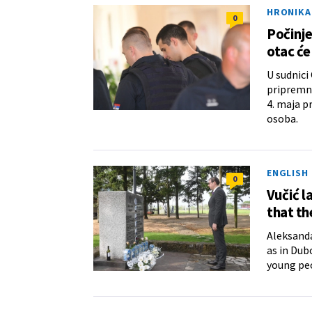
HRONIKA
0
Počinje
otac će
U sudnici
pripremno
4. maja p
osoba.
ENGLISH
0
Vučić l
that th
Aleksanda
as in Dub
young peo