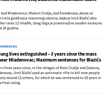
 kod Mladenovca i Malom Orašju, kod Smederava, danas se
 treća godišnjica masovnog ubistva, kada je Uroš Blažić ubio
eško ranio 12 mladih, zbog čega je pravosnažno osuđen na kaznu
d 20 godina.
REMEMBERS
ung lives extinguished – 3 years since the mass
 near Mladenovac; Maximum sentences for Blazićs
en three years since, in the villages of Malo Orašje and Dubona,
enovac, Uroš Blažić used an automatic rifle to kill nine people
usly wound 12 others, for which he was sentenced to 20 years in
a final ruling.