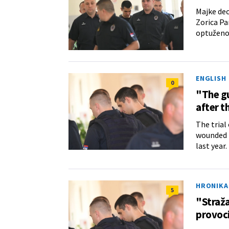
Majke dec
Zorica Pan
optuženo
ENGLISH
0
"The gu
after t
The trial
wounded 1
last year.
HRONIKA
5
"Straža
provoc