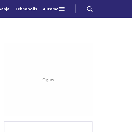
vanja
Tehnopolis
Automobili