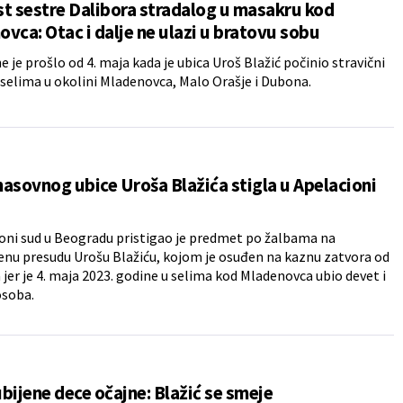
t sestre Dalibora stradalog u masakru kod
vca: Otac i dalje ne ulazi u bratovu sobu
e je prošlo od 4. maja kada je ubica Uroš Blažić počinio stravični
selima u okolini Mladenovca, Malo Orašje i Dubona.
asovnog ubice Uroša Blažića stigla u Apelacioni
oni sud u Beogradu pristigao je predmet po žalbama na
nu presudu Urošu Blažiću, kojom je osuđen na kaznu zatvora od
 jer je 4. maja 2023. godine u selima kod Mladenovca ubio devet i
osoba.
bijene dece očajne: Blažić se smeje