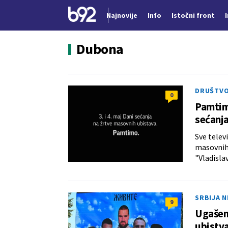
Najnovije
Info
Istočni front
Nova vest
Dubona
DRUŠTV
0
Pamtimo
sećanja
Sve telev
masovnih 
"Vladislav
SRBIJA 
9
Ugašeno
ubistv