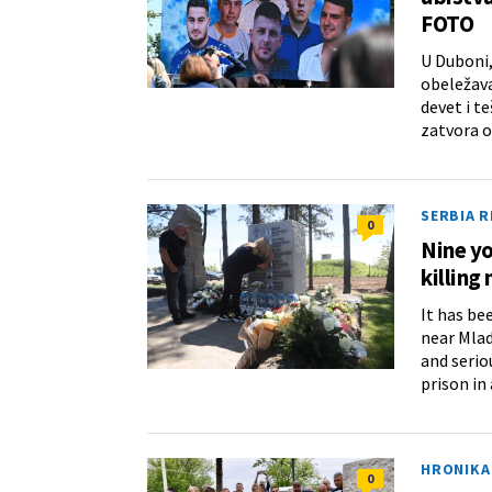
FOTO
U Duboni,
obeležava
devet i t
zatvora o
SERBIA 
0
Nine yo
killing
It has be
near Mlad
and serio
prison in 
HRONIKA
0