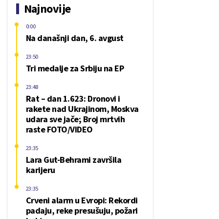
Najnovije
0:00
Na današnji dan, 6. avgust
23:50
Tri medalje za Srbiju na EP
23:48
Rat – dan 1.623: Dronovi i
rakete nad Ukrajinom, Moskva
udara sve jače; Broj mrtvih
raste FOTO/VIDEO
23:35
Lara Gut-Behrami završila
karijeru
23:35
Crveni alarm u Evropi: Rekordi
padaju, reke presušuju, požari