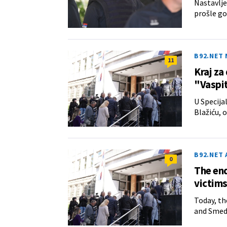
Nastavlje
prošle go
B92.NET
11
Kraj za
"Vaspi
U Specija
Blažiću,
B92.NET 
0
The end
victims
Today, th
and Smede