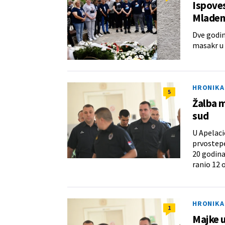
Ispoves
Mladeno
Dve godin
masakr u 
HRONIKA
5
Žalba m
sud
U Apelaci
prvostepe
20 godina
ranio 12 
HRONIKA
1
Majke u