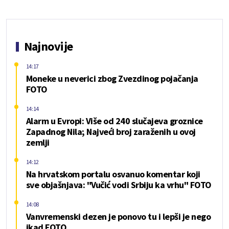
Najnovije
14:17
Moneke u neverici zbog Zvezdinog pojačanja
FOTO
14:14
Alarm u Evropi: Više od 240 slučajeva groznice
Zapadnog Nila; Najveći broj zaraženih u ovoj
zemlji
14:12
Na hrvatskom portalu osvanuo komentar koji
sve objašnjava: "Vučić vodi Srbiju ka vrhu" FOTO
14:08
Vanvremenski dezen je ponovo tu i lepši je nego
ikad FOTO