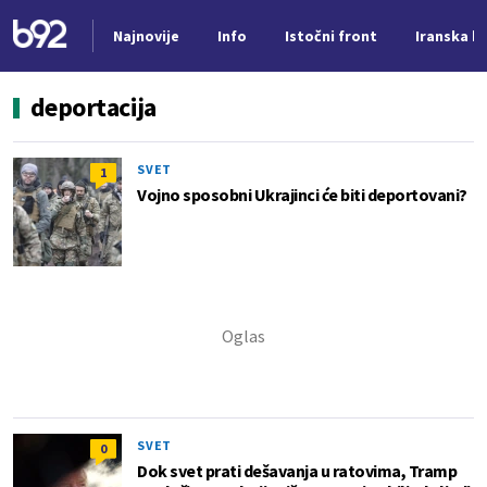
Najnovije
Info
Istočni front
Iranska kr
Nova vest
deportacija
SVET
1
Vojno sposobni Ukrajinci će biti deportovani?
SVET
0
Dok svet prati dešavanja u ratovima, Tramp