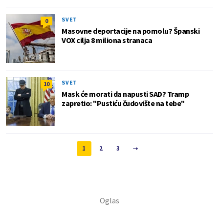
SVET
0
Masovne deportacije na pomolu? Španski
VOX cilja 8 miliona stranaca
SVET
10
Mask će morati da napusti SAD? Tramp
zapretio: "Pustiću čudovište na tebe"
1
2
3