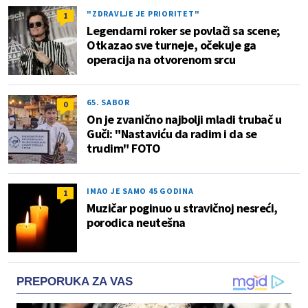
"ZDRAVLJE JE PRIORITET"
1
Legendarni roker se povlači sa scene;
Otkazao sve turneje, očekuje ga
operacija na otvorenom srcu
65. SABOR
0
On je zvanično najbolji mladi trubač u
Guči: "Nastaviću da radim i da se
trudim" FOTO
IMAO JE SAMO 45 GODINA
1
Muzičar poginuo u stravičnoj nesreći,
porodica neutešna
PREPORUKA ZA VAS