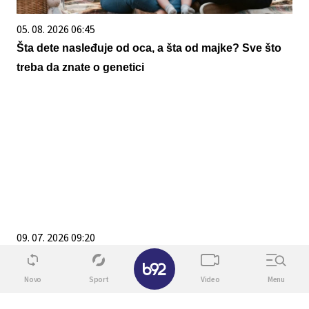
05. 08. 2026 06:45
Šta dete nasleđuje od oca, a šta od majke? Sve što
treba da znate o genetici
09. 07. 2026 09:20
Komfor po meri klijenata: nova linija paketa ALTA
✕
banke
Novo
Sport
Video
Menu