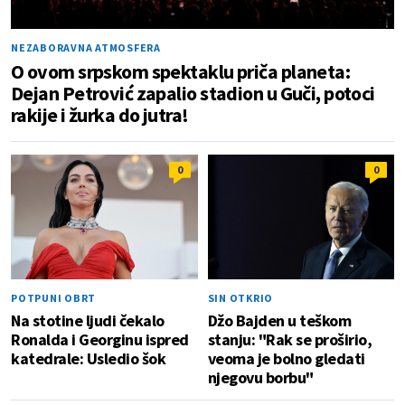
NEZABORAVNA ATMOSFERA
O ovom srpskom spektaklu priča planeta:
Dejan Petrović zapalio stadion u Guči, potoci
rakije i žurka do jutra!
0
0
POTPUNI OBRT
SIN OTKRIO
Na stotine ljudi čekalo
Džo Bajden u teškom
Ronalda i Georginu ispred
stanju: "Rak se proširio,
katedrale: Usledio šok
veoma je bolno gledati
njegovu borbu"