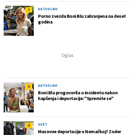
AKTUELNO
7
Porno zvezda Boni Blu zabranjena na deset
godina
AKTUELNO
0
Boni Blu progovorila o incidentu nakon
hapšenja i deportacije: "Spremite se"
SVET
0
Masovne deportacije u Nemačkoj? Zoder