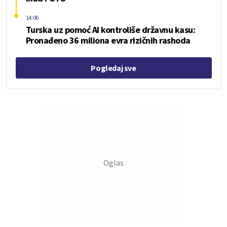
14:06
Turska uz pomoć AI kontroliše državnu kasu:
Pronađeno 36 miliona evra rizičnih rashoda
Pogledaj sve