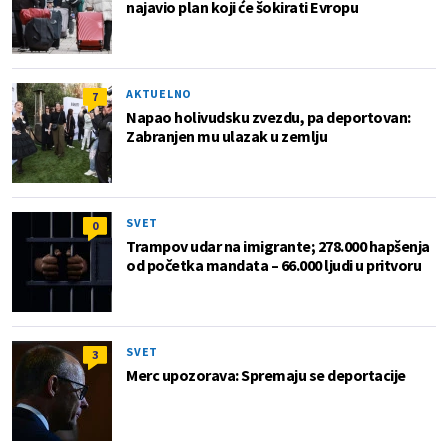
najavio plan koji će šokirati Evropu
AKTUELNO
7
Napao holivudsku zvezdu, pa deportovan:
Zabranjen mu ulazak u zemlju
SVET
0
Trampov udar na imigrante; 278.000 hapšenja
od početka mandata – 66.000 ljudi u pritvoru
SVET
3
Merc upozorava: Spremaju se deportacije