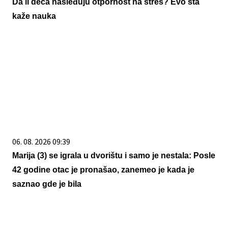
Da li deca nasleđuju otpornost na stres? Evo šta
kaže nauka
06. 08. 2026 09:39
Marija (3) se igrala u dvorištu i samo je nestala: Posle
42 godine otac je pronašao, zanemeo je kada je
saznao gde je bila