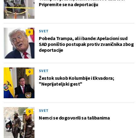
Pripremite se na deportaciju
SVET
0
Pobeda Trampa, ali i bande: Apelacioni sud
SAD poništio postupak protiv zvaničnika zbog
deportacije
SVET
0
Žestok sukob Kolumbije i Ekvadora;
"Neprijateljski gest"
SVET
0
Nemci se dogovorili sa talibanima