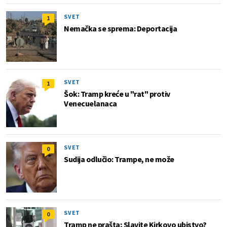
SVET
1
Nemačka se sprema: Deportacija
SVET
1
Šok: Tramp kreće u "rat" protiv
Venecuelanaca
SVET
0
Sudija odlučio: Trampe, ne može
SVET
0
Tramp ne prašta; Slavite Kirkovo ubistvo?