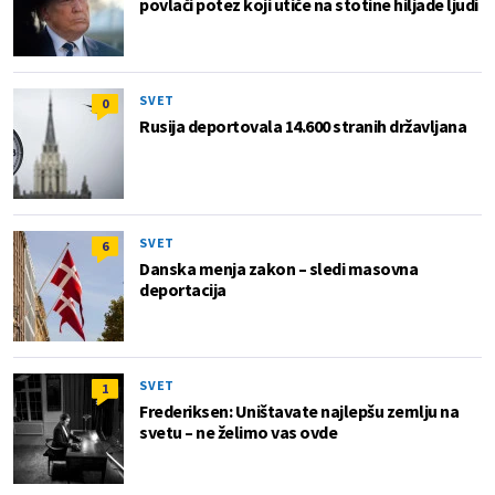
povlači potez koji utiče na stotine hiljade ljudi
SVET
0
Rusija deportovala 14.600 stranih državljana
SVET
6
Danska menja zakon – sledi masovna
deportacija
SVET
1
Frederiksen: Uništavate najlepšu zemlju na
svetu – ne želimo vas ovde