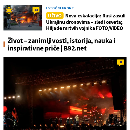
ISTOČNI FRONT
14
UŽIVO
Nova eskalacija; Rusi zasuli
Ukrajinu dronovima – sledi osveta;
Hiljade mrtvih vojnika FOTO/VIDEO
Život – zanimljivosti, istorija, nauka i
inspirativne priče | B92.net
0