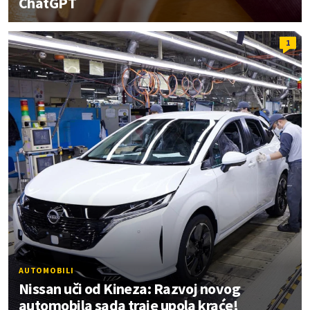
ChatGPT
1
AUTOMOBILI
Nissan uči od Kineza: Razvoj novog
automobila sada traje upola kraće!