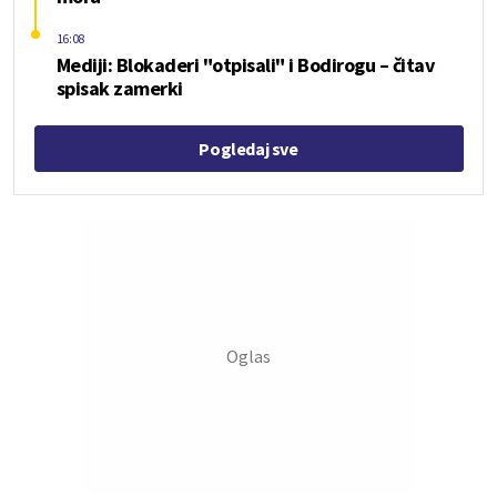
16:08
Mediji: Blokaderi "otpisali" i Bodirogu – čitav
spisak zamerki
Pogledaj sve