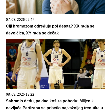
07. 08. 2026 09:47
Čiji hromozom određuje pol deteta? XX rađa se
devojčica, XY rađa se dečak
08. 08. 2026 13:22
Sahranio dedu, pa dao koš za pobedu: Miljenik
navijača Partizana se prisetio najvažnijeg trenutka u