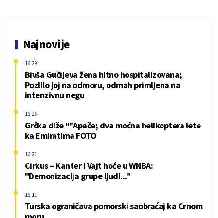
Najnovije
16:29
Bivša Gučijeva žena hitno hospitalizovana;
Pozlilo joj na odmoru, odmah primljena na
intenzivnu negu
16:26
Grčka diže ""Apače; dva moćna helikoptera lete
ka Emiratima FOTO
16:22
Cirkus – Kanter i Vajt hoće u WNBA:
"Demonizacija grupe ljudi..."
16:11
Turska ograničava pomorski saobraćaj ka Crnom
moru