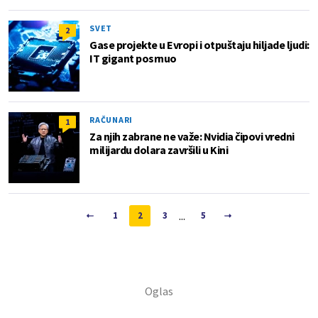
SVET
2
Gase projekte u Evropi i otpuštaju hiljade ljudi:
IT gigant posrnuo
RAČUNARI
1
Za njih zabrane ne važe: Nvidia čipovi vredni
milijardu dolara završili u Kini
...
1
2
3
5