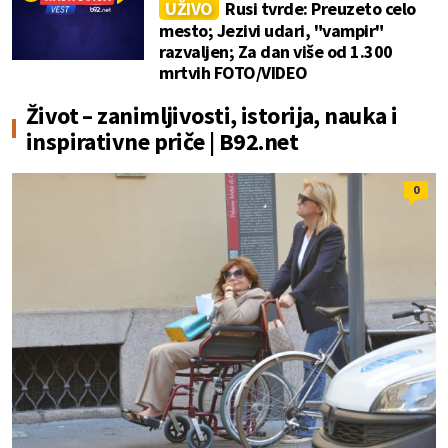
UŽIVO
Rusi tvrde: Preuzeto celo
mesto; Jezivi udari, "vampir"
razvaljen; Za dan više od 1.300
mrtvih FOTO/VIDEO
Život – zanimljivosti, istorija, nauka i
inspirativne priče | B92.net
0