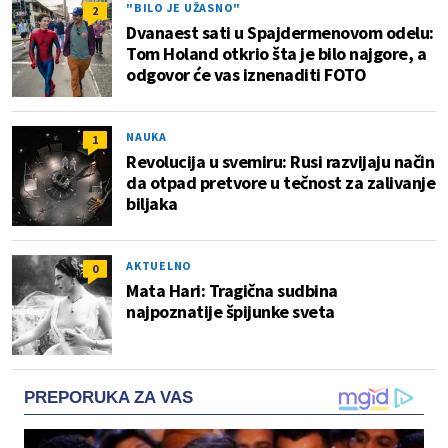
"BILO JE UŽASNO"
2
Dvanaest sati u Spajdermenovom odelu:
Tom Holand otkrio šta je bilo najgore, a
odgovor će vas iznenaditi FOTO
NAUKA
1
Revolucija u svemiru: Rusi razvijaju način
da otpad pretvore u tečnost za zalivanje
biljaka
AKTUELNO
0
Mata Hari: Tragična sudbina
najpoznatije špijunke sveta
PREPORUKA ZA VAS