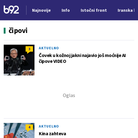
Najnovije
Info
Istočni front
Iranska kr
Nova vest
čipovi
AKTUELNO
3
Čovek u kožnoj jakni najavio još moćnije AI
čipove VIDEO
AKTUELNO
4
Kina zahteva