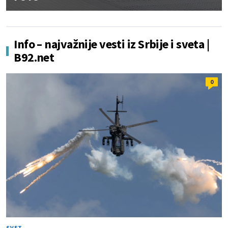
Info – najvažnije vesti iz Srbije i sveta |
B92.net
0
SVET