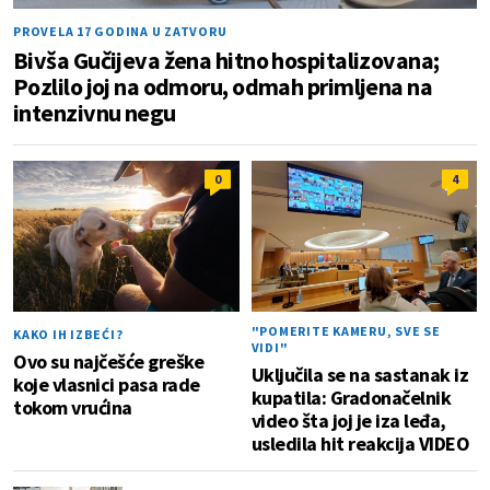
PROVELA 17 GODINA U ZATVORU
Bivša Gučijeva žena hitno hospitalizovana;
Pozlilo joj na odmoru, odmah primljena na
intenzivnu negu
0
4
"POMERITE KAMERU, SVE SE
KAKO IH IZBEĆI?
VIDI"
Ovo su najčešće greške
Uključila se na sastanak iz
koje vlasnici pasa rade
kupatila: Gradonačelnik
tokom vrućina
video šta joj je iza leđa,
usledila hit reakcija VIDEO