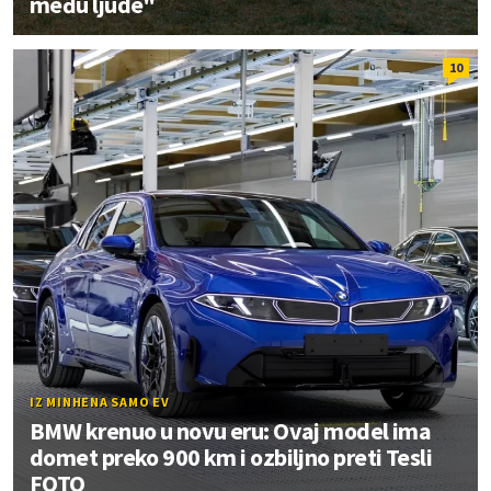
među ljude"
10
IZ MINHENA SAMO EV
BMW krenuo u novu eru: Ovaj model ima
domet preko 900 km i ozbiljno preti Tesli
FOTO