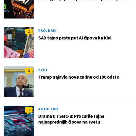
RAČUNARI
1
SAD tajno prate put AI čipova ka Kini
SVET
3
Tramp najavio nove carine od 100 odsto
AKTUELNO
1
Drama u TSMC-u: Procurile tajne
najnaprednijih čipova na svetu