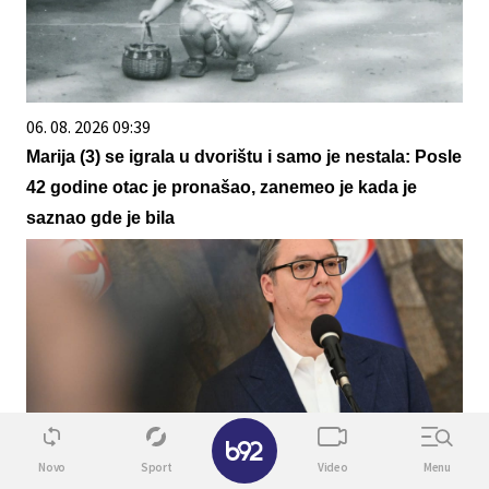
06. 08. 2026 09:39
Marija (3) se igrala u dvorištu i samo je nestala: Posle
42 godine otac je pronašao, zanemeo je kada je
saznao gde je bila
✕
Novo
Sport
Video
Menu
08. 08. 2026 13:33