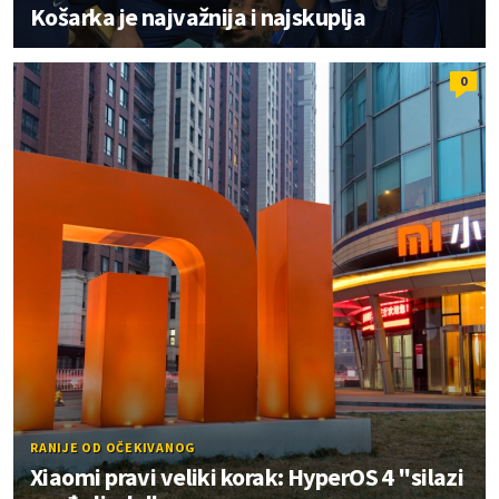
Košarka je najvažnija i najskuplja
0
RANIJE OD OČEKIVANOG
Xiaomi pravi veliki korak: HyperOS 4 "silazi