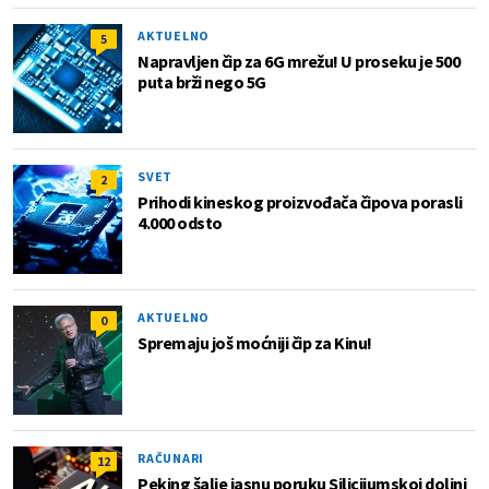
AKTUELNO
5
Napravljen čip za 6G mrežu! U proseku je 500
puta brži nego 5G
SVET
2
Prihodi kineskog proizvođača čipova porasli
4.000 odsto
AKTUELNO
0
Spremaju još moćniji čip za Kinu!
RAČUNARI
12
Peking šalje jasnu poruku Silicijumskoj dolini