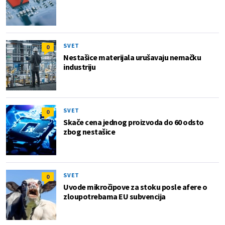
SVET
0
Nestašice materijala urušavaju nemačku
industriju
SVET
0
Skače cena jednog proizvoda do 60 odsto
zbog nestašice
SVET
0
Uvode mikročipove za stoku posle afere o
zloupotrebama EU subvencija