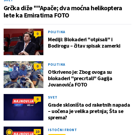
Grčka diže ""Apače; dva moćna helikoptera
lete ka Emiratima FOTO
POLITIKA
0
Mediji: Blokaderi "otpisali" i
Bodirogu – čitav spisak zamerki
POLITIKA
0
Otkriveno je: Zbog ovoga su
blokaderi "precrtali" Gagija
Jovanovića FOTO
SVET
0
Grade skloništa od raketnih napada
– uočena je velika pretnja; Šta se
sprema?
ISTOČNI FRONT
10