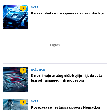
SVET
2
Kina odobrila izvoz čipova za auto-industriju
RAČUNARI
6
Kinezi imaju analogni čip koji je hiljadu puta
brži od najnaprednijih procesora
SVET
1
Povećava se nestašica čipova u Nemačkoj