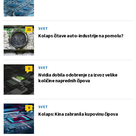
SVET
21
Kolaps čitave auto-industrije na pomolu?
SVET
0
Nvidia dobila odobrenje za izvoz velike
količine naprednih čipova
SVET
9
Kolaps: Kina zabranila kupovinu čipova