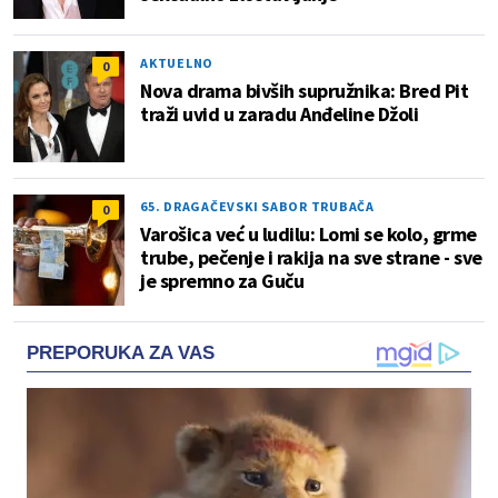
AKTUELNO
0
Nova drama bivših supružnika: Bred Pit
traži uvid u zaradu Anđeline Džoli
65. DRAGAČEVSKI SABOR TRUBAČA
0
Varošica već u ludilu: Lomi se kolo, grme
trube, pečenje i rakija na sve strane - sve
je spremno za Guču
PREPORUKA ZA VAS