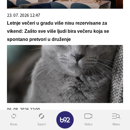
23. 07. 2026 12:47
Letnje večeri u gradu više nisu rezervisane za
vikend: Zašto sve više ljudi bira večeru koja se
spontano pretvori u druženje
06. 08. 2026 22:00
✕
Како дресирати мачку? Уз ове једноставне
Novo
Sport
Video
Menu
савете ваша љубимица може научити нове