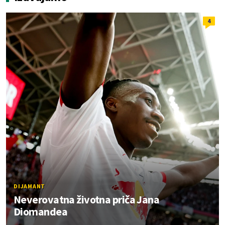
4
DIJAMANT
Neverovatna životna priča Jana
Diomandea