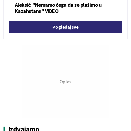
Aleksić: "Nemamo čega da se plašimo u
Kazahstanu" VIDEO
Pogledaj sve
Izdvajamo