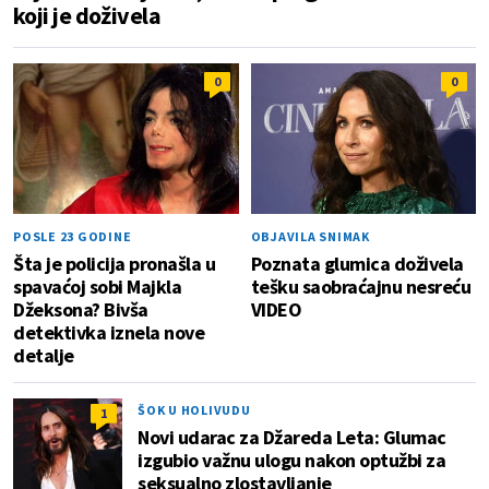
koji je doživela
0
0
POSLE 23 GODINE
OBJAVILA SNIMAK
Šta je policija pronašla u
Poznata glumica doživela
spavaćoj sobi Majkla
tešku saobraćajnu nesreću
Džeksona? Bivša
VIDEO
detektivka iznela nove
detalje
ŠOK U HOLIVUDU
1
Novi udarac za Džareda Leta: Glumac
izgubio važnu ulogu nakon optužbi za
seksualno zlostavljanje