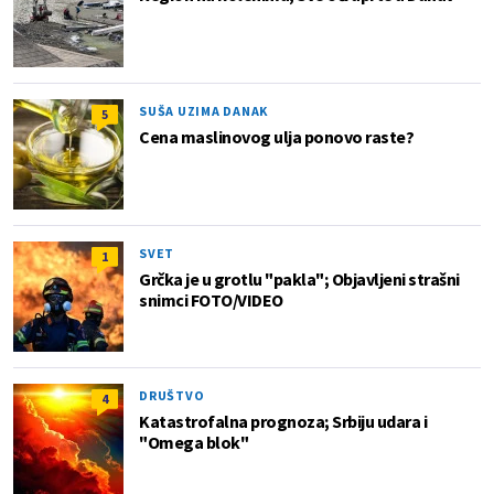
SUŠA UZIMA DANAK
5
Cena maslinovog ulja ponovo raste?
SVET
1
Grčka je u grotlu "pakla"; Objavljeni strašni
snimci FOTO/VIDEO
DRUŠTVO
4
Katastrofalna prognoza; Srbiju udara i
"Omega blok"