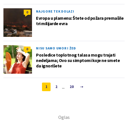
NAJGORE TEK DOLAZI
0
Evropa u plamenu: Štete od požara premašile
tri milijarde evra
NISU SAMO UMOR I ŽEĐ
0
Posledice toplotnog talasa mogu trajati
nedeljama; Ovo su simptomi koje ne smete
da ignorišete
...
1
2
20