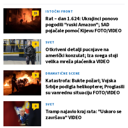
ISTOČNI FRONT
15
Rat – dan 1.624: Ukrajinci ponovo
pogodili "ruski Amazon"; SAD
pojačale pomoć Kijevu FOTO/VIDEO
SVET
0
Otkriveni detalji pucnjave na
američki konzulat; Iza svega stoji
velika mreža plaćenika VIDEO
DRAMATIČNE SCENE
9
Katastrofa: Bukte požari; Vojska
Srbije podigla helikoptere; Proglasili
su vanrednu situaciju FOTO/VIDEO
SVET
0
Tramp najavio kraj rata: "Uskoro se
završava" VIDEO