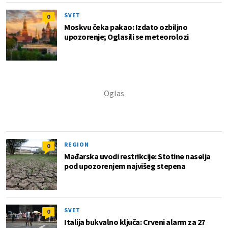
SVET
0
Moskvu čeka pakao: Izdato ozbiljno
upozorenje; Oglasili se meteorolozi
REGION
0
Mađarska uvodi restrikcije: Stotine naselja
pod upozorenjem najvišeg stepena
SVET
0
Italija bukvalno ključa: Crveni alarm za 27