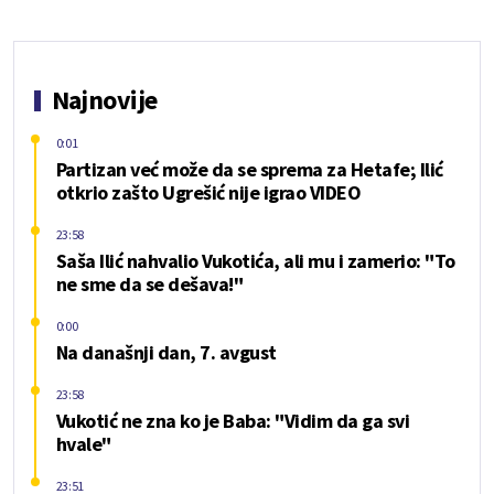
Najnovije
0:01
Partizan već može da se sprema za Hetafe; Ilić
otkrio zašto Ugrešić nije igrao VIDEO
23:58
Saša Ilić nahvalio Vukotića, ali mu i zamerio: "To
ne sme da se dešava!"
0:00
Na današnji dan, 7. avgust
23:58
Vukotić ne zna ko je Baba: "Vidim da ga svi
hvale"
23:51