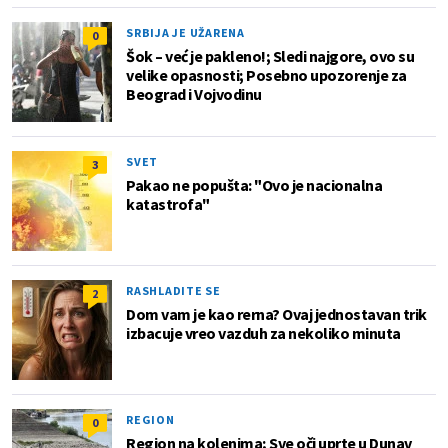
SRBIJA JE UŽARENA
0
Šok – već je pakleno!; Sledi najgore, ovo su
velike opasnosti; Posebno upozorenje za
Beograd i Vojvodinu
SVET
3
Pakao ne popušta: "Ovo je nacionalna
katastrofa"
RASHLADITE SE
2
Dom vam je kao rerna? Ovaj jednostavan trik
izbacuje vreo vazduh za nekoliko minuta
REGION
0
Region na kolenima; Sve oči uprte u Dunav