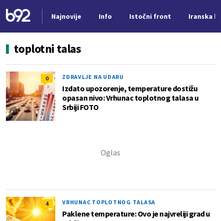
Najnovije
Info
Istočni front
Iranska kr
Nova vest
toplotni talas
ZDRAVLJE NA UDARU
0
Izdato upozorenje, temperature dostižu
opasan nivo: Vrhunac toplotnog talasa u
Srbiji FOTO
VRHUNAC TOPLOTNOG TALASA
4
Paklene temperature: Ovo je najvreliji grad u