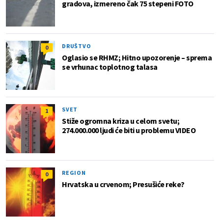
gradova, izmereno čak 75 stepeni FOTO
DRUŠTVO
0
Oglasio se RHMZ; Hitno upozorenje – sprema
se vrhunac toplotnog talasa
SVET
1
Stiže ogromna kriza u celom svetu;
274.000.000 ljudi će biti u problemu VIDEO
REGION
0
Hrvatska u crvenom; Presušiće reke?