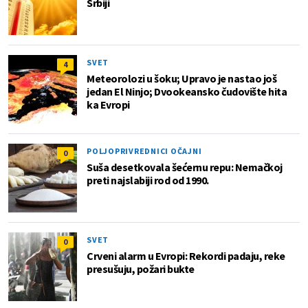
Srbiji
SVET
4
Meteorolozi u šoku; Upravo je nastao još
jedan El Ninjo; Dvookeansko čudovište hita
ka Evropi
POLJOPRIVREDNICI OČAJNI
0
Suša desetkovala šećernu repu: Nemačkoj
preti najslabiji rod od 1990.
SVET
0
Crveni alarm u Evropi: Rekordi padaju, reke
presušuju, požari bukte