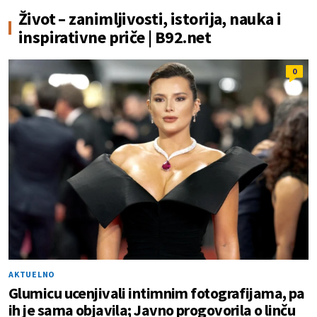
Život – zanimljivosti, istorija, nauka i
inspirativne priče | B92.net
0
AKTUELNO
Glumicu ucenjivali intimnim fotografijama, pa
ih je sama objavila; Javno progovorila o linču