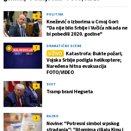
POLITIKA
0
Knežević o izborima u Crnoj Gori:
"Da nije bilo Srbije i Vučića nikada ne
bi pobedili 2020. godine"
DRAMATIČNE SCENE
7
UŽIVO
Katastrofa: Bukte požari;
Vojska Srbije podigla helikoptere;
Naređena hitna evakuacija
FOTO/VIDEO
SVET
0
Tramp brani Hegseta
RAZNO
1
Novine: "Potresni simbol srpskog
stradanja"; "Atomima ciljaju Kinu i