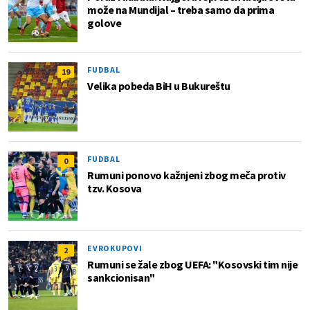
može na Mundijal – treba samo da prima
golove
FUDBAL
19
Velika pobeda BiH u Bukureštu
FUDBAL
0
Rumuni ponovo kažnjeni zbog meča protiv
tzv. Kosova
EVROKUPOVI
2
Rumuni se žale zbog UEFA: "Kosovski tim nije
sankcionisan"