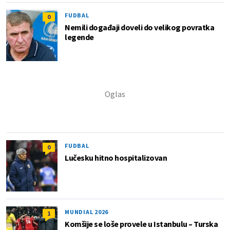
FUDBAL
0
Nemili događaji doveli do velikog povratka
legende
FUDBAL
0
Lučesku hitno hospitalizovan
MUNDIAL 2026
1
Komšije se loše provele u Istanbulu – Turska