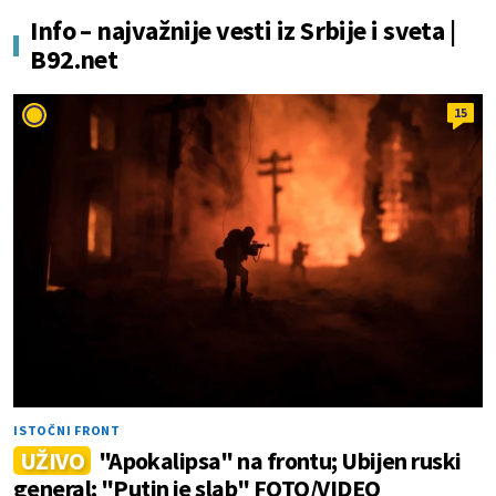
Info – najvažnije vesti iz Srbije i sveta |
B92.net
15
ISTOČNI FRONT
UŽIVO
"Apokalipsa" na frontu; Ubijen ruski
general; "Putin je slab" FOTO/VIDEO