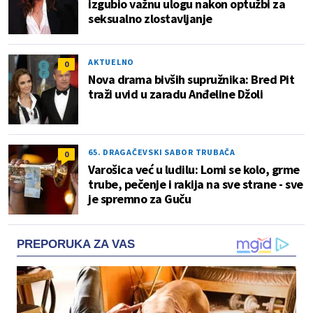
izgubio važnu ulogu nakon optužbi za
seksualno zlostavljanje
AKTUELNO
0
Nova drama bivših supružnika: Bred Pit
traži uvid u zaradu Anđeline Džoli
65. DRAGAČEVSKI SABOR TRUBAČA
0
Varošica već u ludilu: Lomi se kolo, grme
trube, pečenje i rakija na sve strane - sve
je spremno za Guču
PREPORUKA ZA VAS