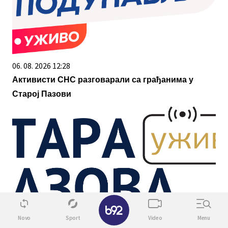
06. 08. 2026 12:28
Активисти СНС разговарали са грађанима у
Старој Пазови
✕
06. 08. 2026 08:56
Novo
Sport
Video
Menu