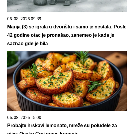
06. 08. 2026 09:39
Marija (3) se igrala u dvorištu i samo je nestala: Posle
42 godine otac je pronašao, zanemeo je kada je
saznao gde je bila
06. 08. 2026 15:00
Probajte hrskavi lemonato, mreže su poludele za
njim: Ovako Grci prave krompir