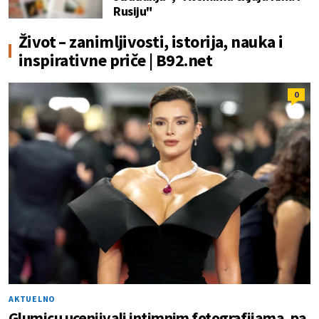
Rusiju"
Život – zanimljivosti, istorija, nauka i
inspirativne priče | B92.net
0
AKTUELNO
Glumicu ucenjivali intimnim fotografijama, pa