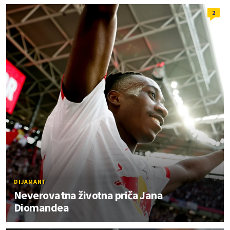
2
DIJAMANT
Neverovatna životna priča Jana
Diomandea