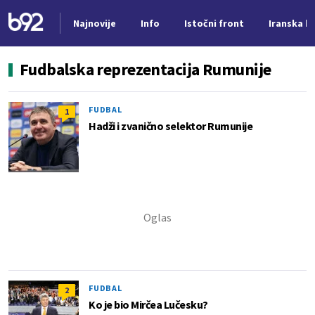
Najnovije
Info
Istočni front
Iranska kr
Nova vest
Fudbalska reprezentacija Rumunije
FUDBAL
1
Hadži i zvanično selektor Rumunije
FUDBAL
2
Ko je bio Mirčea Lučesku?