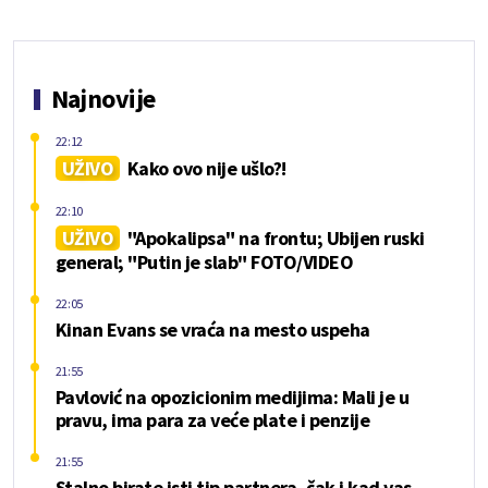
Najnovije
22:12
UŽIVO
Kako ovo nije ušlo?!
22:10
UŽIVO
"Apokalipsa" na frontu; Ubijen ruski
general; "Putin je slab" FOTO/VIDEO
22:05
Kinan Evans se vraća na mesto uspeha
21:55
Pavlović na opozicionim medijima: Mali je u
pravu, ima para za veće plate i penzije
21:55
Stalno birate isti tip partnera, čak i kad vas