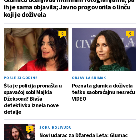
ih je sama objavila; Javno progovorila o linču
koji je doživela
0
0
POSLE 23 GODINE
OBJAVILA SNIMAK
Šta je policija pronašla u
Poznata glumica doživela
spavaćoj sobi Majkla
tešku saobraćajnu nesreću
Džeksona? Bivša
VIDEO
detektivka iznela nove
detalje
ŠOK U HOLIVUDU
1
Novi udarac za Džareda Leta: Glumac