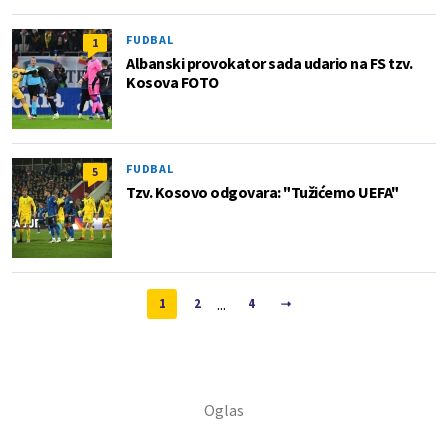
FUDBAL
1
Albanski provokator sada udario na FS tzv.
Kosova FOTO
FUDBAL
5
Tzv. Kosovo odgovara: "Tužićemo UEFA"
...
1
2
4