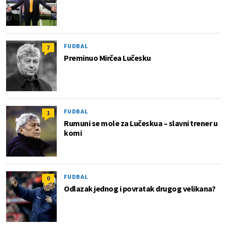
FUDBAL
7
Preminuo Mirčea Lučesku
FUDBAL
1
Rumuni se mole za Lučeskua – slavni trener u
komi
FUDBAL
0
Odlazak jednog i povratak drugog velikana?