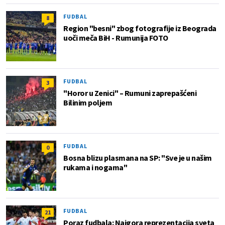
FUDBAL
8
Region "besni" zbog fotografije iz Beograda
uoči meča BiH - Rumunija FOTO
FUDBAL
3
"Horor u Zenici" – Rumuni zaprepašćeni
Bilinim poljem
FUDBAL
0
Bosna blizu plasmana na SP: "Sve je u našim
rukama i nogama"
FUDBAL
21
Poraz fudbala: Najgora reprezentacija sveta