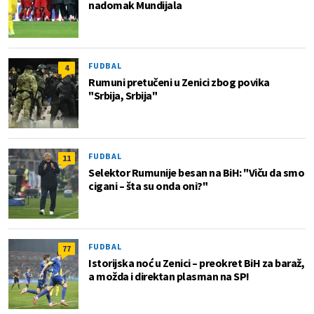
nadomak Mundijala
FUDBAL
4
Rumuni pretučeni u Zenici zbog povika
"Srbija, Srbija"
FUDBAL
11
Selektor Rumunije besan na BiH: "Viču da smo
cigani – šta su onda oni?"
FUDBAL
77
Istorijska noć u Zenici – preokret BiH za baraž,
a možda i direktan plasman na SP!