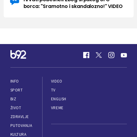
borca: "Sramotno i skandalozno!" VIDEO
INFO
VIDEO
SPORT
TV
BIZ
ENGLISH
ŽIVOT
VREME
ZDRAVLJE
PUTOVANJA
KULTURA