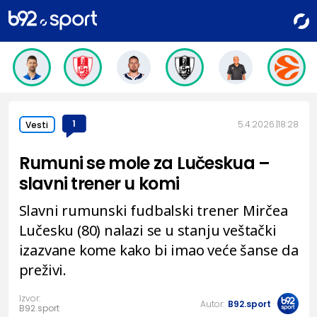
1
5.4.2026.
18:28
Vesti
Rumuni se mole za Lučeskua –
slavni trener u komi
Slavni rumunski fudbalski trener Mirčea
Lučesku (80) nalazi se u stanju veštački
izazvane kome kako bi imao veće šanse da
preživi.
Izvor:
Autor:
B92.sport
B92.sport