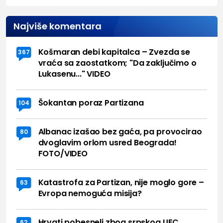
Najviše komentara
Košmaran debi kapitalca – Zvezda se
367
vraća sa zaostatkom; "Da zaključimo o
Lukasenu..." VIDEO
Šokantan poraz Partizana
104
Albanac izašao bez gaća, pa provocirao
80
dvoglavim orlom usred Beograda!
FOTO/VIDEO
Katastrofa za Partizan, nije moglo gore –
63
Evropa nemoguća misija?
Hrvati pobesneli zbog srpskog UFC
62