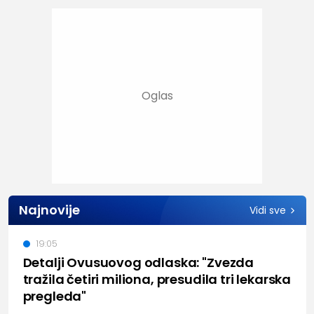
Najnovije
Vidi sve
19:05
Detalji Ovusuovog odlaska: "Zvezda
tražila četiri miliona, presudila tri lekarska
pregleda"