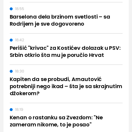
18:55
Barselona dela brzinom svetlosti – sa
Rodrijem je sve dogovoreno
18:42
Perišić "krivac" za Kostićev dolazak u PSV:
Srbin otkrio šta mu je poručio Hrvat
18:30
Kapiten da se probudi, Arnautović
potrebniji nego ikad – šta je sa skrajnutim
džokerom?
18:19
Kenan o rastanku sa Zvezdom: "Ne
zameram nikome, to je posao"