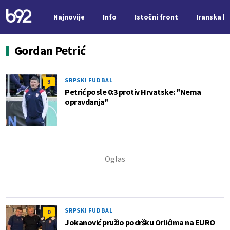
Najnovije
Info
Istočni front
Iranska kr
Nova vest
Gordan Petrić
SRPSKI FUDBAL
3
Petrić posle 0:3 protiv Hrvatske: "Nema
opravdanja"
SRPSKI FUDBAL
0
Jokanović pružio podršku Orlićima na EURO