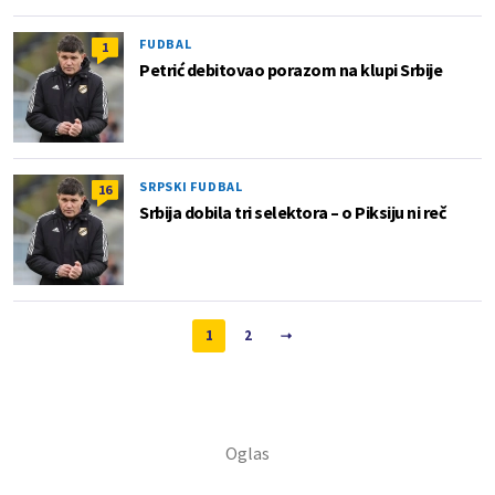
FUDBAL
1
Petrić debitovao porazom na klupi Srbije
SRPSKI FUDBAL
16
Srbija dobila tri selektora – o Piksiju ni reč
1
2