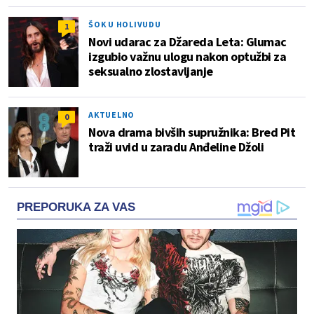
ŠOK U HOLIVUDU
1
Novi udarac za Džareda Leta: Glumac
izgubio važnu ulogu nakon optužbi za
seksualno zlostavljanje
AKTUELNO
0
Nova drama bivših supružnika: Bred Pit
traži uvid u zaradu Anđeline Džoli
PREPORUKA ZA VAS