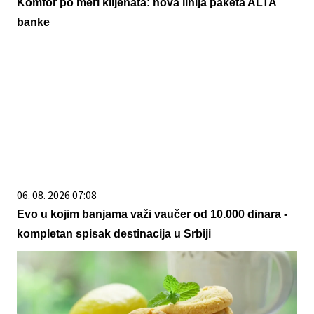
Komfor po meri klijenata: nova linija paketa ALTA
banke
06. 08. 2026 07:08
Evo u kojim banjama važi vaučer od 10.000 dinara -
kompletan spisak destinacija u Srbiji