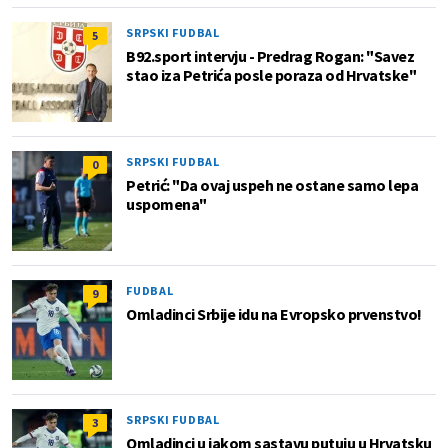
SRPSKI FUDBAL
5
B92.sport intervju - Predrag Rogan: "Savez
stao iza Petrića posle poraza od Hrvatske"
SRPSKI FUDBAL
0
Petrić: "Da ovaj uspeh ne ostane samo lepa
uspomena"
FUDBAL
9
Omladinci Srbije idu na Evropsko prvenstvo!
SRPSKI FUDBAL
3
Omladinci u jakom sastavu putuju u Hrvatsku