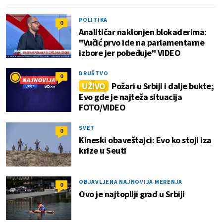
POLITIKA
0
Analitičar naklonjen blokaderima:
"Vučić prvo ide na parlamentarne
izbore jer pobeđuje" VIDEO
DRUŠTVO
0
UŽIVO
Požari u Srbiji i dalje bukte;
Evo gde je najteža situacija
FOTO/VIDEO
SVET
0
Kineski obaveštajci: Evo ko stoji iza
krize u Seuti
OBJAVLJENA NAJNOVIJA MERENJA
0
Ovo je najtopliji grad u Srbiji