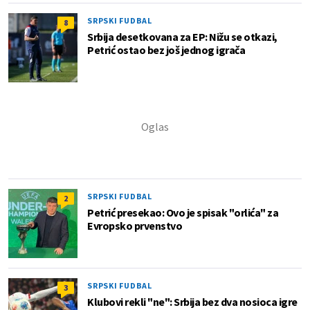
SRPSKI FUDBAL
8
Srbija desetkovana za EP: Nižu se otkazi,
Petrić ostao bez još jednog igrača
SRPSKI FUDBAL
2
Petrić presekao: Ovo je spisak "orlića" za
Evropsko prvenstvo
SRPSKI FUDBAL
3
Klubovi rekli "ne": Srbija bez dva nosioca igre