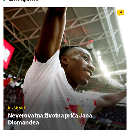
4
DIJAMANT
Neverovatna životna priča Jana
Diomandea