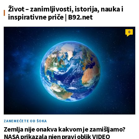
Život – zanimljivosti, istorija, nauka i
inspirativne priče | B92.net
0
ZANEMEĆETE OD ŠOKA
Zemlja nije onakva kakvom je zamišljamo?
NASA prikazala njen pravi oblik VIDEO