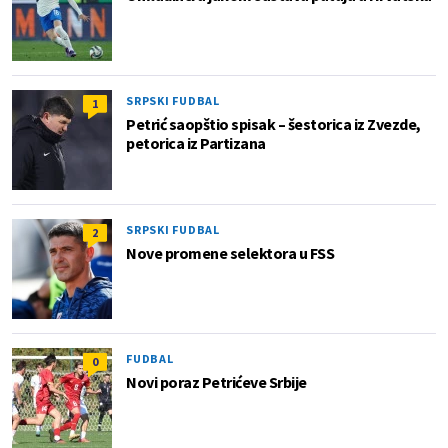
SRPSKI FUDBAL
1
Petrić saopštio spisak – šestorica iz Zvezde,
petorica iz Partizana
SRPSKI FUDBAL
2
Nove promene selektora u FSS
FUDBAL
0
Novi poraz Petrićeve Srbije