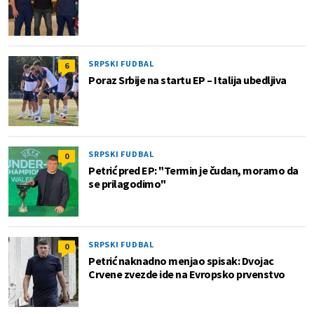
SRPSKI FUDBAL
6
Poraz Srbije na startu EP – Italija ubedljiva
SRPSKI FUDBAL
0
Petrić pred EP: "Termin je čudan, moramo da
se prilagodimo"
SRPSKI FUDBAL
0
Petrić naknadno menjao spisak: Dvojac
Crvene zvezde ide na Evropsko prvenstvo