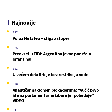
Najnovije
8:27
Poraz Hetafea – stigao štoper
8:25
Preokret u FIFA: Argentina javno podržala
Infantina!
8:22
U većem delu Srbije bez restrikcija vode
8:20
Analitičar naklonjen blokaderima: "Vučić prvo
ide na parlamentarne izbore jer pobeđuje"
VIDEO
8:17