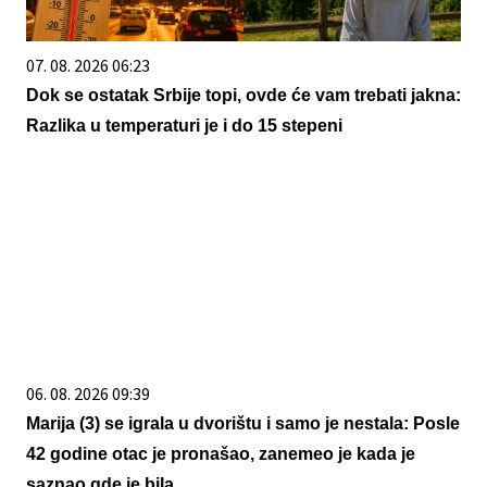
07. 08. 2026 06:23
Dok se ostatak Srbije topi, ovde će vam trebati jakna:
Razlika u temperaturi je i do 15 stepeni
06. 08. 2026 09:39
Marija (3) se igrala u dvorištu i samo je nestala: Posle
42 godine otac je pronašao, zanemeo je kada je
saznao gde je bila