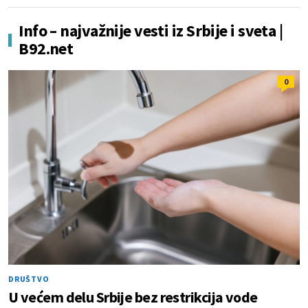
Info – najvažnije vesti iz Srbije i sveta |
B92.net
0
DRUŠTVO
U većem delu Srbije bez restrikcija vode