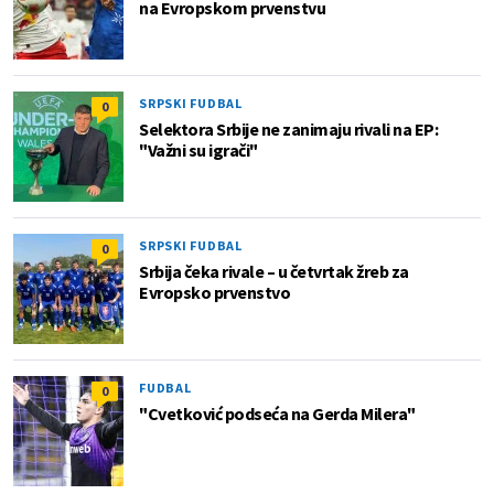
na Evropskom prvenstvu
SRPSKI FUDBAL
0
Selektora Srbije ne zanimaju rivali na EP:
"Važni su igrači"
SRPSKI FUDBAL
0
Srbija čeka rivale – u četvrtak žreb za
Evropsko prvenstvo
FUDBAL
0
"Cvetković podseća na Gerda Milera"