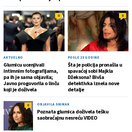
0
0
AKTUELNO
POSLE 23 GODINE
Glumicu ucenjivali
Šta je policija pronašla u
intimnim fotografijama,
spavaćoj sobi Majkla
pa ih je sama objavila;
Džeksona? Bivša
Javno progovorila o linču
detektivka iznela nove
koji je doživela
detalje
OBJAVILA SNIMAK
0
Poznata glumica doživela tešku
saobraćajnu nesreću VIDEO