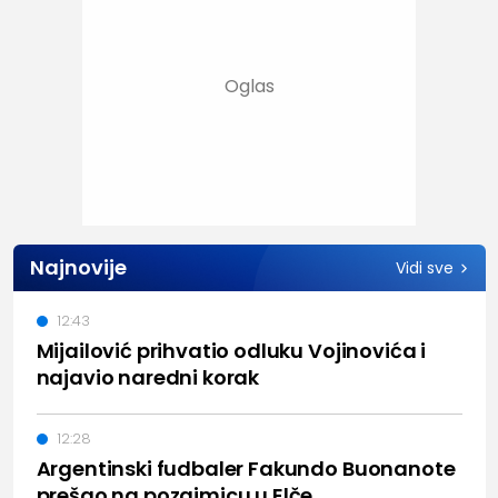
Najnovije
Vidi sve
12:43
Mijailović prihvatio odluku Vojinovića i
najavio naredni korak
12:28
Argentinski fudbaler Fakundo Buonanote
prešao na pozajmicu u Elče