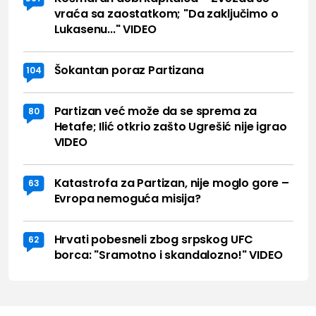
vraća sa zaostatkom; "Da zaključimo o
Lukasenu..." VIDEO
Šokantan poraz Partizana
104
Partizan već može da se sprema za
80
Hetafe; Ilić otkrio zašto Ugrešić nije igrao
VIDEO
Katastrofa za Partizan, nije moglo gore –
63
Evropa nemoguća misija?
Hrvati pobesneli zbog srpskog UFC
62
borca: "Sramotno i skandalozno!" VIDEO