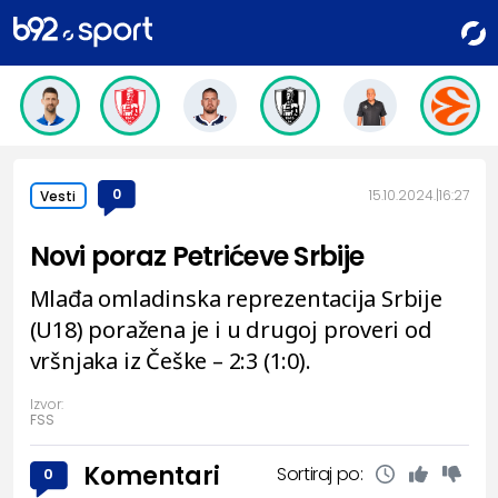
0
15.10.2024.
16:27
Vesti
Novi poraz Petrićeve Srbije
Mlađa omladinska reprezentacija Srbije
(U18) poražena je i u drugoj proveri od
vršnjaka iz Češke – 2:3 (1:0).
Izvor:
FSS
Komentari
Sortiraj po:
0