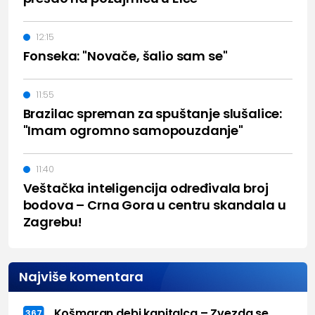
12:15
Fonseka: "Novače, šalio sam se"
11:55
Brazilac spreman za spuštanje slušalice:
"Imam ogromno samopouzdanje"
11:40
Veštačka inteligencija određivala broj
bodova – Crna Gora u centru skandala u
Zagrebu!
Najviše komentara
Košmaran debi kapitalca – Zvezda se
367