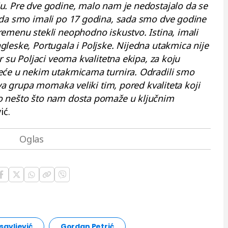
u. Pre dve godine, malo nam je nedostajalo da se
ada smo imali po 17 godina, sada smo dve godine
emenu stekli neophodno iskustvo. Istina, imali
leske, Portugala i Poljske. Nijedna utakmica nije
r su Poljaci veoma kvalitetna ekipa, za koju
eće u nekim utakmicama turnira. Odradili smo
ova grupa momaka veliki tim, pored kvaliteta koji
o nešto što nam dosta pomaže u ključnim
ić.
savljević
Gordan Petrić