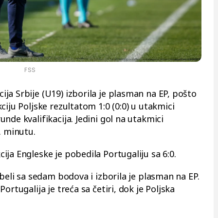
FSS
ja Srbije (U19) izborila je plasman na EP, pošto
ciju Poljske rezultatom 1:0 (0:0) u utakmici
nde kvalifikacija. Jedini gol na utakmici
. minutu.
ja Engleske je pobedila Portugaliju sa 6:0.
abeli sa sedam bodova i izborila je plasman na EP.
ortugalija je treća sa četiri, dok je Poljska