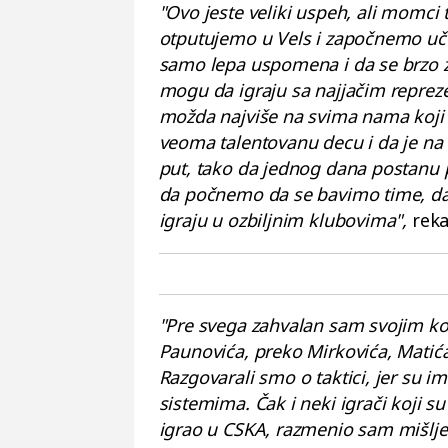
"Ovo jeste veliki uspeh, ali momci
otputujemo u Vels i započnemo uč
samo lepa uspomena i da se brzo z
mogu da igraju sa najjačim reprezen
možda najviše na svima nama koj
veoma talentovanu decu i da je na
put, tako da jednog dana postanu pr
da počnemo da se bavimo time, da s
igraju u ozbiljnim klubovima",
rekao
"Pre svega zahvalan sam svojim ko
Paunovića, preko Mirkovića, Matića, 
Razgovarali smo o taktici, jer su i
sistemima. Čak i neki igrači koji su 
igrao u CSKA, razmenio sam mišlje