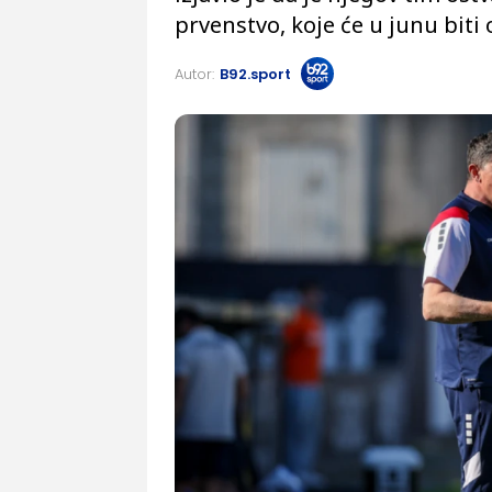
prvenstvo, koje će u junu biti
Autor:
B92.sport