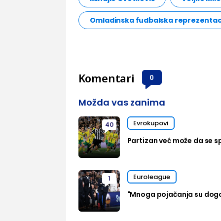
Omladinska fudbalska reprezentaci
Komentari
0
Možda vas zanima
Evrokupovi
40
Partizan već može da se sp
Euroleague
1
"Mnoga pojačanja su dog