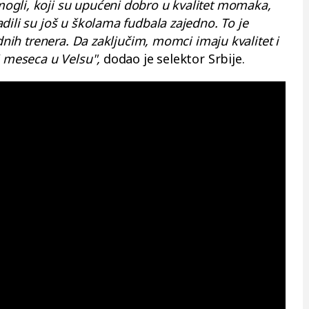
gli, koji su upućeni dobro u kvalitet momaka,
dili su još u školama fudbala zajedno. To je
odnih trenera. Da zaključim, momci imaju kvalitet i
i meseca u Velsu",
dodao je selektor Srbije.