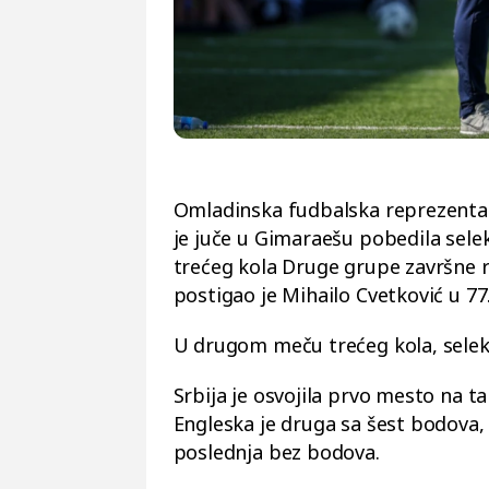
Omladinska fudbalska reprezentaci
je juče u Gimaraešu pobedila selek
trećeg kola Druge grupe završne ru
postigao je Mihailo Cvetković u 77
U drugom meču trećeg kola, selekci
Srbija je osvojila prvo mesto na t
Engleska je druga sa šest bodova, P
poslednja bez bodova.