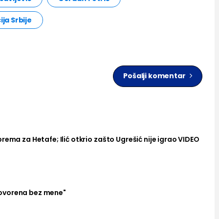
ja Srbije
Pošalji komentar
rema za Hetafe; Ilić otkrio zašto Ugrešić nije igrao VIDEO
ovorena bez mene"