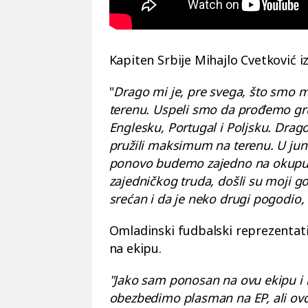
Kapiten Srbije Mihajlo Cvetković iz
"
Drago mi je, pre svega, što smo mo
terenu. Uspeli smo da prođemo grup
Englesku, Portugal i Poljsku. Drago
pružili maksimum na terenu. U junu
ponovo budemo zajedno na okupu i
zajedničkog truda, došli su moji go
srećan i da je neko drugi pogodio
Omladinski fudbalski reprezentativ
na ekipu.
"Jako sam ponosan na ovu ekipu i is
obezbedimo plasman na EP, ali ovde