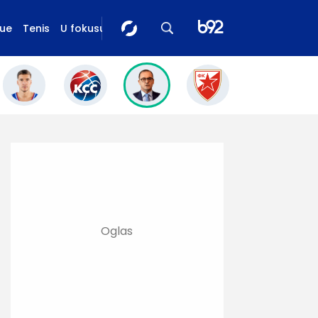
gue
Tenis
U fokusu