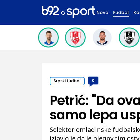
Novo
Fudbal
Ko
Srpski fudbal
0
Petrić: "Da ov
samo lepa u
Selektor omladinske fudbalske
izjavio je da je njegov tim o