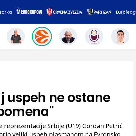
šarka
Eurolea
aj uspeh ne ostane
spomena"
 reprezentacije Srbije (U19) Gordan Petrić
stvario veliki uspeh plasmanom na Evropsko