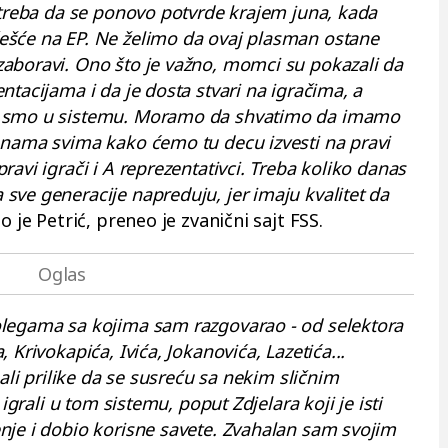
 treba da se ponovo potvrde krajem juna, kada
ešće na EP. Ne želimo da ovaj plasman ostane
aboravi. Ono što je važno, momci su pokazali da
tacijama i da je dosta stvari na igračima, a
i smo u sistemu. Moramo da shvatimo da imamo
 nama svima kako ćemo tu decu izvesti na pravi
avi igrači i A reprezentativci. Treba koliko danas
ve generacije napreduju, jer imaju kvalitet da
 je Petrić, preneo je zvanični sajt FSS.
legama sa kojima sam razgovarao - od selektora
Krivokapića, Ivića, Jokanovića, Lazetića...
mali prilike da se susreću sa nekim sličnim
igrali u tom sistemu, poput Zdjelara koji je isti
nje i dobio korisne savete. Zvahalan sam svojim