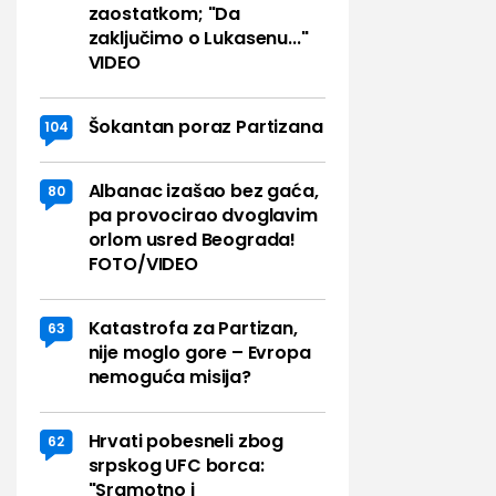
zaostatkom; "Da
zaključimo o Lukasenu..."
VIDEO
Šokantan poraz Partizana
104
Albanac izašao bez gaća,
80
pa provocirao dvoglavim
orlom usred Beograda!
FOTO/VIDEO
Katastrofa za Partizan,
63
nije moglo gore – Evropa
nemoguća misija?
Hrvati pobesneli zbog
62
srpskog UFC borca:
"Sramotno i