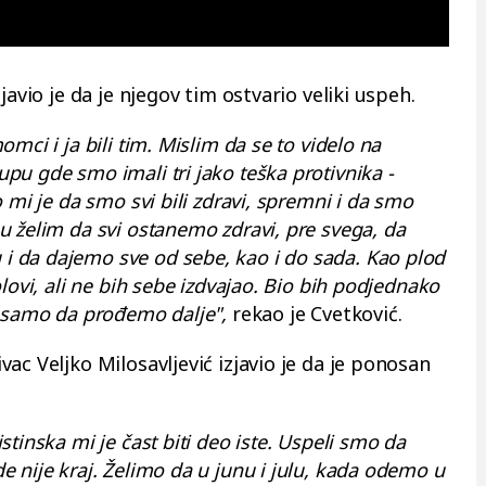
javio je da je njegov tim ostvario veliki uspeh.
mci i ja bili tim. Mislim da se to videlo na
u gde smo imali tri jako teška protivnika -
 mi je da smo svi bili zdravi, spremni i da smo
 želim da svi ostanemo zdravi, pre svega, da
 da dajemo sve od sebe, kao i do sada. Kao plod
lovi, ali ne bih sebe izdvajao. Bio bih podjednako
, samo da prođemo dalje",
rekao je Cvetković.
ac Veljko Milosavljević izjavio je da je ponosan
tinska mi je čast biti deo iste. Uspeli smo da
 nije kraj. Želimo da u junu i julu, kada odemo u