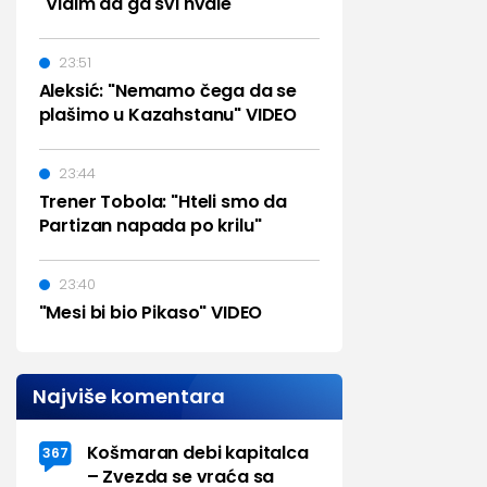
"Vidim da ga svi hvale"
23:51
Aleksić: "Nemamo čega da se
plašimo u Kazahstanu" VIDEO
23:44
Trener Tobola: "Hteli smo da
Partizan napada po krilu"
23:40
"Mesi bi bio Pikaso" VIDEO
Najviše komentara
Košmaran debi kapitalca
367
– Zvezda se vraća sa