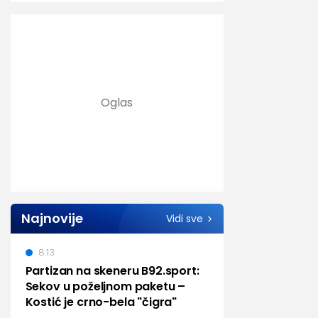
Najnovije
Vidi sve
8:13
Partizan na skeneru B92.sport:
Sekov u poželjnom paketu –
Kostić je crno-bela "čigra"