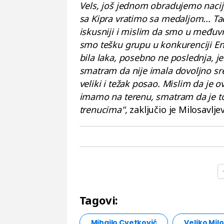
Vels, još jednom obradujemo nacij
sa Kipra vratimo sa medaljom... T
iskusniji i mislim da smo u međuvr
smo tešku grupu u konkurenciji Eng
bila laka, posebno ne poslednja, je
smatram da nije imala dovoljno sr
veliki i težak posao. Mislim da je 
imamo na terenu, smatram da je t
trenucima",
zaključio je Milosavljev
Tagovi:
Mihajlo Cvetković
Veljko Milo