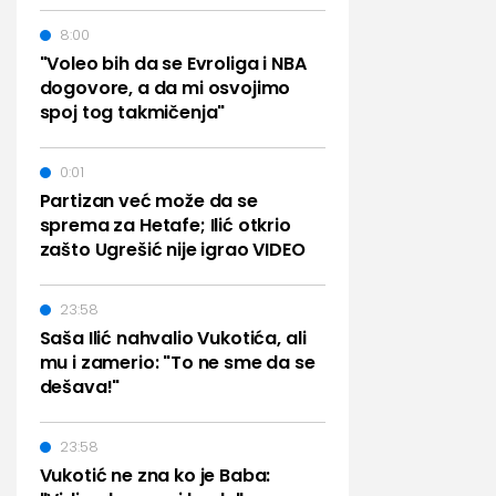
8:00
"Voleo bih da se Evroliga i NBA
dogovore, a da mi osvojimo
spoj tog takmičenja"
0:01
Partizan već može da se
sprema za Hetafe; Ilić otkrio
zašto Ugrešić nije igrao VIDEO
23:58
Saša Ilić nahvalio Vukotića, ali
mu i zamerio: "To ne sme da se
dešava!"
23:58
Vukotić ne zna ko je Baba: