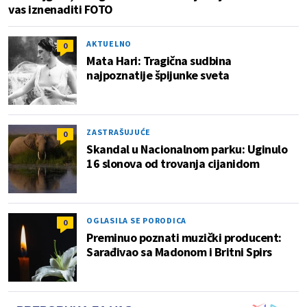
vas iznenaditi FOTO
AKTUELNO
0
Mata Hari: Tragična sudbina
najpoznatije špijunke sveta
ZASTRAŠUJUĆE
0
Skandal u Nacionalnom parku: Uginulo
16 slonova od trovanja cijanidom
OGLASILA SE PORODICA
0
Preminuo poznati muzički producent:
Sarađivao sa Madonom i Britni Spirs