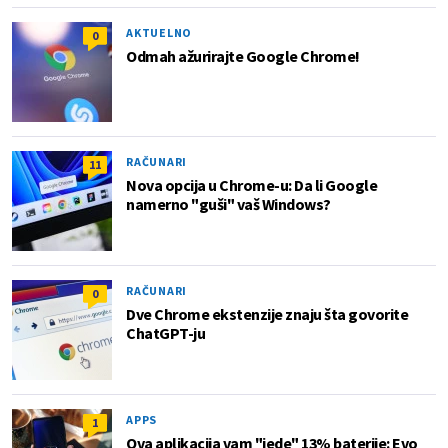
AKTUELNO
0
Odmah ažurirajte Google Chrome!
RAČUNARI
11
Nova opcija u Chrome-u: Da li Google
namerno "guši" vaš Windows?
RAČUNARI
0
Dve Chrome ekstenzije znaju šta govorite
ChatGPT-ju
APPS
1
Ova aplikacija vam "jede" 13% baterije: Evo