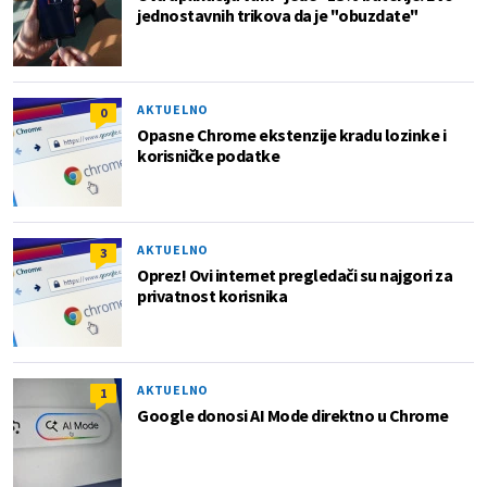
jednostavnih trikova da je "obuzdate"
AKTUELNO
0
Opasne Chrome ekstenzije kradu lozinke i
korisničke podatke
AKTUELNO
3
Oprez! Ovi internet pregledači su najgori za
privatnost korisnika
AKTUELNO
1
Google donosi AI Mode direktno u Chrome