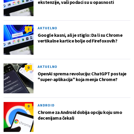
ekstenzije, vaši podaci su u opasnosti
AKTUELNO
2
Google kasni, ali je stiglo: Da li su Chrome
vertikalne kartice bolje od Firefoxovih?
AKTUELNO
0
OpenAI sprema revoluciju: ChatGPT postaje
"super-aplikacija" koja menja Chrome?
ANDROID
0
Chrome za Android dobija opciju koju smo
decenijama čekali