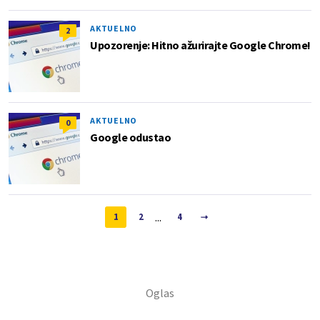
AKTUELNO
2
Upozorenje: Hitno ažurirajte Google Chrome!
AKTUELNO
0
Google odustao
...
1
2
4