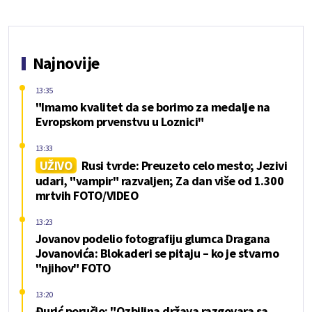
Najnovije
13:35
"Imamo kvalitet da se borimo za medalje na
Evropskom prvenstvu u Loznici"
13:33
UŽIVO
Rusi tvrde: Preuzeto celo mesto; Jezivi
udari, "vampir" razvaljen; Za dan više od 1.300
mrtvih FOTO/VIDEO
13:23
Jovanov podelio fotografiju glumca Dragana
Jovanovića: Blokaderi se pitaju – ko je stvarno
"njihov" FOTO
13:20
Đurić poručio: "Ozbiljna država razgovara sa