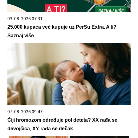
03. 08. 2026 07:31
25.000 kupaca već kupuje uz PerSu Extra. A ti?
Saznaj više
07. 08. 2026 09:47
Čiji hromozom određuje pol deteta? XX rađa se
devojčica, XY rađa se dečak