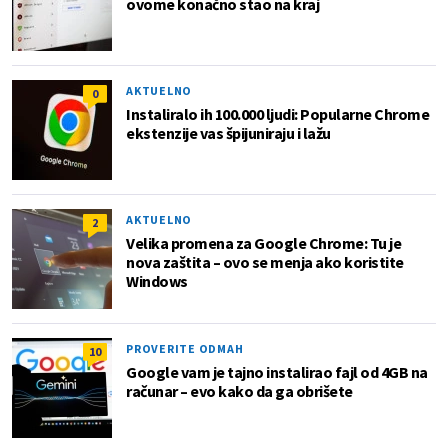
ovome konačno stao na kraj
AKTUELNO
0
Instaliralo ih 100.000 ljudi: Popularne Chrome
ekstenzije vas špijuniraju i lažu
AKTUELNO
2
Velika promena za Google Chrome: Tu je
nova zaštita – ovo se menja ako koristite
Windows
PROVERITE ODMAH
10
Google vam je tajno instalirao fajl od 4GB na
računar – evo kako da ga obrišete