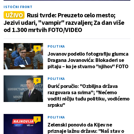
ISTOČNI FRONT
UŽIVO
Rusi tvrde: Preuzeto celo mesto;
Jezivi udari, "vampir" razvaljen; Za dan više
od 1.300 mrtvih FOTO/VIDEO
POLITIKA
0
Jovanov podelio fotografiju glumca
Dragana Jovanovića: Blokaderi se
pitaju – ko je stvarno "njihov" FOTO
POLITIKA
0
Đurić poručio: "Ozbiljna država
razgovara sa svima"; "Nećemo
voditi ničiju tuđu politiku, vodićemo
srpsku"
POLITIKA
2
Zelenski ponovio da Kijev ne
priznaje lažnu državu: "Naš stav o