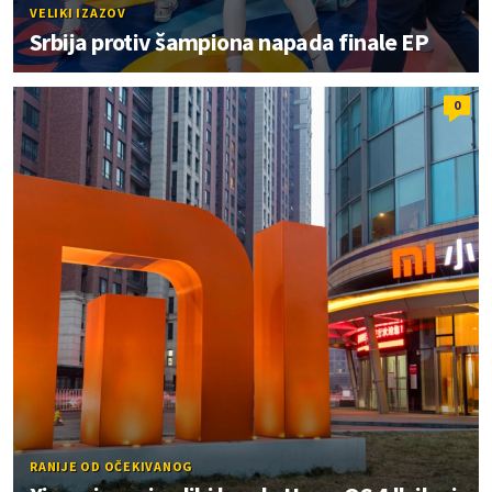
VELIKI IZAZOV
Srbija protiv šampiona napada finale EP
0
RANIJE OD OČEKIVANOG