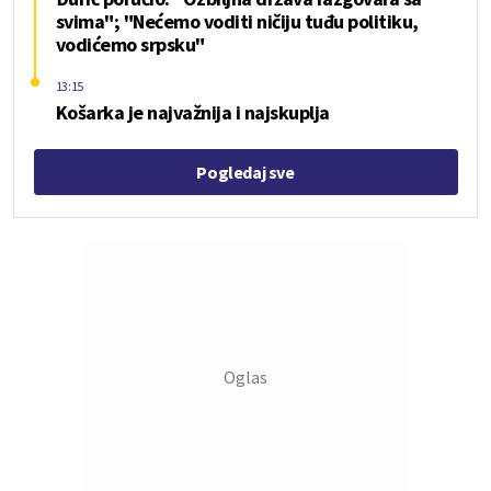
svima"; "Nećemo voditi ničiju tuđu politiku,
vodićemo srpsku"
13:15
Košarka je najvažnija i najskuplja
Pogledaj sve