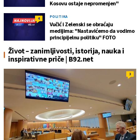
Kosovu ostaje nepromenjen"
POLITIKA
4
Vučić i Zelenski se obraćaju
medijima: "Nastavićemo da vodimo
principijelnu politiku" FOTO
Život – zanimljivosti, istorija, nauka i
inspirativne priče | B92.net
3