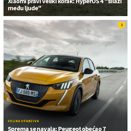
Xiaomi pravi veliki korak: HyperOS 4 "silazi
među ljude"
2
VELIKA OFANZIVA
Sprema se navala: Peugeot obećao 7