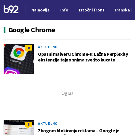
Najnovije
Info
Istočni front
Iranska kr
Nova vest
Google Chrome
AKTUELNO
0
Opasni malver u Chrome-u: Lažna Perplexity
ekstenzija tajno snima sve što kucate
AKTUELNO
8
Zbogom blokiranju reklama – Google je