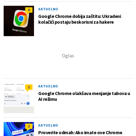
AKTUELNO
0
Google Chrome dobija zaštitu: Ukradeni
kolačići postaju beskorisni za hakere
AKTUELNO
1
Google Chrome olakšava menjanje tabova u
AI režimu
AKTUELNO
1
Proverite odmah: Ako imate ove Chrome