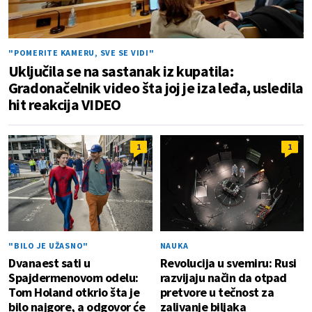
"POMERITE KAMERU, SVE SE VIDI"
Uključila se na sastanak iz kupatila:
Gradonačelnik video šta joj je iza leđa, usledila
hit reakcija VIDEO
1
1
"BILO JE UŽASNO"
NAUKA
Dvanaest sati u
Revolucija u svemiru: Rusi
Spajdermenovom odelu:
razvijaju način da otpad
Tom Holand otkrio šta je
pretvore u tečnost za
bilo najgore, a odgovor će
zalivanje biljaka