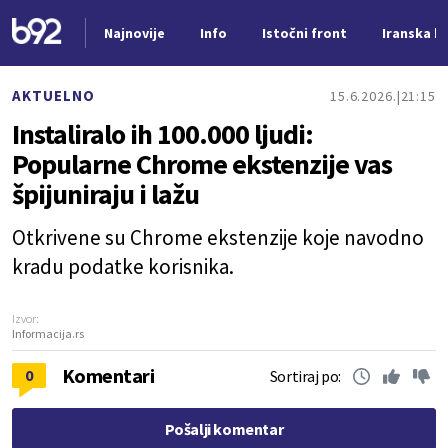
Najnovije
Info
Istočni front
Iranska kr
Nova vest
AKTUELNO
15.6.2026.
21:15
Instaliralo ih 100.000 ljudi:
Popularne Chrome ekstenzije vas
špijuniraju i lažu
Otkrivene su Chrome ekstenzije koje navodno
kradu podatke korisnika.
Izvor:
Informacija.rs
Komentari
0
Sortiraj po:
Pošalji komentar