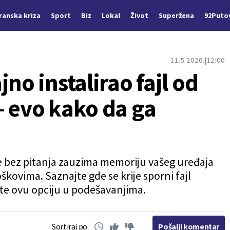
Iranska kriza
Sport
Biz
Lokal
Život
Superžena
92Puto
11.5.2026.
12:00
no instalirao fajl od
– evo kako da ga
 bez pitanja zauzima memoriju vašeg uređaja
kovima. Saznajte gde se krije sporni fajl
te ovu opciju u podešavanjima.
Sortiraj po:
Pošalji komentar