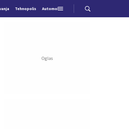
vanja
Tehnopolis
Automobili