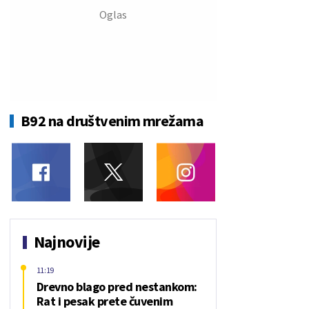
B92 na društvenim mrežama
Najnovije
11:19
Drevno blago pred nestankom:
Rat i pesak prete čuvenim