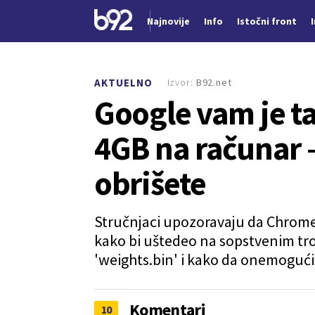
Najnovije
Info
Istočni front
Nova vest
Izvor:
B92.net
AKTUELNO
Google vam je taj
4GB na računar 
obrišete
Stručnjaci upozoravaju da Chrome
kako bi uštedeo na sopstvenim troš
'weights.bin' i kako da onemogući
Komentari
10