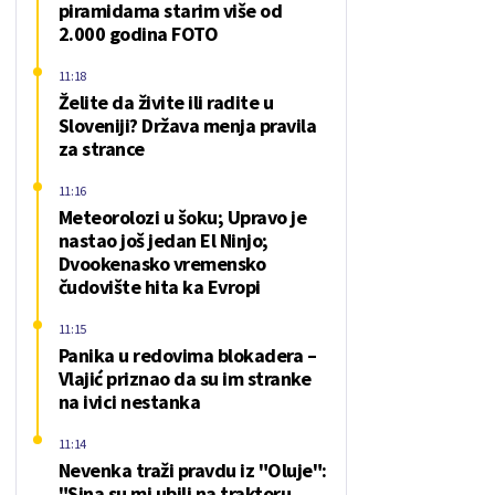
piramidama starim više od
2.000 godina FOTO
11:18
Želite da živite ili radite u
Sloveniji? Država menja pravila
za strance
11:16
Meteorolozi u šoku; Upravo je
nastao još jedan El Ninjo;
Dvookenasko vremensko
čudovište hita ka Evropi
11:15
Panika u redovima blokadera –
Vlajić priznao da su im stranke
na ivici nestanka
11:14
Nevenka traži pravdu iz "Oluje":
"Sina su mi ubili na traktoru,