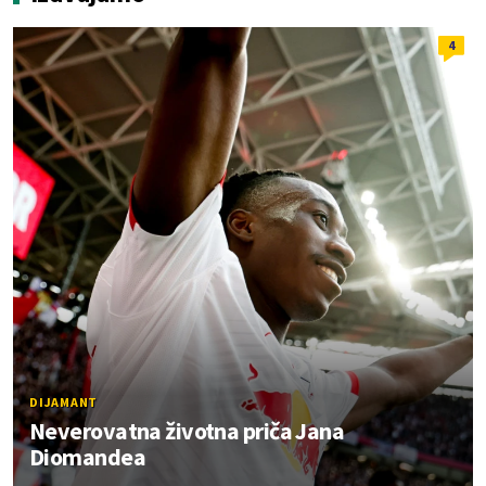
4
DIJAMANT
Neverovatna životna priča Jana
Diomandea