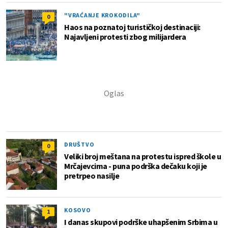
"VRAĆANJE KROKODILA"
0
Haos na poznatoj turističkoj destinaciji:
Najavljeni protesti zbog milijardera
DRUŠTVO
0
Veliki broj meštana na protestu ispred škole u
Mrčajevcima - puna podrška dečaku koji je
pretrpeo nasilje
KOSOVO
1
I danas skupovi podrške uhapšenim Srbima u