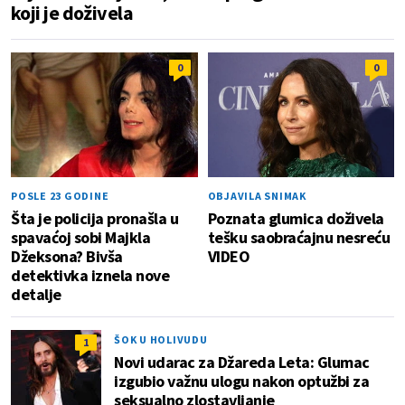
koji je doživela
0
0
POSLE 23 GODINE
OBJAVILA SNIMAK
Šta je policija pronašla u
Poznata glumica doživela
spavaćoj sobi Majkla
tešku saobraćajnu nesreću
Džeksona? Bivša
VIDEO
detektivka iznela nove
detalje
ŠOK U HOLIVUDU
1
Novi udarac za Džareda Leta: Glumac
izgubio važnu ulogu nakon optužbi za
seksualno zlostavljanje