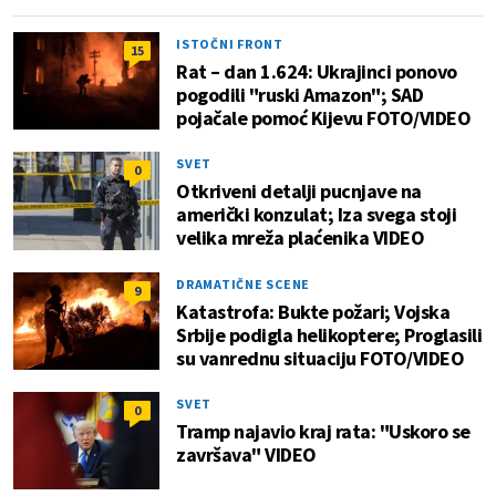
ISTOČNI FRONT
15
Rat – dan 1.624: Ukrajinci ponovo
pogodili "ruski Amazon"; SAD
pojačale pomoć Kijevu FOTO/VIDEO
SVET
0
Otkriveni detalji pucnjave na
američki konzulat; Iza svega stoji
velika mreža plaćenika VIDEO
DRAMATIČNE SCENE
9
Katastrofa: Bukte požari; Vojska
Srbije podigla helikoptere; Proglasili
su vanrednu situaciju FOTO/VIDEO
SVET
0
Tramp najavio kraj rata: "Uskoro se
završava" VIDEO