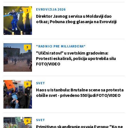
EVROVIZIJA 2026
1
Direktor Javnog servisa u Moldaviji dao
otkaz; Pobuna zbog glasanja na Evroviziji
"RADNICI PRE MILIJARDERA"
3
"Ulični ratovi" u svetskim gradovima:
Protesti eskalirali, policija upotrebila silu
FOTO/VIDEO
SVET
0
Haos u Istanbulu: Brutalne scene sa protesta
obišle svet - privedeno 550 ljudi FOTO/VIDEO
SVET
0
Primitivno skandiranje osvaja Evropu: "Ko ne