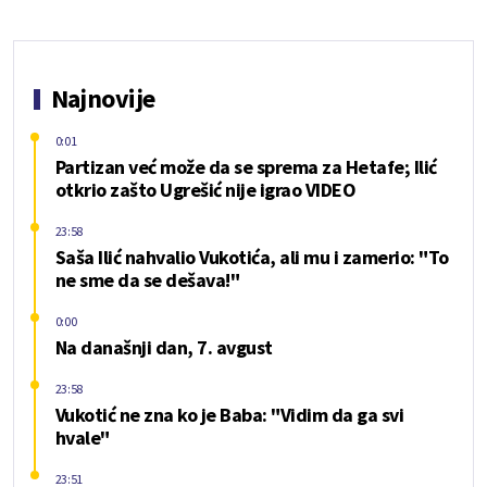
Najnovije
0:01
Partizan već može da se sprema za Hetafe; Ilić
otkrio zašto Ugrešić nije igrao VIDEO
23:58
Saša Ilić nahvalio Vukotića, ali mu i zamerio: "To
ne sme da se dešava!"
0:00
Na današnji dan, 7. avgust
23:58
Vukotić ne zna ko je Baba: "Vidim da ga svi
hvale"
23:51