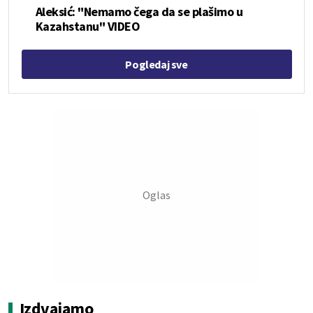
Aleksić: "Nemamo čega da se plašimo u
Kazahstanu" VIDEO
Pogledaj sve
Izdvajamo