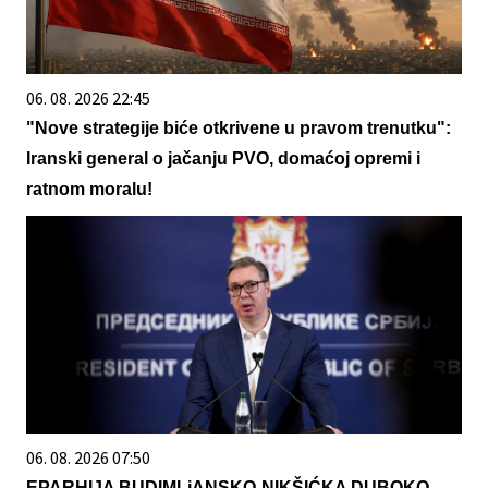
06. 08. 2026 22:45
"Nove strategije biće otkrivene u pravom trenutku":
Iranski general o jačanju PVO, domaćoj opremi i
ratnom moralu!
06. 08. 2026 07:50
EPARHIJA BUDIMLjANSKO-NIKŠIĆKA DUBOKO