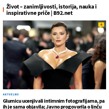
Život – zanimljivosti, istorija, nauka i
inspirativne priče | B92.net
0
AKTUELNO
Glumicu ucenjivali intimnim fotografijama, pa
ih je sama objavila; Javno progovorila o linču