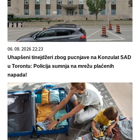
06. 08. 2026 22:23
Uhapšeni tinejdžeri zbog pucnjave na Konzulat SAD
u Torontu: Policija sumnja na mrežu plaćenih
napada!