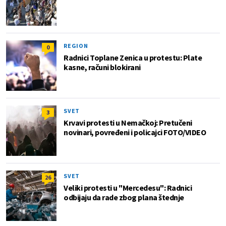
REGION
0
Radnici Toplane Zenica u protestu: Plate
kasne, računi blokirani
SVET
3
Krvavi protesti u Nemačkoj: Pretučeni
novinari, povređeni i policajci FOTO/VIDEO
SVET
26
Veliki protesti u "Mercedesu": Radnici
odbijaju da rade zbog plana štednje