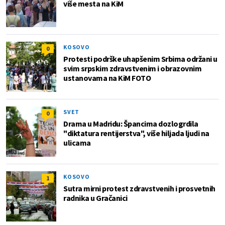
više mesta na KiM
KOSOVO
0
Protesti podrške uhapšenim Srbima održani u
svim srpskim zdravstvenim i obrazovnim
ustanovama na KiM FOTO
SVET
0
Drama u Madridu: Špancima dozlogrdila
"diktatura rentijerstva", više hiljada ljudi na
ulicama
KOSOVO
1
Sutra mirni protest zdravstvenih i prosvetnih
radnika u Gračanici