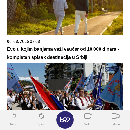
06. 08. 2026 07:08
Evo u kojim banjama važi vaučer od 10.000 dinara -
kompletan spisak destinacija u Srbiji
✕
Novo
Sport
Video
Menu
06. 08. 2026 06:32