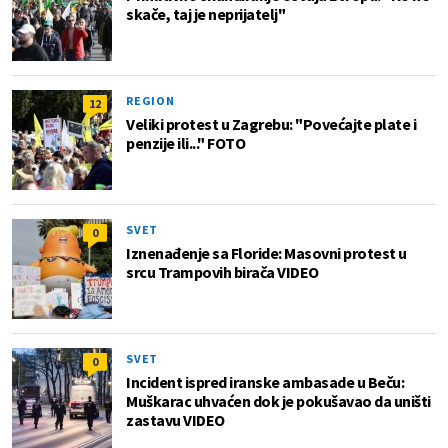
skače, taj je neprijatelj"
REGION
12
Veliki protest u Zagrebu: "Povećajte plate i
penzije ili..." FOTO
SVET
0
Iznenađenje sa Floride: Masovni protest u
srcu Trampovih birača VIDEO
SVET
0
Incident ispred iranske ambasade u Beču:
Muškarac uhvaćen dok je pokušavao da uništi
zastavu VIDEO