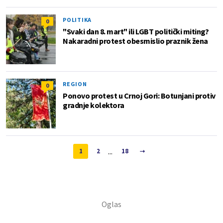
POLITIKA
0
"Svaki dan 8. mart" ili LGBT politički miting?
Nakaradni protest obesmislio praznik žena
REGION
0
Ponovo protest u Crnoj Gori: Botunjani protiv
gradnje kolektora
...
1
2
18