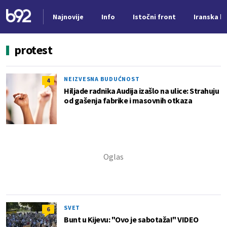
Najnovije
Info
Istočni front
Iranska kr
Nova vest
protest
NEIZVESNA BUDUĆNOST
4
Hiljade radnika Audija izašlo na ulice: Strahuju
od gašenja fabrike i masovnih otkaza
SVET
6
Bunt u Kijevu: "Ovo je sabotaža!" VIDEO