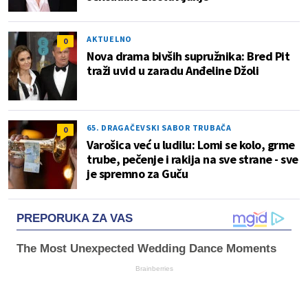
AKTUELNO
0
Nova drama bivših supružnika: Bred Pit
traži uvid u zaradu Anđeline Džoli
65. DRAGAČEVSKI SABOR TRUBAČA
0
Varošica već u ludilu: Lomi se kolo, grme
trube, pečenje i rakija na sve strane - sve
je spremno za Guču
PREPORUKA ZA VAS
The Most Unexpected Wedding Dance Moments
Brainberries