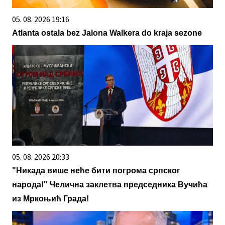
05. 08. 2026 19:16
Atlanta ostala bez Jalona Walkera do kraja sezone
05. 08. 2026 20:33
"Никада више неће бити погрома српског
народа!" Челична заклетва председника Вучића
из Мркоњић Града!