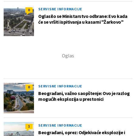
SERVISNE INFORMACIJE
0
Oglasilo se Ministarstvo odbrane: Evo kada
će se vršiti ispitivanja u kasarni "Žarkovo"
SERVISNE INFORMACIJE
0
Beograđani, važno saopštenje: Ovo je razlog
mogućih eksplozija u prestonici
SERVISNE INFORMACIJE
1
Beograđani, oprez: Odjekivaće eksplozije i