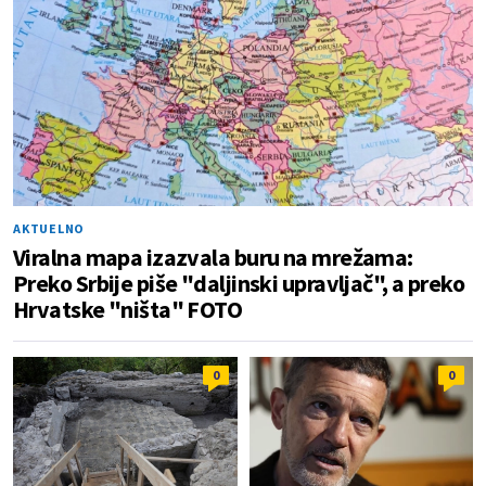
AKTUELNO
Viralna mapa izazvala buru na mrežama:
Preko Srbije piše "daljinski upravljač", a preko
Hrvatske "ništa" FOTO
0
0