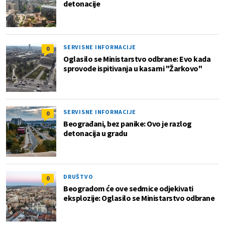
detonacije
SERVISNE INFORMACIJE
0
Oglasilo se Ministarstvo odbrane: Evo kada
sprovode ispitivanja u kasarni "Žarkovo"
SERVISNE INFORMACIJE
0
Beograđani, bez panike: Ovo je razlog
detonacija u gradu
DRUŠTVO
0
Beogradom će ove sedmice odjekivati
eksplozije: Oglasilo se Ministarstvo odbrane