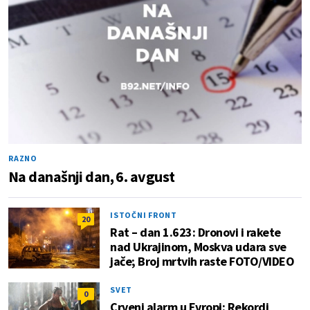
RAZNO
Na današnji dan, 6. avgust
ISTOČNI FRONT
20
Rat – dan 1.623: Dronovi i rakete
nad Ukrajinom, Moskva udara sve
jače; Broj mrtvih raste FOTO/VIDEO
SVET
0
Crveni alarm u Evropi: Rekordi