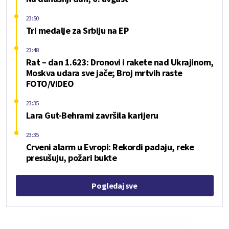
23:50
Tri medalje za Srbiju na EP
23:48
Rat – dan 1.623: Dronovi i rakete nad Ukrajinom,
Moskva udara sve jače; Broj mrtvih raste
FOTO/VIDEO
23:35
Lara Gut-Behrami završila karijeru
23:35
Crveni alarm u Evropi: Rekordi padaju, reke
presušuju, požari bukte
Pogledaj sve