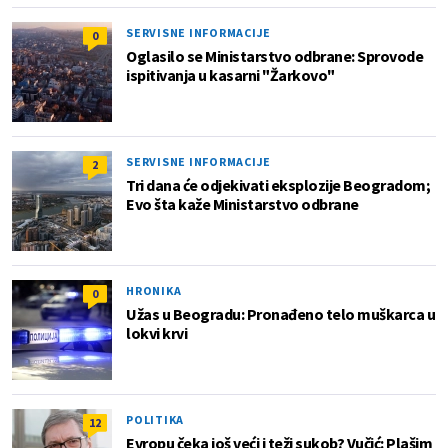
SERVISNE INFORMACIJE
0
Oglasilo se Ministarstvo odbrane: Sprovode
ispitivanja u kasarni "Žarkovo"
SERVISNE INFORMACIJE
2
Tri dana će odjekivati eksplozije Beogradom;
Evo šta kaže Ministarstvo odbrane
HRONIKA
0
Užas u Beogradu: Pronađeno telo muškarca u
lokvi krvi
POLITIKA
12
Evropu čeka još veći i teži sukob? Vučić: Plašim