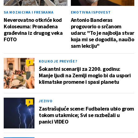
SA MOZAICIMA I FRESKAMA
EMOTIVNA ISPOVEST
Neverovatno otkriće kod
Antonio Banderas
Koloseuma: Pronađena
progovorio o srčanom
građevina iz drugog veka
udaru: "To je najbolja stvar
FOTO
koja mi se dogodila, naučio
sam lekciju"
KOLIKO JE PREVIŠE?
2
Šokantni scenariji za 2200. godinu:
Manje ljudi na Zemlji moglo bi da uspori
klimatske promene i spasi planetu
JEZIVO
3
Zastrašujuće scene: Fudbalera ubio grom
tokom utakmice; Svi se razbežali u
panici VIDEO