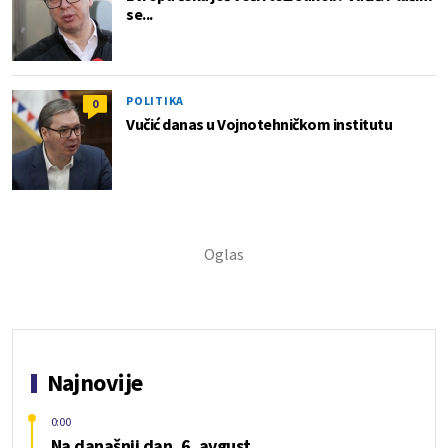
se...
POLITIKA
0
Vučić danas u Vojnotehničkom institutu
Najnovije
0:00
Na današnji dan, 6. avgust