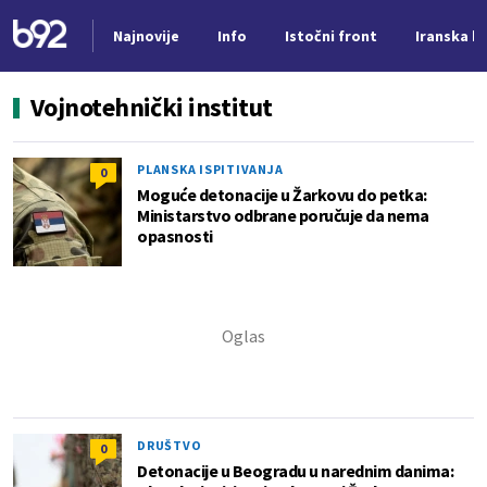
Najnovije
Info
Istočni front
Iranska kr
Nova vest
Vojnotehnički institut
PLANSKA ISPITIVANJA
0
Moguće detonacije u Žarkovu do petka:
Ministarstvo odbrane poručuje da nema
opasnosti
DRUŠTVO
0
Detonacije u Beogradu u narednim danima: