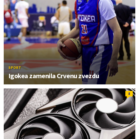
SPORT
Igokea zamenila Crvenu zvezdu
8