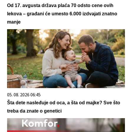
Od 17. avgusta država plaća 70 odsto cene ovih
lekova – građani će umesto 6.000 izdvajati znatno
manje
05. 08. 2026 06:45
Šta dete nasleđuje od oca, a šta od majke? Sve što
treba da znate o genetici