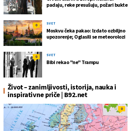
padaju, reke presušuju, požari bukte
SVET
0
Moskvu čeka pakao: Izdato ozbiljno
upozorenje; Oglasili se meteorolozi
SVET
0
Bibi rekao "ne" Trampu
Život – zanimljivosti, istorija, nauka i
inspirativne priče | B92.net
0